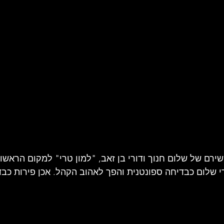
ואר 1977 הגיע שירם של שלום חנוך ודורי בן זאב, "למון טרי" למקום הר
י שלום כבדיחה ספונטנית והפך לאהוב הקהל. אכן פירות כבדי