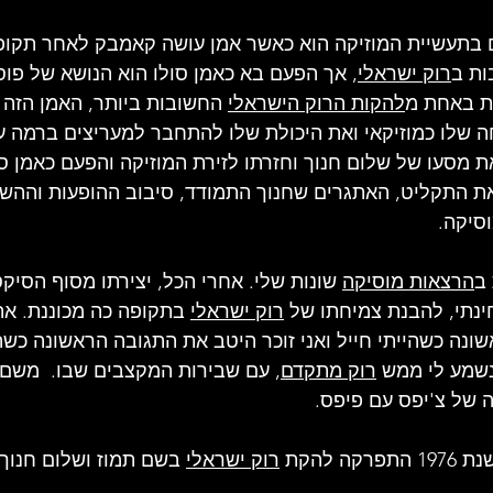
בתעשיית המוזיקה הוא כאשר אמן עושה קאמבק לאחר תקופה
ות
 ב
רוק ישראלי
, אך הפעם בא כאמן סולו הוא הנושא של פוס
ת בא
חת מ
להקות הרוק הישראלי
 החשובות ביותר
, האמן הזה 
שלו כמוזיקאי ואת היכולת שלו להתחבר למעריצים ברמה עמ
ת מסעו של שלום חנוך וחזרתו לזירת המוזיקה והפעם כאמן סו
 התקליט, האתגרים שחנוך התמודד, סיבוב ההופעות וההש
סיקה.
ב
הרצאות מוסיקה
 שונות שלי. אחרי הכל, יצירתו מסוף הסיקס
ינתי, להבנת צמיחתו של 
רוק ישראלי
 בתקופה כה מכוננת. א
שונה כשהייתי חייל ואני זוכר היטב את התגובה הראשונה כש
נשמע לי ממש 
רוק מתקדם
, עם שבי
רות המקצבים שבו.  משם 
 של צ'יפס עם פיפס.
197 
התפרקה להקת 
רוק ישראלי
 בשם תמוז ושל
ום חנוך 