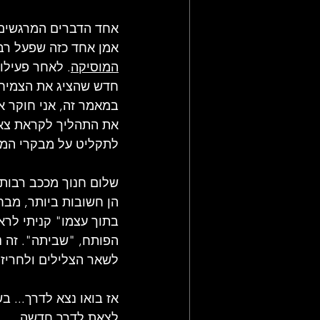
אחד הדברים המרגשים 
אמן אחד כזה שפעל רב
המוסיקה
. ל
אחר פעילו
חדש שהציג את הצמיחה 
במאמר זה, אני חוקר א
את התהליך לקראת צאת
לתקליט על מבקרי המו
שלום חנוך מככ
ב רבות 
הן חשובות ביותר, מבח
בתוך עצמו" קניתי לרא
הפותח, "שביתה". זה 
לשאר הצלילים ולחריזה
אז בואו נצא לדרך... בשנת 6
לצאת לדרך חדשה.