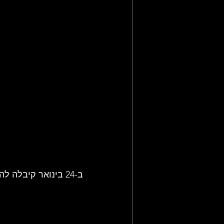
ב-24 בינואר קיבלה להקת תמוז (המפורקת) את פרס כינור דוד, בטקס שנערך בירושלים.