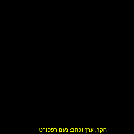
ל להקת רוק
סיפורו של אמן
זרקור על ענייני מוסיקה
ע
ק עדכניות
תקליט ישראלי
חקר, ערך וכתב: נעם רפפורט