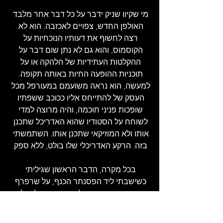
מי שקיוו שניק ידבר על כל דבר אחר מלבד 
האולפן החדש, צפויים לאכזבה. הוא לא 
רצה לחשוף את דעותיו הנוכחיות על 
הקוסמוס, והוא גם לא נתן שום דבר על 
ההקלטות העתידיות של הלהקה או על 
תוכניות ההופעה החיות באותה תקופה. 
למעשה, הוא נראה משועמם במעורפל מכל 
העסק של להתייחס אליו ככוכב ששפתיו 
שופכות פניני חוכמה, והיה מרוצה למדי 
לשוחח על הסטודיו שהוא האדריכל שתכנן 
אותו ולא המוזיקאי שתכנן אותו. השתמשתי 
בזה. הרקע האדריכלי שלו בולט, ללא ספק.
בכל מקרה, הדבר הראשון שגיליתי 
כשישבתי ליד הפסנתר הכנף, על שרפרף 
שהיה קצת גבוה מדי לרישום נוח של מילים, 
הוא שהאולפן מיועד כרגע אך ורק לשימוש 
של פינק פלויד, למרות שהחברים מקווים 