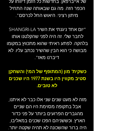
של אייברפאן. בחדשות כל הזמן דיווחו על 
הכפר הזה. מה גם שבאותה שנה התחיל 
מיתון רציני. היאוש החל לכרסם".
"יום אחד ניגנתי את השיר SHANGRI-LA 
לחבר שלי. זה היה לפני שהקלטנו אותו 
בלהקה. לפתע ראיתי שהוא מתכווץ במקומו 
מבושה כי הוא הבין שהשיר נכתב עליו. לא 
דיברנו מאז".
כשקית' מון (המתופף של המי) והשחקן 
סטיב מקווין היו בשנת 1977 היו שכנים 
לא טובים.
מזה לא מעט שנים שני אלו כבר לא איתנו, 
אבל בתקופה מסוימת היו הם שניים 
מהגברים הפרועים ביותר על פני כדור 
הארץ. וכששניהם הפכו שכנים במאליבו, 
היה ברור שהשכונה לא תהיה שקטה יותר. 