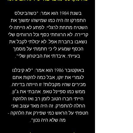
בשנת 1984 הוא אמר: "כשהביטלס 
התפרקו זה היה כמו שמישהו ימשוך את 
השטיח מתחת לרגליי. לפתע לא הייתה לי 
קריירה. לא הרווחתי כסף וכל הרווחים שלי 
נשאבו בחברת אפל. לא יכולתי לקבל את 
הכסף שמגיע לי כי חתמתי על מסמך 
בעייתי. איבדתי את הביטחון שלי".
באוקטובר 1986 הוא אמר: "לא קיבלנו 
לגמרי את יוקו, אבל כמה להקות אתם 
מכירים שהיו מקבלות? זו הייתה בדיחה. 
ממש כמו ספיינל טאפ. אהבתי את ג׳ון. 
הייתי חברו הטוב לזמן רב ואז הלהקה 
החלה להתפרק. זה היה מאד עצוב ואני 
חטפתי על הראש כמי שפירק את הלהקה - 
מה שלא היה נכון".