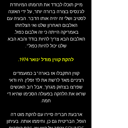
מייק תוכלו לבודד את תרומתו המיוחדת 
לג'נסיס בצורה ברורה יותר, על ידי האזנה 
לסטיב ושלי זה יהיה אותו הדבר. הבעיה עם 
האלבום האחרון שלנו ואי הצלחתו 
באמריקה הייתה כי זה אלבום כפול. 
האלבום הבא צריך להיות בודד והבא הבא 
שלנו יכול להיות כפול".
להקת קווין מודל ינואר 1974.
קווין התקבלו אז בארה"ב כמועמדים 
רציניים מאד לרשת את לד זפלין. היו ודאי 
שפרצו בצחוק מגחך, אבל רוב האנשים 
שראו את הלהקה בפעולה הסכימו שהיא די 
חמה.
ארבעת חבריה סיירו עם להקת מוט דה 
הופל, הבריטית גם כן, וחיממו אותה. בעיתון 