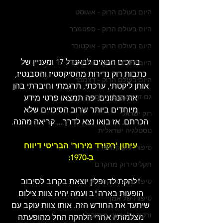
היום בעולם הרוק - אוגוסט
היום בעולם הרוק - ספטמבר
היום בעולם הרוק - אוקטובר
ברוכים הבאים לבאנדל 17 ומעניין של 
היום בעולם הרוק - נובמבר
כתבות רוק נדירות מהסיקסטיז והסבנטיז, 
היום בעולם הרוק - דצמבר
אותן ליקטתי, ערכתי, תרגמתי וחיברתי בהן 
גם זה קשור לביטלס
את הנתונים. פה תמצאו פרטי מידע 
מיוחדים ביותר שרוב הסיכויים שלא 
רוק ישראלי
הכרתם. אז בואו נצא לדרך... קריאה מהנה.
נוסטלגיה ישראלית
עיתון 'רקורד מירור' הבריטי דיווח 
סיפורי רוק קלאסי
ב-1970: 
תקליטי רוק מתקדם
סיפורה של להקת רוק
"להקת לד זפלין יוצאת בקרוב לסיבוב 
הופעות בארה"ב ועמה יהיה צוות צילום 
סיפורו של אמן
שיתעד את החודש הזה. אותו צוות עוקב עם 
זרקור על ענייני מוסיקה
מצלמותיו אחרי הלהקה החל מהופעתה 