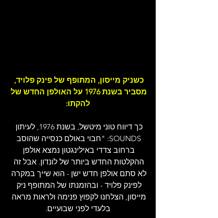
כשניק מייסון, המתופף של פינק פלויד, 
מסביר בשנת 1976 על האולפן החדש של 
להקתו:
כך דיווח טוני מיטשל, בשנת 1976, לעיתון 
SOUNDS: "חבוי באולם כנסייה שהוסב 
ברחוב צדדי באילינגטון נמצא אולפן 
ההקלטות החדש ביותר של לונדון. אבל זה 
לא סתם אולפן חדש ישן - הוא שייך במקרה 
לפינק פלויד - ובהזמנתו של המתופף ניק 
מייסון, הצלחנו לקפוץ פנימה ולראות מראה 
בלעדי לפני שבועיים.