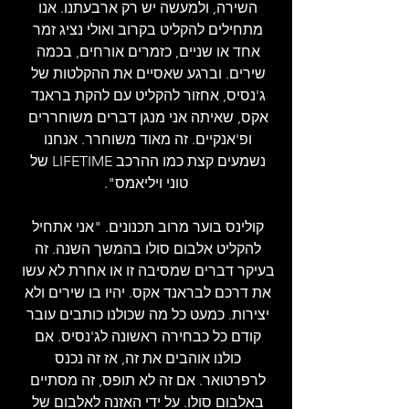
השירה, ולמעשה יש רק ארבעתנו. אנו 
מתחילים להקליט בקרוב ואולי נציג זמר 
אחד או שניים, כזמרים אורחים, בכמה 
שירים. וברגע שאסיים את ההקלטות של 
ג'נסיס, אחזור להקליט עם להקת בראנד 
אקס, שאיתה אני מנגן דברים משוחררים 
ופ'אנקיים. זה מאוד משוחרר. אנחנו 
נשמעים קצת כמו ההרכב LIFETIME של 
טוני ויליאמס".
קולינס בוער מרוב תכנונים. "אני אתחיל 
להקליט אלבום סולו בהמשך השנה. זה 
בעיקר דברים שמסיבה זו או אחרת לא עשו 
את דרכם לבראנד אקס. יהיו בו שירים ולא 
יצירות. כמעט כל מה שכולנו כותבים עובר 
קודם כל כבחירה ראשונה לג'נסיס. אם 
כולנו אוהבים את זה, אז זה נכנס 
לרפרטואר. אם זה לא תופס, זה מסתיים 
באלבום סולו. על ידי האזנה לאלבום של 