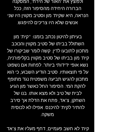
ולפוצץ את 'האור של הירח', המסקנה 
הברורה היחידה מהסיפור הזה, ככל 
הנראה, היא שקית' מון וסטיב מקווין היו שני 
אנשים שלא היו צריכים להיפגש.
בעיתון להיטון נכתב בזמנו: "קית' מון 
השתולל בביתו של סטיב מקווין והכוכב 
מתכוון לתובעו לדין. קשה לומר שביקורו של 
קית' מון בביתו של סטיב מקווין בקליפורניה, 
נשא אופי ידידותי ביותר. לפחות אם נשפוט 
על פי תוצאותיו. סטיב הודיע השבוע, כי הוא 
מתכוון להגיש תביעה משפטית נגד מתופף 
להקת המי. הסיפור החל כאשר מון הגיע 
לבית של טיב ולא מצא אותו. בנו של 
השחקן, צ'אד, פתח את הדלת אך סירב 
להתיר לקית' להיכנס. אפילו לא לכוסית 
משקה.
קית' לא חשב פעמיים, דחף מעליו את צ'אד 