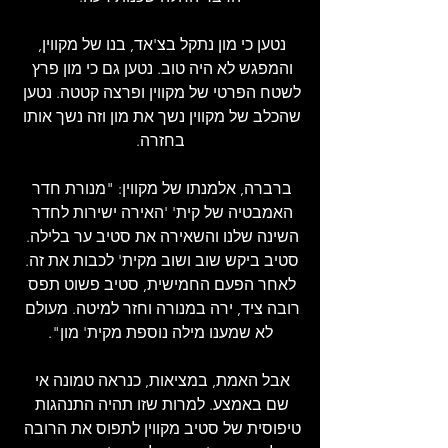
נטען כי מון נתקל בצ'אד, בנו של מקווין, 
והמפגש לא היה טוב. נטען גם כי מון פרץ 
לשטח הפרטי של מקווין ופרצה קטטה. נטען 
שהכלב של מקווין נשך את מון וזה נשך אותו 
בחזרה.
ברברה, אלמנתו של מקווין: "מנורת חדר 
האמבטיה של קית' 'האירה ישירות לחדר 
השינה שלנו והשאירה את סטיב ער בלילה. 
סטיב ביקש שוב ושוב מקית' לכבות את זה. 
לאחר הפעם החמישית, סטיב פשוט תפס 
רובה ציד, ירה במנורה וחזר למיטה. מעולם 
לא שמענו מילה נוספת מקית' מון".
אבל האמת, במציאות, כנראה טמונה אי 
שם באמצע. למרות שזו תהיה התנהגות 
טיפוסית של סטיב מקווין לתפוס את הרובה 