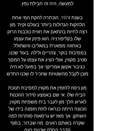
למעשה, היה זה חבילת נפץ.
בשנת 1974, הוכתרה להקת המי אחת 
הלהקות הגדולות ביותר בעולם וקית' מון 
רצה לחיות בהתאם את חווית כוכבות הרוק 
שלו בקליפורניה. הוא פינק את עצמו 
באחוזה מפוארת במאליבו והשתולל 
במסיבות בוקר, צהריים ולילה. בעוד שכנו, 
סטיב מקווין, אולי הציג את עצמו על המסך 
כגיבור אקשן אמריקני אך בפועל לא היה 
מוכן לקבל מהשטויות שהכיר לו שכנו החדש.
מון ניסה להזמין את מקווין למסיבת חנוכת 
הבית שלו. אי שם באמצע סידור ההכנות 
לארוע הלך מון לעבר בית משפחת מקווין. 
הכוונה הייתה כנראה לתת הזמנה בידו של 
השחקן. אך מאז יש גרסאות סותרות למה 
שקרה באותם רגעים. מה שברור, בסוף 
הדבר החלה שכנות רעה.