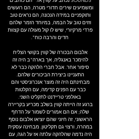
SOUNDS נכתב על קווין אז: "הם כותבים 
ומשמיעים שירים חדורי מטרה, הם רועשים 
ותוקפניים במידה הנכונה, הם נראים טוב 
וזזים טוב על הבמה, במיוחד הזמר שלהם 
פרדי מרקיורי, שיש לו קול מעולה עם קצוות 
חדים והרבה כוח".
אלבום הבכורה של קווין בקושי הצליח 
להימכר באנגליה, אך בארה"ב היה זה 
סיפור אחר. אבל חברי הלהקה כבר לא 
התעניינו ביצירת הביכורים שלהם. 
מבחינתם היה זה מוצר אנכרוניסטי והם 
כבר עם הפנים קדימה, עם הקלטות 
באולפני טריידנט לתקליט השני.
ברגע זה הייתה קווין בשלב מכריע בקריירה 
שלה; אם הם אמורים לשמור על הדחף 
הראשוני, זה חיוני שהם יוציאו אלבום נוסף 
במהרה, ורצוי גם תקליטון. מבחינה עסקית 
היה נדמה שהלהקה עלתה אז על הגה, עם 