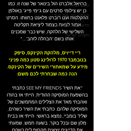
ברויאל אלברט הול בינואר של שנה זו. כמו 
עולם הג'אז
כן יש צילומי סרטים עם ג'ימי פייג' באולפן 
מאמרי רוק, פופ ועוד
ההקלטות ועם רוברט פלאנט בחוותו. הסרט 
אמור לצאת בצמוד ליציאת תקליטה 
חדשות רוק עדכניות
השלישי של הלהקה, שיש כבר שמכנים 
תקליט ישראלי
אותו בשם 'הבהלה לזהב'..."
ריי דייויס, מלהקת הקינקס, סיפק 
בנובמבר 1970 לרולינג סטון כמה פניני 
מידע על שמאחורי השירים של הקינקס. 
הנה כמה שבחרתי לכם משם:
"את השיר SEE MY FRIENDS כתבתי 
בהשפעת המוסיקה ההודית. הייתי אז בהודו 
ואהבתי מאד את הצלילים המתמשכים של 
המוסיקה שלהם. כתבתי את השיר כשהים, 
שליד בומביי, נמצא בראשי. הייתי אז בבית 
מלון שם ובכל בוקר, בשעה חמש, שמעתי 
את הדייגים יוצאים מהחוף לים כשהם 