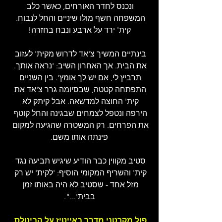
ונכנס לחדר האורחים, כאשר כלב 
המשפחה חשף מולו שיניים והחל לנבוח. 
קית' ירד על ארבע ונבח בחזרה!
בינתיים המשיך צ'אד לדרוש מקית' לעזוב 
את הבית. אך האחרון השיב: 'נראה אותך. 
תרביץ לי, אם יש לך אומץ'. בין השניים 
התפתחה קטטה, שבסיומה גרר צ'אד את 
קית' החוצה למדשאה. אבל קיתק לא 
הירפה ונטפל לצמחים שבגינה והחל קוטף 
את הפרחים. רק המשטרה שהגיעה למקום 
פינתה אותו משם.
סטיב מקווין כבר הודיע שיגיש תביעה נגד 
קית' והשריף המקומי הוסיף: 'לקית' יש רק 
מזל אחד - שסטיב לא היה באותו זמן 
בבית'...".
פול מקרטני מדבר באייטיז על הביטלס.