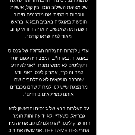
שמותיהם. ניסינו די הרבה וזו יותר שאלה 
של מציאת השילוב הנכון בין קול, אישיות 
ונוכחות בימתית. אנו מתכננים סיבוב 
הופעות באנגליה באביב הבא או בראש 
השנה ומה שאנשים יראו יהיה ודאי קרוב 
מאוד למה שראו קודם".
ועדיין, למרות ההצלחה הגדולה של ג'נסיס 
באנגליה, בארה"ב המצב היה עגום יותר 
ותקליטים לא ממש נמכרו. "אני לא יודע 
למה זה כך", אמר קולינס. "אני יודע 
שהרבה מוזיקאים לא מתלהבים שם 
מהמצגת שיש לנו, למרות שהם מכבדים 
אותנו כמוזיקאים בודדים".
על האלבום הבא של ג'נסיס והראשון ללא 
גבריאל, כשעדיין לא ידועה זהות הזמר 
החדש. קולינס: "התחלנו לכתוב את זה מיד 
אחרי THE LAMB LIES. אני עושה את רוב 