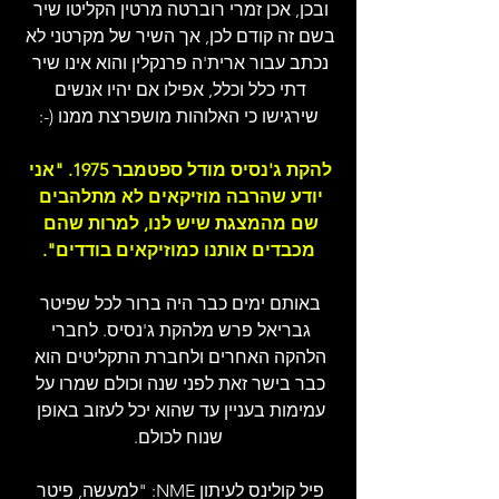
ובכן, אכן זמרי רוברטה מרטין הקליטו שיר 
בשם זה קודם לכן, אך השיר של מקרטני לא 
נכתב עבור ארית'ה פרנקלין והוא אינו שיר 
דתי כלל וכלל, אפילו אם יהיו אנשים 
שירגישו כי האלוהות מושפרצת ממנו (-:
להקת ג'נסיס מודל ספטמבר 1975. "אני 
יודע שהרבה מוזיקאים לא מתלהבים 
שם מהמצגת שיש לנו, למרות שהם 
מכבדים אותנו כמוזיקאים בודדים".
באותם ימים כבר היה ברור לכל שפיטר 
גבריאל פרש מלהקת ג'נסיס. לחברי 
הלהקה האחרים ולחברת התקליטים הוא 
כבר בישר זאת לפני שנה וכולם שמרו על 
עמימות בעניין עד שהוא יכל לעזוב באופן 
שנוח לכולם.
פיל קולינס לעיתון NME: "למעשה, פיטר 