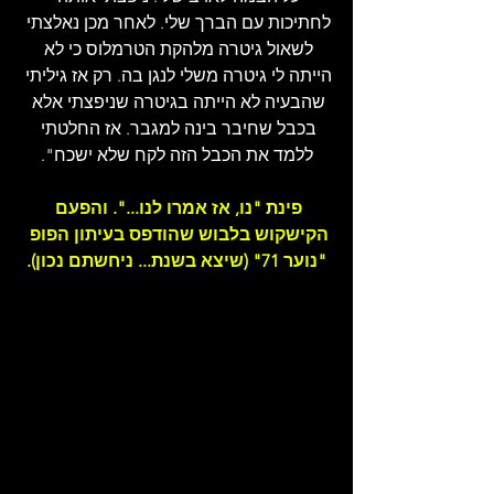
לחתיכות עם הברך שלי. לאחר מכן נאלצתי 
לשאול גיטרה מלהקת הטרמלוס כי לא 
הייתה לי גיטרה משלי לנגן בה. רק אז גיליתי 
שהבעיה לא הייתה בגיטרה שניפצתי אלא 
בכבל שחיבר בינה למגבר. אז החלטתי 
ללמד את הכבל הזה לקח שלא ישכח".
פינת "נו, אז אמרו לנו...". והפעם 
הקישקוש בלבוש שהודפס בעיתון הפופ 
"נוער 71" (שיצא בשנת... ניחשתם נכון).