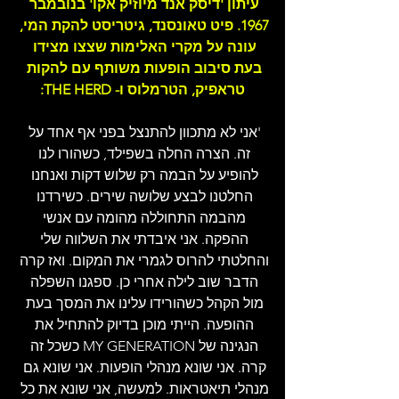
עיתון 'דיסק אנד מיוזיק אקו' בנובמבר 
1967. פיט טאונסנד, גיטריסט להקת המי, 
עונה על מקרי האלימות שצצו מצידו 
בעת סיבוב הופעות משותף עם להקות 
טראפיק, הטרמלוס ו- THE HERD:
'אני לא מתכוון להתנצל בפני אף אחד על 
זה. הצרה החלה בשפילד, כשהורו לנו 
להופיע על הבמה רק שלוש דקות ואנחנו 
החלטנו לבצע שלושה שירים. כשירדנו 
מהבמה התחוללה מהומה עם אנשי 
ההפקה. אני איבדתי את השלווה שלי 
והחלטתי להרוס לגמרי את המקום. ואז קרה 
הדבר שוב לילה אחרי כן. ספגנו השפלה 
מול הקהל כשהורידו עלינו את המסך בעת 
ההופעה. הייתי מוכן בדיוק להתחיל את 
הנגינה של MY GENERATION כשכל זה 
קרה. אני שונא מנהלי הופעות. אני שונא גם 
מנהלי תיאטראות. למעשה, אני שונא את כל 