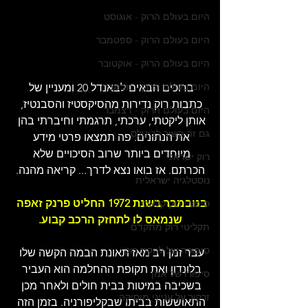
היום בעולם הרוק - אוגוסט
היום בעולם הרוק - ספטמבר
היום בעולם הרוק - אוקטובר
היום בעולם הרוק - נובמבר
ברוכים הבאים לבאנדל 20 ומעניין של 
כתבות רוק נדירות מהסיקסטיז והסבנטיז, 
היום בעולם הרוק - דצמבר
אותן ליקטתי, ערכתי, תרגמתי וחיברתי בהן 
גם זה קשור לביטלס
את הנתונים. פה תמצאו פרטי מידע 
מיוחדים ביותר שרוב הסיכויים שלא 
רוק ישראלי
הכרתם. אז בואו נצא לדרך... קריאה מהנה.
נוסטלגיה ישראלית
בנובמבר בשנת 1972 החליט פרנק זאפה 
סיפורי רוק קלאסי
שנמאס לו לתחזק הרכב קבוע.
תקליטי רוק מתקדם
סיפורה של להקת רוק
עבר זמן רב מאז תאונת הבמה הקשה שלו 
בלונדון ואת תקופת ההחלמה הוא העביר 
סיפורו של אמן
בשכיבה במיטות בבית חולים ולאחר מכן 
זרקור על ענייני מוסיקה
התאוששות בביתו שבקליפורניה. בזמן הזה 