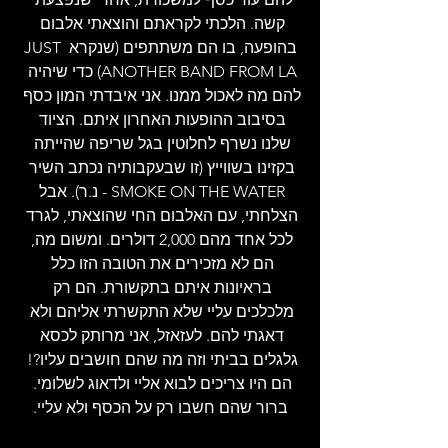
קשה. הלכתי לקראתם והוצאתי אלבום 
בהופעה, בו הם משתתפים (שנקרא JUST 
ANOTHER BAND FROM LA) כדי שיהיה 
להם מה לאכול ממנו. אני איבדתי המון כסף 
בסיבוב ההופעות האחרון איתם. הציוד 
שלנו נשרף לחלוטין בגל שריפה שהייתה 
בקזינו בשווייץ (זו שבעקבותיה נכתב השיר 
SMOKE ON THE WATER - נ.ר). אבל 
הצלחתי, עם האלבום החי שהוצאתי, לגרד 
לכל אחד מהם 2,000 דולרים. ומשום מה, 
הם לא מזכירים את הטובה הזו כלל 
בראיונות איתם בתקשורת. הם רק 
מלכלכים עליי שלא התקשרתי אליהם ולא 
דאגתי להם. לעזאזל, אני מרותק לכסא 
גלגלים בביתי וזה מה שהם חושבים עליו?! 
הם היו צריכים לבוא אליי ולדאוג לשלומי. 
ברור שהם חשבו רק על הכסף ולא עליי.