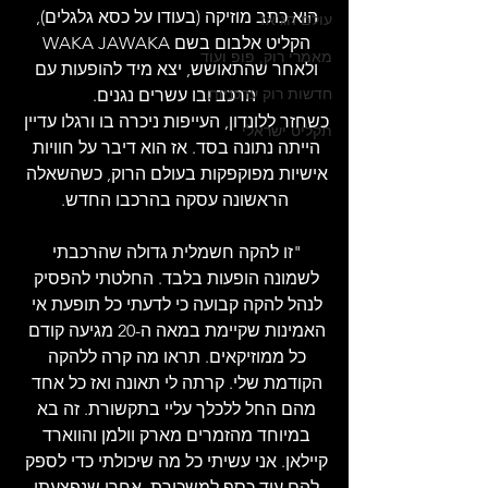
הוא כתב מוזיקה (בעודו על כסא גלגלים), 
עולם הג'אז
הקליט אלבום בשם WAKA JAWAKA 
מאמרי רוק, פופ ועוד
ולאחר שהתאושש, יצא מיד להופעות עם 
חדשות רוק עדכניות
הרכב ובו עשרים נגנים.
כשחזר ללונדון, העייפות ניכרה בו ורגלו עדיין 
תקליט ישראלי
הייתה נתונה בסד. אז הוא דיבר על חוויות 
אישיות מפוקפקות בעולם הרוק, כשהשאלה 
הראשונה עסקה בהרכבו החדש.
"זו להקה חשמלית גדולה שהרכבתי 
לשמונה הופעות בלבד. החלטתי להפסיק 
לנהל להקה קבועה כי לדעתי כל תופעת אי 
האמינות שקיימת במאה ה-20 מגיעה קודם 
כל ממוזיקאים. תראו מה קרה ללהקה 
הקודמת שלי. קרתה לי תאונה ואז כל אחד 
מהם החל ללכלך עליי בתקשורת. זה בא 
במיוחד מהזמרים מארק וולמן והווארד 
קיילאן. אני עשיתי כל מה שיכולתי כדי לספק 
להם עוד כסף למשכורת, אחרי שנפצעתי 