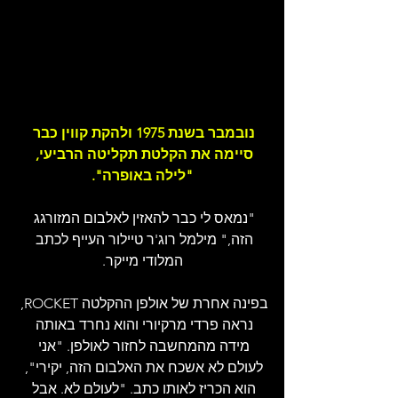
נובמבר בשנת 1975 ולהקת קווין כבר 
סיימה את הקלטת תקליטה הרביעי, 
"לילה באופרה".
"נמאס לי כבר להאזין לאלבום המזורגג 
הזה," מילמל רוג'ר טיילור העייף לכתב 
המלודי מייקר.
בפינה אחרת של אולפן ההקלטה ROCKET, 
נראה פרדי מרקיורי והוא נחרד באותה 
מידה מהמחשבה לחזור לאולפן. "אני 
לעולם לא אשכח את האלבום הזה, יקירי", 
הוא הכריז לאותו כתב. "לעולם לא. אבל 