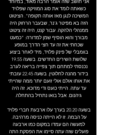
אני חושב שזה אומר הרבה מאוד, במיוחד 
כשאתה לומד את סוג המוזיקה שפלויד 
המשיכה לנגן מאז אותה תקופה". הציטוט 
הזה בא מפיטר ג'נר, שבעבר הרחוק היה 
ממנהלי הלהקה. עבור קנט, היה זה ציטוט 
מבורך והוא הוסיף שמן למדורה: "כמעט 
שכחתי את זה עד חצי הדרך במופע 
בוומבלי של פינק פלויד, מיד לאחר ביצוע 
שלושת השירים החדשים. בשעה 19.55 
נכנסתי למתחם תוך צפייה בריאה לערב 
בידור מהנה לחלוטין. בשעה 22.45 עזבתי 
את אותו אולם אולי זועם יותר ממה שהייתי 
עד עתה. הייתי כועס ודי מדוכא. זה היה 
גיהנום. אבל בואו נתחיל בהתחלה.
בשעה 20.20 בערך עלו ארבעת חברי פלויד 
על הבמה. זו לא הייתה כניסה מרהיבה. 
למעשה הם עמדו במקום כמו ארבעה 
פועלים שזה עתה סיימו את הפסקת התה 