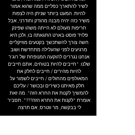
לשיר להתארך כפליים ממה שהוא אמור 
להיות. המעט ביותר שניתן היה לצפות 
משיר כזה יהיה מבנה מהודק וחודרני, אבל 
חריפות מעולם לא הייתה משהו שפינק 
פלויד פוסט-בארט התגאתה בו, ולכן היא 
חשה צורך להשתכשך בקטעים מוזיקליים 
מרגיעים לפני שהעלילה מתחדשת ושוב 
אנחנו נגררים להוקעה המנופחת של רוג'ר 
שלנו: "חייבים להיות בטוחים, אתם חייבים 
להיות מהירים / חייבים לחלק את 
המאולפים מהחולים / חייבים לשמור על 
חלק מאיתנו כשירים ובכושר / עליכם 
להמשיך לקנות את החרא הזה". מה זאת 
אומרת "לקנות את החרא הזה???". תסביר 
לי בבקשה, מר ווטרס, אם תרצה. 
השיר מסתיים ויש הפסקה של עשרים דקות 
כדי לנסות ולאגור כוח למתקפה 