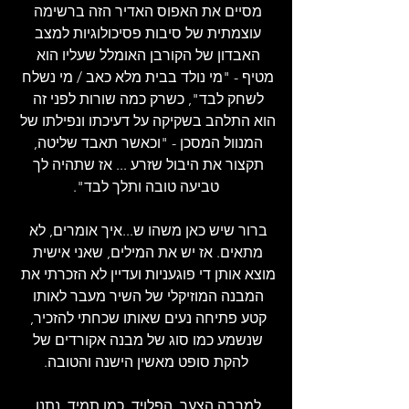
מסיים את האפוס האדיר הזה ברשימה 
עוצמתית של סיבות פסיכולוגיות למצב 
האבדון של הקורבן האומלל שעליו הוא 
מטיף - "מי נולד בבית מלא כאב / מי נשלח 
לשחק לבד", כשרק כמה שורות לפני זה 
הוא התלהב בשקיקה על דעיכתו ונפילתו של 
המנוול המסכן - "וכאשר תאבד שליטה, 
תקצור את היבול שזרע ... אז שתהיה לך 
טביעה טובה ותלך לבד".
ברור שיש כאן משהו ש...איך אומרים, לא 
מתאים. אז יש את המילים, שאני אישית 
מוצא אותן די פוגעניות ועדיין לא הזכרתי את 
המבנה המוזיקלי של השיר מעבר לאותו 
קטע פתיחה נעים שאותו שכחתי להזכיר, 
שנשמע כמו סוג של מבנה אקורדים של 
להקת סופט מאשין הישנה והטובה.
למרבה הצער, הפלויד, כמו תמיד, נתנו 