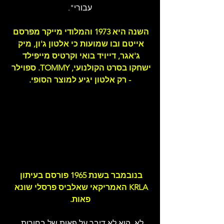
עבורי".
השנה היא 1973 והמלודי מייקר מפרסם 
אייטם ובו שמועות כי אלטון ג'ון, מיק 
ג'אגר, דייויד בואי וקרטיס מייפילד 
ישחקו בסרט הקולנועי, TOMMY. ספוילר 
- רק אלטון יגיע למוצר הסופי.
בנובמבר בשנת 1965 פורסם בעיתון 
KRLA האמריקאי שאלביס פרסלי שונא 
פאות.
לא, הוא לא דיבר על פאות של בחורות, 