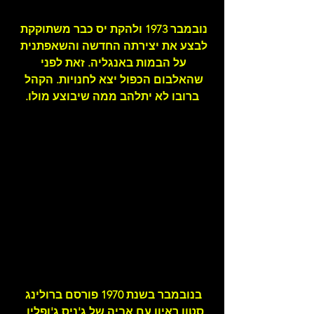
נובמבר 1973 ולהקת יס כבר משתוקקת 
לבצע את יצירתה החדשה והשאפתנית 
על הבמות באנגליה. זאת לפני 
שהאלבום הכפול יצא לחנויות. הקהל 
ברובו לא יתלהב ממה שיבוצע מולו.
בנובמבר בשנת 1970 פורסם ברולינג 
סטון ראיון עם אביה של ג'ניס ג'ופלין, 