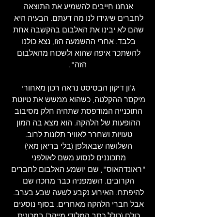
אנחנו חייבים להשמיע את התוצאה 
לחברים שיגידו לנו מה דעתם. הבעיה היא 
שהם לא יבינו את האלבום בהקשבה אחת 
בלבד. אחרי ההשמעה הזו, נצא כולנו 
להשתכר איפה שהוא ולשכוח מהאלבום 
הזה".
ג'ון דיקון הבסיסט נראה רכון מאחורי 
מיקסר ההקלטה, כשהוא ממשש את טיוטת 
התוכנייה המודפסת שתהיה חלק מסיבוב 
ההופעות של הלהקה. הוא מצא בה המון 
טעויות ושחרר לאוויר תלונות לרוב. 
השלושה שבאולפן (בלי בריאן מאי) 
מתכוננים לנסוע משם לאולפני 
"ראונדהאוס", שם יושמע האלבום לחברים 
הקרובים. השמפניה כבר מחכה שם 
להיפתח. האירוע נקבע לשעה שבע בערב. 
אבל חברי הלהקה מאחרים. בסוף נוסעים 
כולם (כולל כתב המלודי מייקר) במכונית 