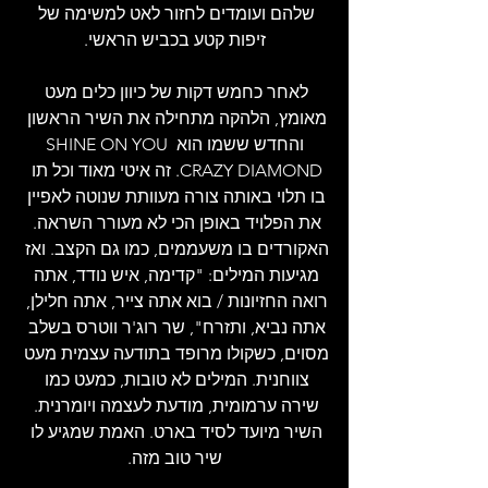
שלהם ועומדים לחזור לאט למשימה של 
זיפות קטע בכביש הראשי.
לאחר כחמש דקות של כיוון כלים מעט 
מאומץ, הלהקה מתחילה את השיר הראשון 
והחדש ששמו הוא SHINE ON YOU 
CRAZY DIAMOND. זה איטי מאוד וכל תו 
בו תלוי באותה צורה מעוותת שנוטה לאפיין 
את הפלויד באופן הכי לא מעורר השראה. 
האקורדים בו משעממים, כמו גם הקצב. ואז 
מגיעות המילים: "קדימה, איש נודד, אתה 
רואה החזיונות / בוא אתה צייר, אתה חלילן, 
אתה נביא, ותזרח", שר רוג'ר ווטרס בשלב 
מסוים, כשקולו מרופד בתודעה עצמית מעט 
צווחנית. המילים לא טובות, כמעט כמו 
שירה ערמומית, מודעת לעצמה ויומרנית. 
השיר מיועד לסיד בארט. האמת שמגיע לו 
שיר טוב מזה.