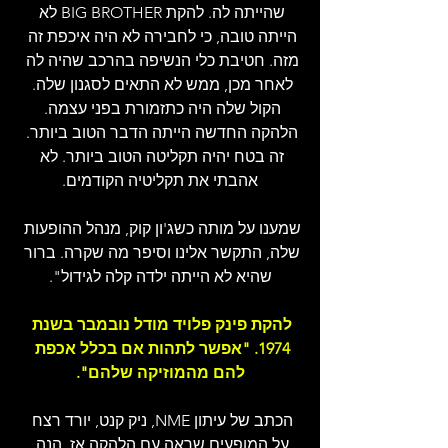
שהייתה לה. להקת BIG BROTHER לא 
הייתה טובה, כי לחבירה לא היה איכפת זה 
מזה. חטיבת כלי הנשיפה בהרכב שהיה לה 
לאחר מכן, ממש לא התאים לסגנון שלה. 
הקול שלה היה כתזמורת בפני עצמה. 
הלהקה החדשה הייתה הדבר הטוב ביותר. 
זה בטח יהיה תקליטה הטוב ביותר. לא 
אהבתי את תקליטיה הקודמים.
שמענו על מותה כשג'ון קוק, מנהל ההופעות 
שלה, התקשר אלינו וסיפר מה שקרה. ברור 
שהיא לא הייתה ילדה קלה לגידול".
להקת פינק פלויד מודל נובמבר בשנת 
1974. "אפשר לתהות אם בכלל אכפת 
להם מהמוזיקה שלהם".
הכתב של עיתון NME, ניק קנט, יורד רצח 
על המופעים שראה עם הלהקה אז. הנה 