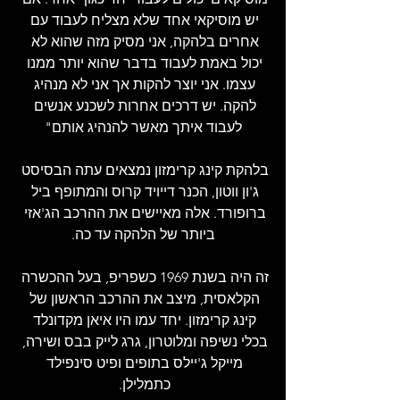
יש מוסיקאי אחד שלא מצליח לעבוד עם 
אחרים בלהקה, אני מסיק מזה שהוא לא 
יכול באמת לעבוד בדבר שהוא יותר ממנו 
עצמו. אני יוצר להקות אך אני לא מנהיג 
להקה. יש דרכים אחרות לשכנע אנשים 
לעבוד איתך מאשר להנהיג אותם"
בלהקת קינג קרימזון נמצאים עתה הבסיסט 
ג'ון ווטון, הכנר דייויד קרוס והמתופף ביל 
ברופורד. אלה מאיישים את ההרכב הג'אזי 
ביותר של הלהקה עד כה.
זה היה בשנת 1969 כשפריפ, בעל ההכשרה 
הקלאסית, מיצב את ההרכב הראשון של 
קינג קרימזון. יחד עמו היו איאן מקדונלד 
בכלי נשיפה ומלוטרון, גרג לייק בבס ושירה, 
מייקל ג'יילס בתופים ופיט סינפילד 
כתמלילן. 