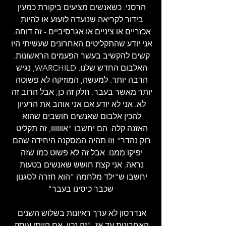
הרסני. כשאנשים מציעים ביקורת כמעין 
בידור לקריאה שנועדה לזעזע או להיות 
אכזריים או ציניים או אגרסיביים - זה דוחה. 
אני יודע שהתקליטים האחרונים שעשיתי היו 
קשים להקשיב בעשר הפעמים הראשונות. 
האלבום החדש שלנו, WARCHILD, נגיש 
הרבה יותר. למעשה, המוזיקה לא פשוטה 
יותר מאשר בעבר. חלק זה כן, אבל הרוב זה 
לא. אני לא יודע אם אני אוהב את הרעיון 
להכין אלבום שאנשים חושבים שהוא 
האזנה קלה. הם יחשבו "אוווווו, זה תקליט 
רוק נהדר" וזו תהיה המסקנה היחידה שהם 
יפיקו ממנו. אבל זה לא פשוט כמו שזה 
נראה. אני קצת חושש שאנשים בטעות 
יחשבו ש"ילד מלחמה "הוא חזרה לסגנון 
שכבר כיסינו בעבר"
אנדרסון לא ערך ראיונות בשלוש השנים 
האחרונות עד אז. "זה נכון. אם הייתי עוסק 