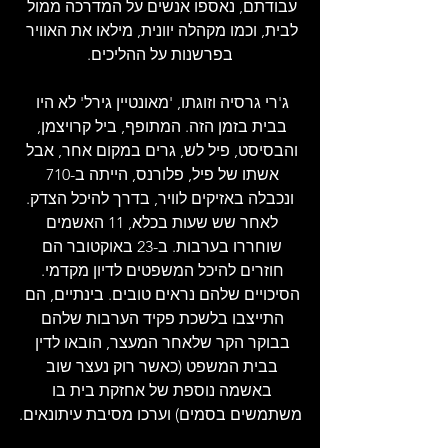
עבודתם, נאספו אנשים על המדרכה ממול 
לבית, וכמו מקהלה יוונית, מילאו את האוויר 
בפרשנות על ההליכים.
ג'רי גרסיה וזוגתו, 'מאונטיין גירל' לא היו 
בבית בזמן הזה. המתופף, ביל קרויצמן, 
והבסיסט, פיל לש, גרים במקום אחר, אבל 
אשתו של פיל, פלורנס, הייתה ב-710 
ונכבלה באזיקים לוויר, בדרך להיכל הצדק.
לאחר שש שעות בכלא, 11 האשמים 
שוחררו בערבות. ב-23 באוקטובר הם 
חוזרים להיכל המשפטים לדיון מקדמי. 
הסיכויים שלהם נראים טובים. בינתיים, הם 
התייצבו בלשכת פקיד הערבות שלהם 
בבוקר הקר שלאחר המעצר, הובאו לדין 
בבית המשפט (כאשר רוק נעצר שוב 
באשמה נוספת של אחזקת בית בו 
משתמשים בסמים) וערכו מסיבת עיתונאים.