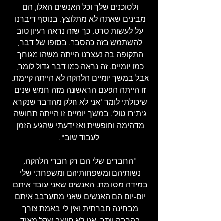
ולסוכנים שלך וכל האנשים האלו, הם 
מבינים שאתה לא מתלוצץ. בנוסף דיברנו 
על לעשות סרט, כך שזה נראה רעיון טוב 
להשתמש בזה כהסבר. בסופו של דבר, 
התקופה בה נעצרנו הייתה משהו מגוחך 
כמו יומיים. זה נראה כמו דבר גדול לומר, 
אבל במשך יומיים הלהקה לא הייתה קיימת. 
זו הייתה הפעם הראשונה מזה חמש שנים 
שיכולתי לומר 'אני לא חלק מהדבר שנקרא 
ג'ת'רו טול'. במשך יומיים זו הייתה תחושה 
מדהימה וחופשית ואז ידעתי שהגיע הזמן 
לעבוד שוב".
"החברים שלי הם רק חברי הלהקה, 
נשותיהם ומשפחותיהם ומשפחתי שלי 
במידה מסוימת. האנשים שאני עובד איתם 
יום-יום הם האנשים שאני מתערבב איתם 
מבחינה חברתית ואין לי באמת צורך 
בהרבה יותר. אני לא חושב שקל מאוד 