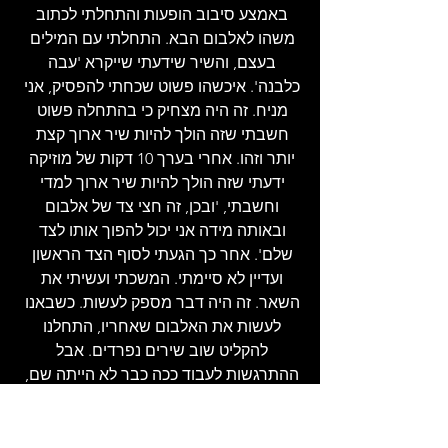
באמצע סיבוב הופעות והתחלתי לכתוב 
משהו לאלבום הבא. התחלתי עם המילים 
בעצם, והשיר שידעתי שייקרא 'עבה 
כלבנה'. איכשהו פשוט שכחתי להפסיק, אני 
מניח. זה היה מצחיק כי בהתחלה פשוט 
חשבתי שזה הולך להיות שיר ארוך קצת 
יותר וזהו. אחרי בערך 10 דקות של מוזיקה 
ידעתי שזה הולך להיות שיר ארוך למדי 
וחשבתי, 'ובכן, זה חצי צד של אלבום 
ובאותה מידה אני יכול להפוך אותו לצד 
שלם'. אחר כך הגעתי לסוף הצד הראשון 
ועדיין לא סיימתי. המשכתי ועשיתי את 
השאר. זה היה דבר מספק לעשות. כשבאנו 
לעשות את האלבום שאחריו, התחלנו 
להקליט שוב ​​שירים נפרדים. אבל 
ההתרגשות לעבוד ככה כבר לא הייתה שם, 
אז סילקנו את כל הדברים האלה. עשינו 
שלושה צדדים של אלבום כפול וזרקנו את 
הכל. חזרתי ופשוט לקחתי משם מעט 