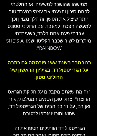
ממישהו שהושכר למשימה. אז החלטתי 
לקחת סיכון והצעתי את עצמי כמעבד טוב 
יותר שיציל את הסשן. זה הלך מצויין וכך 
למעשה הפכתי למעבד. עם הרולינג סטונס 
עבדתי פעם אחת בלבד, כשעיבדתי 
מיתרים לשיר שכבר הקליטו ושמו SHE'S A 
RAINBOW".
בנובמבר בשנת 1967 פורסמה גם כתבה 
על הגרייטפול דד, בגיליון הראשון של 
הרולינג סטון:
"זה מה שאתם מקבלים על חלוקת הגראס 
הרוצח", צחק סוכן הסמים הממלכתי, ג'רי 
ואן רם, על 11 בני הבית של הגרייטפול דד, 
שהוא וסוכניו אספו למטבח.
הגרייטפול דד הוותיקים חטפו את זה. 
שמונה סוכני סמים, ואחריהם תריסר 