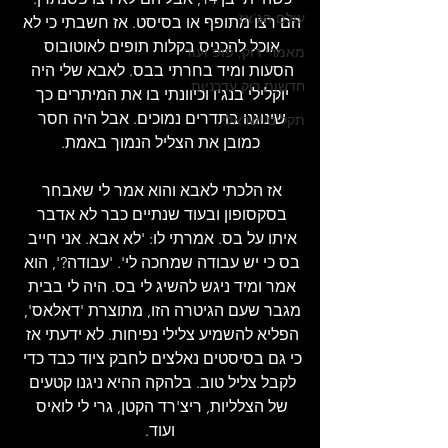
עולם הג'אז
הם רצו מתופף או בסיסט. אז חשבתי כי לא 
אוכל להכניס בקלות תופים לאוטובוס 
מאמרי רוק, פופ ועוד
הסעות ומיד בחרתי בבס. לאבא שלי היה 
חדשות רוק עדכניות
יוקלילי בנג'ו וכיוונתי בו את המיתרים כך 
שינוגנו בתדרים נמוכים. אבל היה חסר 
תקליט ישראלי
כמובן את הצליל הנמוך באמת.
אז הלכתי לאבא והוא אמר לי שאבחר 
בסקסופון ובעוד שנתיים כבר לא אדבר 
איתו על בס. אמרתי לו: 'לא אבא. אני חייב 
בס כי יש עבודה שמחכה לי'. 'עבודה?', הוא 
אמר ומיד ניגש להשיג לי בס. היה לי בבית 
מגבר שעם הגיטרה הזו, מתוצרת 'דאלאס', 
הפליא להשמיע צלילי נפיחות. לא ידעתי אז 
כי גם בסיסטים נאלצים לחבק ציוד כבד כדי 
לקבל צליל טוב. בלהקה ההיא ניגנו קטעים 
של הצלליות, ריצ'רד הקטן, גרי לי לואיס 
ועוד.