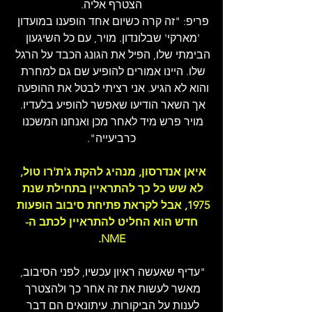
הצטרף אליה.
פריפ: "זה קרה כשיום אחד הופענו במועדון 
'מארקי' שבלונדון. מויר, עם כל השיגעון 
הבימתי שלו, הפיל את הגונג הכבד על הרגל 
שלו. היינו אמורים להופיע שם גם למחרת 
והוא לא הגיע. אני רציתי לבטל את ההופעה 
אך השאר הודיעו שאפשר להופיע בלעדיו. 
מויר פרש מיד לאחר מכן ואנחנו המשכנו 
כרביעייה".
איאן אנדרסון, מנהיג להקת ג'ת'רו טול, 
לא שש כל כך להתראיין בתחילת שנת 
1975, אבל לקראת פתיחת סיבוב הופעות 
חדש הוא החליט להתראיין לכתב ה-
NME.
"עדיף שאעשה ראיון עכשיו, לפני הסיבוב, 
מאשר לעשות את זה אחר כך ולהצטרך 
לענות על הביקורות. עיתונאים הם דבר 