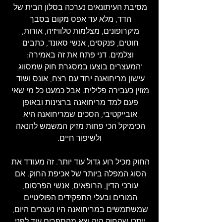
מסיבת העיתונאים נערכה בסלון הבית של 
הדד, מלא עד אפס מקום בסבך 
מיקרופונים, מצלמות טלוויזיה, אורות, 
חוטים, פנקסים, אנשי סאונד, כתבים 
וצלמים. דני פתח את זה באמירה: 
'המעצרים בוצעו במסגרת חוק שמסווג 
עישון מריחואנה יחד עם רצח, אונס ושוד 
מזוין כעבירה פלילית. אבל כמעט כל מי שאי 
פעם למד מריחואנה ברצינות ובאופן 
אובייקטיבי, הסכים שמריחואנה היא 
הכימיקל הכי פחות מזיק המשמש להנאה 
ולשיפור חיים.
החוק מכיל רוע גדול עוד יותר. זה מעודד את 
הסוג המפלה ביותר של אכיפת החוק. אם 
עורכי הדין, הרופאים, אנשי הפרסום, 
המורים ובעלי התפקידים הפוליטיים 
שמשתמשים במריחואנה היו נעצרים היום, 
ייתכן שהחוק היה וצא מהספרים עוד לפני 