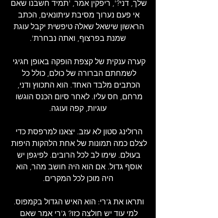
שלך, דני?', ריפקין אמר, 'תמיד חשבנו שאם 
אי פעם נערוך מסיבת עיתונאים, הכתב 
הראשון שישאל שאלה טיפשית יקבל עוגת 
שמנת בפרצוף, ואתה נבחרת'.
קערה ענקית של קצפת הופקה באופן חגיגי 
לשמחתם הברורה של כולם, כולל כל 
הכתבים מלבד האחד. הוא התכווץ ודני, 
מרחם, חס עליו. לאחר סיום הכנס הוגשו 
עוגיות, קפה ועוגה.
הרולינג סטון לא עזב. יצאנו למרפסת כדי 
לצלם כמה תמונות של אחת הלהקות היפות 
בעולם. שימו לב לכל הרובים. לפיגפן יש 
אוסף גדול. אם הוא היה חושב מהר, הוא 
היה מוכן לכל המקרים.
ותראו את ג'רי: הוא האיש הגדול בקמפוס. 
למי עוד יש חולצה כזו? ג'רי אמר שאם 