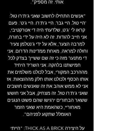
אותי. זה מספיק".
"אנשים התחילו לחשוב שאני ג'ת'רו טול: 
'היי טול. היי גבר. היי ג'ת'רו. היי ג'ט'. פעם 
קראו לי 'ג'ט, שלדעתי היה די אטרקטיבי, 
אני חייב להודות. זה לא היה על ידי בחורה, 
למרבה הצער, אלא על ידי ג'נטלמן צעיר 
וחולה למראה, מאחת ממדינות הדרום. אני 
די מתנער מזה כי זה שם ששייך בצדק לכל 
חמישתנו בלהקה. אני השריד היחיד 
מההרכב המקורי, אבל לכולנו משלמים את 
אותו הכסף ולכולנו אותו חלק מההוצאות. אז 
אני לא ממש אוהב את זה שאנשים חושבים 
שאני ג'ת'רו טול. זה מצחיק, אבל אני חושש 
ששאר הבחורים ירגישו שהם פשוט הנגנים 
מאחוריי, כשהאמת היא שאני הזמר 
האומלל שתקוע לפניהם".
על היצירה THICK AS A BRICK: "הייתי 