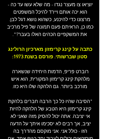
יוציאו צו מעצר נגדו - מה שלא עשו עד כה - 
הוא יכה אותם ויירד להיכל המשפטים 
מרצונו כדי להיכנע, כשהוא נושא דגל לבן.
כמו כן, הראיתם פעם תמונה של פיל מרכיב 
את המשקפיים הכהים האלו בעבר?".
כתבה על קינג קרימזון מארכיון הרולינג 
סטון שברשותי. פורסם בשנת 1973:
רוברט פריפ, הדמות היחידה שנשארה 
מלהקת קינג קרימזון המקורית, הוא איש 
מורכב ביותר. גם הלהקה שלו היא כזו.
"הסיבה שהיו כל כך הרבה חברים בלהקת 
קינג קרימזון היא הטבע של הלהקה להיות 
אי יציבה. אתה יכול להסיק מזה שאני לא 
יציב, אך רבים לא יסכימו איתך על הדעה 
הזו - כולל אני. אני מוקסם מהדרך בה 
מוסיקאים יכולים לעבוד יחד כגוף אחד. אם 