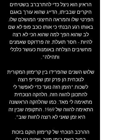
הראיון הוא ניצל כדי להתרברב בשטיחים 
היקרים שבביתו, הדייג שהוא עורך באגם 
הפרטי שלו והמראה החיצוני המושלם שלו. 
באותו רגע הבנתי כי אותו כוכב פופ לא שם 
לב שהוא הפך למה שהוא הכי לא רצה 
להיות - חסר תועלת. זה פרדוקס שאמנים 
מחשיבים הצלחה באומנות כעושר כלכלי 
ותהילה".
שלוש השנים שהפרידו בין קרימזון המקורית 
לנוכחית הן פרק זמן שפריפ רוצה 
לשכוח."הזמן הזה נועד כדי לאפשר לי 
להתכונן להווה הזה. הלהקה הנוכחית 
מתאימה לי מאד. כמו שהלהקה הראשונה 
התאימה להווה של 1969. התקופה שבין זה 
היא זמן שאני לא רוצה לחוות שוב".
ההרכב הנוכחי של קרימזון הוקם בזכות 
בחור בשם ג'ימי מויר, שהיה נגן כלי 