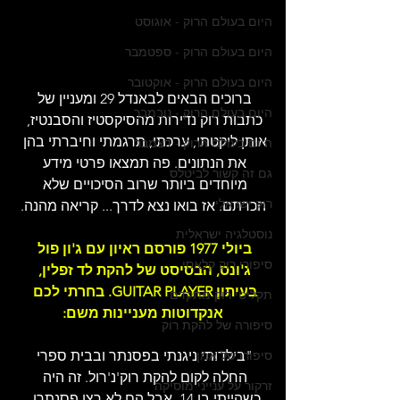
היום בעולם הרוק - אוגוסט
היום בעולם הרוק - ספטמבר
היום בעולם הרוק - אוקטובר
ברוכים הבאים לבאנדל 29 ומעניין של 
היום בעולם הרוק - נובמבר
כתבות רוק נדירות מהסיקסטיז והסבנטיז, 
אותן ליקטתי, ערכתי, תרגמתי וחיברתי בהן 
היום בעולם הרוק - דצמבר
את הנתונים. פה תמצאו פרטי מידע 
גם זה קשור לביטלס
מיוחדים ביותר שרוב הסיכויים שלא 
רוק ישראלי
הכרתם. אז בואו נצא לדרך... קריאה מהנה.
נוסטלגיה ישראלית
ביולי 1977 פורסם ראיון עם ג'ון פול 
סיפורי רוק קלאסי
ג'ונס, הבסיסט של להקת לד זפלין, 
בעיתון GUITAR PLAYER. בחרתי לכם 
תקליטי רוק מתקדם
אנקדוטות מעניינות משם:
סיפורה של להקת רוק
"בילדותי ניגנתי בפסנתר ובבית ספרי 
סיפורו של אמן
החלה לקום להקת רוק'נ'רול. זה היה 
זרקור על ענייני מוסיקה
כשהייתי בן 14, אבל הם לא רצו פסנתרן. 