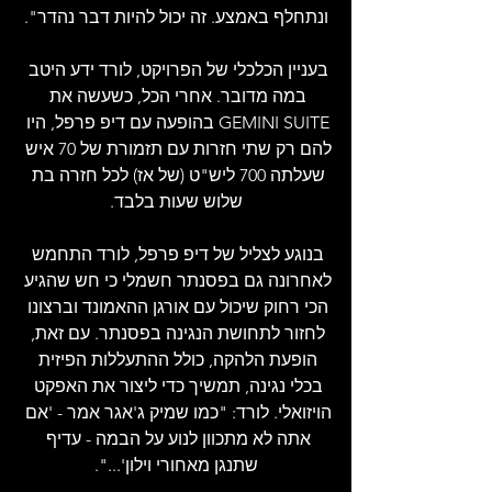
ונתחלף באמצע. זה יכול להיות דבר נהדר".
בעניין הכלכלי של הפרויקט, לורד ידע היטב 
במה מדובר. אחרי הכל, כשעשה את 
GEMINI SUITE בהופעה עם דיפ פרפל, היו 
להם רק שתי חזרות עם תזמורת של 70 איש 
שעלתה 700 ליש"ט (של אז) לכל חזרה בת 
שלוש שעות בלבד.
בנוגע לצליל של דיפ פרפל, לורד התחמש 
לאחרונה גם בפסנתר חשמלי כי חש שהגיע 
הכי רחוק שיכול עם אורגן ההאמונד וברצונו 
לחזור לתחושת הנגינה בפסנתר. עם זאת, 
הופעת הלהקה, כולל ההתעללות הפיזית 
בכלי נגינה, תמשיך כדי ליצור את האפקט 
הויזואלי. לורד: "כמו שמיק ג'אגר אמר - 'אם 
אתה לא מתכוון לנוע על הבמה - עדיף 
שתנגן מאחורי וילון'...".