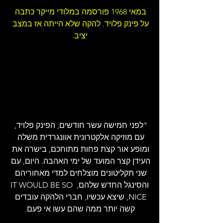
במאי 1968 פורסמה במלודי מייקר כתבה 
על פינק פלויד. להקה שלא הייתה אז במצב 
יציב.
"לפני חמישה עשר חודשים, הפינק פלויד, 
עם מוזיקה אלקטרונית אוונגרדית משלה 
ומופע אור קצת פחות מתוחכם, בישרה את 
העידן קצר המועד של ימי האהבה. היום, עם 
שני תקליטונים מוצלחים למדי מאחוריהם 
והסינגל החדש שלהם, IT WOULD BE SO 
NICE, שיצא עכשיו, חברי הלהקה עובדים 
קשה יותר ממה שהם עשו אי פעם.