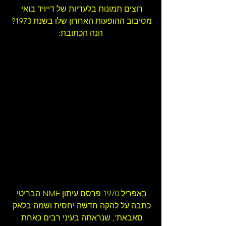
רוצים תמונות בלעדיות של דייויד בואי 
מסיבוב ההופעות האחרון שלו בשנת 1973? 
הנה הכתובת:
באפריל 1970 פרסם עיתון NME הבריטי 
כתבה על להקה חדשה יחסית ושמה בלאק 
סאבאת', שנראתה בעיני רבים כאחת 