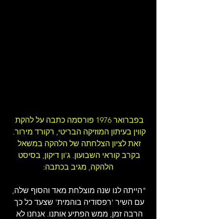
בפברואר 1976 פורסמה כתבה על להקת 
קווין בעיתון המוזיקה הבריטי, רקורד מירור. 
זאת לציון הצלחתה של הלהקה במשאל 
בקרב קוראי השבועון. ג'ון דיקון, בסיסט 
הלהקה, מגיב בכתבה:
"הייתה לנו שנה מוצלחת מאד והסוף שלה, 
עם השיר 'רפסודיה בוהמית' שצעד כל כך 
הרבה זמן, ממש הפתיע אותנו. אנחנו לא 