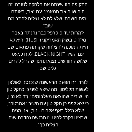
התקופה הזו שינתה את הלהקה לטובה. זה 
היה שווה את המאמץ. עם זאת, באותם 
ימים חשבתי שלעולם לא נצליח להתרומם 
שוב".
למרות שדיפ פרפל כבר נהנתה בעבר 
מלהיט בשוק האמריקני (HUSH), היא לא 
הייתה מוכנה להצלחה שקרתה פתאום שם 
עם השיר BLACK NIGHT. לקח כמעט 
שלושה חודשים מצאתו ועד שהחל להרים 
גלים שם.
לורד: "זו הפעם הראשונה שנכנסנו לאולפן 
לעשות תקליטון. מה שיצא לפני כן כתקליטון 
היו שירים שהוצאנו מאלבומים" (זה לא נכון, 
כי יצא לפני כן תקליטון עם השיר "אמרטה", 
שלא נכלל באף אלבום - נ.ר). אני מניח 
שרצינו לקבל להיט. זו הרגשה נהדרת שזה 
הצליח כך".