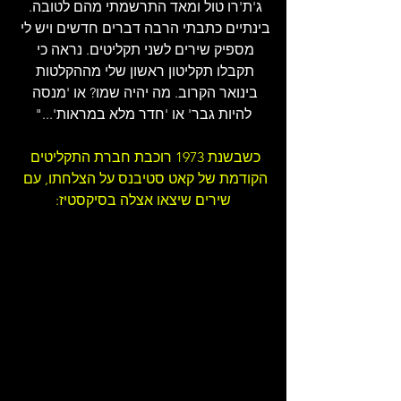
ג'ת'רו טול ומאד התרשמתי מהם לטובה. 
בינתיים כתבתי הרבה דברים חדשים ויש לי 
מספיק שירים לשני תקליטים. נראה כי 
תקבלו תקליטון ראשון שלי מההקלטות 
בינואר הקרוב. מה יהיה שמו? או 'מנסה 
להיות גבר' או 'חדר מלא במראות'..."
כשבשנת 1973 רוכבת חברת התקליטים 
הקודמת של קאט סטיבנס על הצלחתו, עם 
שירים שיצאו אצלה בסיקסטיז: