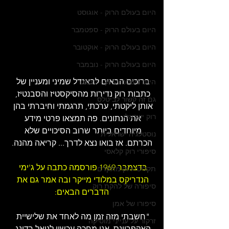
היום בעולם הרוק - אוגוסט
היום בעולם הרוק - ספטמבר
היום בעולם הרוק - אוקטובר
היום בעולם הרוק - נובמבר
ברוכים הבאים לבאנדל שמיני ומעניין של 
היום בעולם הרוק - דצמבר
כתבות רוק נדירות מהסיקסטיז והסבנטיז, 
גם זה קשור לביטלס
אותן ליקטתי, ערכתי, תרגמתי וחיברתי בהן 
רוק ישראלי
את הנתונים. פה תמצאו פרטי מידע 
מיוחדים ביותר שרוב הסיכויים שלא 
נוסטלגיה ישראלית
הכרתם. אז בואו נצא לדרך... קריאה מהנה.
סיפורי רוק קלאסי
בדצמבר 1969 פורסמה כתבה על ג'ימי 
תקליטי רוק מתקדם
הנדריקס במלודי מייקר ובה אמר גם את 
סיפורה של להקת רוק
הדברים הבאים:
סיפורו של אמן
"חשבתי מזה זמן מה לאחד את שלישיית 
זרקור על ענייני מוסיקה
האקפריינס. אני מחכה עכשיו לנואל רדינג 