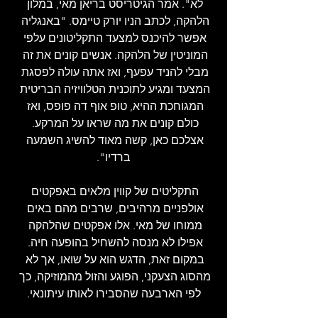
לא". אמר הגיטריסט בריאן מאי, במלון 
הלהקה, לכתב הניו יורק טיימס. "באנגליה 
אפשר להיכנס למצעד התקליטונים עלפי 
המוניטין של הלהקה. אנשים קונים את זה 
מבלי להניד עפעף, ואז אתה עולה לפסגת 
המצעד ומגיע לתוכנית הטלוויזיה הבריטית 
המגוחכת ההיא, טופ אוף דה פופס, ואז 
כולם קונים את מה שראו על המרקע. 
אצלכם כאן, קשה מאוד להשיג השמעה 
ברדיו".
התקליטים של קווין מלאים באפקטים 
אולפניים מרהיבים, שרבים מהם באים 
ממוחו של מאי. אלו אפקטים שהלהקה 
אפילו לא מנסה להשחיל בהופעה חיה. 
במקום זאת, הדגש הוא על שואו, אך לא 
מהסוג הצעקני, הפוגע והזול מהמוזיקה, כך 
לפי הארבעה שהסבירו לאותו עיתונאי.