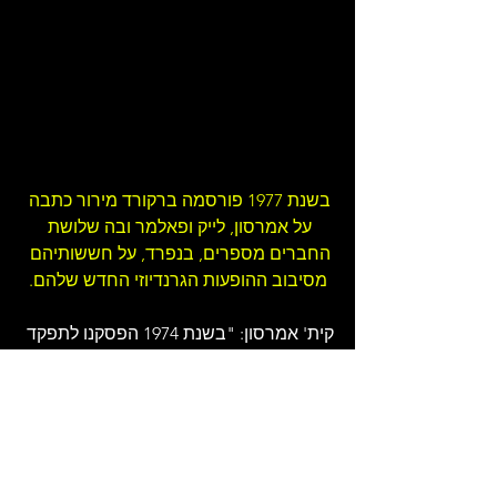
בשנת 1977 פורסמה ברקורד מירור כתבה 
על אמרסון, לייק ופאלמר ובה שלושת 
החברים מספרים, בנפרד, על חששותיהם 
מסיבוב ההופעות הגרנדיוזי החדש שלהם.
קית' אמרסון: "בשנת 1974 הפסקנו לתפקד 
כשלישייה לזמן מה, בגלל שהייתי חייב 
להתאוורר מהמוזיקה. למעשה כבר 
התפרקנו כמה פעמים אבל הקהל הרחב לא 
יודע את זה. ממש לא דיברנו זה עם זה. 
מבחינתנו הלהקה הזו פשוט כבר לא הייתה. 
אבל אז נפגשנו ושוחחנו והבנו שיש לנו עדיין 