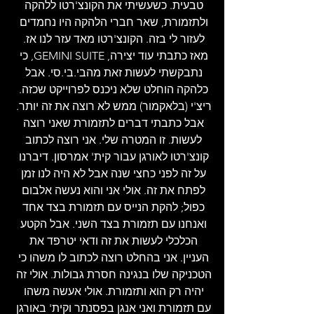
טבעית. כשעשיתי את הקונצ'רטו ללהקה 
ולתזמורת, שאר חברי הלהקה היו נחמדים 
לעזור לי בזה. הקונצ'רטו מאד עזר לנו אז. 
מאז כתבתי עוד יצירה, GEMINI SUITE, כי 
נתבקשתי לעשות זאת מהבי.בי.סי. אבל 
כלהקה הוחלט שלא ניכנס לפרוייקט שכזה. 
ריצ'י (בלאקמור) ממש לא רוצה את זה יותר. 
אבל כתבתי דברים לתזמורת שאני רוצה 
לעשות. זו המטרה שלי. אני רוצה לכתוב 
קונצ'רטו לאורגן עבור קית' אמרסון. דיברנו 
על זה לפני כחצי שנה אבל לא היה לנו זמן 
לפתח את זה. אולי אני והוא נעשה אלבום 
כפול; להקת הנייס עם תזמורת בצד אחד 
ואנחנו עם תזמורת בצד השני. אבל הקטע 
הכלכלי לעשות את זה ודאי יטרפד את 
העניין. אני בהחלט רוצה לכתוב לו משהו כי 
הטכניקה שלו בנגינה חסרת גבולות. אולי זה 
יהיה רק הוא ותזמורת. אולי אעשה משהו 
עם תזמורת ואני אנגן בפסנתר וקית' באורגן 