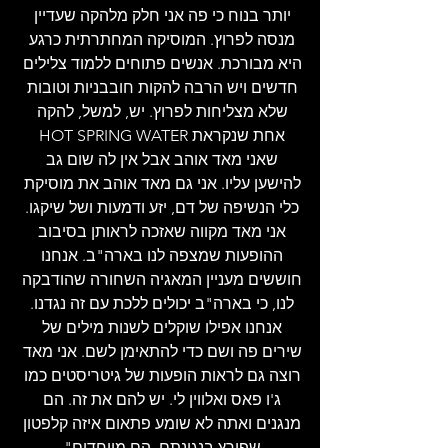
יותר בנוח כי פה אני חלק מלהקה שעדיין 
מנסה לפרוץ. המוסיקה המחתרתית כרגע 
היא מבורכת. אנשים פתוחים ללמוד צלילים 
חדשים ויש הרבה להקות חובבניות וטובות 
שלא מצליחות לפרוץ. יש, למשל, להקה 
אחת שנקראת HOT SPRING WATER 
שאני מאד אוהב אבל אין לה שום גב 
להישען עליו. אני גם מאד אוהב את מוסיקת 
כלי הנשיפה של דם, יזע ודמעות ושל שיקגו. 
אני מאד מקווה שאזכה לראותן בסיבוב 
ההופעות שמצפה לנו בארה"ב. אנחנו 
חוששים מעניין המאגיה השחורה שהודבקה 
לנו, כי בארה"ב יכולים ללכת עם זה נגדנו. 
אנחנו אפילו שוקלים לשנות מילים של 
שירים פה ושם כדי להתאימן לשם. אני מאד 
רוצה גם לראות הופעות של גיטריסטים כמו 
ג'ו פאס ואלווין לי. יש להם את זה. הם 
מנגנים ואתה לא שומע פתאום איזה קלפטון 
שפורץ בנגינתם. הם מיוחדים".