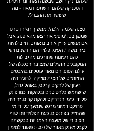
שלהם וניק חושב שבשנה האחרונה היכולת 
והטכניקה שלהם 'השתפרו מאוד - מה 
שעושה את ההבדל'.
'סצנה שלמה הלכה', ממשיך רוג'ר ווטרס, 
שמנגן בס. 'מופעי אור יצאו מהאופנה, אבל 
אם אנשים עדיין אוהבים אותם, חייב להיות 
בזה משהו'. הפינק פלויד הם חדשנים ויש 
להם רעיונות שחורגים מהגבולות 
המקובלים הרגילים שמציבה הכלכלה של 
עולם הפופ. הם מאוד עוסקים בהיבטים 
החזותיים של הצגת מוזיקה. לרוג'ר היה 
רעיון של להקים קרקס, באוהל גדול, 
שישתמש בלהטוטנים ובלהקות, כמו פינק 
פלויד, ג'ימי הנדריקס ולהקת קרים. זה היה 
פרויקט דמיוני מרגש שנמעך על ידי מי 
שהחזיק בפיננסים. כעת הפלויד פנו לגוף 
הציבורי של מועצת האמנויות בבקשתה 
לקבל מענק באזור של 5,000 פאונד למימון 