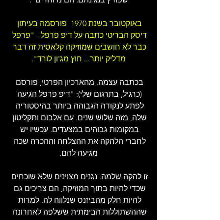
באוקטובר בשנת 1970  פורסמה בעיתון 
דיסק הבריטי כתבה על דיפ פרפל - "פרפל 
כבר לא חושבים שמוזיקה קלאסית זה דבר 
מדליק יותר... חוץ מג'ון לורד".
בכתבה עצמה, מהארכיון הפרטי, פורסם 
(כרגיל, בתרגום שלי): "דיפ פרפל הגיעה 
לפתע לנקודה הגבוהה ביותר בהיסטוריה 
שלה, מזה שלוש שנים. עם אלבום ותקליטון 
במקומות גבוהים במצעדים. עכשיו יש 
לחברי הלהקה את ההצלחה וההכרה שכה 
מגיעה להם.
זו להקה שלמה. נגנים מצוינים שלא שוכחים 
שכדי להיות בתוך המוזיקה, הם צריכים גם 
להיות חלק מהביזנס שנלווה לה. למרות 
שההשתוללות הבימתית ששלפה לאחרונה 