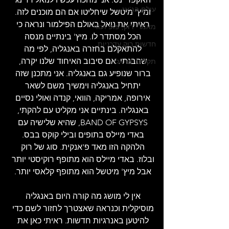
עולם הג'אז
ומיץ' מיטשל שיחליטו אם הם מוכנים לזה. 
ראיתי את נואל באולם הפילמור ונראה כי 
מאמרי רוק, פופ ועוד
הכל מסתדר לו. מיץ' בינתיים מנסה 
חדשות רוק עדכניות
להתאקלם בחזרה באנגליה, לפי מה 
שהבנתי. אם סיבוב האיחוד שלנו יקרה, 
תקליט ישראלי
ברור שנופיע גם באנגליה. אני מתכנן שזה 
יתחיל באנגליה וימשיך משם לשאר 
אירופה, אמריקה, הוואי, קנדה ואולי נסיים 
באנגליה. בינתיים אני מקליט עם להקתי, 
BAND OF GYPSYS, שהיא שלישיה עם 
באדי מיילס בתופים ובילי קוקס בבס. 
הלהקה הזו מאד פ'אנקית. סוג של רוק 
ובלוז. באדי מיילס הוא מתופף רוקיסטי יותר 
אבל מיץ' מיטשל הוא מתופף קלאסי יותר. 
אין לי מושג מה קורה היום באנגליה 
מוסיקלית וכנראה שאצטרך לחזור לשם כדי 
להיטען באנרגיות חדשות. ראיתי כאן את 