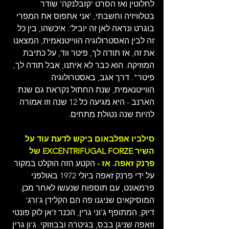
לחלוטין ואז הסרט 'קזבלנקה' שודר 
בטלוויזיה וחשבתי, 'אני אתפוס את המפרי 
בוגרט ונראה לאן זה יוביל'. איכשהו, בין כל 
זה לבין האסטרולוגיה הווייטנאמית, המצאנו 
את זה, אז תודה לך, פיטר ווד, על כתיבת 
המוזיקה. הוא כבר לא איתנו, אבל תודה לך, 
פיטר". דרך אגב, באסטרולוגיה 
הווייטנאמית, שנת החתול נקראת גם שנת 
הארנב - היא מגיעה כל 12 שנה וזו אמורה 
להיות שנה נטולת מתחים.
סילביו אפלבאום ביקש לדעת עוד על 
השיר EXCENTRIFUGAL FORZE של 
פרנק זאפה. אז -
 הקטע הזה הוקלט במקור 
על ידי פרנק זאפה ביולי 1972 באולפני 
פרמאונט, עם תוספות שנעשו לאחר מכן. 
המוסיקאים שניגנו פה הם הקלידן ג'ורג' 
דיוק, המתופף ג'וני גרין, הכנר ז'אן לוק פונטי 
וזאפה שניגן בבס, בגיטרה ובבוזוקי. ג'ון גרין 