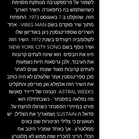
לשמור על פרספקטיבה מנותקת מסוימת 
כשהשתמש בה כתפאורה. השיר הארוך 
הזה, שהוקלט ב-7 באוגוסט 1973, התפתח 
מתוך שיר מוקדם בשם VIBES MAN - אחד 
השירים שספרינגסטין ניגן באודישן שלו 
לקולומביה רקורדס בשנת 1972. השיר הזה 
ושיר נוסף בשם NEW YORK CITY SONG 
היוו את הבסיס. הוא שינה לעתים קרובות 
את העיבוד, ולכן גרסאות חיות נשמעות 
לעתים קרובות מאוד שונות. שנים לאחר 
מכן ספרינגסטין אמר שלעולם לא היה כותב 
את השיר הזה אלמלא ואן מוריסון והתקליט 
ASTRAL WEEKS. הנגינה של דייויד סאנשז 
פה נפלאה בפסנתר - כשבתחילה הוא 
פורט במיתרי הפסנתר כשרגלו לוחצת על 
פדאל ה-SUSTAIN (שמאריך את הצליל). יש 
הטוענים כי צלילי הכינורות שם באים 
ממלוטרון - אך כאחד שמכיר היטב את 
הכלי, הריני להכריז שזה ממש לא מלוטרון. 