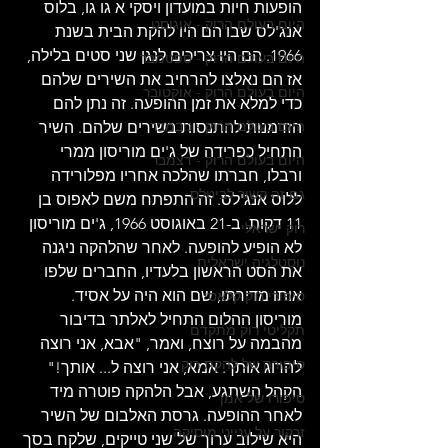
הופעות חיות במועדון ויסקי א גו גו, בלוס 
היום בעולם הרוק - אוגוסט
אנג'לס שבו הם היו להקת הבית בשנת 
1966. הם היו צריכים לנגן שני סטים בלילה, 
היום בעולם הרוק - ספטמבר
אז הם נאלצו להרחיב את השירים שלהם 
היום בעולם הרוק - אוקטובר
כדי למלא את זמן ההופעה. זה נתן להם 
היום בעולם הרוק - נובמבר
הזדמנות להתנסות בשירים שלהם. השיר 
התחיל כפרידה של ג'ים מוריסון ממרי 
היום בעולם הרוק - דצמבר
ורבלו, חברתו שהלכה אחריו מפלורידה 
גם זה קשור לביטלס
ללוס אנג'לס. זה התפתח משם לאפוס בן 
11 דקות. ב-21 באוגוסט 1966, ג'ים מוריסון 
רוק ישראלי
לא הופיע להופעה. לאחר שהלהקה ניגנה 
נוסטלגיה ישראלית
את הסט הראשון בלעדיו, החברים שלפו 
אותו מדירתו, שם הוא היה על אסיד. 
סיפורי רוק קלאסי
מוריסון ההלום התחיל לאלתר בדיבור 
תקליטי רוק מתקדם
מהבמה על רוצח, ואמר, "אבא, אני רוצה 
סיפורה של להקת רוק
להרוג אותך. אמא, אני רוצה ל... אותך!" 
הקהל השתגע, אבל הלהקה פוטרה מיד 
סיפורו של אמן
לאחר ההופעה. גרסת האלבום של השיר 
זרקור על ענייני מוסיקה
היא שילוב ערוך של שני טייקים, שלקח בסך 