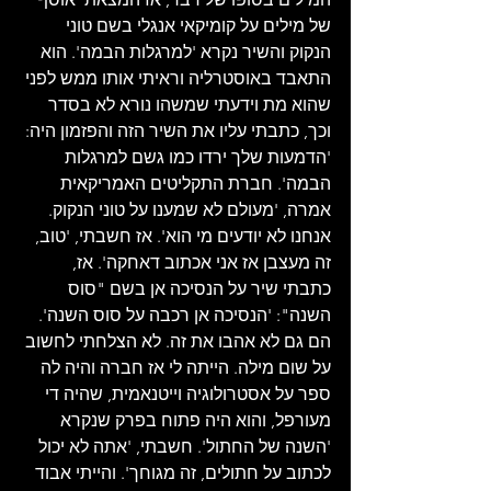
של מילים על קומיקאי אנגלי בשם טוני 
הנקוק והשיר נקרא 'למרגלות הבמה'. הוא 
התאבד באוסטרליה וראיתי אותו ממש לפני 
שהוא מת וידעתי שמשהו נורא לא בסדר 
וכך, כתבתי עליו את השיר הזה והפזמון היה: 
'הדמעות שלך ירדו כמו גשם למרגלות 
הבמה'. חברת התקליטים האמריקאית 
אמרה, 'מעולם לא שמענו על טוני הנקוק. 
אנחנו לא יודעים מי הוא'. אז חשבתי, 'טוב, 
זה מעצבן אז אני אכתוב דאחקה'. אז, 
כתבתי שיר על הנסיכה אן בשם "סוס 
השנה": 'הנסיכה אן רכבה על סוס השנה'. 
הם גם לא אהבו את זה. לא הצלחתי לחשוב 
על שום מילה. הייתה לי אז חברה והיה לה 
ספר על אסטרולוגיה וייטנאמית, שהיה די 
מעורפל, והוא היה פתוח בפרק שנקרא 
'השנה של החתול'. חשבתי, 'אתה לא יכול 
לכתוב על חתולים, זה מגוחך'. והייתי אבוד 