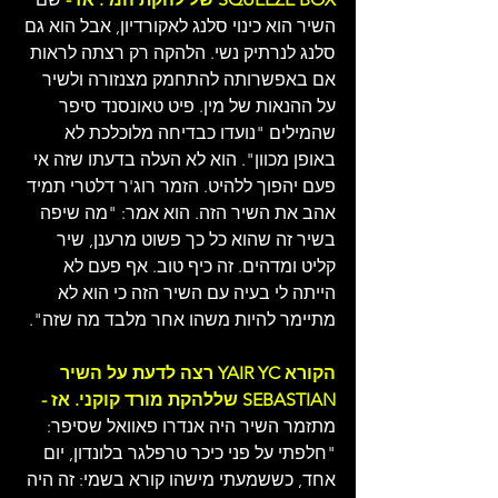
השיר הוא כינוי סלנג לאקורדיון, אבל הוא גם 
סלנג לנרתיק נשי. הלהקה רק רצתה לראות 
אם באפשרותה להתחמק מצנזורה ולשיר 
על ההנאות של מין. פיט טאונסנד סיפר 
שהמילים "נועדו כבדיחה מלוכלכת לא 
באופן מכוון". הוא לא העלה בדעתו שזה אי 
פעם יהפוך ללהיט. הזמר רוג'ר דלטרי תמיד 
אהב את השיר הזה. הוא אמר: "מה שיפה 
בשיר זה שהוא כל כך פשוט מרענן, שיר 
קליט ומדהים. זה כיף טוב. אף פעם לא 
הייתה לי בעיה עם השיר הזה כי הוא לא 
מתיימר להיות משהו אחר מלבד מה שזה".
הקורא YAIR YC רצה לדעת על השיר 
SEBASTIAN שללהקת מורד קוקני. אז -
מתזמר השיר היה אנדרו פאוואל שסיפר: 
"חלפתי על פני כיכר טרפלגר בלונדון, יום 
אחד, כששמעתי מישהו קורא בשמי: זה היה 