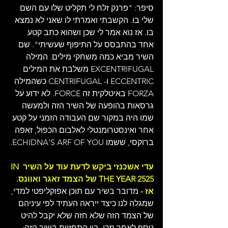
סיפר: "פרנק זלח לי תקליט שלו עם השם 
שלי בו. הקשבתי ואמרתי לו שאני לא נמצא 
בו. אז נוא אמר לי שכן ושהוא כתב קטע 
אחד בהתבסס על התיפוף שעשיתי". שם 
השיר מביא כמה משחקי מילים. המילה 
EXCENTRIFUGAL משלבת את המילים 
ECCENTRIC ו- CENTRIFUGAL כשהמילה 
FORZA באיטלקית זה FORCE. לא ידוע על 
גרסאות בהופעה של השיר הזה ולמעשה 
שמו היה במקור שם העבודה הזמני על קטע 
אחר ואינסטרומנטלי לאלבום הכפול, זאפה 
ברוקסי, ששמו ECHIDNA'S ARF OF YOU.
עדי אשכנזי ביקש לדעת עוד על השיר IN 
THE YEAR 2525 של הצמד זאגר ואוונס. 
אז -
 מדובר בשיר עם תוכן אפוקליפטי למדי, 
שמגלה לנו כיצד ייראה העתיד לפי עיניהם 
של הצמד הזה שלא חזה שלא יקבל להיט 
נוסף לאחר מכן. בין התחזיות בשיר הזה: 