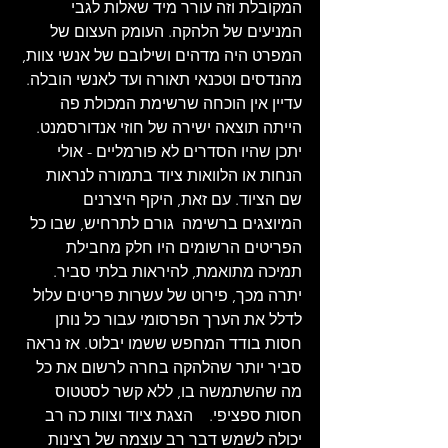
המקובלת וזה עורר מיד שאלות לגבי 
המניעים של הלהקה. העומק העצום של 
המפרט היה מדהים ושילובם של אנשי צוות, 
מהנדסים וטכנאי תאורה ועד לאנשי הובלה. 
עדיין אין הוכחה שרשימת המכולת פה 
הייתה תוצאה ישירה של חוזי אנדורסמנט. 
יתכן שהיו הסדרים לא פורמליים - אולי 
הנחות או הלוואות ציוד בתמורה לנראות 
שם הציוד. עם זאת, היקף היצרנים 
המיוצגים ברשימה  גורם לתרחיש, שבו כל 
הפריטים הרשומים היו חלק מחבילת 
תמיכה מתואמת, להיראות בלתי סביר. 
יתרה מכך, פירוט של עשרות פריטים עלול 
לדלל את הערך הפרסומי עבור כל נותן 
חסות בודד המחפש ששמו יבלוט. אז נראה 
סביר יותר שהלהקה בחרה לרשום את כל 
מה שהשתמשה בו, ללא קשר לסטטוס 
חסות ספציפי.    הצגת ציוד וצוות כה רב 
יכולה לשמש דבר רב עוצמה של רצינות 