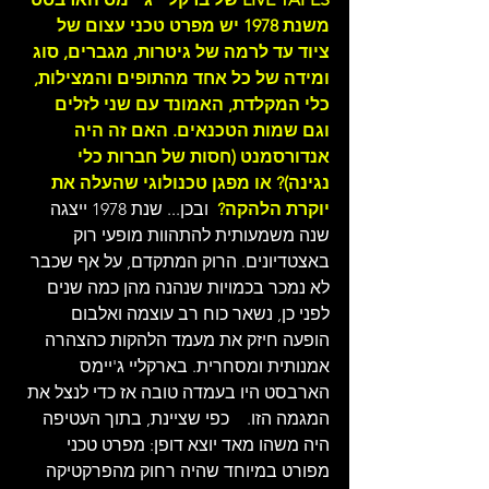
משנת 1978 יש מפרט טכני עצום של 
ציוד עד לרמה של גיטרות, מגברים, סוג 
ומידה של כל אחד מהתופים והמצילות, 
כלי המקלדת, האמונד עם שני לזלים 
וגם שמות הטכנאים. האם זה היה 
אנדורסמנט (חסות של חברות כלי 
נגינה)? או מפגן טכנולוגי שהעלה את 
יוקרת הלהקה?  
ובכן... שנת 1978 ייצגה 
שנה משמעותית להתהוות מופעי רוק 
באצטדיונים. הרוק המתקדם, על אף שכבר 
לא נמכר בכמויות שנהנה מהן כמה שנים 
לפני כן, נשאר כוח רב עוצמה ואלבום 
הופעה חיזק את מעמד הלהקות כהצהרה 
אמנותית ומסחרית. בארקליי ג'יימס 
הארבסט היו בעמדה טובה אז כדי לנצל את 
המגמה הזו.    כפי שציינת, בתוך העטיפה 
היה משהו מאד יוצא דופן: מפרט טכני 
מפורט במיוחד שהיה רחוק מהפרקטיקה 