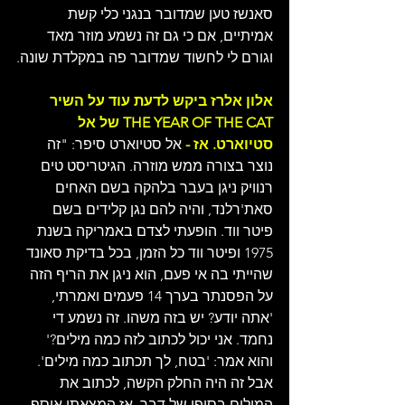
סאנשז טען שמדובר בנגני כלי קשת 
אמיתיים, אם כי גם זה נשמע מוזר מאד 
וגורם לי לחשוד שמדובר פה במקלדת שונה.
אלון אלרז ביקש לדעת עוד על השיר 
THE YEAR OF THE CAT של אל 
סטיוארט. אז - 
אל סטיוארט סיפר: "זה 
נוצר בצורה ממש מוזרה. הגיטריסט טים 
רנוויק ניגן בעבר בלהקה בשם האחים 
סאת'רלנד, והיה להם נגן קלידים בשם 
פיטר ווד. הופעתי לצדם באמריקה בשנת 
1975 ופיטר ווד כל הזמן, בכל בדיקת סאונד 
שהייתי בה אי פעם, הוא ניגן את הריף הזה 
על הפסנתר בערך 14 פעמים ואמרתי, 
'אתה יודע? יש בזה משהו. זה נשמע די 
נחמד. אני יכול לכתוב לזה כמה מילים?' 
והוא אמר: 'בטח, לך תכתוב כמה מילים'. 
אבל זה היה החלק הקשה, לכתוב את 
המילים בסופו של דבר, אז המצאתי אוסף 