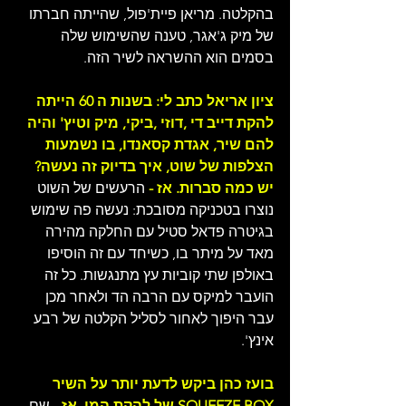
בהקלטה. מריאן פיית'פול, שהייתה חברתו 
של מיק ג'אגר, טענה שהשימוש שלה 
בסמים הוא ההשראה לשיר הזה.
ציון אריאל כתב לי: בשנות ה 60 הייתה 
להקת דייב די ,דוזי ,ביקי, מיק וטיץ' והיה 
להם שיר, אגדת קסאנדו, בו נשמעות 
הצלפות של שוט, איך בדיוק זה נעשה? 
יש כמה סברות. אז -
 הרעשים של השוט 
נוצרו בטכניקה מסובכת: נעשה פה שימוש 
בגיטרה פדאל סטיל עם החלקה מהירה 
מאד על מיתר בו, כשיחד עם זה הוסיפו 
באולפן שתי קוביות עץ מתנגשות. כל זה 
הועבר למיקס עם הרבה הד ולאחר מכן 
עבר היפוך לאחור לסליל הקלטה של רבע 
אינץ'.
בועז כהן ביקש לדעת יותר על השיר 
SQUEEZE BOX של להקת המי. אז - 
שם 