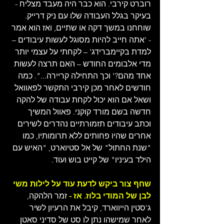
רוברט קירבי. הוא כבר היה מעבד מצליח - 
בעיקר בגלל העבודה שלו עם ניק דרייק. 
שוחחנו במשך דקה או שתיים, ואז הוא אמר 
- 'אתה חייב להיות מסוגל לעשות עיבודים – 
למדת בקיימברידג' – לקחתי על עצמי יותר 
מדי אלבומים החודש – האם תרצה לעשות 
אחד מהם?' וכך התחילה קריירה...". כמה 
חודשים לאחר מכן קירבי התקשר לפאוואל 
ושאל אם הוא יכול לקחת עבודה של להקה 
חדשה בשם מורד קוקני. פאוול המשיך 
וכתב עיבודים תזמורתיים נהדרים לשירים 
אחרים שהיו פחותים ללא תרומותיו, כמו 
"שנת החתול" של אל סטיוארט, "האיש עם 
הילד בעיניו" של קייט בוש ועוד.
שחף צור ביקש לדעת עוד על לילות משי 
לבן של המודי בלוז. אז - 
זמר הלהקה, 
ג'סטין הייווארד, קיבל את הרעיון לשיר 
לאחר שמישהו נתן לו סט של סדיני סאטן 