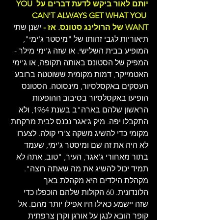
יותם לאור ביקש לדעת דברים על YOU 
CAN'T ALWAYS GET WHAT YOU 
WANT של הרולינג סטונס. אז -
 ישנן שתי 
תיאוריות לגבי זהותו של "מיסטר ג'ימי", 
המופיע בבית השלישי. או שזה ג'ימי מילר - 
המפיק של הסטונס באותה תקופה, או ג'ימי 
האטמייקר, דמות מקומית ששוטטה ברובע 
העסקים באקסלסיור, מינסוטה. הסטונס 
הופיעו באקסלסיור בסיבוב ההופעות 
הראשון שלהם בארה"ב בשנת 1964, ולא 
התקבלו יפה. מיק ג'אגר נכנס לבית מרקחת 
מקומי כדי להשיג משקה צ'רי קולה. לצערו 
לא היה את זה שם ומיסטר ג'ימי, שעמד 
בתור מאחורי ג'אגר, העיר, "טוב, אתה לא 
תמיד יכול להשיג את מה שאתה רוצה". 
מקהלת הילדים היא מקהלת באך 
הלונדונית. 60 הקולות שלהם הוכפלו כדי 
שזה יישמע כאילו היו אפילו יותר מהם. אל 
קופר הובא לנגן על אורגן וקרן צרפתית 