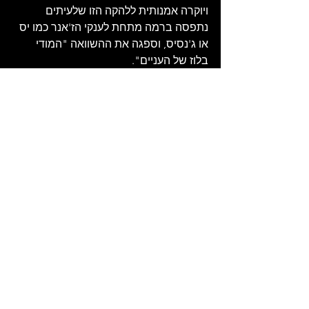
ויוקרה אמנותית ללהקה הזו שלעיתים 
נתפסה ברמה מתחת לענקי הז'אנר כמו יס 
או ג'נסיס, וספגה את ההשוואה "המודי 
בלוז של העניים".
דורון גרינברג רצה לדעת יותר על הרכבת 
האחרונה ללונדון של אי.אל.או... אז - 
ג'ף 
לין סיפר: "זה מזכיר לי את השעות הרבות 
שבילינו ברכבות הלוך ושוב מברמינגהם 
ללונדון כדי לעשות תקליטים. הייתה תקופה 
מסוימת שבה נראה היה שבילינו שנים 
ברכבות שנסעו הלוך ושוב מברמינגהם 
לאולפני הטלוויזיה והרדיו השונים בלונדון. 
אתם יכוים לשמוע את הסינטיסייזר החדיש 
אז, CS-80, בסולו". הבסיסט, קלי גרוקאט, 
סיפר: "הבס בשיר היה די מורכב, אז לשיר 
ולנגן אותו בו זמנית היה די מגניב".
חן סופר ביקש לדעת יתר על השיר 