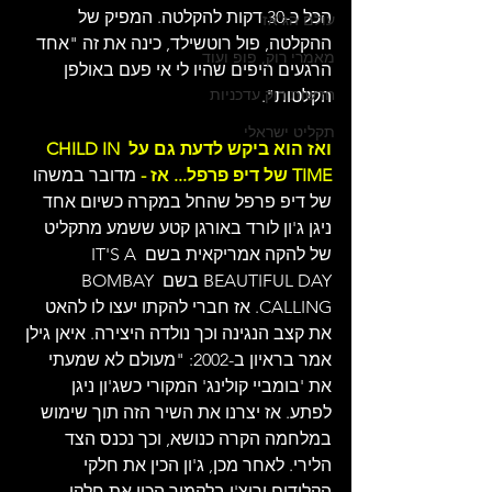
הכל כ-30 דקות להקלטה. המפיק של 
עולם הג'אז
ההקלטה, פול רוטשילד, כינה את זה "אחד 
מאמרי רוק, פופ ועוד
הרגעים היפים שהיו לי אי פעם באולפן 
חדשות רוק עדכניות
הקלטות".
תקליט ישראלי
ואז הוא ביקש לדעת גם על CHILD IN 
TIME של דיפ פרפל... אז -
 מדובר במשהו 
של דיפ פרפל שהחל במקרה כשיום אחד 
ניגן ג'ון לורד באורגן קטע ששמע מתקליט 
של להקה אמריקאית בשם IT'S A 
BEAUTIFUL DAY בשם BOMBAY 
CALLING. אז חברי להקתו יעצו לו להאט 
את קצב הנגינה וכך נולדה היצירה. איאן גילן 
אמר בראיון ב-2002: "מעולם לא שמעתי 
את 'בומביי קולינג' המקורי כשג'ון ניגן 
לפתע. אז יצרנו את השיר הזה תוך שימוש 
במלחמה הקרה כנושא, וכך נכנס הצד 
הלירי. לאחר מכן, ג'ון הכין את חלקי 
הקלידים וריצ'י בלקמור הכין את חלקי 