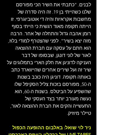
לבנים. "כתבתי את השיר הכי מפורסם 
שלנו כשהייתי בן 19. זה היה סדרה של 
מחשבות אקראיות והיה די אוטוביוגרפי. זו 
הייתה תקופה מאוד רגשית כי הייתי בסוף 
רומן אהבה גדול והתחלה של אחר. הרבה 
מזה יצא בשיר". לפני שהצטרף למודי בלוז, 
הוא חתם על עסקה עם חברת ההוצאה 
לאור של לוני דונגן, שבסופו של דבר 
העניקה לדוניגן את חלק הארי בתמלוגים על 
שיר זה ועל שירים אחרים שהייווארד כתב 
באותה תקופה. דוניגן היה כוכב בשנות 
ה-50, מפורסם בזכות צליל הסקיפל שלו 
שהשפיע על הביטלס. בשנות ה-60, הוא 
נעשה מעורב יותר בצד העסקי של 
התעשייה והקים את חברת ההוצאה לאור, 
טיילר מיוזיק.
ניר לוי שואל: באלבום ההופעה הכפול 
LIVE TAPES של ברקליי ג'יימס הארבסט 