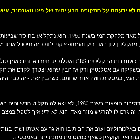
לא ידעתם על התקופה הבעייתית של פיט טאונסנד, איש 
- טאונסנד היה מתוסכל מאד מלהקת המי בשנת 1980. הוא נתקל אז
מהקלידן ג'ון באנדריק והמתופף קני ג'ונס. זה תיסכל אותו מ
- הוא חש מוחמא ביותר כשחברות התקליטים CBS ואטלנטיק חיזרו אחר
 בשקיקה עם אטלנטיק ורק אז הבין שהוא יצטרך לקדם את תקל
המי, במסגרת חוזה אחר שחתם. כשהבין זאת - זה כבר היה 
- כשלהקת המי הייתה בסיבוב הופעות בשנת 1980, לא יצא לה תקליט
 זה גרם לו להרגיש מוזר מאד. הוא לא ידע איך לטפל במצב כ
1 הוא נלחם באלכוהוליזם ועזב את הבית בו הוא גר עם אשתו ושתי בנותי
הרואין וקוקאין כשאף כמעט מת ממנת יתר באמבטיה.