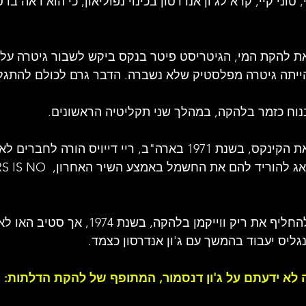
טוני קיי, קרא לג'ון אנדרסון בכינוי נפוליאון, כי הוא ראה בו
ת להקת המי, הגיטריסט פיטר בנקס ביקש לשבור גיטרה על 
הייתה גיטרה מפלסטיק שלא נשברה. הדבר גרם לכולם להתגל
 בנוח כזמר בלהקה, במהלך שני תקליטיה הראשונים.
- כשלהקת יס חיממה את הקינקס, בשנת 1971 בארה"ב, ריי דייויס הור
חברי יס חרגו ודייויס דאג להוריד להם את החשמל בא
- ואנגליס היה מועמד להחליף את ריק ווייקמן בלהקה, בשנ
נגליס יעבוד בהמשך עם ג'ון אנדרסון כצמד.
לא ידעתם על ג'ון דנסמור, המתופף של להקת הדלתות: