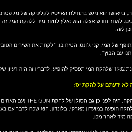
 בייאושו הוא ניגש בתחילת האייטיז לקליניקה של מג פטרסון
. לאחר חודש אצלה הוא נאלץ לחזור מיד ללהקת המי. זה ה
כן לזה.
ופף של המי, קני ג'ונס, הטיח בו, "לקחת את השירים הטובי
נו עם הבוץ".
נהלי הלהקה.
לא ידעתם על להקת יס:
- ג'ון אנדרסון, זמר הלהקה, היה לפני כן גם ה
להקה הופעה במועדון מארקי, בלונדון, הוא שכח לדבר עם בעל
ה מיד לאחר מכן.