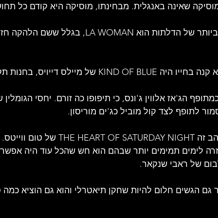
וסיקה שאינה באנגלית. מבחינתו, מוסיקה היא קודם כל תחו
- התקליט האהוב עליו ביותר של הדלתות הוא LA WOMAN, בג
מיילס דייויס, בחנות תקליטים בהוליווד.
מתופף הג'אז אלווין ג'ונס, כי תיפופו כה זורם. יחסי הגומלין של
מור לתופף לצד קול מוביל כג'ים מוריסון.
- תקליט שהוא מאד אוהב זה OF SATURDAY NIGHT
זרה לימים תמימים יותר שבהם הוא חש שהכל עוד היה אפשרי. 
ום של ראבי שנקאר.
 גם הגשים חלום להיות שחקן תיאטרלי והוא גם הוציא כמה 