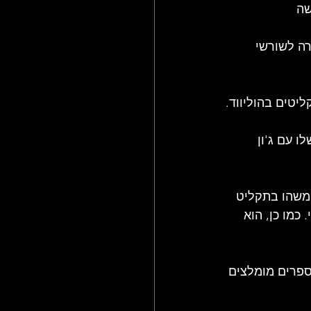
שה
לל ששם הלהקה חזרה לשורשי 
ו עם ג'ון 
THE HEART  של טום ווייטס. משהו בתקליט 
כמו כן, הוא 
ספרים מומלצים 