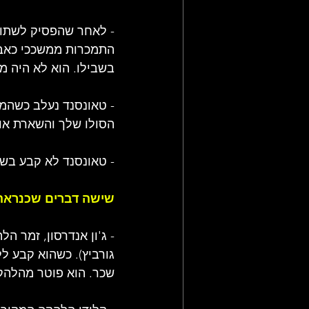
- לאחר שהפסיק לשתות,
התמכרות ממשככי כאבים
בשבילו. הוא לא היה מו
- טאונסנד נעלב כשהמת
הסולו שלך והשארת אות
- טאונסנד לא קבע בשנת 1982 שלהקת המי תפסיק להופיע. לדבריו זה היה רעיון של מ
שישה דברים שכנראה 
גורביץ). כשהוא קבע ל
שכר. הוא פוטר מהלהק