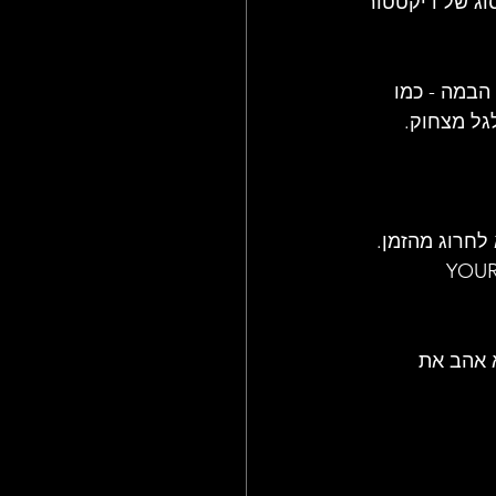
 סוג של דיקטטור 
הבמה - כמו 
גל מצחוק.
ה לחברים לא לחרוג מהזמן. 
מצע השיר האחרון, YOURS IS NO 
ת 1974, אך סטיב האו לא אהב את 