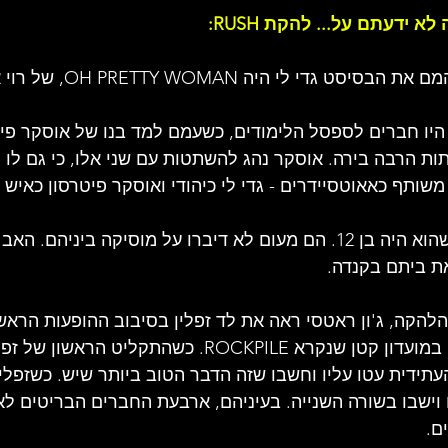
ידעתם על... להקת RUSH:
די לי היה OH PRETTY WOMAN, של רוי אורביסון.
י היו חברים לספסל הלימודים, כשעמם למד בנו של אוסקר פיט
ת הרבה בירה. אוסקר נהג להשתטות עם שני אלו, כי גם לו ה
שותף כאאוטסיידרים - גדי לי כיהודי ואוסקר פיטרסון כאיש 
- אביו של גדי לי מת כשהוא היה בן 12. הם מעום לא דיברו על מוסיקה בינ
ת ביתם בקנדה.
להקה, ג'ון ראטסי ראה את לד זפלין בסיבוב ההופעות הרא
הגיעו לטורונטו והופיעו במועדון קטן שנקרא ROCKPILE. כשהתקלי
ידית עטו עליו וחשבו שזה הדבר הטוב ביותר שיש. כשזפלין 
וישבו בשורה השנייה. בעיניהם, ארבעת החברים הבריטים לא 
ם.