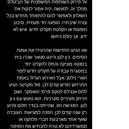
על פירוק השותפות המשפטית של הביטלס. 
מהלך זה, למעשה, היה אמור לנקות את 
השולחן ולאפשר להם להתאחד מחדש בכל 
צורה שיבחרו: הופעה חד פעמית, סיבוב 
הופעות או הקלטת תקליט חדש. איש לא 
ידע, אך כולם ניחשו.
ואז הגיעו החדשות שהרעידו את אמות 
הסיפים: ג'ון לנון ורינגו סטאר שכרו בית 
בסנטה מוניקה והחלו להקליט יחד, 
במסגרת עבודה על תקליט חדש לזמר 
הארי נילסן. אבל האירוע הגדול באמת 
התרחש חודש קודם לכן. פול מקרטני הגיע 
ללוס אנג'לס לטקס פרסי האוסקר, ושם, 
הרחק מעיניים סקרניות, הוא נפגש עם ג'ון 
לנון. הפגישה הזו, שהייתה בגדר חלום פרוע 
רק שנה קודם לכן, הפכה למציאות. העובדה 
שאף אחד מארבעת חברי הלהקה או 
ממשרדיהם לא טרח להכחיש את הסיפור, 