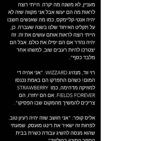
מעניין, לא משנה מה יקרה. הייתי רוצה 
לראות מה הם יעשו אבל אני מקווה שזה לא 
יהיה אנטי-קליימקס, כמו מה שאנשים חשבו 
על תקליט האיחוד שלנו בשנה שעברה. כן, 
הייתי רוצה לראות אותם עושים את זה. זה 
יהיה נהדר אם הם יפילו את כולם. אבל הם 
יצטרכו להיות רעבים שוב, למשהו אחר 
מלבד כסף".
רוי ווד, מנהיג WIZZARD: "אני אהיה די 
המום! כשהם התפרקו הם באמת נכנסו 
למוזיקה מדהימה, כמו STRAWBERRY 
FIELDS FOREVER. אם הם יחזרו, הם 
צריכים להמשיך מהמקום שבו הפסיקו".
אליס קופר: "אני חושב שזה יהיה רעיון טוב. 
לפחות זה ישאיר את רינגו מועסק. שמעתי 
שהוא מנסה להשיג עבודה כשרת בבית 
הספר התיכון בהוליווד".