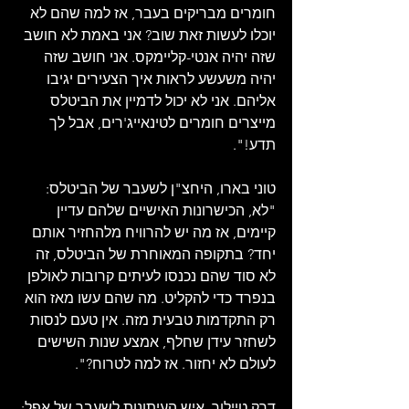
חומרים מבריקים בעבר, אז למה שהם לא 
יוכלו לעשות זאת שוב? אני באמת לא חושב 
שזה יהיה אנטי-קליימקס. אני חושב שזה 
יהיה משעשע לראות איך הצעירים יגיבו 
אליהם. אני לא יכול לדמיין את הביטלס 
מייצרים חומרים לטינאייג'רים, אבל לך 
תדע!".
טוני בארו, היחצ"ן לשעבר של הביטלס: 
"לא, הכישרונות האישיים שלהם עדיין 
קיימים, אז מה יש להרוויח מלהחזיר אותם 
יחד? בתקופה המאוחרת של הביטלס, זה 
לא סוד שהם נכנסו לעיתים קרובות לאולפן 
בנפרד כדי להקליט. מה שהם עשו מאז הוא 
רק התקדמות טבעית מזה. אין טעם לנסות 
לשחזר עידן שחלף, אמצע שנות השישים 
לעולם לא יחזור. אז למה לטרוח?".
דרק טיילור, איש העיתונות לשעבר של אפל: 