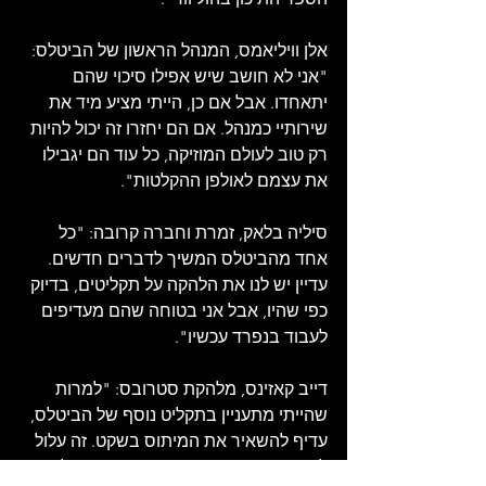
אלן וויליאמס, המנהל הראשון של הביטלס: 
"אני לא חושב שיש אפילו סיכוי שהם 
יתאחדו. אבל אם כן, הייתי מציע מיד את 
שירותיי כמנהל. אם הם יחזרו זה יכול להיות 
רק טוב לעולם המוזיקה, כל עוד הם יגבילו 
את עצמם לאולפן ההקלטות".
סיליה בלאק, זמרת וחברה קרובה: "כל 
אחד מהביטלס המשיך לדברים חדשים. 
עדיין יש לנו את הלהקה על תקליטים, בדיוק 
כפי שהיו, אבל אני בטוחה שהם מעדיפים 
לעבוד בנפרד עכשיו".
דייב קאזינס, מלהקת סטרובס: "למרות 
שהייתי מתעניין בתקליט נוסף של הביטלס, 
עדיף להשאיר את המיתוס בשקט. זה עלול 
להיות כמו כשהבירדס התאחדו, התקליט 