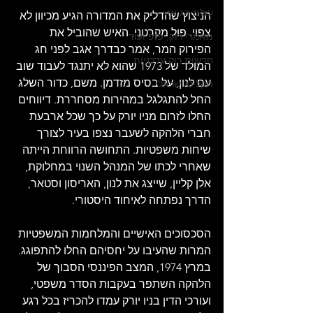
עולם הג'אז
הניצוץ שהדליק את המדורה הגיע מכיוון לא 
צפוי. פול מקרטני, האיש שהוביל את 
מאמרי רוק, פופ ועוד
הפירוק המר, אמר כבדרך אגב לפני חג 
חדשות רוק עדכניות
המולד של 1973 שהוא לא יתנגד לעבוד שוב 
עם לנון, על בסיס מזדמן. משם, כדור השלג 
תקליט ישראלי
החל להתגלגל במהירות מסחררת. דיווחים 
החלו לזרום מניו יורק על כך שכל ארבעת 
חברי הלהקה לשעבר נצפו בעיר לצורך 
שיחות משפטיות. התחושה הרווחת הייתה 
שאחרי לכתו של המנהל השנוי במחלוקת, 
אלן קליין, שייצג את לנון, האריסון וסטאר, 
הדרך נפתחה לאיחוד היסטורי.
הסכסוכים האישיים והמלחמות המשפטיות 
המרות שהעיבו על יחסיהם החלו להתפוגג. 
במרץ 1974, המצב הפיננסי הסבוך של 
הלהקה השתפר בעקבות הסדר משפטי, 
ועורכי הדין בניו יורק עמדו להכריז בכל רגע 