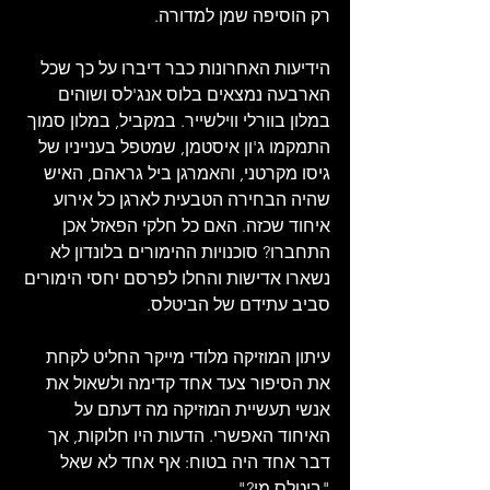
רק הוסיפה שמן למדורה.
הידיעות האחרונות כבר דיברו על כך שכל 
הארבעה נמצאים בלוס אנג'לס ושוהים 
במלון בוורלי ווילשייר. במקביל, במלון סמוך 
התמקמו ג'ון איסטמן, שמטפל בענייניו של 
גיסו מקרטני, והאמרגן ביל גראהם, האיש 
שהיה הבחירה הטבעית לארגן כל אירוע 
איחוד שכזה. האם כל חלקי הפאזל אכן 
התחברו? סוכנויות ההימורים בלונדון לא 
נשארו אדישות והחלו לפרסם יחסי הימורים 
סביב עתידם של הביטלס. 
עיתון המוזיקה מלודי מייקר החליט לקחת 
את הסיפור צעד אחד קדימה ולשאול את 
אנשי תעשיית המוזיקה מה דעתם על 
האיחוד האפשרי. הדעות היו חלוקות, אך 
דבר אחד היה בטוח: אף אחד לא שאל 
"ביטלס מי?".