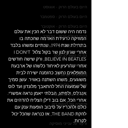
היום בעולם הרוק - אוגוסט
היום בעולם הרוק - ספטמבר
היום בעולם הרוק - אוקטובר
נדמה היה ששום דבר לא הכין את עולם 
היום בעולם הרוק - נובמבר
המוזיקה לרעידת האדמה שהכתה בו 
בתחילת שנת 1974. שנתיים ומשהו בלבד 
היום בעולם הרוק - דצמבר
אחרי שג'ון לנון שר בקול צלול I DON'T 
גם זה קשור לביטלס
BELIEVE IN BEATLES, ורק שישה חודשים 
רוק ישראלי
אחרי שהרעיון לאיחוד כלשהו של ארבעת 
המופלאים נחשב כהזמנה ישירה לבית 
נוסטלגיה ישראלית
משוגעים, משהו השתנה באוויר. עשן סמיך 
סיפורי רוק קלאסי
של שמועות החל להתאבך מלונדון ועד לוס 
אנג'לס, ולפתע, הבלתי ייאמן נראה אפשרי. 
תקליטי רוק מתקדם
אחרי הכל, אם בוב דילן הצליח להדהים את 
סיפורה של להקת רוק
כולם ולהכריז על סיבוב הופעות ענק עם 
סיפורו של אמן
להקת THE BAND, אז כנראה שהכל יכול 
לקרות.
זרקור על ענייני מוסיקה