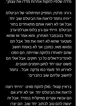
מידה שלפיו להקות אחרות מדדו את עצמן".
ג'ורג' מרטין, המפיק המיתולוגי של הביטלס: 
"יהיה נחמד לראות את הביטלס שוב יחד, 
אבל אני לא רואה אותם מתאחדים בתור 
הביטלס. הייתי עם ג'ון בלוס אנג'לס ערב 
אחד בנובמבר האחרון, והוא אמר אז שהוא 
מצטער שהוא לא רואה את פול. אבל הם 
נפגשו מאז, כמובן. אני לא באמת חושב 
שהם יתאחדו כלהקה שהייתה, הם הפכו 
לאינדיבידואלים כל כך חזקים. אבל אולי הם 
פשוט ינגנו יחד למען הזמנים הטובים, 
לאירוע חד פעמי כמו צדקה. אבל... נחמד 
לחשוב עליהם שוב כחברים".
בראיין קונולי, סולן להקת סוויט: "הייתי רוצה 
לראות את הביטלס יחד. אני לא יודע אם 
הם עכשיו עקרים מוזיקלית בנפרד, אבל זה 
יעשה להם טוב לכתוב יחד שוב. הם יצרו 