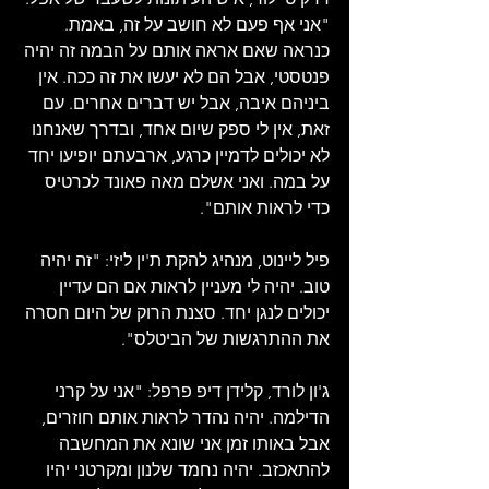
"אני אף פעם לא חושב על זה, באמת. 
כנראה שאם אראה אותם על הבמה זה יהיה 
פנטסטי, אבל הם לא יעשו את זה ככה. אין 
ביניהם איבה, אבל יש דברים אחרים. עם 
זאת, אין לי ספק שיום אחד, ובדרך שאנחנו 
לא יכולים לדמיין כרגע, ארבעתם יופיעו יחד 
על במה. ואני אשלם מאה פאונד לכרטיס 
כדי לראות אותם".
פיל ליינוט, מנהיג להקת ת'ין ליזי: "זה יהיה 
טוב. יהיה לי מעניין לראות אם הם עדיין 
יכולים לנגן יחד. סצנת הרוק של היום חסרה 
את ההתרגשות של הביטלס".
ג'ון לורד, קלידן דיפ פרפל: "אני על קרני 
הדילמה. יהיה נהדר לראות אותם חוזרים, 
אבל באותו זמן אני שונא את המחשבה 
להתאכזב. יהיה נחמד שלנון ומקרטני יהיו 