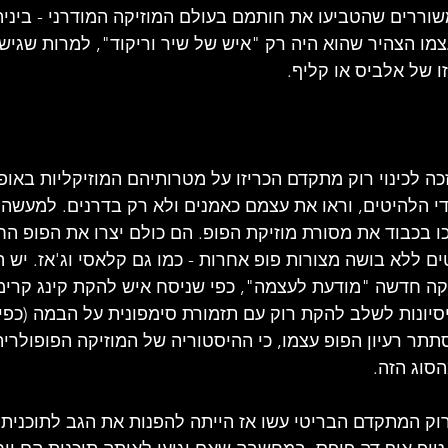
וררים שהטביעו את חותמם בעולם המוזיקה המודרני - ביניה
צמו הצהיר שהוא היה רק ​​"איש של שיר וריקוד", למרות שגישתו
ו של אלביס או קליף. 
ה לכינוי רוק מתקדם הכריזו על מטרותיהם המוזיקליות באופן 
די הלהיטים, וראו את עצמם כאמנים ולא רק בדרנים. למעשה,
ו בכבוד את מסורת מוזיקת ה​​פופ. הם כולם יצרו את הפופ 
 ללא בושה מצורות פופ אחרות - כמו גם קלאסי וג'אז. יש הס
קה חדשה "מודעת לעצמה", כפי שניסח איש להקת קינג קרימזו
סיונות לשלב להקת רוק עם תזמורת סימפונית על הבמה (כפי 
תתר רעיון הפופ עצמו, כי ההיסטוריה של המוזיקה הפופולרי
הסוג הזה.
ק המתקדם הבריטי עשו אז הייתה להפנות את הגב לתוכנית 