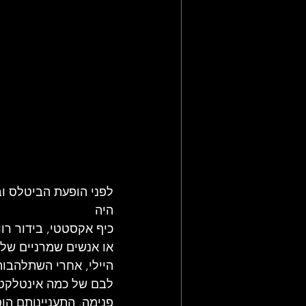
תקליטי רוק מתקדם
סיפורה ש
מאמרי רוק, פופ ועוד
חדשות רו
לפני הופעת הביטלס ובו
היה
כיף אקסטטי, בידור רוו
או אנשים שמרניים של 
היילי, אחרי השתלהבות
לבם של כמה אינטלקטוא
פנימה. התעניינותם הו