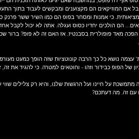
, טופ אוף דה פופס, במחשבה שאם יגיעו לאותה תוכנית הם יי
ל אם המוזיקאים הם מקצוענים ומבקשים לעבוד בתוך התעשי
ציאותית. כי אמנות ומסחר בפופ הם כמו השיר ששר פרנק סי
ואים... הם הולכים יחדיו כסוס ועגלה. אתה לא יכול לקבל אחד 
פכה מאד פופולרית בסבנטיז. אז האם זה לא פופ? ברור שכן
 
 עצמה נושא כל כך הרבה קונוטציות שזה הופך כמעט מעורפל 
 של הפופ כבידור וזהו - וחוטאים למטרה. כי להגיד את זה, ז
 מתמשכת על חיינו ועל הרגשות שלנו, והיא רק צלילים שווי 
 עם זה. מה דעתכם?