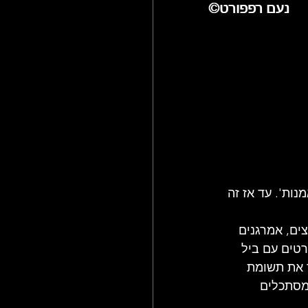
©נעם רפפורט
©נעם רפפורט
ולם הג'אז
ות'. עד אז זה 
צים, אמרגנים 
טים עם ביל 
 את תשומת 
מסתכלים 