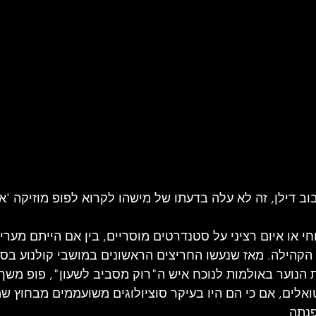
ל להקת רוק
סיפורו של אמן
זרקור על ענייני מוסיקה
ע
ק עדכניות
תקליט ישראלי
ב דילן, זה לא עלה בדעתו של מישהו לקרוא לפופ מוזיקה 'אמנ
חי או איום רציני על סטנדרטים מוסריים, בין אם הייתם מערי
הקהילה. מאז שנעשו החריצים הראשונים במושבי קולנוע בסר
 הנוער באולמות לנוכח איש ה"רוק מסביב לשעון", פופ משך
לים, אם כי הם היו בעיקר סוציולוגים משועממים מבחוץ ש
פנתה