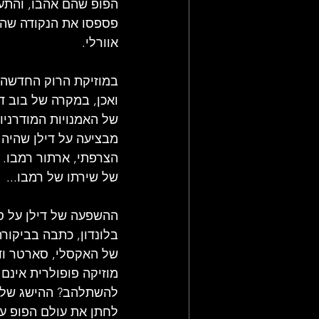
הפופ שהם אהבו, והתע
פספסו את הנקודה שהל
אוורלי.
במוזיקת ​​הרוק החדשה 
ואכן, במקרה של בוב ד
של האמנויות המודרניות
מבציעה על דילן שהיה 
הצרפתי, ארתור רמבו. ד
של שירתו של רמבו...
ההשפעה של דילן על סצ
של האקסלי, סארטר וד"ר
מוזיקה פופולרית אינם
להשתלהב? ההישג של ד
לחתן את עולם הפופ עם