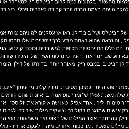
למות מהשאר. בלהוכיח כמה קרוב הביטלס היו למאהלר או ש
הקה הייתה באמת הרבה יותר קרובה לאלביס פרלי, ריצ'רד 
של הביטלס ושל בוב דילן, ראו אז עסקנים למיניהם צורת אמנ
ילן, זה נראה שהוא באמת מודע לכך שהשירים שלו תפסו מקו
. הם כללו התייחסויות תכופות למשוררים וכוכבי קולנוע. אנ
באירוע שבו זמר אחר העיר כי מילות השיר שלו הזכירו שורות
ילן הביט בו במבט ריק. מאוחר יותר, בדירתו של דילן, הזמר
נת הפופ הייתה כמובן מסיבית. מורין קליב מהעיתון "איבנינ
בלונדון, כתבה בביקורת שלה משנת 1966 ש"זמרי פופ אמרו בראיונות ש
 טימותי לירי. אחד אפילו טען שהוא קורא את יוליסס". אז ר
 רק אנשים שמנגנים בקול רם וצועקים מילות שיר כדי לגרום 
ילן בהרחבת אוצר המילים של הפופ היה משמעותי. הוא הר
 מילים פואטיות מורכבות. אחרים מיהרו לעקוב אחריו - כולל