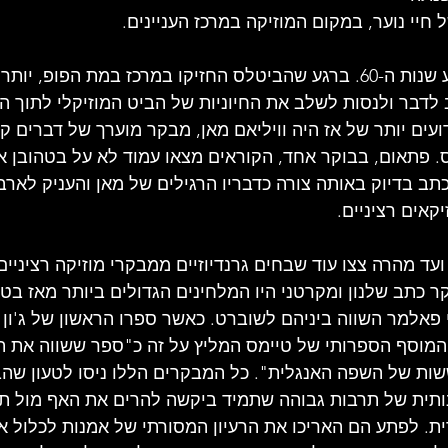
חיי נוער, במקום המוזיקה במרכז העניינים. 
אבל זה השתנה באמצע שנות ה-60. ברגע שהביטלס החזיקו במרכז במת הפופ
 לדבר ולנסות לשלב את החיוניות של הביט המוזיקלי לתוך 
ים יותר של אז היה וויליאם מאן, מבקר מוערך של דברים קל
ס. פתאום, בבוקר אחד, הקוראים מצאו עמוד לא על בטהובן א
תב בדיוק באותה צורה כדבריו הרגילים של מאן והעניק לאר
קאים רציניים.
 היה בדצמבר 1963, ועד מהרה צצו עוד שבחים גרנדיוזיים ממבקרי מוזיקה רציניי
 כתב שלנון ומקרטני היו המלחינים הגדולים ביותר מאז בטהו
, הופיע, המוסף הספרותי של טיימס המליץ ​​על זה כ"ספר ששווה א
ות של השפה האנגלית". כל המבקרים הללו ניסו לטעון שה
ית של תרבות גבוהה שתמיד ביקשה להרים את האף מול תרב
ית. לפתע הם האריכו את הרעיון המסורתי של אמנות לכלול 