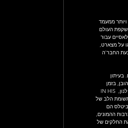
, יותר ויותר ממעמד 
השקפת העולם 
אסיים עבור 
ו על מצארט, 
בעת החבר'ה 
ם. בעיתון 
בן, בזמן 
שבעיתון אובזרבר, טוני פאלמר השווה ביניהם לשוברט. כאשר ספרו הראשון של ג'ון לנון, IN HIS 
ת תשומת הלב של 
ביטלס הם 
ות ההמונים, 
את החלקים של 