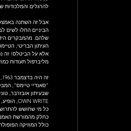
להרגלים והמלכודות של 
הביניים החלו לשים לב
שלהם. מהמבקרים הידוע
העיתון הבריטי, הטיימ
אלא על הביטלס! זה נכ
מליברפול תעודות כמוזי
זה
"סאנדיי טיימס", המבקר
OWN WRITE
כל מי שחושש להתרושש
כחלק מהמורשת האמנות
כולל המוזיקה הפופולר