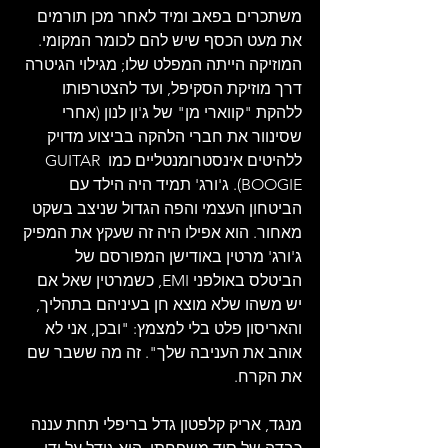
משתכרים בפאב ומיד לאחר מכן תורמים 
את מעט הכסף שיש להם לכומר המקומי. 
המוזיקה הייתה המפלט שלו; מגילוי הגיטרה 
דרך מוזיקת הסקיפל, ועד להצטרפותו 
ללהקת "קווארי מן" של ג'ון לנון (אחרי 
שסינוור את חברי הלהקה בביצוע מדויק 
ללהיטים אינסטרומנטליים כמו GUITAR 
BOOGIE). ג'ורג' תמיד היה הילד עם 
הביטחון העצמי והפה הגדול שניצב בשקט 
מאחור. הוא אפילו היה זה שעקץ את המפיק 
ג'ורג' מרטין באודישן המפורסם של 
הביטלס באולפני EMI, כשמרטין שאל אם 
יש משהו שלא מוצא חן בעיניהם בתהליך, 
והאריסון פלט בלי למצמץ: "ובכן, אני לא 
אוהב את העניבה שלך". זה מה ששבר שם 
את הקרח.
מנגד, אריק קלפטון גדל בריפלי תחת עננה 