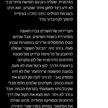
הגרמנית, שעליה ניגן עם חמישה מיתרים כי 
לא ידע כיצד לתקן מיתר שנקרע), הוא חרט 
בעט את המילים LORD ERIC בציפייה 
להפוך לטרובדור נודד.
הקריירות של השניים צברו תאוצה 
מסחררת בשנות השישים, אבל שניהם 
סבלו מתסכולים אדירים במסגרות שבהן 
פעלו. ג'ורג' היה "הביטל השקט" שנאלץ 
להיאבק על כל פיסת קרדיט מול מכונת 
הלהיטים הדורסנית של לנון ומקרטני. 
בראשית הדרך, לנון ביטל אותו לא פעם, 
בטענה הפשוטה ש"החומר שלו לא היה 
מספיק טוב". לג'ורג' לקח זמן לגבש את 
זהותו ככותב; תקליטים שלמים חלפו מבלי 
שקיבל נתח משמעותי בקדמת הבמה. אבל 
ג'ורג' לא ויתר. הוא מצא את הקול שלו דרך 
הרוחניות והמוזיקה ההודית. מרגע שגילה 
את הסיטאר, נפתחו בפניו שערי היצירה, 