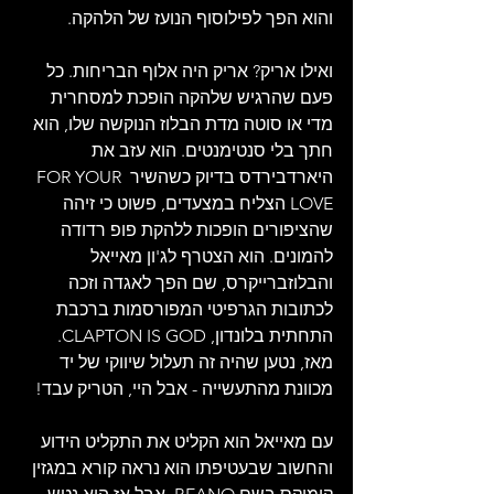
והוא הפך לפילוסוף הנועז של הלהקה.
ואילו אריק? אריק היה אלוף הבריחות. כל 
פעם שהרגיש שלהקה הופכת למסחרית 
מדי או סוטה מדת הבלוז הנוקשה שלו, הוא 
חתך בלי סנטימנטים. הוא עזב את 
היארדבירדס בדיוק כשהשיר FOR YOUR 
LOVE הצליח במצעדים, פשוט כי זיהה 
שהציפורים הופכות ללהקת פופ רדודה 
להמונים. הוא הצטרף לג'ון מאייאל 
והבלוזברייקרס, שם הפך לאגדה וזכה 
לכתובות הגרפיטי המפורסמות ברכבת 
התחתית בלונדון, CLAPTON IS GOD. 
מאז, נטען שהיה זה תעלול שיווקי של יד 
מכוונת מהתעשייה - אבל היי, הטריק עבד!
עם מאייאל הוא הקליט את התקליט הידוע 
והחשוב שבעטיפתו הוא נראה קורא במגזין 