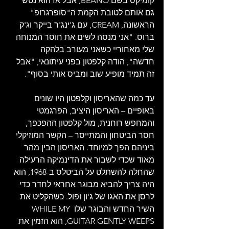
קומיקס בשם BEANO, אבל אז הוא נטש 
גם אותם לטובת הקמת ה"סופרגרופ" 
הראשונה, CREAM, עם ג'ינג'ר בייקר וג'ק 
ברוס. "אני מנסה לשים את חוסר המנוחה 
שלי מאחוריי כשאני מעורב בלהקה 
חדשה", הודה קלפטון בפני עיתונאי, "אבל 
זה תמיד מופיע שוב ומביס אותי בסוף".
עד כמה שהאריסון וקלפטון היו שונים 
באופיים – האריסון היציב, הפרגמטי 
והמחפש רוחנית, מול קלפטון ההפכפך, 
חסר הביטחון והמתייסר – הקשר המוזיקלי 
ביניהם הפך למיוחד. האריסון הבין מהר 
מאוד שכדי לשבור את הדינמיקה הרעילה 
שהחלה להשתלט על הביטלס ב-1968, הוא 
היה צריך להביא מבוגר אחראי לחדר כדי 
לרסן את האגו של ג'ון ופול. כשהקליט את 
השיר החדש והבוגר שלו WHILE MY 
GUITAR GENTLY WEEPS, הוא הזמין את 