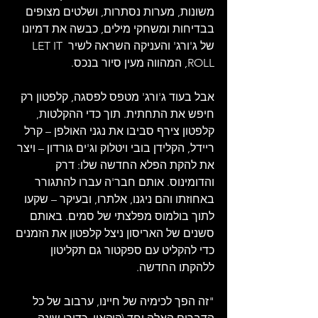
משונות, מערות נסתרות, ושלטים מצופים 
בבדיחות ומשחקי מילים, כבשה את דמיונו 
של ג'ורג' והעניקה השראה לשיר LET IT 
ROLL, המהווה מעין סיור בנכס.
אבל בעוד ג'ורג' מטפס לפסגה, קלפטון רק 
חיפש את התחתית. תוך כדי ההקלטות, 
קלפטון צירף סביבו את נגני האולפן – קרל 
ריידל, הקלידן בובי ויטלוק וג'ים גורדון – ויצר 
את להקת הפלא החדשה שלו: דרק 
והדומינוס. אותם חבר'ה עברו להתגורר 
באחוזתו והם ניגנו, אלתרו, ובעיקר – שקעו 
לתוך בולמוס מפלצתי של סמים. באותם 
סשנים של האריסון ניצל קלפטון את הזמנים 
כדי להקליט עם ספקטור גם תקליטון 
ללהקתו החדשה. 
"זה הפך לכימיה של חיינו, ערבוב של כל 