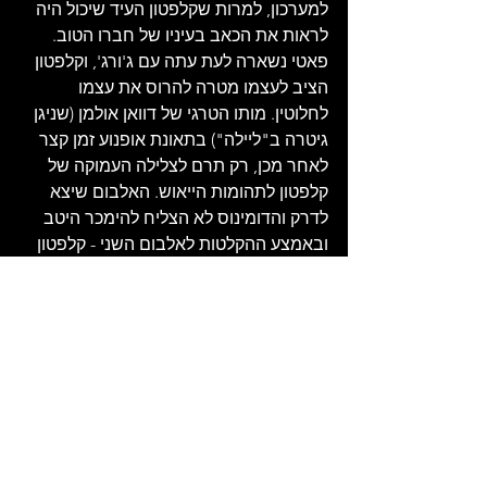
למערכון, למרות שקלפטון העיד שיכול היה 
לראות את הכאב בעיניו של חברו הטוב. 
פאטי נשארה לעת עתה עם ג'ורג', וקלפטון 
הציב לעצמו מטרה להרוס את עצמו 
לחלוטין. מותו הטרגי של דוואן אולמן (שניגן 
גיטרה ב"ליילה") בתאונת אופנוע זמן קצר 
לאחר מכן, רק תרם לצלילה העמוקה של 
קלפטון לתהומות הייאוש. האלבום שיצא 
לדרק והדומינוס לא הצליח להימכר היטב 
ובאמצע ההקלטות לאלבום השני - קלפטון 
רב עם ג'ים גורדון. הלהקה התפרקה. הוא 
שקע לתוך ההרואין והסתגר באחוזתו.
האהבה המוזיקלית והאנושית בין קלפטון 
להאריסון הייתה חזקה מכל סם או משולש 
רומנטי. באוגוסט 1971, ג'ורג' האריסון יזם 
יחד עם ראווי שנקר את "הקונצרט 
לבנגלדש" במדיסון סקוור גארדן – שפתח 
עידן חדש של מופעי צדקה מוזיקליים 