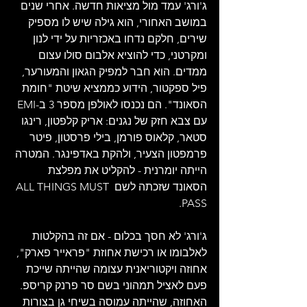
ג'ורג' עמד מול מציאות חדשה. אחרי שנים 
במושב האחורי, הוא גילה שיש לו מספיק 
שירים, חלקם נדחו באכזריות על ידי לנון 
ומקרטני, כדי להוציא אלבום סולו עצום 
ממדים. הוא חבר למפיק הגאון והמעורער, 
פיל ספקטור, הידוע כממציא שיטת "חומת 
הסאונד". הם נכנסו לאולפן מספר 3 ב-EMI 
עם צבא חזק של נגנים: אריק קלפטון, רינגו 
סטאר, קלאוס פורמן, בילי פרסטון, פיטר 
פרמפטון הצעיר, ולהקת באדפינגר. המטרה 
הייתה יומרנית - להקליט את מפלצת 
הסאונד שזכתה לשם ALL THINGS MUST 
PASS. 
ג'ורג' לא חסך בכלום - אם זה בהקלטות 
לאלבומו או רכישת אחוזת "פראייר פארק", 
אחוזה ויקטוריאנית עצומה שהייתה שייכת 
פעם לאציל תמהוני בשם סר פרנק קריספ. 
האחוזה, שהייתה עמוסה בשיחי גן בצורות 