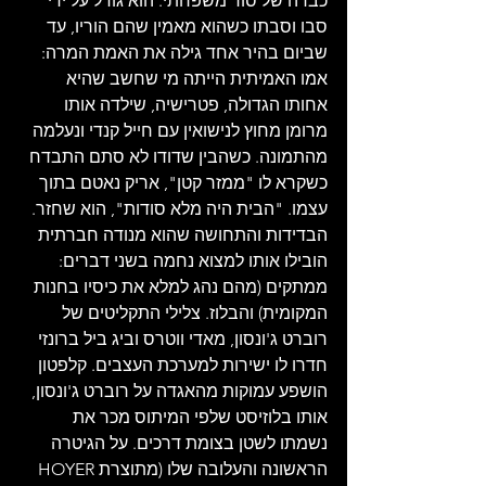
כבדה של סוד משפחתי. הוא גודל על ידי 
סבו וסבתו כשהוא מאמין שהם הוריו, עד 
שביום בהיר אחד גילה את האמת המרה: 
אמו האמיתית הייתה מי שחשב שהיא 
אחותו הגדולה, פטרישיה, שילדה אותו 
מרומן מחוץ לנישואין עם חייל קנדי ונעלמה 
מהתמונה. כשהבין שדודו לא סתם התבדח 
כשקרא לו "ממזר קטן", אריק נאטם בתוך 
עצמו. "הבית היה מלא סודות", הוא שחזר. 
הבדידות והתחושה שהוא מנודה חברתית 
הובילו אותו למצוא נחמה בשני דברים: 
ממתקים (מהם נהג למלא את כיסיו בחנות 
המקומית) והבלוז. צלילי התקליטים של 
רוברט ג'ונסון, מאדי ווטרס וביג ביל ברונזי 
חדרו לו ישירות למערכת העצבים. קלפטון 
הושפע עמוקות מהאגדה על רוברט ג'ונסון, 
אותו בלוזיסט שלפי המיתוס מכר את 
נשמתו לשטן בצומת דרכים. על הגיטרה 
הראשונה והעלובה שלו (מתוצרת HOYER 