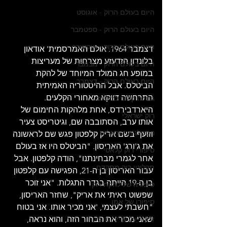
היום בעולם הרוק - אוגוסט
היום בעולם הרוק - ספטמבר
היום בעולם הרוק - אוקטובר
דצמבר 1964. אולם האמרסמית' אודאון 
בלונדון הזדעזע מצרחות של מעריצות 
היום בעולם הרוק - נובמבר
במופע חג המולד המיוחד של להקת 
היום בעולם הרוק - דצמבר
הביטלס. אבל ההיסטוריה האמיתית 
התרחשה דווקא מאחורי הקלעים. 
גם זה קשור לביטלס
היארדבירדס, אחת מלהקות החימום של 
רוק ישראלי
אותו ערב, הסתובבה שם, וגיטריסט צעיר 
נוסטלגיה ישראלית
וזועף בשם אריק קלפטון פגש שם לראשונה 
את ג'ורג' האריסון. "הביטלס היו אז בעולם 
סיפורי רוק קלאסי
אחר לגמרי מבחינתנו", הודה קלפטון. אבל 
תקליטי רוק מתקדם
עבור האריסון בן ה-21, הפגישה עם קלפטון 
בן ה-19 הייתה בגדר התגלות. "אני זוכר 
סיפורה של להקת רוק
שפשוט ראיתי את אריק", שחזר האריסון, 
סיפורו של אמן
"חשבתי לעצמי, 'אני מכיר אותו. אני בטוח 
שאני מכיר את הבחור הזה, והוא נראה, 
זרקור על ענייני מוסיקה