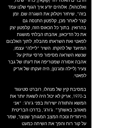
הדברים האלה יחד (קוקאין, כדורי שינה, 
ואלכוהול). אלוהים יודע איך הגוף שלנו עמד 
בזה", שיחזר ויטלוק את השגרה שם. זמן 
קצר לאחר מכן, קלפטון התנסה גם 
בהרואין. בתוך כל הכאוס הזה, קלפטון יצק 
את כל הדיכאון, אהבתו הבלתי מושגת 
לפאטי ואת השראתו מהבלוז, לתוך האלבום 
המיועד של להקתו. השיר "ליילה" עצמו, 
שנשא השראה מסיפור פרסי עתיק על 
אהבה אסורה שמטריפה את דעתו של גבר 
צעיר (ליילה ומג'נון), היה זעקתו של אריק 
לפאטי.
במסיבת קיץ של מנהלו, רוברט סטיגווד 
ב-1970, אריק לא יכול היה לשאת יותר את 
המשא והתוודה ישירות בפני ג'ורג': "אני 
מאוהב באשתך". ג'ורג', בדרכו הבריטית 
הייחודית ונוכח המצב המגוחך שנוצר, שמר 
על קור רוח והפך את השיחה כמעט 