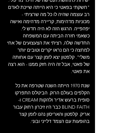
ישירות לתחושת הנטישה של הילד מריפלי. 
"חשקתי בפאטי כי היא הייתה שייכת לאדם 
רב עוצמה שהיה לו כל מה שרציתי - 
מכוניות מדהימות, קריירה מדהימה ואישה 
יפהפייה. הרגש הזה לא היה חדש לי. 
כשאמי חזרה הביתה עם המשפחה 
החדשה שלה, רציתי את הצעצועים של אחי 
למחצה כי הם נראו יקרים וטובים יותר 
משלי". קלפטון יצא לזמן קצר עם אחותה 
של פאטי, אבל זה היה חזק ממנו - הוא רצה 
את פאטי.
שנת 1970 הייתה השנה שטרפה את כל 
הקלפים בעולם הרוק. הביטלס התפרקו 
סופית ברעש אדיר ולהקות CREAM ו-
BLIND FAITH כבר היו זיכרון רחוק עבור 
אריק. קלפטון והאריסון נהנו לזמן קצר 
בהופעות עם הצמד דלייני ובוני.