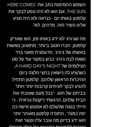
השמש החמימות כתב את HERE COMES 
THE SUN. אם הוא לא היה נוסע לבקר את 
קלפטון באותו יום - כנראה ולא היה מגיע 
אלינו השיר הזה. מדהים, לא?
מה שג'ורג' לא ידע באותו זמן, הוא שאריק 
קלפטון, חברו הטוב ביותר, מתאהב נואשות 
באשתו של ג'ורג', הדוגמנית פאטי בויד 
(שאת לבה ג'ורג' כבש במקור עוד על סט 
הצילומים של A HARD DAY'S NIGHT, 
כשהציע לה נישואין בחצי הלצה ביום 
ההיכרות הראשון שלהם). קלפטון התחיל 
להגיע לבקר לעיתים קרובות יותר ויותר 
בביתם של הזוג. "בכל פעם שעזבתי את 
הבית שלהם, הרגשתי ריקנות נוראית - כי 
הייתי בטוח שלעולם לא אפגוש אישה כה 
יפה כמוה", התוודה קלפטון מאוחר יותר. 
הוא ידע בדיוק מה עובר עליו וקשר זאת 