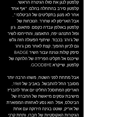
קלפטון לנגן את סולו הגיטרה הראשי. 
קלפטון סירב בהתחלה בהלם: "אף אחד 
אחר לא מנגן בתקליטים של הביטלס!", 
אבל האריסון לא שחרר. הנוכחות של 
קלפטון באולפן עבדה כקסם: פתאום, ג'ון 
ופול התנהגו יפה, התאמצו, והתייחסו לשיר 
של ג'ורג' בכבוד. שיתוף הפעולה הזה גלש 
גם לכיוון ההפוך; קצת לאחר מכן ג'ורג' 
סיפק קולות ונגינה עבור השיר BADGE 
שייכנס אל תקליט הפרידה של הלהקה של 
קלפטון, שייקרא GOODBYE.
אבל מתחת לפני השטח, משהו הרבה יותר 
מסובך החל להתבשל. באביב של 1969, 
האריסון המתוסכל החליט יום אחד להבריז 
מישיבת עסקים מייאשת של החברה של 
הביטלס, אפל. הוא נסע לאחוזתו המפוארת 
של אריק, שוטט בגינה הירוקה עם אחת 
הגיטרות האקוסטיות של חברו, ותחת קרני 