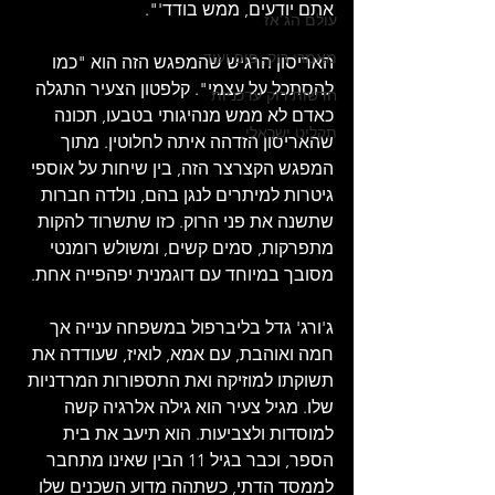
אתם יודעים, ממש בודד'".
עולם הג'אז
מאמרי רוק, פופ ועוד
האריסון הרגיש שהמפגש הזה הוא "כמו 
להסתכל על עצמי". קלפטון הצעיר התגלה 
חדשות רוק עדכניות
כאדם לא ממש מנהיגותי בטבעו, תכונה 
תקליט ישראלי
שהאריסון הזדהה איתה לחלוטין. מתוך 
המפגש הקצרצר הזה, בין שיחות על אוספי 
גיטרות למיתרים לנגן בהם, נולדה חברות 
שתשנה את פני הרוק. כזו שתשרוד להקות 
מתפרקות, סמים קשים, ומשולש רומנטי 
מסובך במיוחד עם דוגמנית יפהפייה אחת.
ג'ורג' גדל בליברפול במשפחה ענייה אך 
חמה ואוהבת, עם אמא, לואיז, שעודדה את 
תשוקתו למוזיקה ואת התספורות המרדניות 
שלו. מגיל צעיר הוא גילה אלרגיה קשה 
למוסדות ולצביעות. הוא תיעב את בית 
הספר, וכבר בגיל 11 הבין שאינו מתחבר 
לממסד הדתי, כשתהה מדוע השכנים שלו 