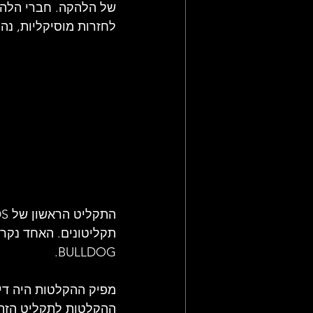
של הלהקה. חברי הלהק
לחזרות מוסיקליות, נהג
תקליטונים. האחד נקרא BABY'S RICH והשני היה ביצ
BULLDOG. 
מפיק ההקלטות היה דייו
ההקלטות לתקליט הזה 