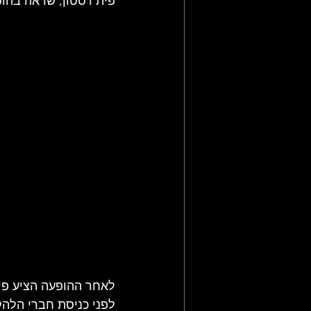
פית'רסטון, שראה בהופ
לפני כניסת חברי הלהק