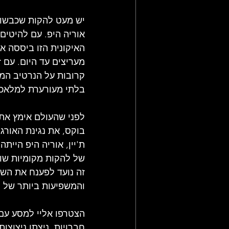
תקליטי רוק מתקדם
סיפורה ש
יש מעט להקות שכבשו
אוריה היפ. עם להיטים נצחיים כמו JULY MORNING ו
מאמרי רוק, פופ ועוד
חדשות רו
מעריצים עד היום. עם 
קרובות על הנרטיב המס
בלתי מעורערת למלאכת
לפני שהעולם אימץ את 
בוקס, את נגינת האורג
ת'יין, אוריה היפ היי
של להקות מקומיות שונ
זה נועד לפענח את הש
והמשפיעות ביותר של ה
הצטרפו אליי למסע עם 
חברויות, ניצתו ניצוצו