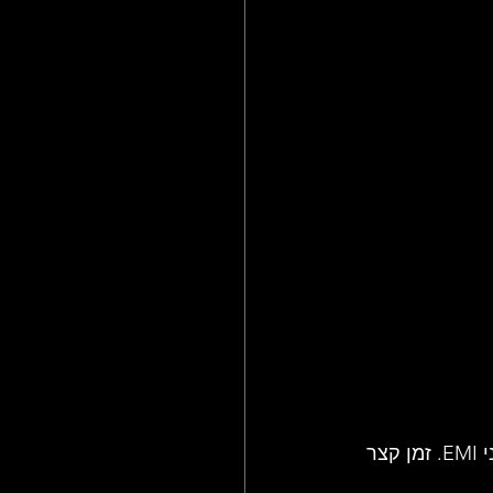
לאחר ההופעה הציע פית'רסטון ללהקה חוזה אצלו לשלוש שנים עם הקלטות באולפני EMI. זמן קצר 