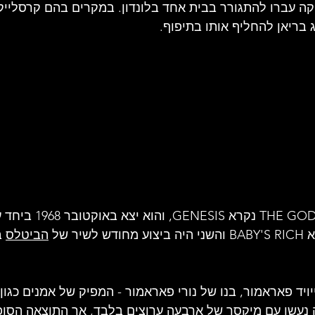
ה עברו להתגורר בבית אחד בלונדון. במקרים בהם קרסלייק
 בריאן להחליף אותו בתיפוף.
התקליט הראשון של THE GODS נקרא NESIS
וע מ
חודש לשיר של 
הביטלס
יד פאראמור, בנו של נורי פאראמור - המפיק של אמנים כגון 
נעשו עם מיקסר של ארבעה ערוצים בלבד, אך התוצאה הסופ