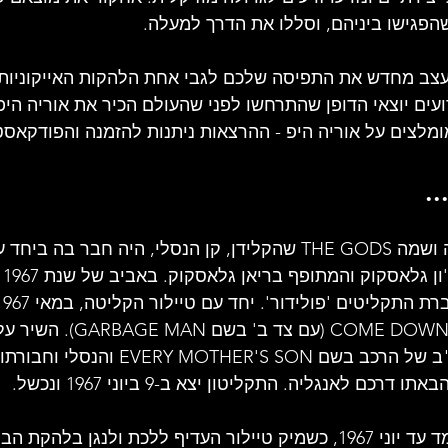
הפגישו ביניהם, וסללו את הדרך למעלה.
עצב מחדש את התפיסה שלכם לגבי אחת הלהקו
ת האייקוניות
עים יוצאי הדופן שהתרחשו לפני שהעולם הכיר את אוריה היפ
ומלצים
 על אוריה היפ - ההרצאות נית
נות להזמנה והפודקאס
.
בשנת 1965 קמה להקה ושמה THE GODS שהקלידן, קן הנסלי, היה חבר 
מיק
COME DOWN TO MY BOAT, BABY (עם 
באותו זמן להיט בארה"ב של הרכב בשם HER'S SON
כם לאנגליה. התקליטון יצא ב-9 ביוני 1967 ונכשל.
ההרכב הזה החזיק מעמד עד יוני 1967, כשמיק טיילור העדיף ללכת ולנגן ב