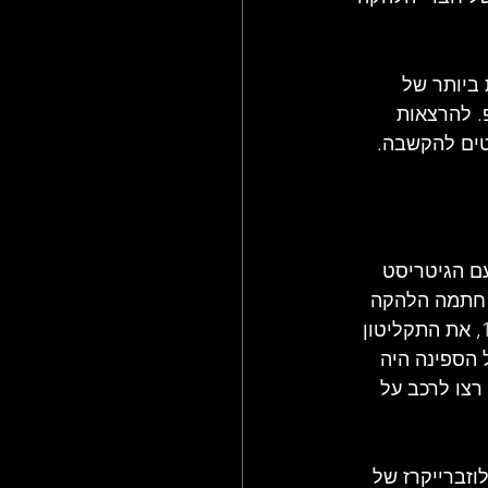
 ביותר של 
. ל
הרצאות 
טים להקשבה.
בה ביחד עם הגיטריסט 
 טיילור, הבסיסט ג'ון גלאסקוק והמתופף בריאן גלאסקוק. באביב של שנת 1967 חתמה הלהקה 
על חוזה הקלטה עם חברת התקליטים 'פולידור'. יחד עם טיילור הקליטה, במאי 1967, את התקליטון 
צד ב' בשם GARBAGE MAN). השיר על הספינה היה 
EVERY MOT והנסלי וחבורתו רצו לרכב על 
להקת הבלוזברייקרז של 