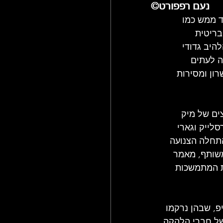
©נעם רפפורט
©נעם רפפורט
ולם הג'אז
ד ממש כמו 
ריטית 
 תחילת שנות ה-70 וממשיכה להלהיב גדודי 
ה לעתים 
ון ומסירות 
ים של מיק 
לייק וגארי 
התחלה הצנועה 
משותף, מאמר 
ת המתמשכות 
, שבהן נרקמו 
 של חברי הלהקה 