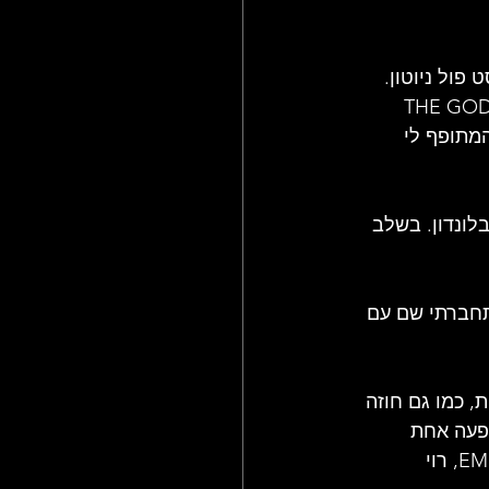
פול ניוטון. 
הנסלי: "אביו של פול היה בעל ממון והסכים להשקיע בבנו. אז החלטנו להקים את THE GODS 
המתופף לי 
רה בשם BLOCK והחלה להופיע בלונדון. בשלב 
 התחברתי שם עם 
, כמו גם חוזה 
. הופעה אחת 
במועדון 'מארקי' שבלונדון הייתה קריטית ללהקה כי נכח בה איש חברת התקליטים EMI, רוי 