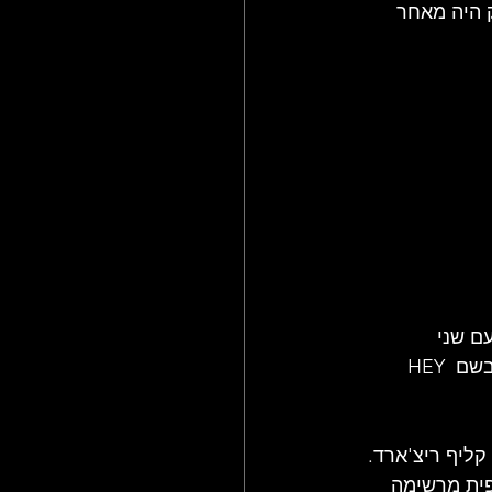
 היה מאחר 
GE, והוא יצא באוקטובר 1968 ביחד עם שני 
 בשם HEY 
קליף ריצ'ארד. 
ית מרשימה 