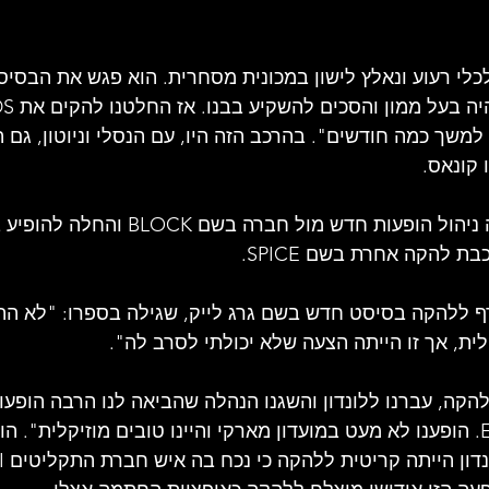
לי רעוע ונאלץ לישון במכונית מסחרית. הוא פגש את הבסיסט 
משך כמה חודשים". בהרכב הזה היו, עם הנסלי וניוטון, גם 
 קונאס.
הלהקה חתמה על חוזה ניהול הופעות חדש מול חב
 להקה אחרת בשם SPICE. 
ואר 1968 הצטרף ללהקה בסיסט חדש בשם גרג לייק, שגילה בספרו: "לא
ית, אך זו הייתה הצעה שלא יכולתי לסרב לה".
הקה, עברנו ללונדון והשגנו הנהלה שהביאה לנו הרבה הופעות
הקלטות עם חברת EMI. הופענו לא מעט במועדון מארקי והיינו טובים מוזיקלית"