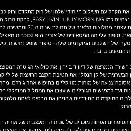
ל להקת רוק
סיפורו של אמן
זרקור על ענייני מוסיקה
ע
 את הקהל עם ה
שילוב הייחודי שלהן של 
רוק מתקדם 
ורוק כב
- EASY LIVIN, להקת הרוק 
הב
האיקונית הזו ביססה את עצמה מחלוצות הז'אנר של
ק עדכניות
תקליט ישראלי
זאת, סיפור עלייתה המטאורית של אוריה היפ לכוכבות מאפיל
קרן של השלבים המוקדמים שלה - סיפור שופע נחישות, כישר
 הנוגעים בדבר.
השירה הנמרצת של דיוויד ביירון, את סולואי הגיטרה המפוצצ
ן הבשרנית של קן הנסלי ואת חטיבת הקצב הרועמת של לי קרס
תה אסופה צנועה של מוחות מוזיקליים בחיפוש אחר גורלם. מה
ות ועד למפגשים הגורליים שיעצבו את המסלול המוזיקלי ה
לבים המוקדמים החידתיים שהניחו את הבסיס לאחת הלהקו
רוק.
הסיפורים הפחות מוכרים של שנותיה המעצבות של אוריה היפ
ת יצירתיים ונזרעו זרעים לגדולה מוזיקלית. אחקור את מוצאם