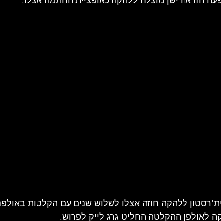
עה הזו אודישן מוצלח ללהקה כאופציית החתמה אצלו. 
ה לאולפן ההקלטה החליט גרג לייק לפרוש.