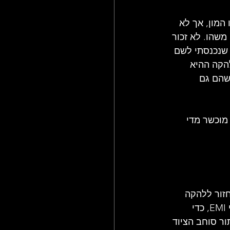
המון, אך לא 
משהו. לא זכור 
 שנכנסתי לשם 
הקה ההיא 
שהם גם 
מוכשר מדי 
זור ללהקה 
ולעזור לו. הבסיסט הסכים ולהקת THE GODS נכנסה לאולפן מס' 3 במתחם אולפני EMI, כדי 
ר סוחב הציוד 