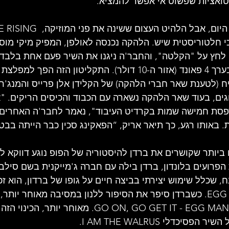
טואציות שפשוט אי אפשר להמציא.
זה נשמע כמעט מגוחך היום, אבל הלהי
 הכי חלטוריסטית שיש. הלהקה נכנסה לאולפן, המפיק מיקי מוס
 לחץ על "הקלטה", והחבר'ה ניגנו את השיר פעם אחת בלבד. 
לקח עשר דקות ועלה בערך 4 פאונד (אזור ה-10 דולר). התקליטון הזה
 (לטענת שאר חברי הלהקה) של הקלידן אלן פרייס והמנג'ר
ים, בעוד שאר הלהקה נשארה עם הכבוד והכיסים הריקים. "א
סת חמישה שמות בקרדיט העיבוד", נאמר לחבר'ה האחרים ש
 באותו רגע, כך תיאר אריק, “הפאקינג סכין כבר הייתה בבטן
ביותר שקושרים את ברדן להיסטוריה של הפופ נוגע דווקא לכי
ת הפרועים בלונדון, ברדן בילה עם חברה ג'מייקנית בשם סיל
 שכלל שימוש יצירתי בביצה חיים על גופו של ברדון, הוא זכה
החלמוני-חלבוני EGG MAN. כשברדן סיפר את הסיפור ללנון במסיבה מאוחר יות
הממושקף צחק ואמר: GO ON, GO GET IT - EGG MAN. מאוחר 
יכדלי I AM THE WALRUS.