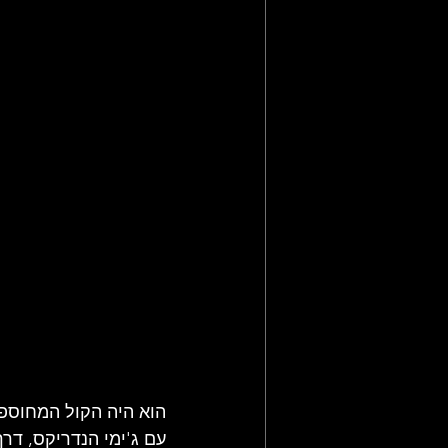
תקליטי רוק מתקדם
סיפורה ש
מאמרי רוק, פופ ועוד
חדשות רו
הוא היה הקול המחוספס
עם ג'ימי הנדריקס, דר