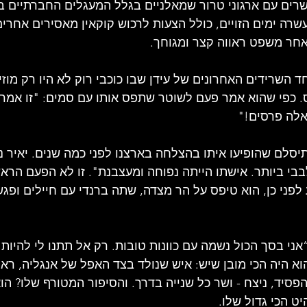
רים עם ארגוני טרור שמאלניים בגלל המעגלים החברתיים 
שרה ימים הזויים, כולל הצעות לרכוש קוקאין מאסירים אחרים
חר משפט ראווה קצר ומגוחך.
ד השרידים האחרונים של עידן שבו כוכבי רוק לא היו רק מוזי
. כפי שהוא אמר פעם לשוטר שתפס אותו עם סמים: "זו אמרי
לה פרסים!"
סלם שהופיעו איתו בהצלחה בארצנו לפני כמה שנים. יאיר ניצ
בבי ביותר. אישתו הייתה נפוחה ומעצבנת". זו לא הפעם הרא
פני כן, הוא טיפס על הר מצדה, שתה ברנדי עם חיילים ופגש 
ני בסך הכול נשמה עם כוונות טובות. רק אל תתנו לי להיות ל
הוא היה הכי מובן שיש: איש שנולד בצד האפל של אנגליה, רא
פסיד, ניצח - ושר כל שנייה בדרך. והסיפור המטורף שלו? הוא
 הכי גדול שלו.