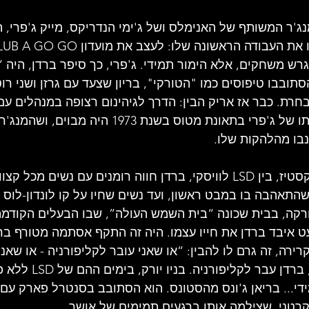
'ר המשותף של האנימלס ושל ג'ימי הנדריקס, מייק ג'פרי, ה
ש משחקים, אלא הימור תמידי. ג'פרי, כך סיפר ברדן, היה “ה
תובבו טיפוסים כמו "הטורקי", בריון שצעד עם גרזן ושני רוט
חרת. כבר אז אריק הבין: הדרך לגיהינום רצופה במנהלים עם 
עצמו היה משוכנע שמותו של ג'פרי בתאונת מטוס בשנת 73
נבו מהלהקות שלו.
בין אולפן למועדון בסיקסטיז, בין LSD לוויסקי, ברדן חווה רומנים עם נשים מ
שהתאהבה בו במבט ראשון, ועד נשים שחיו על קו לונדון-לוס 
נורקה, בבית שכונה “בית השמש העולה”, שבו הבעלים הקודמת 
ט איבד ברדן את חייו עצמו. היה זה התקף אסתמה מטורף ברגע
רה, זה גרם לו להבין: “או שאני עובר לקליפורניה - או שאני 
לאחר פירוק האנימלס, ברדן ע
י... בריאן ג'ונס מהסטונס. הוא הסתובב בסנטרל פארק עם ל
רטני, שצילמה אותו ברגעים תמימים של אושר.