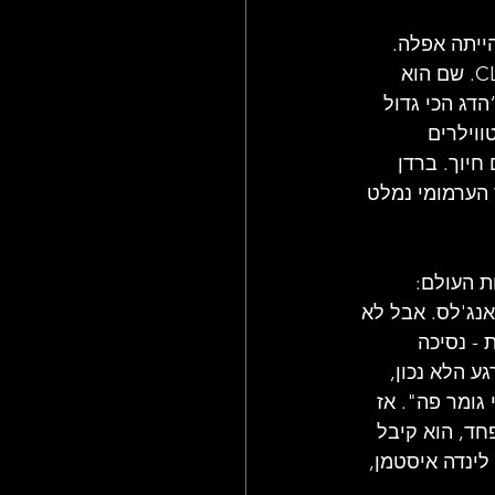
ייתה אפלה. 
ברדן הצעיר קיבל ממנו את העבודה הראשונה שלו: לעצב את מועדון CLUB A GO GO. שם הוא 
דג הכי גדול 
ווילרים 
חיוך. ברדן 
19 היה מבוים, ושהמנג'ר הערמומי נמלט 
כל קצוות העולם: 
אנג'לס. אבל לא 
- נסיכה 
 הלא נכון, 
גומר פה". אז 
בר לקליפורניה. בניו יורק, בימים ההם של LSD ללא פחד, הוא קיבל 
ינדה איסטמן, 