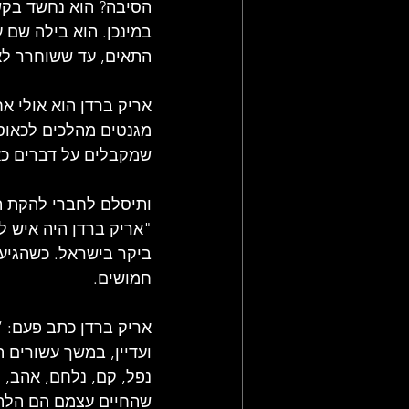
הסיבה? הוא נחשד בקש
במינכן. הוא בילה שם ע
התאים, עד ששוחרר לא
אריק ברדן הוא אולי אח
מגנטים מהלכים לכאוס
שמקבלים על דברים כא
ותיסלם לחברי להקת תי
"אריק ברדן היה איש ל
ביקר בישראל. כשהגיע ל
חמושים.
אריק ברדן כתב פעם: “א
ועדיין, במשך עשורים 
נפל, קם, נלחם, אהב, ה
שהחיים עצמם הם הלהיט