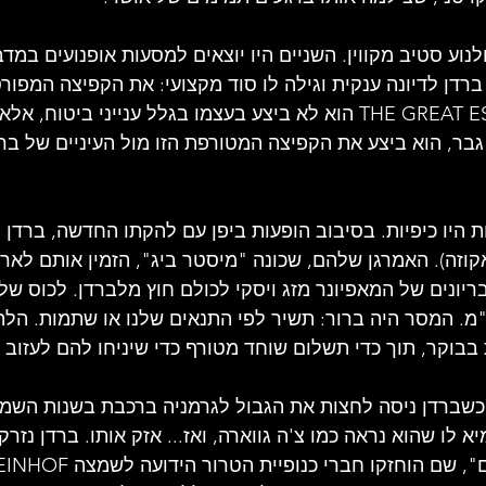
נוע סטיב מקווין. השניים היו יוצאים למסעות אופנועים במד
ברדן לדיונה ענקית וגילה לו סוד מקצועי: את הקפיצה המפור
האופנוע בסרט THE GREAT ESCAPE הוא לא ביצע בעצמו בגלל ענייני ביטו
גבר, הוא ביצע את הקפיצה המטורפת הזו מול העיניים של בר
היו כיפיות. בסיבוב הופעות ביפן עם להקתו החדשה, ברדן
וזה). האמרגן שלהם, שכונה "מיסטר ביג", הזמין אותם לארו
יונים של המאפיונר מזג ויסקי לכולם חוץ מלברדן. לכוס של
ה כדורי אקדח 9 מ"מ. המסר היה ברור: תשיר לפי התנאים שלנו או שתמות.
וקר, תוך כדי תשלום שוחד מטורף כדי שיניחו להם לעזוב 
כשברדן ניסה לחצות את הגבול לגרמניה ברכבת בשנות השמונ
א לו שהוא נראה כמו צ'ה גווארה, ואז... אזק אותו. ברדן נזר