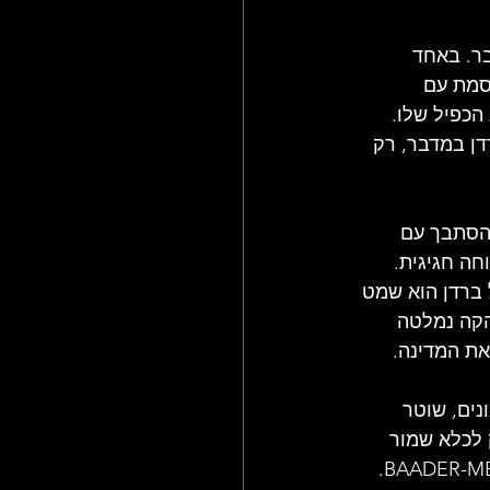
בר. באחד 
סמת עם 
ח, אלא הכפיל שלו. 
דן במדבר, רק 
 הסתבך עם 
חה חגיגית. 
 ברדן הוא שמט 
 הלהקה נמלטה 
את המדינה.
ים, שוטר 
ק לכלא שמור 
היטב, כלא "שטאמהיים", שם הוחזקו חברי כנופיית הטרור הידועה לשמצה BAADER-MEINHOF. 