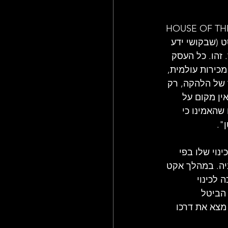
ט העצום ששינה את פני המוזיקה, HOUSE OF THE RISING 
ט (שבקושי ידע 
זהו. כל העסק 
 הפך למפלצת מכירות עולמית, 
 של הלהקה, רק 
ין מקום על 
האמינו כי 
".
נוי שלו בפי 
ביה. במהלך אקט 
 לכינוי 
ר, הביטל 
יותר, הכינוי הזה מצא את דרכו 