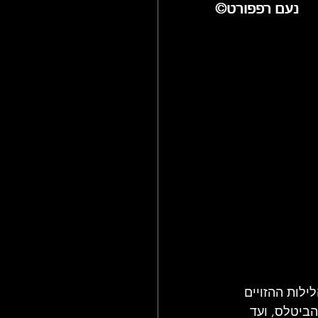
©נעם רפפורט
©נעם רפפורט
ולם הג'אז
לות ההזויים 
הביטלס, ועד 