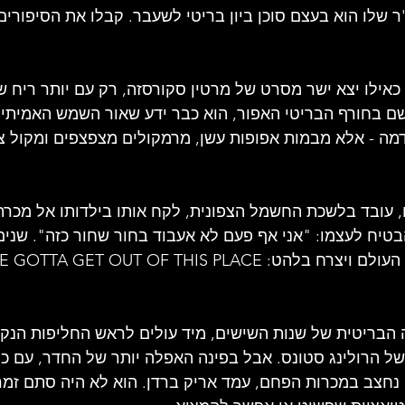
ר שלו הוא בעצם סוכן ביון בריטי לשעבר. קבלו את הסיפורים
אילו יצא ישר מסרט של מרטין סקורסזה, רק עם יותר ריח של 
שם בחורף הבריטי האפור, הוא כבר ידע שאור השמש האמיתי בח
 - אלא מבמות אפופות עשן, מרמקולים מצפצפים ומקול צר
ו, עובד בלשכת החשמל הצפונית, לקח אותו בילדותו אל מכרה 
טיח לעצמו: "אני אף פעם לא אעבוד בחור שחור כזה". שנים
הבריטית של שנות השישים, מיד עולים לראש החליפות הנקי
של הרולינג סטונס. אבל בפינה האפלה יותר של החדר, עם כו
 נחצב במכרות הפחם, עמד אריק ברדן. הוא לא היה סתם זמר,