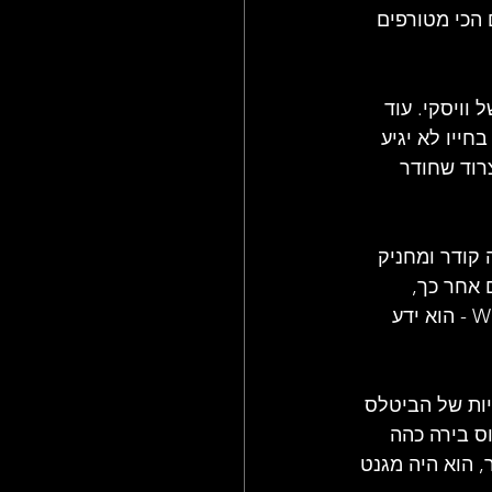
 הכי מטורפים 
וויסקי. עוד 
ייו לא יגיע 
וד שחודר 
קודר ומחניק 
 אחר כך, 
כשהוא יעמוד על במות העולם ויצרח בלהט: WE GOTTA GET OUT OF THIS PLACE - הוא ידע 
ות של הביטלס 
ס בירה כהה 
 הוא היה מגנט 