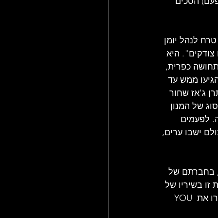
פעם) הסכים 
רח לנהל יומן 
צודקים". היא 
תחושה כפרית, 
גיעו ממש עד 
ן ג'אז שחור 
וג של המנון 
ה. לפעמים 
לם ישבו ערים, 
, בחברתם של 
 זו בשיריו של 
זה, נאש הטה את ראשו והקשיב בריכוז. הוא לא שר, ואפילו לא אמר מילה. ואז הם שרו את YOU 