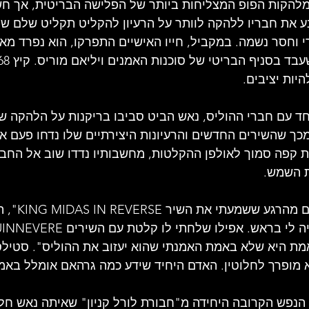
להקות הפופ המצליחות ביותר של הפלישה הבריטית, אך חש 
ע את חבריו ללהקה לוותר על הרעיון להקליט תקליט שלם של ש
וחסר נשמה. במקביל, חייו האישיים התפרקו, הוא נפרד מאש
יות יציבים.
חד עם חברי ההוליס, נאש הביט סביבו בריקנות על הלהקה שא
מכך שהשירים החדשים והרעיונות היצירתיים שלו נדחו פעם א
ת קפה סמוך לאולפן ההקלטות, מחשבותיו נדדו שוב אל החבר
ת השמש.
"רציתי לשיר עם ג
. אבל האמת היא שלא באמת האמנתי שהוא יעזוב את ההוליס". סטילס
א מופרך לחלוטין. האדם היחיד שידע כמה גרהאם אומלל באמ
 הנפש הקרובה היחידה מ"חבורת לורל קניון" שאיתה נאש חלק