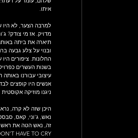
שלהם, עומד על דעתו: "
איתו.
למרבה הצער, לא היו שם
מדויק. אז מי צודק? ג'
תיארה את ביתה באותה 
ובנוי על צלע גבעה בר
החלונות. ציפורים היו 
בשנות העשרים כפרויקט
עיצובי עבורנו באותה ת
אנשים היו קופצים לבד
ניגנו מוזיקה אקוסטית ו
היכן שזה לא קרה, נרא
נאש, ג'וני, קאס, סבסט
DON'T HAVE TO CRY של סטילס