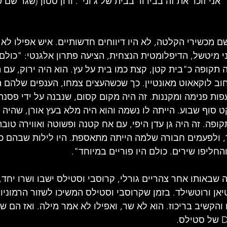
אני זוכר את זה בבירור בבית של ג'וני". ורון סטון (שגר שם 
 מכשירי הקלטה, לא היו דיווחים חדשותיים. איש אפילו לא ט
וני מיטשל, הדיפלומטית הנצחית, הציעה פתרון אלגנטי: "כולם 
תקופה כ"בית קטן, קצת כמו בית על עץ. הוא היה ירוק, עם 
חוב לוקאאוט מאונטיין. כך שכשהעצים צמחו, הענפים שלהם ה
עפות פנימה ומקננות. זה היה מקום קסום, שנבנה על ידי פסנתר
 סוף שבוע. הייתה לו נשמה והוא היה מלא בעץ אורן, שהיה ס
קופה. זה היה גן עדן היפי, עם אח קטנה ופשוטה ואווירה טוב
, ולפעמים חבורה שלמה הייתה מתאספת. היו לילות שבהם כו
החליפו שירים. כולם היו פוריים במיוחד".
ה שבאותו אחר צהריים גורלי, קרוסבי וסטילס ישבו ושרו יחד
יאן ורוטשילד. בזמן שקרוסבי וסטילס המשיכו לשזור הרמוניות
.