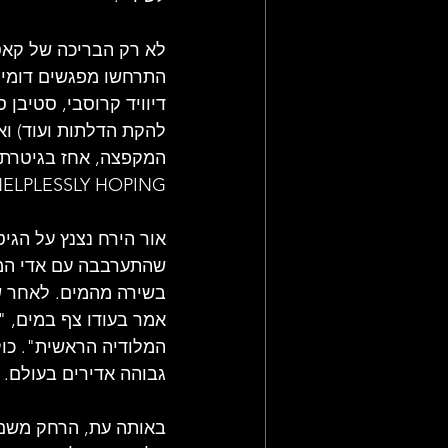
לא רק הבריכה של קאס
התרחשו מפגשים דומים
דיוויד קרוסבי, סטיבן 
להקת הדלתות ועוד) וא
המקפצה, אחז בגיטרת ה
HELPLESSLY HOPING ו-OU DON'T HAVE TO CRY
אור הירח נצנץ על הגי
שהתערבבה עם אדי המי
בשירה מהמים. לאחר שה
אמר בעודו צף במים, "
המלודיה הראשית". כול
גבוהה אדירים בעולם. 
באותה עת, הרחק משם, 