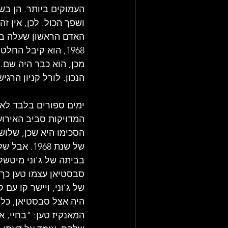
העמוקים ביותר. הן בשי
ושפך הכול. לכן, אין ז
האדם הראשון שעלה במוח
1968, הוא קיבל ה
מכן, הוא כבר היה שם.
הנכון. לורל קניון הרג
ימים ספורים בלבד לאח
המדויקות סביב האירוע
הסכימו היא שכן, שלושת
של שנת 68
בביתה של ג'וני מיטשל.
סבסטיאן עצמו טען כך)
של ג'וני, ויישר קו עם 
היה אצל סבסטיאן, כל 
המאנקיז טען: "בחיי, א