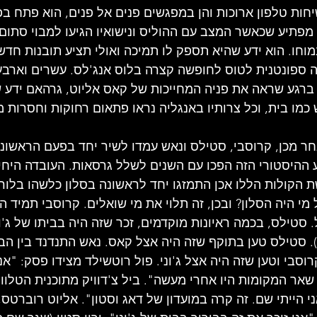
חות טלפון ארוכות והן במפגשים פנים אל פנים, הוא פתח בפנ
ה מפתיע שכאשר המצב עם ההוליס ונישואיו הגיעו למבוי סתום
ו. הוא ידע שהיא תספק לו תמיכה ואולי תציע תובנות חדשות.
חלטה ספונטנית לטוס לחופשה קצרה בלוס אנג'לס. עשרים וארב
 ברגע שראה את פניה המחייכות של קאס אליוט, גרהאם ידע
יש כמו בית, וכל צרותיו באנגליה נראו פתאום רחוקות וחסרות 
ר מכן, קרוסבי, סטילס ונאש עמדו לשיר יחד בפעם הראשונה
 ההיסטורי הזה הפכו עם השנים לשלל גרסאות. העובדה היחי
 הקולות הללו אכן התמזגו יחד לראשונה בסלון כלשהו בלורל 
19. אבל של מי היה הסלון? ובכן, זה תלוי את מי שואלים. קרוסבי תמ
 סטילס, בכמה ראיונות מוקדמים, זכר שזה היה בביתו של ג'ון
. סטילס טען בתוקף שזה היה אצל קאס. נאש התנדנד בין הב
קרוסבי וטען שזה היה אצל ג'וני. פול רוטשילד מצידו פסק: "אנ
שאר המקומות היו אחרי מעשה". ביל צ'דוויק מתוכנית הטלווי
ני הייתי שם. זה קרה במועדון של דאג וסטון". אליוט רוברטס