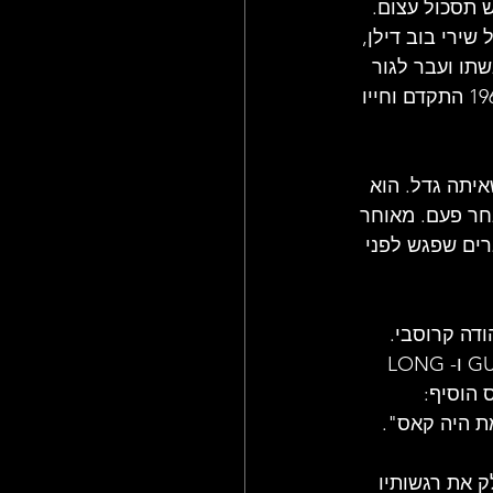
תסכול עצום. 
ירי בוב דילן, 
תו ועבר לגור 
עם לארי קורזון, חבר שעבד בסניף הבריטי של סוכנות האמנים ויליאם מוריס. קיץ 1968 התקדם וחייו 
יתה גדל. הוא 
חר פעם. מאוחר 
ים שפגש לפני 
רהאם מהרגע ששמעתי את השיר KING MIDAS IN REVERSE", הודה קרוסבי. 
"הרעיון הזה בהחלט היה לי בראש. אפילו שלחתי לו קלטת עם השירים GUINNEVERE ו-LONG 
 הוסיף: 
ת היה קאס".
 את רגשותיו 