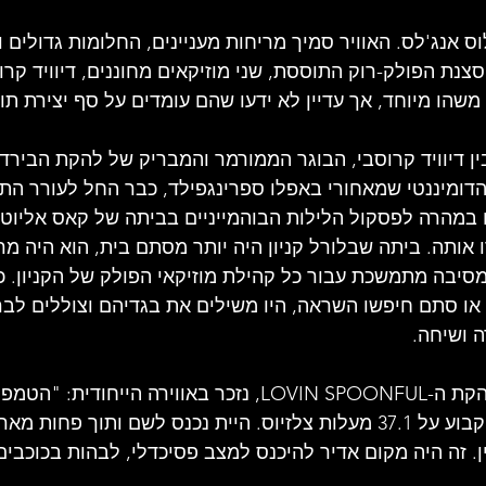
 קניון, לוס אנג'לס. האוויר סמיך מריחות מעניינים, החלומות גדולים
נת הפולק-רוק התוססת, שני מוזיקאים מחוננים, דיוויד קרוס
משהו מיוחד, אך עדיין לא ידעו שהם עומדים על סף יצירת תו
ין דיוויד קרוסבי, הבוגר הממורמר והמבריק של להקת הבירדס
הדומיננטי שמאחורי באפלו ספרינגפילד, כבר החל לעורר התר
במהרה לפסקול הלילות הבוהמייניים בביתה של קאס אליוט,
 אותה. ביתה שבלורל קניון היה יותר מסתם בית, הוא היה מר
סיבה מתמשכת עבור כל קהילת מוזיקאי הפולק של הקניון. כ
 או סתם חיפשו השראה, היו משילים את בגדיהם וצוללים לב
 ושיחה.
ג'ון סבסטיאן, מנהיג להקת ה-LOVIN SPOONFUL, נזכר באווירה ה
בבריכה נשמרה באופן קבוע על 37.1 מעלות צלזיוס. היית נכנס לשם ותוך פחו
. זה היה מקום אדיר להיכנס למצב פסיכדלי, לבהות בכוכבי