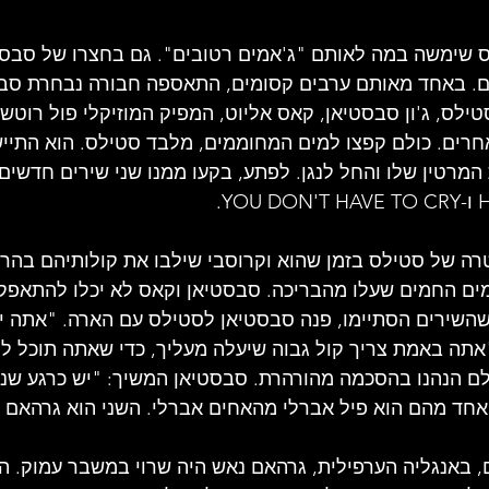
 שימשה במה לאותם "ג'אמים רטובים". גם בחצרו של סבסט
. באחד מאותם ערבים קסומים, התאספה חבורה נבחרת סביב
סטילס, ג'ון סבסטיאן, קאס אליוט, המפיק המוזיקלי פול רוטש
חרים. כולם קפצו למים המחוממים, מלבד סטילס. הוא התיי
מרטין שלו והחל לנגן. לפתע, בקעו ממנו שני שירים חדשים 
Y.
טרה של סטילס בזמן שהוא וקרוסבי שילבו את קולותיהם בהרמ
ם החמים שעלו מהבריכה. סבסטיאן וקאס לא יכלו להתאפק 
שירים הסתיימו, פנה סבסטיאן לסטילס עם הארה. "אתה יוד
אתה באמת צריך קול גבוה שיעלה מעליך, כדי שאתה תוכל ל
ם הנהנו בהסכמה מהורהרת. סבסטיאן המשיך: "יש כרגע שני 
אחד מהם הוא פיל אברלי מהאחים אברלי. השני הוא גרהאם 
באנגליה הערפילית, גרהאם נאש היה שרוי במשבר עמוק. הו