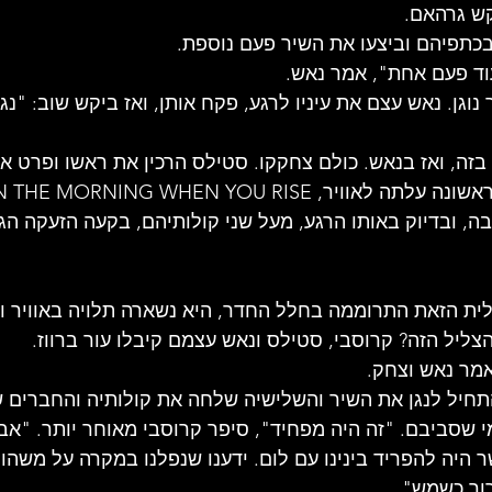
קש גרהאם.
כתפיהם וביצעו את השיר פעם נוספת.
וד פעם אחת", אמר נאש.
וגן. נאש עצם את עיניו לרגע, פקח אותן, ואז ביקש שוב: "נגנו
ה בזה, ואז בנאש. כולם צחקקו. סטילס הרכין את ראשו ופרט 
, ובדיוק באותו הרגע, מעל שני קולותיהם, בקעה הזעקה הג
ית הזאת התרוממה בחלל החדר, היא נשארה תלויה באוויר וכ
צליל הזה? קרוסבי, סטילס ונאש עצמם קיבלו עור ברווז.
אמר נאש וצחק.
תחיל לנגן את השיר והשלישיה שלחה את קולותיה והחברים שר
י שסביבם. "זה היה מפחיד", סיפר קרוסבי מאוחר יותר. "אב
ר היה להפריד בינינו עם לום. ידענו שנפלנו במקרה על משהו 
רור כשמש".