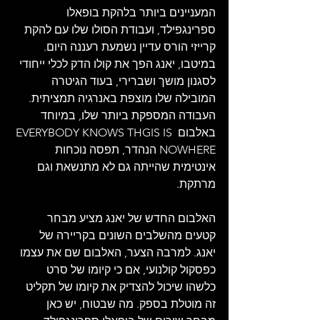
המעניינים ביותר בלהקת בופאלו 
ספרינגפילד, ועבודת הסולו שלו עם להקת 
קרייזי הורס עדיין נשמעת רעננה היום. 
במיטבו, יאנג הפך את קולו הדק לכלי ייחודי 
לסגנון מושך ושברירי, בעוד הגיטרה 
המובילה שלו מוצפת באנרגיה תמציתית. 
העבודה המספקת ביותר שלו, במיוחד 
באלבום EVERYBODY KNOWS THGIS IS 
NOWHERE הנהדר, תפסה נוכחות 
אינטימית שהייתה גם לא מתנשאת וגם 
מרתקת.
האלבום החדש של יאנג מציע מבחר 
קטעים מהשלבים השונים בקריירה של 
יאנג. למרבה הצער, האלבום שם את עצמו 
כפסקול קולנועי, אם כי קיומו של סרט 
כלשהו שיכול להצדיק את קיומו של תקליט 
זה מוטלת בספק. מה שבטוח, יש כאן 