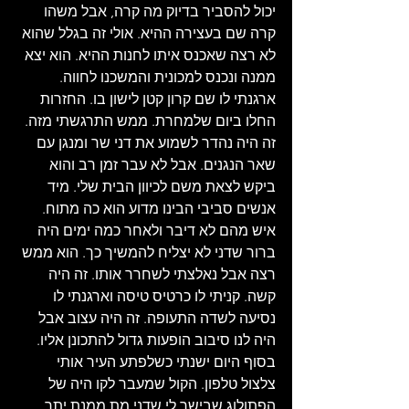
יכול להסביר בדיוק מה קרה, אבל משהו 
קרה שם בעצירה ההיא. אולי זה בגלל שהוא 
לא רצה שאכנס איתו לחנות ההיא. הוא יצא 
ממנה ונכנס למכונית והמשכנו לחווה. 
ארגנתי לו שם קרון קטן לישון בו. החזרות 
החלו ביום שלמחרת. ממש התרגשתי מזה. 
זה היה נהדר לשמוע את דני שר ומנגן עם 
שאר הנגנים. אבל לא עבר זמן רב והוא 
ביקש לצאת משם לכיוון הבית שלי. מיד 
אנשים סביבי הבינו מדוע הוא כה מתוח. 
איש מהם לא דיבר ולאחר כמה ימים היה 
ברור שדני לא יצליח להמשיך כך. הוא ממש 
רצה אבל נאלצתי לשחרר אותו. זה היה 
קשה. קניתי לו כרטיס טיסה וארגנתי לו 
נסיעה לשדה התעופה. זה היה עצוב אבל 
היה לנו סיבוב הופעות גדול להתכונן אליו. 
בסוף היום ישנתי כשלפתע העיר אותי 
צלצול טלפון. הקול שמעבר לקו היה של 
הפתולוג שבישר לי שדני מת ממנת יתר. 