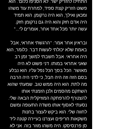
התחילו להזריק ישר. לא הסניפו כלום'. הוא 
פשוט הזריק קצת ספיד, למחרת עוד משהו 
ומכאן ואילך, הוא היה נרקומן. הוא תמיד 
היה אדם חזק והוא היה גם נרקומן חזק. 
עשה יותר מכל אחד אחר, אומרים לי..." 
ובראיון אחר אמר: "הרגשתי אחראי, אבל 
באמת שלא יכולתי לעשות דבר. כלומר, הוא 
היה אחראי. אבל חשבתי למשך זמן רב 
שאני אחראי במותו. דני פשוט לא היה 
מאושר. הכל בסך הכל נפל עליו. הוא נבלע 
בסם הזה וזה היה חבל, כי לדני היה הרבה 
מה לתת. הוא היה ממש טוב. שמעתי שהוא 
השתקם מהסמים ולכן הזמנתי אותו 
להצטרף להרפתקה המוזיקלית הבאה שלי. 
נסעתי לאסוף אותו משדה התעופה ומשם 
לחווה שלי. הוא ביקש לעצור בחנות 
משקאות חריפים ועצרנו בעיירה קטנה ליד 
סן פרנסיסקו. היה משהו מוזר בזה. אני לא 