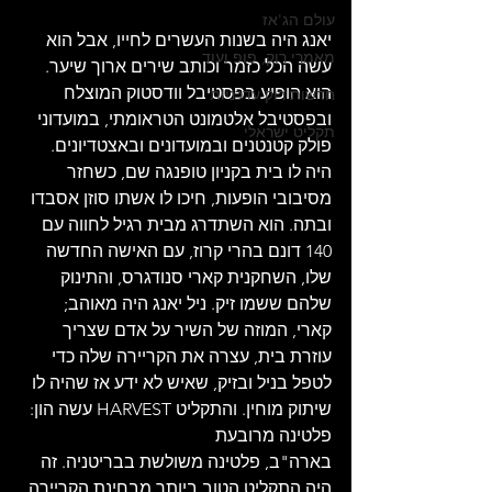
עולם הג'אז
יאנג היה בשנות העשרים לחייו, אבל הוא 
מאמרי רוק, פופ ועוד
עשה הכל כזמר וכותב שירים ארוך שיער. 
הוא הופיע בפסטיבל וודסטוק המוצלח 
חדשות רוק עדכניות
ובפסטיבל אלטמונט הטראומתי, במועדוני 
תקליט ישראלי
פולק קטנטנים ובמועדונים ובאצטדיונים. 
היה לו בית בקניון טופנגה שם, כשחזר 
מסיבובי הופעות, חיכו לו אשתו סוזן אסבדו 
ובתה. הוא השתדרג מבית רגיל לחווה עם 
140 דונם בהרי קרוז, עם האישה החדשה 
שלו, השחקנית קארי סנודגרס, והתינוק 
שלהם ששמו זיק. ניל יאנג היה מאוהב; 
קארי, המוזה של השיר על אדם שצריך 
עוזרת בית, עצרה את הקריירה שלה כדי 
לטפל בניל ובזיק, שאיש לא ידע אז שהיה לו 
שיתוק מוחין. והתקליט HARVEST עשה הון: 
פלטינה מרובעת
בארה"ב, פלטינה משולשת בבריטניה. זה 
היה התקליט הטוב ביותר מבחינת הקריירה 