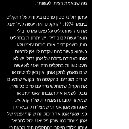
מה שבאמת רציתי לעשות".
עיתון רולינג סטון פרסם ביקורת על התקליט 
בינואר 1974: "התקליט הזה יעשה לניל יאנג 
את מה שהתקליט על פאט גארט ובילי 
הנער עשה לבוב דילן. יש יתרונות בתקליט 
הזה, כשמקבלים אותו בזכות עצמו ולא 
כשהוא קשור למה שקדם לו. אין לתפוס 
אותו כעבודה גדולה של אמן גדול. יש לא 
מעט טעויות בתקליט הזה ויאנג לא עשה 
שום מאמץ לתקן אותן. אין כאן להיטים או 
שירים מוכרים. בהקלטה הזו בקושי שומעים 
את הקהל, שמוחלש מיד עם סיום כל שיר, 
מבלי לשמוע את תגובתו האמיתית. או 
שמא זו תגובתו האמיתית של הקהל אז. 
יאנג הוא אמן אמיתי שמצליח להביא יגון 
כמו שאף אמן אחר יכול. זה שיקוף עצמי של 
אמן מיוחד כמו שרק ניל יאנג יכול להביא". 
עיתון מלודי מייקר: "התקליט הזה מראה כי 