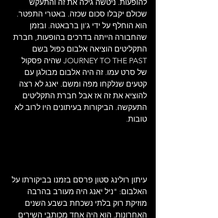
להופעות. ניטשה גילה את זה והתעקש 
שכולם יקבלו סכום שכזה. באטרי התפטר. 
הוא הוחלף על ידי ג'ון ברבאטה. ובזמן 
שהחבורה הייתה בדרכים בהופעות, חברת 
התקליטים הוציאה אלבום כפול בשם 
JOURNEY TO THE PAST שהיה פסקול 
של סרט עמו. זה היה אלבום מבולגן עם 
קטעים שנלקחו מפה ומשם. יאנג לא רצה 
להוציא את זה אז אבל חברת התקליטים 
התעקשה. הביקורות בעיתונים היו לרוב לא 
טובות.
עיתון רולינג סטון פרסם בזמנו בביקורתו על 
האלבום: "ניל יאנג היה מעורב בהרבה 
מוזיקת ​​רוק בלתי נשכחת בשבע השנים 
האחרונות. הוא היה אחד מכותבי השירים 