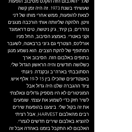
שלו: "האלבום הזה הוקלט מסיבוב הופעות 
שעשיתי בשנת 1973. זה היה זמן קשה 
לצאת להופעות, ממש אחרי מותו של דני 
וויטן. הלהקה שליוותה אותי הורכבה מנגנים 
נהדרים; בן קית', ג'ק ניטשה, טים דראמונד 
וקני באטרי. באמצע הסיבוב, החל מניו 
אורלינס, הצטרף גם ג'וני ברבאטה, לשעבר 
המתופף של להקת הצבים. הוא נשמע מנגן 
בתופים באלבום הזה. הסיבוב ארך 
כשלושה חודשים והיה הראשון הגדול שלי. 
הסתובבתי בארה"ב ובקנדה. ניגנתי 
באצטדיונים שהכילו בין 15 ל-19 אלף איש. 
ציוד ההגברה שלנו היה גדול אבל 
המוניטורים לא היו מספיק גדולים ונאלצתי 
לשיר חזק כדי לשמוע את עצמי. שומעים 
את זה בקול שלי. ביצענו בהופעות שירים 
רבים מהאלבום HARVEST, אבל רציתי 
להוציא באלבום שירים חדשים לגמרי. 
האלבום לא התקבל בזמנו באהדה אבל זה 