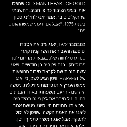
HEART OF GOLD ו-OLD MAN שהפכו 
אותו בעיני הציבור כהיפי חביב. "חשבתי 
שהתקליט טוב", אמר יאנג לרולינג סטון 
בשנת 1975. "אבל גם ידעתי שמשהו גוסס 
פה".
בנובמבר 1972, יאנג עזב את אסבדו 
וטופנגה והעביר את השחקנית קארי 
סנודגרס לחווה שלו, בגבעות מדרום לסן 
פרנסיסקו. בנם זיק היה בן חודשיים, ויאנג 
עשה חזרות שם לקראת סיבוב ההופעות 
של HARVEST. וויטן הגיע לשם, כי יאנג 
ממש העריץ אותו כדמות מוזיקלית. ניטשה 
היה שם - חי עם משפחתו באחד הבניינים 
בחווה. ניל חיבב את ג'ק כי זה תמיד היה 
ישר איתו. החזרות היו סיוט. ניטשה אמר 
ליאנג את האמת הקשה, שוויטן לא יכול 
לתפקד, אבל יאנג המשיך לתמוך וויטן, 
מלמד אותו את תפקידיו בנפרד. יאנג 