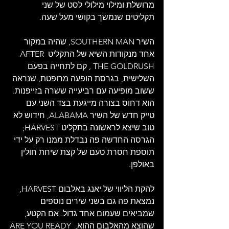
מרושלת ומילוי מילולי לסט של שני 
תקליטים שנמשך בקושי מעל שעה.
השיר SOUTHERN MAN, שהיה במקור 
אחד מנקודות השיא של התקליט AFTER 
THE GOLDRUSH , קם לתחייה בפעם 
השלישית, בגרסת הופעה מרופטת, שנראה 
ששוב מופיעה עם רביעייה ששרה בזייפנות. 
הוא דחוס בצורה מייגעת בצד השני עם 
טייק חדש של השיר ALABAMA, חידוש לא 
טוב שיצא לראשונה בתקליט HARVEST; 
הגרסה החדשה פה נבדלת ממנו רק על ידי 
תוספת חסרת טעם של קצת שיחת חולין 
באולפן.
להקת הליווי של יאנג באלבום HARVEST, 
נמצאת פה גם בשני שירים נוספים 
שמביאים שעמום אחד גדול. אם הקטע, 
שהוצא מהאלבום ההוא, ARE YOU READY 