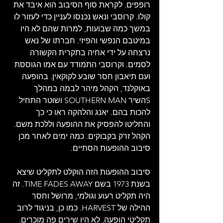
רופפים. לקראת סוף הסיבוב הוא איבד את 
קולו. קרוסבי ונאש נכנסו לעניין כדי לעזור לו 
במשך כמה שבועות, למרות שהם לא היו 
במיטבם הנפשי והפיזי. חברתו של נאש 
נרצחה על ידי אחיה בתקרית הקשורה 
לסמים. וקרוסבי התמודד עם אמו הגוססת 
ועם תיאבון חסר שובע לקוקאין. בהופעה 
באוקלנד, הקהל מיהר לבמה במהלך 
Sהשיר SOUTHERN MAN ושוטר התחיל 
להכות בהם. יאנג והלהקה ראו כי כך 
והחליטו להפסיק את ההופעה וללכת משם. 
הקהל זרק בקבוקים. כמה ימים לאחר מכן 
סיבוב ההופעות הסתיים.
סיבוב ההופעות הזה הוקלט לתקליט שיצא 
בשנת 1973 בשם TIME FADES AWAY. זה 
היה תקליט רעוע וגולמי, מרושל וחסר 
ההילה של HARVEST. כמו כן, בניגוד לרוב 
תקליטי הופעה, לא היו שירים פה מוכרים. 