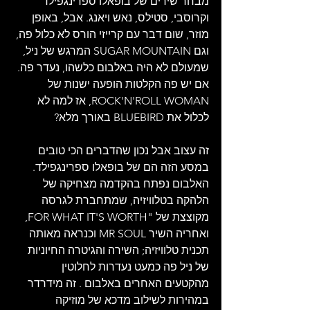
מבחר שירים של בופאלו ספרינגפילד 
וקרוסבי, סטילס, נאש ויאנג. אבל, באופן 
מוזר, שום דבר עם קרייזי הורס לא כלול פה, 
וגם SUGAR MOUNTAIN המרגש של ניל, 
שמעולם לא היה באלבום כלשהו, נעדר פה. 
אם יש פה הקלטות הופעה ישנות של 
ROCK'N'ROLL WOMAN, אז למה לא 
לכלול את BLUEBIRD באורך מלא?
זה עצוב אבל נכון שהדברים הכי טובים 
במסע הזה הם של בופאלו ספרינגפילד. 
האלבום נפתח בהקדמה מצחיקה של 
הלהקה בטלוויזיה, שמתחברת לגרסה 
מקוצצת של "FOR WHAT IT'S WORTH, 
ואחריה השיר MR SOUL וכנראה מאותה 
תכנית טלוויזיה; השירה והגיטרה החיוניות 
של ניל פה כמעט נעדרות לחלוטין 
מהקטעים האחרים באלבום . זה מידרדר 
במהירות לשילוב מדכא של מוזיקה 