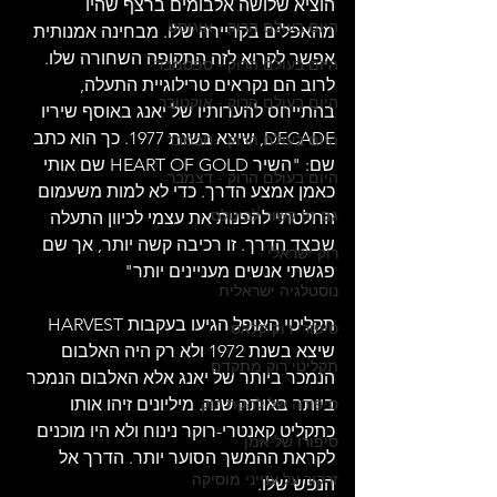
הוציא שלושה אלבומים ברצף שהיו 
היום בעולם הרוק - אוגוסט
מהאפלים בקריירה שלו. מבחינה אמנותית 
אפשר לקרוא לזה התקופה השחורה שלו. 
היום בעולם הרוק - ספטמבר
לרוב הם נקראים טרילוגיית התעלה, 
היום בעולם הרוק - אוקטובר
בהתייחס להערותיו של יאנג באוסף שיריו 
DECADE, שיצא בשנת 1977. כך הוא כתב 
היום בעולם הרוק - נובמבר
שם: "השיר HEART OF GOLD שם אותי 
היום בעולם הרוק - דצמבר
כאמן אמצע הדרך. כדי לא למות משעמום 
גם זה קשור לביטלס
החלטתי להפנות את עצמי לכיוון התעלה 
שבצד הדרך. זו רכיבה קשה יותר, אך שם 
רוק ישראלי
פגשתי אנשים מעניינים יותר"
נוסטלגיה ישראלית
תקליטי האופל הגיעו בעקבות HARVEST 
סיפורי רוק קלאסי
שיצא בשנת 1972 ולא רק היה האלבום 
תקליטי רוק מתקדם
הנמכר ביותר של יאנג אלא האלבום הנמכר 
סיפורה של להקת רוק
ביותר באותה שנה. מיליונים זיהו אותו 
כתקליט קאנטרי-רוקר נינוח ולא היו מוכנים 
סיפורו של אמן
לקראת ההמשך הסוער יותר. הדרך אל 
זרקור על ענייני מוסיקה
הנפש שלו.