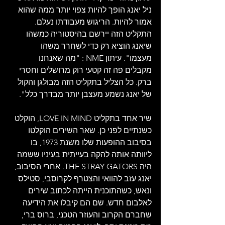
ניל יאנג הופך להיות צפוי יותר ממה שהוא 
אמור להיות. הריגוש מעבודתו נעלם. 
התקליט הזה יירשם בהיסטוריה כמשהו 
שיאנג הוציא רק כדי לשחרר משהו 
מעצמו". עיתון NME : "מה שאנחנו 
מקבלים פה זה קטעי רוק מרושלים וחסרי 
ברק. כל הצליל בתקליט הזה מבולגן והקול 
של יאנג נשמע מעצבן יותר מבדרך כלל".
שיר אחד בתקליט LOVE IN MIND, הוקלט 
כשנתיים לפני כן. שאר השירים הוקלטו 
בסיבוב ההופעות שלו משנת 1973, בו 
ליוותה אותה להקה בעייתית בעיניו ששמה 
היה THE STRAY GATORS. אחרי הסיבוב, 
יאנג עזב להוואי והצטרף לקרוסבי, סטילס 
ונאש, כשהתוכנית הייתה לכתוב שירים 
לאלבום חדש. שם הם קיבלו את הידיעה 
שחברם הקרוב והעוזר הטכני, ברוס ברי, 