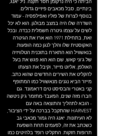
הביתה כי היה נרקומן חסר תקנה. ניל יאנג, 
בינתיים, סבל מכאבים פיזיים גדולים. 
בנוסף לצרות של פוליו ואפילפסיה - עמוד 
השדרה שלו היה במצב מבולגן. הוא לא יכל 
לשים על עצמו גיטרה חשמלית כבדה. ובכל 
זאת, בתחילת 1971 הוא ארז את הגיטרה 
האקוסטית שלו והלך לנגן כמה הופעות. 
בנאשוויל הוא התארח בתוכנית הטלוויזיה 
של ג'וני קאש, שם הוא הוא פגש את בעל 
האולפן, אליוט מייזר, וקיבל את הצעתו 
להקליט את השירים החדשים שהוא כתב. 
מייזר הביא נגנים מנאשוויל כמו המתופף 
קני באטרי והבסיסט טים דראמונד. גם 
חברו מזה שנים, המעבד-מתזמר ג'ק ניטשה 
- הובא לתהליך והתוצאה באה עם 
HARVEST שהתקבל בברכה על ידי הציבור, 
לא העיתונות. יאנג היה גמור מכאבי גב 
כשכתב את זה, לפעמים תחת השפעת 
תרופות חזקות. התקליט רופד בלהיטים כמו 