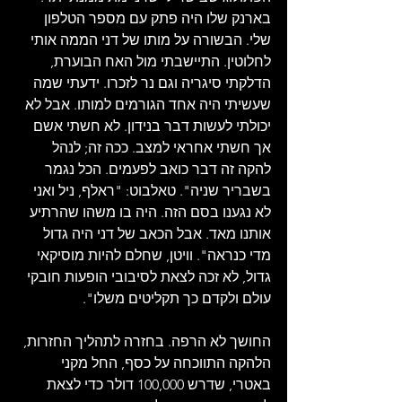
בארנק שלו היה פתק עם מספר הטלפון 
שלי. הבשורה על מותו של דני הממה אותי 
לחלוטין. התיישבתי מול האח הבוערת, 
הדלקתי סיגריה וגם נר לזכרו. ידעתי שמה 
שעשיתי היה אחד הגורמים למותו. אבל לא 
יכולתי לעשות דבר בנידון. לא חשתי אשם 
אך חשתי אחראי למצב. ככה זה; לנהל 
להקה זה דבר כואב לפעמים. הכל נגמר 
בשבריר שניה". טאלבוט: "ראלף, ניל ואני 
לא נגענו בסם הזה. היה בו משהו שהרתיע 
אותנו מאד. אבל הכאב של דני היה גדול 
מדי כנראה". וויטן, שחלם להיות מוסיקאי 
גדול, לא זכה לצאת לסיבובי הופעות חובקי 
עולם ולקדם כך תקליטים משלו".
החושך לא הרפה. בחזרה לתהליך החזרות, 
הלהקה התווכחה על כסף, החל מקני 
באטרי, שדרש 100,000 דולר כדי לצאת 