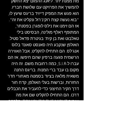
מת ממנת יתר. ליאנג ההמום יצא החשק 
להמשיך את הפרויקט עם שלושת חבריו. 
הוא פגש את המפיק דייויד בריגס שיעץ לו, 
"בוא נעשה קצת רוק'נ'רול ונקליט את זה". 
אז הם זימנו את נילס לופגרן בפסנתר, 
המתופף ראלף מולינה, הבסיסט בילי 
טאלבוט ואת בן קית' בגיטרת פדאל סטיל. 
האולפן שנקבע היה סאנסט סאונד בלוס 
אנג'לס. הם התחילו להקליט, אבל האווירה 
הרשמית פגעה ברפיון שהם חיפשו, אז הם 
עברו ל-S.I.R, כמה רחובות משם. זה היה 
מקום בו עבד ברי המנוח. בריגס החנה 
משאית מלאה בציוד בסמטה מאחורי חדר 
החזרות, וברשות בעלי האולפן, קדח חור 
דרך הקיר החיצוני כדי להעביר את הכבלים 
דרכו. הם התחילו להקליט שם את מה 
שיהיה TONIGHT'S THE NIGHT. הלהקה 
ניגנה על במת החזרות כמו הופעה עם קהל 
מדומה. בריגס רץ הלוך ושוב בין החדר 