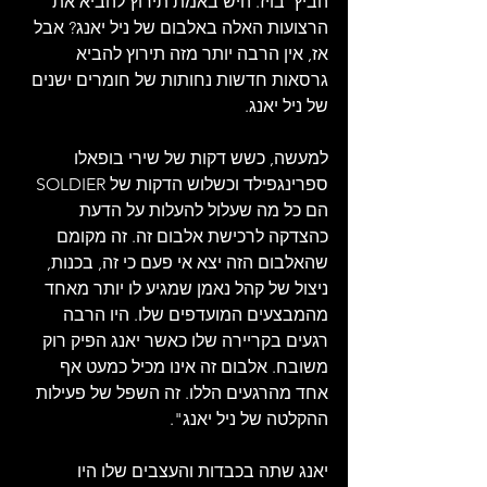
הביץ' בויז. היש באמת תירוץ להביא את 
הרצועות האלה באלבום של ניל יאנג? אבל 
אז, אין הרבה יותר מזה תירוץ להביא 
גרסאות חדשות נחותות של חומרים ישנים 
של ניל יאנג.
למעשה, כשש דקות של שירי בופאלו 
ספרינגפילד וכשלוש הדקות של SOLDIER 
הם כל מה שעלול להעלות על הדעת 
כהצדקה לרכישת אלבום זה. זה מקומם 
שהאלבום הזה יצא אי פעם כי זה, בכנות, 
ניצול של קהל נאמן שמגיע לו יותר מאחד 
מהמבצעים המועדפים שלו. היו הרבה 
רגעים בקריירה שלו כאשר יאנג הפיק רוק 
משובח. אלבום זה אינו מכיל כמעט אף 
אחד מהרגעים הללו. זה השפל של פעילות 
ההקלטה של ​​ניל יאנג".
יאנג שתה בכבדות והעצבים שלו היו 