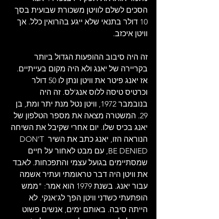
הסכים לשלם לוויטן משכורת שבועית בסך 
10 דולר בתנאי שלא ייגע בהרואין כלל. אך 
וויטן איכזב.
זה היה סיבוב ההופעות הגדול ביותר 
בקריירה של יאנג ולא היה מקום בעייתיים. 
אז יאנג פיטר את וויטן ונתן לו 50 דולר 
וכרטיס טיסה ללוס אנג'לס. זה היה 
בנובמבר 1972, וויטן נטל מנת יתר ומת, בן 
29. המשטרה מצאה את מספר הטלפון של 
יאנג בכיס שלו. יום אחרי שקיבל את השיחה 
הנוראה הזו, יאנג כתב את השיר DON'T 
BE DENIED, עם מבט לאחור על חיים 
שמסתיימים בגועל עצמי והתפכחות. לאבד 
את וויטן היה דבר טראומתי ועתיר אשמה 
עבור יאנג. בשנת 1979 הוא אמר: "ממש 
הופתעתי כשדני וויטן הפך לג'אנקי. לא 
הייתה סיבה. באותם ימים, אנשים פשוט 