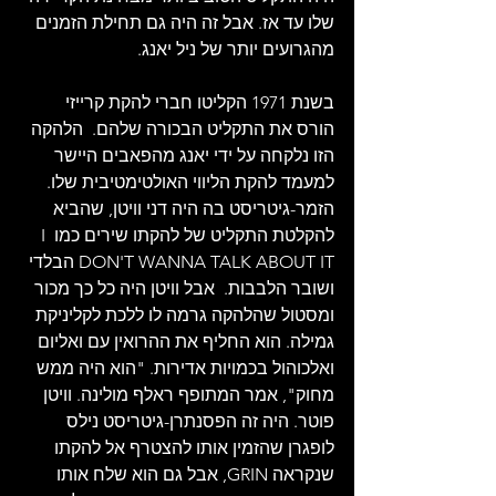
שלו עד אז. אבל זה היה גם תחילת הזמנים 
מהגרועים יותר של ניל יאנג.
בשנת 1971 הקליטו חברי להקת קרייזי 
הורס את התקליט הבכורה שלהם.  הלהקה 
הזו נלקחה על ידי יאנג מהפאבים היישר 
למעמד להקת הליווי האולטימטיבית שלו. 
הזמר-גיטריסט בה היה דני וויטן, שהביא 
להקלטת התקליט של להקתו שירים כמו I 
DON'T WANNA TALK ABOUT IT הבלדי 
ושובר הלבבות.  אבל וויטן היה כל כך מכור 
ומסטול שהלהקה גרמה לו ללכת לקליניקת 
גמילה. הוא החליף את ההרואין עם ואליום 
ואלכוהול בכמויות אדירות. "הוא היה ממש 
מחוק", אמר המתופף ראלף מולינה. וויטן 
פוטר. היה זה הפסנתרן-גיטריסט נילס 
לופגרן שהזמין אותו להצטרף אל להקתו 
שנקראה GRIN, אבל גם הוא שלח אותו 