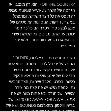
FOR THE COUNTRY, הוא רק מעצבן, אז 
הגרסה של השיר WORDS פוגענית ממש. 
זה תופס את כל הצד השלישי, ומתפתל 
במשך 15 דקות. הניסיונות האומללים של 
יאנג לבצע סולו גיטרה הם כל כך חסרי 
יכולת עד שהם מביכים. כל שלושת שירי 
HARVEST נשמעו טוב יותר בגלגוליהם 
המקוריים.
השיר החדש היחיד באלבום, SOLDIER, 
מבוצע על ידי ניל לבדו בפסנתר. זו הקלטה 
עלובה, והשיר בקושי עומד בסטנדרטים 
הרגילים של יאנג; אולי זה ממלא תפקיד 
כלשהו בסרט. מלבד שיר זה, הצד הרביעי 
נתון למפח נפש: יש פה קצת מהיצירה 
'משיח' של הנדל, ולא פחות מוזר, יש פה 
את LET'S GO AWAY FOR A WHILE של 
בריאן ווילסון, מהאלבום PET SOUNDS של 