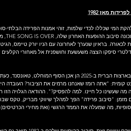
ידות מאז 1982
קת המי שכללו לכדי שלמות, זוהי אמנות הפרידה הבלתי-סופ
שנמצאת כעת ב
 לכאורה. בראיון שנערך לאחרונה עם הניו יורק טיימס, הגיט
 דלטרי סיפקו הצצה משעשעת וחושפנית אל מאחורי הקלעים 
 קומית: "אתה רומז שאנחנו מרמים את הציבור? העובדה היא
ה מה שעשינו כל חיינו. למה להפסיק?". ההודאה הגלויה הזו 
 מזמן: "סיבוב פרידה" הפך למהלך שיווקי מבריק, טקס שבו
פיות, מה שמעלה את הממד הרגשי (ואת מחירי הכרטיסים), 
זו לא הפעם הראשונה שהם עושים זאת. סיבוב ה