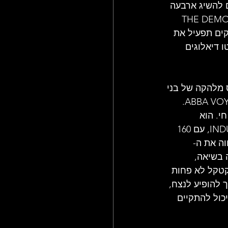
יכולים להשיג ארבעה 
 אחד מהם מעוצב בהשראת דמויות הבמה של חברי הלהקה: THE DEMON, 
בחירה באחד הטנקים תפעיל את 
סטנלי אף הקליטו דיאלוגים 
 מלהקה של בני 
אדם למותג בידורי נצחי. התוכנית הגדולה, כאמור, היא מופע אוואטרים בסגנון ABBA VOYAGE. 
 חי. הוא 
משתמש בטכנולוגיה פורצת דרך שפותחה על ידי חברת INDUSTRIAL LIGHT & MAGIC, עם 160 
ם ולהקה חיה של 10 נגנים המלווה את ה-
 בשיאה, 
טקל לא פחות 
 להופיע לנצח, 
כול להתקיים 