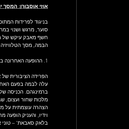
אוזי אוסבורן: המסך י
בניגוד לפרידות המתוכ
חשף מאבק עיקש של מש
הבמה, מסך הטלוויזיה
1. ההופעה האחרונה בווילה פארק
עלה לבמה בפעם האחרונ
ברמינגהם. הכניסה שלו
מלכות שחור ועצום, שגב
הצהרה עוצמתית על מעמ
וידיו, והעניק הופעה 
בלאק סאבאת' – טוני אי