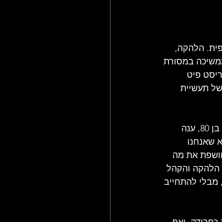
ית. הלהקה, 
מה שמכונה סיבוב ההופעות האחרון שלה, THE SONG IS OVER, ממשיכה במסורת 
ריסט פיט 
של תעשיית 
כשנשאל אם ההופעות בארצות הברית ב-2025 הן אכן הסוף המוחלט, טאונסנד, כעת בן 80, ענה 
 שאנחנו 
חושפת את מה 
 הלהקה והקהל 
מבלי להתחייב 
הופעות שלהם ב-1982 תואר גם הוא כפרידה, ואף 