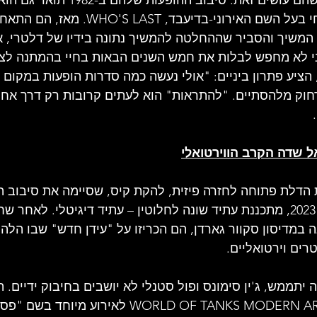
תועד באלבום הופעה חי בעל השם האירוני-בדיעבד
המשיך והסביר שההחלטה להמשיך נתונה בידיו של דלטרי, א
ני לא מחפש לבלות את חמש השנים הבאות בחיי בהמתנה לצנ
הציע פתרון ביניים: "אולי נעשה כמה סדרות הופעות במקום ק
חוק מלהסתיים. "להתראות" הוא לעתים קרובות רק דרך אחר
 שדה הקרב הווירטואלי
הדלת פתוחה לחזרה פיזית, להקת קיס, שסיימה את סיבוב הפ
והמקיף שלה בדצמבר 2023, מתכננת עתיד שונה לחלוטין – עתיד דיגיטלי. לאחר
מדיסון סקוור גארדן, הם הכריזו על "עידן חדש" שבו הלה
רים וירטואליים.
ה יתממש, ג'ין סימונס ופול סטנלי לא יושבים בחיבוק ידיים. 
למשחק הווידאו WORLD OF TANKS MODERN ARMOR לאיר