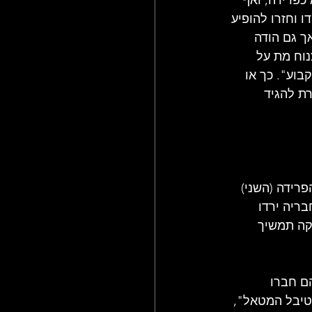
, WHO'S LAST. מאז, הם התאחדו וחזרו להופיע 
ך גם הודה 
וח מת על 
בוע". כך או 
ת להגיד 
רידה (השני) 
 שחבריה ירדו 
קה תמשיך 
הם חברו 
וע מיוחד בשם "פסטיבל המטאל", 