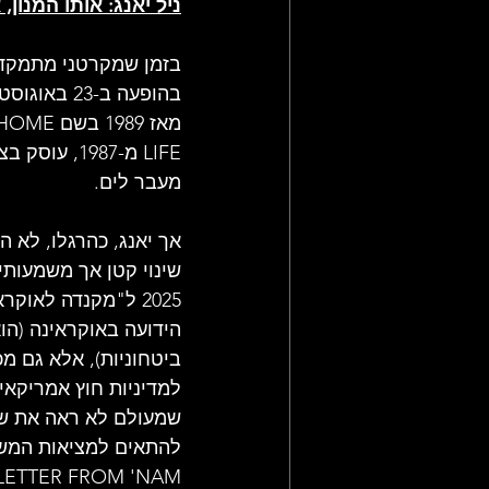
ניל יאנג: אותו המנון,
בזמן שמקרטני מתמקד 
בהופעה ב-3
LIFE מ-987
מעבר לים.   
אך יאנג, כהרגלו, לא 
שינוי קטן אך משמעותי
2025 ל"מקנדה לאו
הידועה באוקראינה (הו
ביטחוניות), אלא גם מ
למדיניות חוץ אמריקאית
שמעולם לא ראה את שירי
LETTER FROM 'NAM, מה שמדגיש עוד יותר את יכולתו להתפתח עם הזמן.  