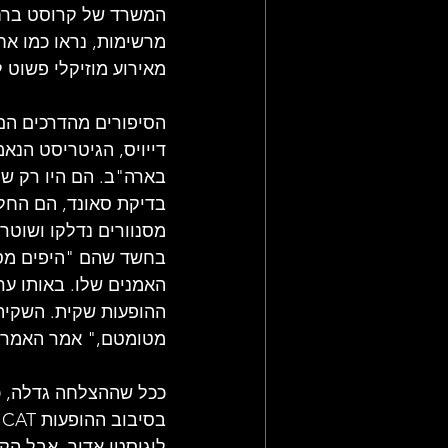
המשרד של קרוסט ברחוב
מרשימות, נראו כמו אח
מאירוע מוזיקלי פשוט 
הסיפורים מהדרכים הם
דייויס, הגיטריסט הנא
בארה"ב. הם היו רק שני
בדיקת סאונד, הם החלי
מסנוורים נדלקו ושוטרי
בחשד שהם "היפים מסו
האמנים שלו. באותו ער
מטומטם," אמר האמרגן,
ככל שההצלחה גדלה, כך
לוגיסטי אדיר, אבל הק