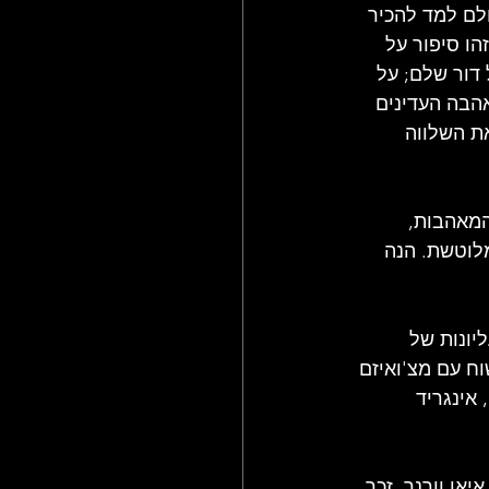
ולם למד להכיר 
הו סיפור על 
דור שלם; על 
הבה העדינים 
ת השלווה 
מאהבות, 
לוטשת. הנה 
יונות של 
וח עם מצ'ואיזם 
אינגריד 
ם, איאן וורנר, זכר 