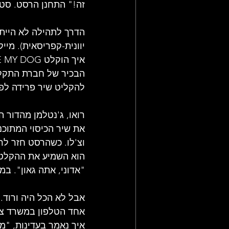
זה!" התחנן הרסט. סט
הדרך לתהילה לא הייתה
יוונית-קפריסאית). מי
הבכיר של חברת התקליט
להקליט שיר פרידה לפ
רואו, ג'נטלמן מהדור ה
וצ'לו. כשהרסט חזר לר
הוא השמיע את ההקלטה
"אדוני, אתה גאון". במקום בעיטה
אחד הטלפון במשרד צלצ