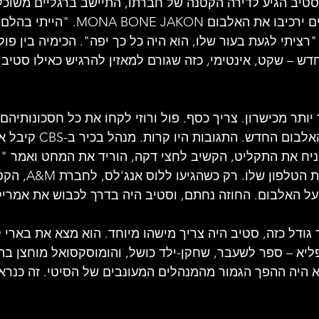
סטיב הגיע לדירה הקטנה של חברתו, התיישב ברגליים משוכל
וניגן את השירים שלימים ירכיבו את האלבום KON
ציתי לגעת בעור שלו, הוא היה כל כך יפה". הכימיה בין פול
חדש – שקט, אינטימי, כזה שגורם למאזין להרגיש כאילו סטיב י
ותר מכישרון. צריך כסף. פול ורוזי לקחו את כל חסכונותיהם ו
כדי לנסות למכור את האלבום החדש.
יח את התקליט, הקשיב לחצי דקה, הוריד את המחט ואמר "ל
מבלי להפסיק את שיחת הטל
על האלבום. החוזה נחתם, וסטיב היה בדרך לכבוש את אמריק
 גודל כזה, סטיב היה צריך מישהו מיוחד. הוא מצא את בארי 
ליא – ספר לשעבר, שחקן-ילד כושל, והומוסקסואל מוחצן בת
וא היה ההפך הגמור מהמנהלים המעונבים של הסיטי. זה כנראה