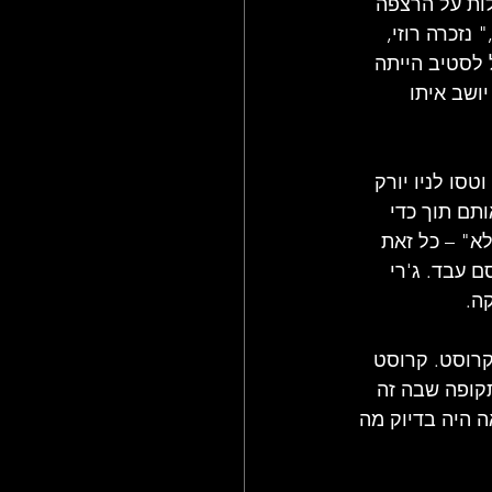
ות על הרצפה 
MONA BONE JA. "הייתי בהלם," נזכרה רוזי, 
 לסטיב הייתה 
ושב איתו 
טסו לניו יורק 
 התגובות היו קרות. מנהל בכיר ב-CBS קיבל אותם תוך כדי 
א" – כל זאת 
פון שלו. רק כשהגיעו ללוס אנג'לס, לחברת A&M, הקסם עבד. ג'רי 
ה.
קרוסט. קרוסט 
קופה שבה זה 
 היה בדיוק מה 