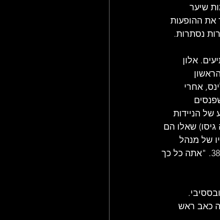
ת שיער 
 את ההופעות 
רות נסתרות.
ים. אלון 
ראשון 
נס, אחרי 
פנסים 
 של הניידות 
יסו) שאלו הם 
ו של מנהל 
ההופעות שקית. השקית הייתה כבדה באופן חשוד. בפנים, לצד הדולרים, היה אקדח 38. "אתה כל כך 
בססיבי. 
 זה היה כאב ראש 