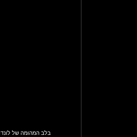
תקליטי רוק מתקדם
סיפורה ש
מאמרי רוק, פופ ועוד
חדשות רו
בלב המהומה של לונדון,