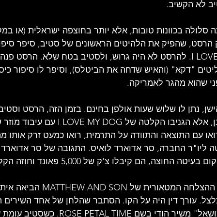
יב לא הקשיב.
 סלולה בכוונות טובות, אלא יותר בחוצפה ישראלית (או במק
יק הרסט, שהפיק את הלהיטים הראשונים של סטיב, סיפר סיפו
איך הוקלט I LOVE MY DOG. להרסט לא היה גרוש, ולסטיב בטח שלא. הרסט פ
ים "דקא" (והאיש שדחה את הביטלס), וסיפר לו סיפור כיסוי
ני שהוא מהגר לאמריקה.
ישן, נתן לו שלוש שעות אולפן בחינם. בזמן הזה, הרסט וסטיב
את שיר הכיסוי המתוכנן, אלא הגניבו הקלטה של
ואו עם התוצאה והתוודה על התרמית, רואו כמעט זרק אותו מה
 ליו"ר החברה, סר אדוארד לואיס. התגובה של סר אדוארד ה
 החוצה, הם קיבלו צ'ק של 5,000 פאונד וחוזה הקלטות.
אבל לא הכל היה ורוד. ההצלחה המטאורי
ל. עורך דין היה על הקו. הסתבר שהלחן של אחד השירים ה
איך נאמר בעדינות, "מושאל" משיר הודי בשם ETAL TIME