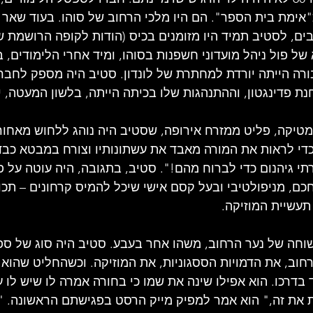
כ"אימת בית הספר". הם היו מלכי הרחוב של סוהו. בעוד שאר 
ים, לסטיב תמיד היו מזומנים בכיס (הודות לקופה הרושמת ש
של פול ניהל מועדוני חשפנות בסוהו, ומיד אחרי הלימודים, 
ורה הייתה יורדת למחתרת של לונדון. סטיב היה מספק לחבריו
ת פדינגטון, וההתנהגות שלו בכיתה הייתה, בלשון המעטה, י
מטיקה, פליט ממזרח אירופה, שסטיב היה נוהג ללחוש מאחורי
כדי לראות את המורה מאבד את עשתונותיו וצורח במבטא כבד
תי גיהנום כדי לברוח מהם!". סטיב, בתגובה, היה עוטה על פ
כם, מניפולטיבי ובעל קסם אישי שיכל להמיס קרחונים – תכו
תעשיית המוזיקה.
חה של נער הרחוב, משהו אחר בעבע. סטיב היה סוג של ספו
וב, את הדמויות הססגוניות, את המוזיקה. וכשהחליט שהוא ר
בדרכו. הוא אפילו שינה את שמו כי בחורה אמרה לו שיש לו עי
ת את זה," הוא אמר למפיק מייק הרסט בפגישתם הראשונה. 