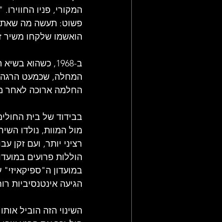
המקורי, פניו החווירו.
הואשמו שלקחו משיר זה שלו ל-RLD
ב-1968, כשהוא 
המחלה, שכמעט הרגה א
החלמה ארוכה לאחר מכן
בבידוד של בית החולים
מול המוות, נולדו השיר
רציני יותר, ועם זקן ע
הוללות פרועים במועדו
במועדון ה"ספיקאיזי" ע
הגיעה אינטנסיביות רו
השינוי הזה הוביל אות