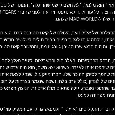
 "אוי," הוא מלמל, "לא חשבתי שמישהו יגלה". המוסר של סטי
MAD WO שלהם.
בשיא ההצלחה של אליל נוער, העולם של קאט סטיבנס קרס. הוא 
ותו, שלחה אותו לגלות כפויה בבית חולים לשלושה חודשים 
. זה היה הרגע שבו סטיבן ג'ורג'יו מת, והמשורר קאט סטיב
, הרחק מהמסיבות, האלכוהול והמעריצות, סטיב נאלץ להביט
ים שיהפכו אותו לאגדה. כשהוא יצא משם, הוא היה אדם שונה. 
בות שהפך לסימן ההיכר שלו. חברו מייק גיל, שנהג לצאת איתו
נים של לונדון (כולל ערב בלתי נשכח שנגמר בצרחות על תוכ
ד שהתוכי נשבר), גילה פתאום מולו אדם זר. הניצוץ הפראי כב
חנית מפחידה כמעט.
ו לחברת התקליטים "איילנד" ולמפגש גורלי עם המפיק פול סמ