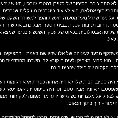
 לא סתם כוכב. הסיפור של סטיבן דמטרי ג'ורג'יו, האיש שהע
ר כיוסוף אסלאם, הוא לא עוד ביוגרפיה מוזיקלית שגרתית. ז
: על נער שגדל מעל מסעדה רועשת והפך למשורר השקט של 
ות רחוב וגניבות קטנות בבית הספר, אבל כתב את שירי הא
ש שליטה אבסולוטית בכאוס של עסקי השעשועים, עד שמצא א
לאל.
משתקף מבעד לעיניהם של אלו שהיו שם באמת – המפיקים, ה
 – הוא פרוע, מצחיק ולעיתים קורע לב. תשכחו מהתדמית המ
לך והקסום של הילד שהביט בירח.
 היה סטיב. הבית שלו לא היה אחוזה כפרית אלא הקומות העל
פטסברי אווניו. אביו, סטברוס, היה טיפוס יווני-קפריסאי קש
 לצעוק על מלצריות כשהגישו יותר מדי אפונה ללקוחות. אמו, 
הגמור – רוך בתוך הכאוס.
סטיב של שנות ה-50 וה-60 לא היה הילד הרגיש שדמיינתם. חברו לספסל הלימודי