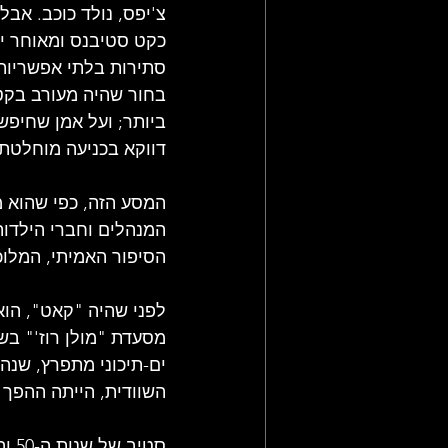
צ'יפס, נולד כוכב. אבל
כקט סטיבנס ומאוחר יות
סתירות בלתי אפשריות
בחור שהיה מעורב בקטט
ביותר; ועל אמן שחיפ
דווקא בכניעה מוחלטת 
המסע הזה, כפי שהוא 
המנהלים וחברי הילדות
הסיפור האמיתי, המלוכ
לפני שהיה "קאט", הוא
מסעדת "מולן רוז'" בשא
ים-תיכוני מתפרץ, שנהג
השוודית, הייתה ההפך 