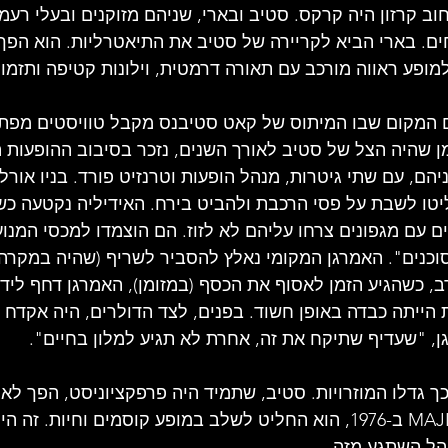
 קרזון היה קרקס. סטיב ובארי, שניהם מזוקנים ובעלי רעמו
ים. בארי הביא לקריירה של סטיב את התיאטרליות. הוא הפך
למופע ראווה מורכב עם תאורה דרמטית, וילונות קטיפה ותזמו
 המקום שבו המיתוס של קאט סטיבנס מקבל טוויסטים מפתיע
מן שהיה הצל של סטיב לאורך השנים, נזכר בסיבוב ההופעות ה
הם, עם שתי גיטרות, מנהל הופעות וטרנזיט פורד. בניו אורלי
טו לשבת על פסי הרכבת ולהביט בירח. האידיליה נקטעה כש
ם עם מגפונים צרחו עליהם לא לזוז. הם הוצמדו למכסי המנוע
כנים". האמרגן המקומי נאלץ להסביר לשריף (שהיה במקרה ג
ב, כשהגיע הזמן לאסוף את הכסף (במזומן), האמרגן דחף לידי
 "שעדיף שתיקח את זה, אחרת לא תגיע למלון בחיים".
 גדלו המוזרויות. סטיב, שתמיד היה פרפקציוניסט, הפך לאו
בסיבוב ההופעות MAJICAT ב-1976, הוא החליט לשלב במופע קוסמים וחיות.
הל השתגע מזה.