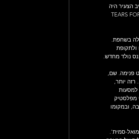
ב הצעיר היה 
פשוט: תעשה מה שאתה רוצה, כל עוד אתה לא נתפס. וזה עוד לפני שחברי TEARS FOR FEARS 
חלה בשחפת. 
ולתקופת 
נס נולד מחדש.
 פנימה. שם, 
רזה יותר, 
 למסעות 
י מפלסטיק 
ה, ובמקומו 
ואל-סמית'. 