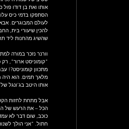
אותו ואת בן דודו פול 
הסתפקו בדמי כיס עלוב
לעולם המבוגרים. אבא 
להכין שיעורי בית, החב
שהשיג מהחנות ליד תחנ
וורנר נזכר במורה למת
"קומוניסט ארור", רק 
מתכוון קומוניסט?! עבר
מלאך תמים. הוא היה ח
אותו היטב בג'ונגל של 
אבל מתחת לחזות הקשו
הכל – את הרעש של הרח
כוכב, שום דבר לא עמד 
חתול. "אני הולך לשנו