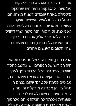
ANARCHY IN THE UK הפכו לזעקות 
פוליטיות, ולרגע קצר נראה היה שהסקס 
פיסטולס באמת עומדים לשנות משהו. הם 
בהחלט הצליחו לזעזע תעשיית מוזיקה 
קפואה ותפסו יותר מחברת תקליטים אחת 
לא מוכנה. וסוף סוף, הנה משהו שריי דייוויס 
יכול היה להתחבר אליו, אנשים סוף סוף 
כתבו שירים על דברים, דברים אמיתיים 
שהיו חשובים לאנשים אחרים. 
אבל כמובן, הצד השני של מניפסט הפאנק 
היה הקידוש של הנעורים: ישן נחשב לחסר 
תועלת, צעיר היה הכל. הכבוד הפך לערך 
נכחד, ושוב הקינקס מצאו את עצמם בצד, 
מביטים פנימה על טרנד שהם עצמם היו 
מחלוציו, הן מבחינה מוזיקלית והן מחוץ 
לבמה. העובדה שהם לא היו להקה 
אופנתית מלכתחילה הצילה אותם מלהפוך 
לאחת מקורבנות התקופה, אבל עצם גילם 