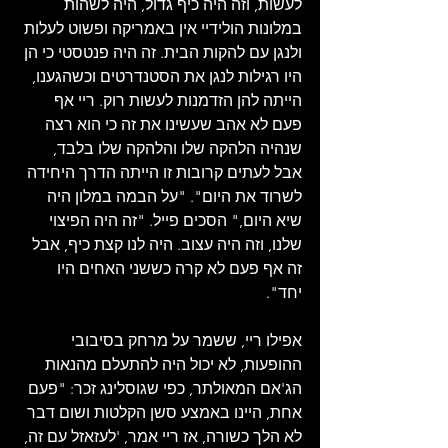
לעשות, וזה היה כיף גדול, היה לשהות 
במלונות הולידיי אין באמריקה ופשוט לעלות 
ולנגן עם להקות הבית. זה היה פנטסטי כי הן 
היו רגילות לנגן את הסטנדרטים וכשהגענו, 
הייתה להן הזדמנות לעשות רוק. ריי אף 
פעם לא אהב שעשינו את זה כי הוא רצה 
שנהיה הלהקה שלו והלהקה שלו בלבד, 
אבל לעתים קרובות זו הייתה הדרך היחידה 
לשרוד את היום". "על הבמה במלון היה 
שיא היום," הסכים פייל. "זה היה הפיצוי 
שלנו, וזה היה עצוב. היה לנו קצת כיף, אבל 
זה אף פעם לא קרה כששני האחים היו 
יחד".
אפילו ריי, ששמר על מרחק בסיבובי 
ההופעות, לא יכול היה להתעלם מהנאות 
הג'אם המאולתר, כפי שגוסלינג זכר: "פעם 
אחת, היינו באמצע סשן הקלטות ושום דבר 
לא הלך כשורה, אז ריי אמר, 'לעזאזל עם זה, 