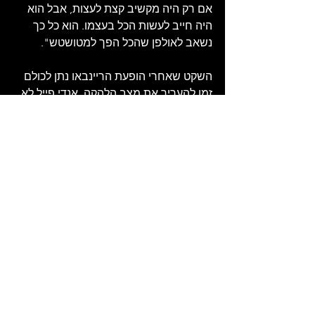
אם רק היה מקשיב קצת לעצות, אבל הוא 
היה חייב לעשות הכל בעצמו. הוא כל כך 
נשאב לאולפן שהכל הפך למטושטש". 
השקט שאחרי הופעת הריינבאו נתן לכולם 
זמן להעריך את מצב הלהקה. אנדי פייל לא 
ראה שוב את ריי, אפילו לא כש"פוטר" 
רשמית מההרכב. ואחרי שמונה שנים, זו 
הייתה גם הופעתו האחרונה של ג'ון גוסלינג 
עם הלהקה, למרות שהוא עצמו לא ידע זאת 
באותו זמן. "תיאטרון הריינבאו היה ההופעה 
האחרונה עם ההרכב ההוא," הוא נזכר. "זו 
הייתה הופעת חג מולד והתחפשנו כרגיל. זו 
הייתה הופעה טובה. ה-BBC הקליט אותה 
ומשדר אותה מדי פעם ברדיו. אבל לא 
האמנתי כששמעתי אותה לראשונה. הכל 
נוגן במהירות שוברת שיאים, כאילו לא 
יכולנו לחכות לברוח משם. זה היה מגוחך".