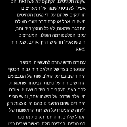
שקנה תקליטים. הקינקס לא עשו זאת. הם 
אפילו לא ניסו לשמור על המעריצים 
הוותיקים שלהם על ידי נגינת הלהיטים 
הישנים. אבל אז קרה דבר מוזר: העולם 
התבגר. פתאום, לא כל הנוצץ היה זהב, 
עקבי הפלטפורמה הופלו, והמעריצים 
חיפשו אליל חדש שידריך אותם. שמו היה 
פאנק.
עם דם חדש שזרם לתעשייה, מספר 
הנפגעים בצד של הגלאם היה גבוה. הכסף 
היחיד שבוזבז על התלבושות של המבצעים 
החדשים היה על סיכות הביטחון שתקועות 
להם באף, העקבים היחידים שעניינו אותם 
היו אלה שדרכו על מישהו אחר, וגושי הכיף 
היחידים שהם התעניינו בהם היו פצצות רוק 
וליחה שהומטרו על השורות הראשונות של 
הקהל שלהם. זו הייתה תקופת מהפכה 
במצעדים ובמדינה כולה, כאשר שירים כמו 