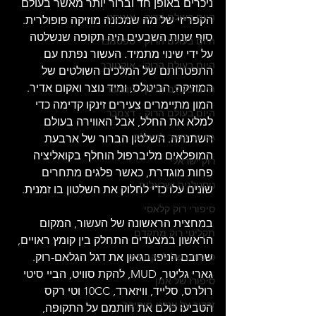
ניכרים באופן חד וברור יותר מאשר בעולם 
היום בעולם הרוק - אוגוסט
הקפריזי של מה שמכונה מוזיקה פופולרית. 
סוף שנות השבעים היה תקופה שנשלטה 
היום בעולם הרוק - ספטמבר
על ידי שינוי מתמיד. העשור נפתח עם 
היום בעולם הרוק - אוקטובר
התפטרותם של המלכים השולטים של 
המוזיקה, הביטלס, ומיד נוצר ואקום אדיר. 
היום בעולם הרוק - נובמבר
המון מתיימרים צעירים זינקו קדימה כדי 
היום בעולם הרוק - דצמבר
למלא את החלל, אבל האווירה בעולם 
גם זה קשור לביטלס
השתנתה. השלטון הברור של ארבעת 
המופלאים מליברפול הוחלף בקואליציה 
רוק ישראלי
פחות מוגדרת, כאשר פלגים מתחרים 
נוסטלגיה ישראלית
שונים עלו כדי לחלוק את השלטון בו זמנית.
סיפורי רוק קלאסי
במחצית הראשונה של העשור, המקום 
תקליטי רוק מתקדם
הראשון במצעדים התחלק בין קומץ ראויים, 
שרובם הניפו בגאון את דגל הגלאם-רוק. 
סיפורה של להקת רוק
גארי גליטר, MUD, להקת סוויט, הביי סיטי 
סיפורו של אמן
רולרס, סלייד, וויזארד, 10CC וטי רקס 
זרקור על ענייני מוסיקה
הטביעו כולם את חותמם על התקופה, 