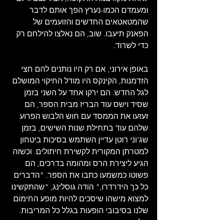
ומעמדם הכמו-נערץ הפך אותם לדבר 
שהמטאטאים החדשים והזועמים של 
הפאנק תיעבו. שוב, הם נאלצו להילחם רק 
כדי לשרוד.
באופן אירוני, אם רק היו נותנים להם חצי 
הזדמנות, הקינקס היו מודל החיקוי המושלם 
לגל החדש. הם ירקו אחד על השני בזמן 
שסיד וישס עוד הבריז מבית הספר, הם 
זעזעו את הממסד עם חוש הלבוש הפרוע 
שלהם עוד בתחילת שנות השישים, בזמן 
שג'וני רוטן עדיין השתמש בסיכות ביטחון 
למטרתן המקורית לקשירת חיתולים. וכשזה 
הגיע ליצירת הרס ומהומה בדרכים, הם 
פשוטו כמשמעו כתבו את הספר. "הדברים 
כל כך הידרדרו," הודה גוסלינג, "שהתקשינו 
למצוא מישהו שיסכים להיות מופע החימום 
שלנו בסיבובי הופעות בגלל כל המריבות. 