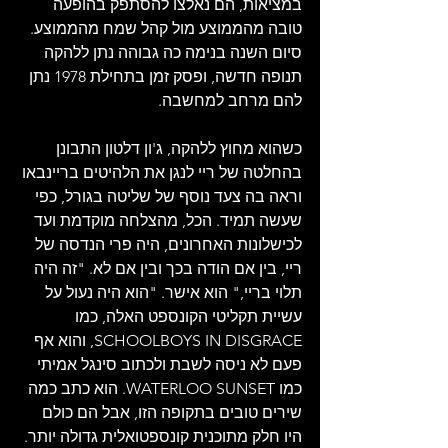
במציאות, הם נאלצו להסתפק בהופעה 
טובה מהממוצע מול קהל שמח מהממוצע. 
סיום השנה בנימה כה גבוהה נתן ללהקה 
תנופה חדשה, ופסק זמן בתחילת 1978 נתן 
להם מרחב למחשבה.
כשהוא מחוץ ללהקה, ג'ון דלטון התבונן 
בהחלטה של ריי לנגן את הלהיטים בריינבאו 
וראה בה צעד נוסף של שליטה בגורל, כפי 
שעשה תמיד. הכל, מהצלחה מוקדמת ועד 
לכישלונות האחרונים, היה פרי הנדסה של 
ריי, בין אם הודה בכך ובין אם לא. "זה היה 
תלוי בריי," הוא אישר. "הוא היה נעול על 
עשיית תקליטי הקונספט האלה, כמו 
SCHOOLBOYS IN DISGRACE, והוא אף 
פעם לא ניסה לשבת ולכתוב סינגל אמיתי 
כמו WATERLOO SUNSET. הוא כתב כמה 
שירים טובים בתקופה הזו, אבל הם כולם 
היו חלק מתוכנית קונספטואלית גדולה יותר. 