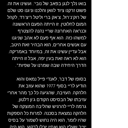
בואו נלך לנגן בפאב של נובי'. ועשינו את זה. 
פשוט זרקנו ציוד לוואן והלכנו וניגנו סט שלם 
של רוק'נ'רול, צ'אק ברי וליטל ריצ'רד, לקהל 
המום לחלוטין. זו הייתה הפעם הראשונה 
וכנראה האחרונה שריי נהנה להצטרף 
למשהו כזה. הוא אף פעם לא אהב שניגנו 
עם אנשים אחרים, הוא הבהיר זאת היטב, 
אבל עדיין עשינו את זה, במיוחד באמריקה. 
הוא לא ראה זאת בעין יפה, אבל זו הייתה 
הדרך היחידה שבה שמרנו על שפיות".
בסופו של דבר, לאנדי פייל נמאס והוא 
הודיע לריי בסוף 1977 שהוא עוזב את 
הלהקה. העזיבה, שהגיעה כל כך מהר אחרי 
עזיבתו של הבסיסט הקודם ג'ון דלטון, 
גרמה לריי להרגיש שהליבה המוצקה של 
הלהקה נמצאת בסכנה. למרות כל הספקות 
שהיו לזמר, הוא היה נחוש לשמור על בסיס 
יציב שעליו הוא ואחיו יוכלו לרקוע. הוא היה 