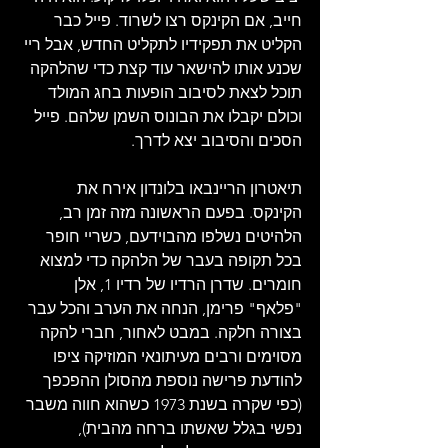
חייב, אם הקינקס רצו לשרוד. פייל כבר 
הקליט את תפקידיו לתקליט החדש, אבל ריי 
שכנע אותו להישאר עוד קצת כדי שהלהקה 
תוכל לצאת לסיבוב הופעות בחג המולד 
וכולם יקבלו את הבונוס השמן שלהם. פייל 
הסכים והסיבוב יצא לדרך.
תיאטרון הריינבאו בלונדון אירח את 
הקינקס. בפעם הראשונה מזה זמן רב, 
הלהיטים נשלפו מהבוידעם, כשריי חופר 
בכל תקופה בעבר של הלהקה כדי למצוא 
חומרים. שדרן הרדיו של רדיו 1, אלן 
"פלאף" פרימן, הנחה את הערב והכל עבר 
בצורה חלקה. במבט לאחור, חברי להקה 
מסוימים ורבים מעיתונאי המוזיקה ציפו 
להודעת פרישה נוספת מהסולן ההפכפך 
(כפי שקרה בשנת 1973 כשהוא חווה משבר 
נפשי בגלל שאשתו ברחה מהבית), 