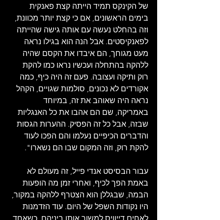
של הקינקס תמיד הייתה קצת פאנקית 
בימים הראשונים, אם כי קצת יותר מכוונת, 
וזה בהחלט נעשה עם אותה גישה שהייתה 
לפאנקיסטים. אבל הנה הוא בגילו נראה 
מעט מגוחך, הם איבדו את הקסם שהיה 
ללהקה בהתחלה ועכשיו נראו כמו להקת 
רוק ותיקה ועצובה. פעם זה היה כיף, כמה 
אקורדים לא נכונים, סולמות שגויים, הקהל 
נראה היה שאוהב את זה, במיוחד 
באמריקה, שם הם אהבו את כל האנגליות 
שבזה, אבל כל זה הפסיק. ההערות הגסות 
והדברים הכיפיים נעלמו והם הפכו לעוד 
להקת רוק, וזה המקום שבו הם נשארו".
עבור הבסיסט אנדי פייל, זה מעולם לא 
באמת הפך לכיף, ואחרי זמן מה הופעות 
הבמה, שבגללן הוא הצטרף ללהקה במקור, 
היו נקודות השפל של היום. עוד הזדמנות 
לאחים דייוויס למשוך אותו ביניהם, כשאחד 