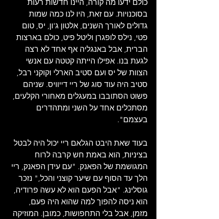
כולם ידעו מה קורה, היינו חדשות רעות 
בסוכנויות. עם זאת, היו לנו כמה שמות 
גדולים לאורך השנים, אלטון ג'ון, יס, טום 
פטי, נילס לופגרן וליטל פיט, כולם בארצות 
הברית, אבל באנגליה אף אחד לא רצה 
לגעת בנו. אפילו הייתה קטטה עם אנשי 
הצוות של יס ועם סטיב הארלי וקוקני רבל, 
סטיב היה עוד סוג של ריי דייוויס. שניהם 
פשוט הסתובבו במעגלים מאחורי הקלעים, 
מסתכלים אחד על השני ומתהדרים 
בעצמם".
בעוד שאת היבט הגלאם ריי יכול היה לבטל 
בציניות, הוא באמת חש קרבה לרוח 
המגושמת של הפאנק. "עם עידן הפאנק, ריי 
הלך עד הסוף עם שיער קוצני והכל," נזכר 
גוסלינג. "אבל הפעם הוא לא עשה פרודיה, 
הוא ניסה להפוך למה שהוא היה פעם, 
מזמן, אבל בלי התחפושות, כמובן. המוזיקה 