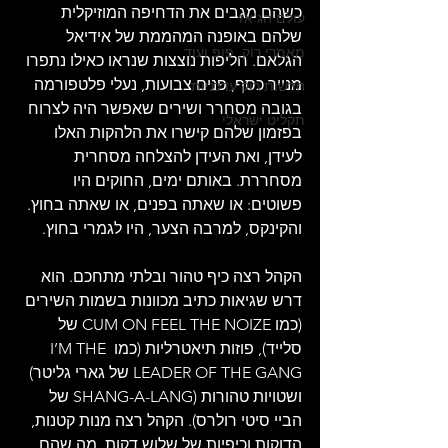
כשהם מגבים את הדחיפה המוזיקלית 
עולם הג'אז
שלהם באופנה המהממת של אידיאל 
מאמרי רוק, פופ ועוד
הגלאם. חליפות נוצצות שנראו כאילו נתפרו 
מנייר כסף, פנים צבועות, נעלי פלטפורמה 
חדשות רוק עדכניות
בגובה מסחרר ושירים שאפשר היה לצרוח 
תקליט ישראלי
בפזמון שלהם קישרו את הלהקות האלו 
לעידן, ואת העידן להצלחה מסחרית 
מסחררת. באותם ימים, החוקים היו 
פשוטים: או שאתה בפנים, או שאתה בחוץ. 
והקינקס, למרבה הצער, היו לגמרי בחוץ.
הקהל רצה כיף טהור ובלתי מתחכם. הוא 
דרש שגיאות כתיב מכוונות בשמות השירים 
(כמו CUM ON FEEL THE NOIZE של 
סלייד), פוזות תיאטרליות (כמו I’M THE 
LEADER OF THE GANG של גארי גליטר) 
ושטויות טהורות (SHANG-A-LANG של 
הביי סיטי רולרס). הקהל רצה מנות קטנות, 
הדוקות וכיפיות של שלוש דקות. מה שהם 