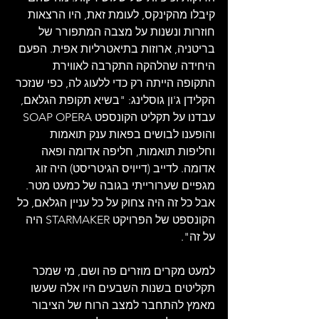
קיבלו מהקינקס, לעומת זאת, היו הרצאות 
חוזרות ונשנות על מצבה המתפורר של 
בריטניה, ארוזות בתיאטרליות אפית. הפעם 
היחידה שהלהקה התקרבה לאווירת 
התקופה הייתה רק כדי ללעוג לה, כפי שנזכר 
הקלידן ג'ון גוסלינג: "בשיא תקופת הגלאם, 
עבדנו על תקליט הקונספט SOAP OPERA 
והופענו לבושים בפאות ענק תואמות 
וחליפות תואמות, חליפה אדומה ופאה 
אדומה. לדייב (דייויס הגיטריסט) היה זוג 
מגפיים שערורייתי בגובה של כמעט מטר. 
אבל כל זה היה צחוק על כל עניין הגלאם, כל 
הקונספט של הפרויקט STARMAKER היה 
על זה".
למעט מקרים מוזרים פה ושם, מי שמכר 
תקליטים בשנות השבעים היו אלה שעשו 
מאמץ להתחבר למצב הרוח של הציבור 