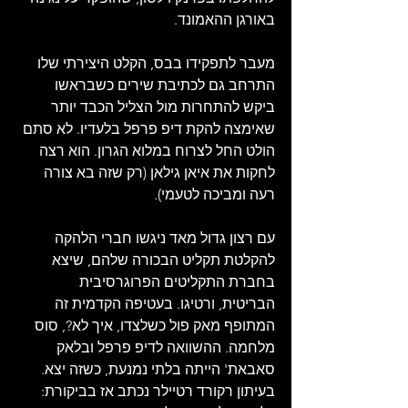
באורגן ההאמונד.
מעבר לתפקידו בבס, הקלט היצירתי שלו 
התרחב גם לכתיבת שירים כשבראשו 
ביקש להתחרות מול הצליל הכבד יותר 
שאימצה להקת דיפ פרפל בלעדיו. לא סתם 
הולט החל לצרוח במלוא הגרון. הוא רצה 
לחקות את איאן גילאן (רק שזה בא צורה 
רעה ומביכה לטעמי).  
עם רצון גדול מאד ניגשו חברי הלהקה 
להקלטת תקליט הבכורה שלהם, שיצא 
בחברת התקליטים הפרוגרסיבית 
הבריטית, ורטיגו. בעטיפה הקדמית זה 
המתופף מאק פול כשלצדו, איך לא?, סוס 
מלחמה. ההשוואה לדיפ פרפל ובלאק 
סאבאת' הייתה בלתי נמנעת, כשזה יצא. 
בעיתון רקורד רטיילר נכתב אז בביקורת: 