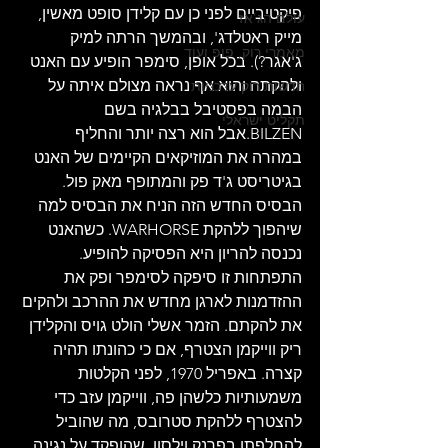
פיקטיביים לפני כן עם קלידן סופט מאשין, 
עולם הג'אז
מייק ראטלדג', ובהמשך הרתה למיק 
מאמרי רוק, פופ ועוד
ג'אגר?). בכל אופן, סימפר הופיע עם האנט 
ולהקתה והוא אף נראה מצולם איתה על 
חדשות רוק עדכניות
הבמה בפסטיבל בבלגיה בשם 
תקליט ישראלי
BILZEN.אבל הוא רצה יותר והחליף 
במהרה את המוזיקאים הקיימים של האנט 
בגיטריסט ג'ד פק והמתופף מאק פול. 
הבסיס החדש הזה הניח את הבסיס למה 
שיהפוך ללהקת WARHORSE. כשהאנט 
נכנסה להריון היא הפסיקה להופיע. 
התפתחות זו סיפקה לסימפר ופק את 
ההזדמנות לארגן מחדש את ההרכב ולהקים 
את להקתם. הזמר אשלי הולט גויס והקלידן 
ריק ווייקמן הצטרף, אם כי כהונתו תהיה 
קצרה. באפריל 1970, לפני הקלטות 
משמעותיות כלשהן פה, ווייקמן עזב כדי 
להצטרף ללהקת סטרובס, מה שהוביל 
להחלפתו בפרנק וילסון, שהופקד על נגינה 