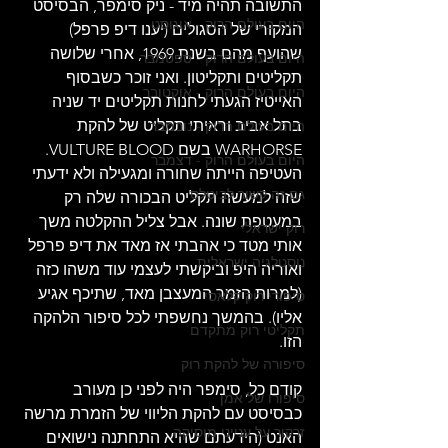
התשובה תהיה מיד - ניק סימפר, הבסיסט 
היום בעולם הרוק - אוגוסט
המקורי של הסגולים (יענו דיפ פרפל) 
שהועף מהם בשנת 1969, אחרי שלושה 
היום בעולם הרוק - ספטמבר
תקליטים ותקליטון. ואני זוכר כשבסוף 
היום בעולם הרוק - אוקטובר
האייטיז הגעתי לחנות תקליטים יד שניה 
בתל אביב וראיתי תקליט של להקת 
היום בעולם הרוק - נובמבר
WARHORSE בשם VULTURE BLOOD. 
היום בעולם הרוק - דצמבר
העטיפה הייתה שחורה ומגעילה ולא ידעתי 
גם זה קשור לביטלס
שזה למעשה תקליט הבכורה שלה רק 
במעטפת שונה. אבל צליל ההקלטה משך 
רוק ישראלי
אותי מטד כי אהבתי אז מאד את דיפ פרפל 
נוסטלגיה ישראלית
ואוריה היפ וביקשתי לעצמי עוד משהו כזה 
(למרות הזמר המעצבן מאד, שתיכף אגיע 
סיפורי רוק קלאסי
אליו). בהמשך נחשפתי לכל סיפור הלהקה 
תקליטי רוק מתקדם
הזו.
סיפורה של להקת רוק
קודם כל, סימפר היה לפני כן מעורב 
סיפורו של אמן
כבסיסט עם להקת הליווי של הזמרת מרשה 
זרקור על ענייני מוסיקה
האנט (הידעתם שהיא התחתנה נישואים 