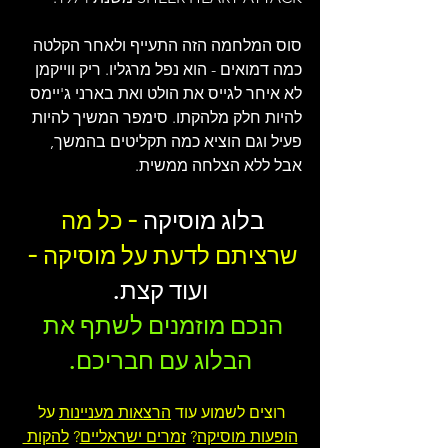
סוס המלחמה הזה התעייף ולאחר הקלטה 
כמה דמואים - הוא נפל מרגליו. ריק ווייקמן 
לא איחר לגייס את הולט ואת בארני ג'יימס 
להיות חלק מלהקתו. סימפר המשיך להיות 
פעיל וגם הוציא כמה תקליטים בהמשך, 
אבל ללא הצלחה ממשית.
בלוג מוסיקה
 - כל מה 
שרציתם לדעת על מוסיקה - 
ועוד קצת.
הנכם מוזמנים לשתף את 
הבלוג עם חבריכם.
רוצים לשמוע עוד 
הרצאות מעניינות
 על 
הופעות מוסיקה
? 
זמרים ישראליים
? 
להקות 