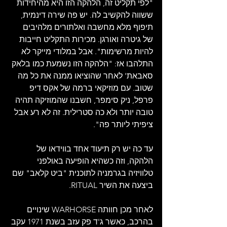
"לפי תקליט זה, הלהקה הזו היא מהיחידות 
ששווה להקשיב לה. יש פה שירה דינמית, 
תיפוף מלא מחשבה ואלתורים מלהיבים 
של גיטרה ואורגן. מכירות התקליט חייבות 
להיות מרשימות". אבל במלודי מייקר לא 
התלהבו אז: "הלהקה הזו נשמעת כמו בלאק 
סאבאת' לאחר שהוציאו ממנה את כל מה 
שטוב. עם מוזיקאי ברמה של אקס דיפ 
פרפל, ניק סימפר, חשבנו שהמוזיקה תהיה 
טובה יותר ולא כה סטרילית. זה לא רע אבל 
ציפיתי ליותר פה".
עד כה יש רק תיעוד אחד בווידאו של 
הלהקה, וזה כשהיא הופיעה באולפני 
טלוויזיה בגרמניה לתוכנית "ביט קלאב" שם 
ביצעה את השיר RITUAL.
לאחר מכן חוותה WARHORSE שינויים 
בהרכב, כאשר ג'ד פק עזב בשנת 1971 עקב 