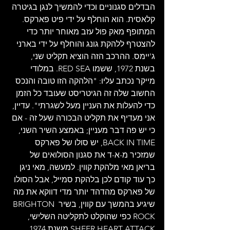
הבדלים סגנוניים וכדי להמשיך לנגן בגיטרה 
קלאסית. הוא הוחלף על ידי פיט פארקס. 
המתופף מאק פול עזב מאוחר יותר כדי 
להצטרף ללהקת גונג והוחלף על ידי בארני 
ג'יימס. ההרכב הזה הוציא תקליט שני, 
בשנת 1972, ששמו RED SEA. במלודי 
מייקר נכתב עליו: "הלהקה הזו טובה והנכס 
החשוב שלה זה הגיטריסט שעובד כל הזמן 
כדי להעלות את העניין מעל לשגרתי". עדיין, 
אני מעדיף את תקליט הבכורה שעל זה - אם 
כי יש פה דבר מעניין; באמצע השיר השני, 
BACK IN TIME, יש סולו של פארקס 
שמזכיר מ-א-ד את סגנון הסולואים של 
בריאן מאי מלהקת קווין. למעשה, מאי ניגן 
כך עוד קודם לכן בלהקת סמייל, אבל הסולו 
של פארקס מהדהד יותר מדי דווקא את מה 
שיגיע בהמשך עם קווין, בשיר BRIGHTON 
ROCK כפי שהוקלט לתקליטה השלישי, 
SHEER HEART ATTACK משנת 1974.