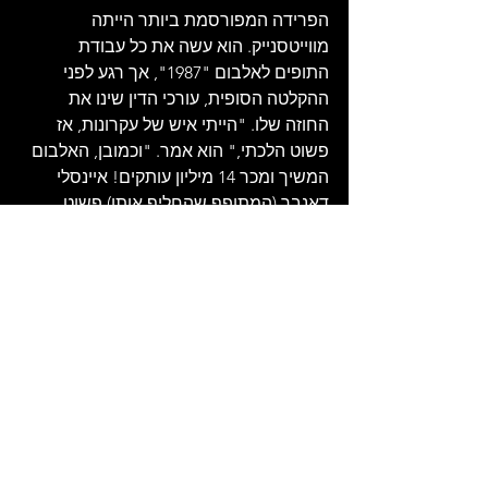
הפרידה המפורסמת ביותר הייתה 
מווייטסנייק. הוא עשה את כל עבודת 
התופים לאלבום "1987", אך רגע לפני 
ההקלטה הסופית, עורכי הדין שינו את 
החוזה שלו. "הייתי איש של עקרונות, אז 
פשוט הלכתי," הוא אמר. "וכמובן, האלבום 
המשיך ומכר 14 מיליון עותקים! איינסלי 
דאנבר (המתופף שהחליף אותו) פשוט 
העתיק כמעט כל מה שעשיתי!" .
הוא מצא נחמה אצל חברים ותיקים. ג'ון 
לורד (מדיפ פרפל) סיפר שכשעבר דירה, 
פאוואל הופיע בדלת ואמר, "אין צורך 
במובילים, אנחנו נעשה את זה!". לורד 
שילם לו "בג'ין וטוניק ככל שיכל לשתות". 
לאחר מותו של פרדי מרקיורי, בריאן מאי 
היה שבור. "קוזי תמיד ידע להרים אותך 
מזה," אמר מאי. "האופטימיות שלו הייתה 