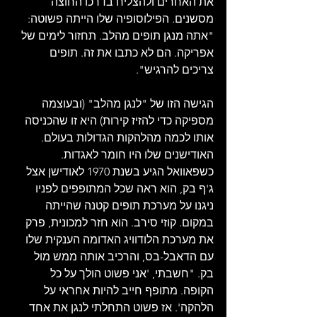
את האחרים ולהצליח בדרכו החוצה 
מסשנים. הפילוסופיה שלו הייתה פשוטה: 
"אתה מנגן תופים מהלב. תחזור לימים של 
אפריקה. הם לא כתבו את זה. תופים 
צריכים להרגיש".
הגישה הזו של "לנגן מהלב" (ובעוצמה 
מספיקה כדי להזיז קירות) היא זו שהכניסה 
אותו לכמה מהלהקות הגדולות בעולם. 
האודישנים שלו היו חומר לאגדות. 
כשפאוואל הגיע בשנת 1970 לאודישן אצל 
ג'ף בק, הוא ראה שכל המתופפים לפניו 
ניגנו על מערכת תופים קטנה שהייתה 
במקום. קוזי סירב. הוא חזר למכונית, פרק 
את מערכת הלודוויג האדומה הענקית שלו 
עם הדאבל-בס, והרכיב אותה ממש מול 
בק. "חשבתי, 'אני פשוט הולך על כל 
הקופה. מתופף חייב להיות אחראי על 
הלהקה'. אז פשוט התחלתי לנגן את אחד 