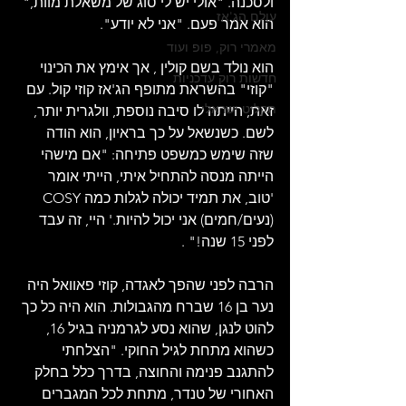
ולסכנה. "אולי יש לי סוג של משאלת מוות," 
עולם הג'אז
הוא אמר פעם. "אני לא יודע".
מאמרי רוק, פופ ועוד
הוא נולד בשם קולין , אך אימץ את הכינוי 
חדשות רוק עדכניות
"קוזי" בהשראת מתופף הג'אז קוזי קול. עם 
תקליט ישראלי
זאת, הייתה לו סיבה נוספת, וולגרית יותר, 
לשם. כשנשאל על כך בראיון, הוא הודה 
שזה שימש כמשפט פתיחה: "אם מישהי 
הייתה מנסה להתחיל איתי, הייתי אומר 
'טוב, את תמיד יכולה לגלות כמה COSY 
(נעים/חמים) אני יכול להיות.' היי, זה עבד 
לפני 15 שנה!" .
הרבה לפני שהפך לאגדה, קוזי פאוואל היה 
נער בן 16 שברח מהגבולות. הוא היה כל כך 
להוט לנגן, שהוא נסע לגרמניה בגיל 16, 
כשהוא מתחת לגיל החוקי. "הצלחתי 
להתגנב פנימה והחוצה, בדרך כלל בחלק 
האחורי של טנדר, מתחת לכל המגברים 