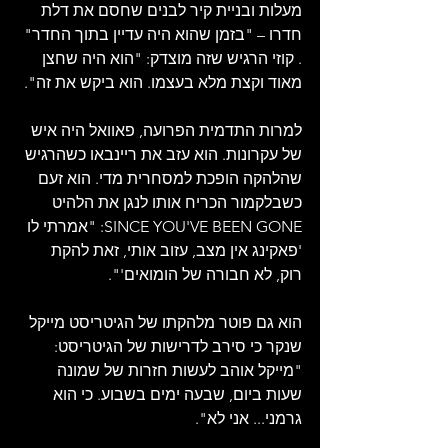
מעלות ובניית קיר לבנים שחסם את דלת 
חדרו – "בזמן שהוא היה עדיין בתוך החדר" 
. קוזי הרגיש שזה מוצדק: "הוא היה שחצן 
מאוד וקצת מלא בעצמו. הוא ביקש את זה".
למרות התדמית הפרועה, פאוואל היה איש 
של עקרונות. הוא עזב את ריינבאו כשהרגיש 
שהלהקה הופכת למסחרית מדי. הוא זעם 
כשבלקמור הכריח אותו לנגן את הלהיט 
SINCE YOU'VE BEEN GONE: "אמרתי לו 
'פאקינג אין מצב, עזוב אותי, זאת להקת 
רוק, לא חבורה של הומואים'".
הוא גם פוטר מלהקתו של הגיטריסט מייקל 
שנקר כי סירב לדרישות של הגיטריסט: 
"מייקל אוהב לעשות חזרות של שמונה 
שעות ביום, שבעה ימים בשבוע. כי הוא 
גרמני... אני לא".