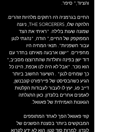
והציוד," סיפר.
החיים בגרמניה היו רחוקים מלהיות זוהרים. 
הלהקה שלו, THE SORCERERS, ניגנה 
שמונה שעות בלילה. "ראיתי את הצד 
המפוקפק של החיים," הודה, "נהגתי לנגן 
עבור חשפניות". תנאי המחיה היו 
מחפירים. "ישנו ארבעה מאיתנו בחדר עם 
דוד ישן בפינה וחולדות שהתרוצצו מסביב," 
הוא נזכר. "אבל לא היה לנו אכפת, היינו כל 
כך שמחים לנגן" . השיעור החשוב ביותר 
הגיע כשהבסיסט של פיירפורט קונבנשן, 
דייב פג, יעץ לו לעבור לעבודות הקלטות 
לאמנים אחרים בלונדון. כאן התגלתה 
הגאונות האמיתית של פאוואל.
קוזי פאוואל הפך לאחד המתופפים 
המבוקשים ביותר בסצנת הסשנים של 
לונדון, למרות סוד קטן: הוא לא ידע לקרוא 