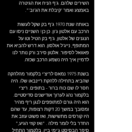
השירים שלהם. ג'ף הניח את הגיטרה 
באמצע ואמר 'קיבלת את הג'וב'".
באותה שנת 1970 ג'ף בק שקל לעשות 
הרכב עם אלטון ג'ון. כן כן! השניים ניסו עם 
הנגנים של אלטון, ג'ף בק הטיל וטו על 
המתופף, נייג'ל אולסון. הוא דרש להביא את 
פאוואל לסיפור. אלטון סירב ורק נותר לנו 
לדמיין איך היה נשמע הרכב שכזה.
בשנת 1975 נמאס לריצ'י בלקמור מהלהקה 
שהביא בתחילה ללהקת ריינבאו שלו. היה 
חסר לו שם כוח ברור - בתופים. ריצ'י 
בלקמור נהג לערוך אודישנים סדיסטיים. 
הוא היה גורם למתופפים לנגן ריף מהיר 
ומסובך במשך 20 דקות רצופות, עד שהם 
היו קורסים מתשישות, ואז פשוט עוזב את 
החדר בלי לומר מילה . "ואז קוזי הגיע," 
סיפר הבסיסט ג'ימי ביין. בלקמור התחיל 