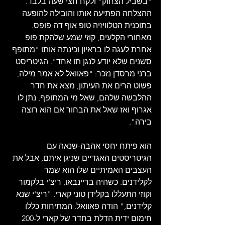
"בשביל הצחוק" ולקח חצי שעה בלבד. 
ההצלחה הפתיעה אותו והובילה להופעה 
בתוכנית הטלוויזיה טופ אוף דה פופס. 
מאחורי הקלעים, קוזי שמע שלהקת פופ 
אחרת לעגה לו בראיון וכינתה אותו "מתופף 
סשנים שלא יודע לנגן תו אחד". הגיטריסט 
ברני מרסדן נזכר: "פאוואל לא אמר מילה, 
פשוט הרים את העיתון, מצא את חדר 
ההלבשה שלהם, שאל מי המתופף, נתן לו 
אגרוף ואז שאל את הבחור אם הוא רוצה 
בירה".
הוא פיתח יחסי אהבה-שנאה עם 
הגיטריסטים האגדיים שניגן איתם, אבל את 
העצבים האמיתיים שלו הוא שמר 
לקלידנים. כשהיה בריינבאו, ריצ'י בלקמור 
וקוזי התעללו בקלידן טוני קארי. "ריצ'י שנא 
קלידנים," הודה פאוואל. המתיחות כללו 
חימום ידית הדלת בחדר של קארי ל-200 