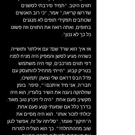
תווים היטב. "תמיד סירבתי לסשנים 
שדרשו קריאה," אמר, "כי רוב האנשים 
שכותבים תפקידי תופים לא מנגנים 
בתופים, ואתה רואה את התווים וזה פשוט 
כל כך לא נכון".
אז איך הוא שרד שם? עם אילתור ותושייה. 
כשהיה מגיע לסשן והמפיק היה מניח לפניו 
דפי תווים מורכבים, קוזי היה משתמש 
בטריק קבוע. "הייתי מתחיל להתעסק עם 
פדל הבס דראם שלי וצועק 'תמשיכו, 
חבר'ה, אני מיד איתכם!'", סיפר. בזמן 
שהלהקה ניגנה את השיר בלעדיו, הוא היה 
מקשיב פעם אחת. "היה לי זיכרון טוב מאוד. 
בדרך כלל אם שמעתי קטע פעם אחת, 
יכולתי לזכור אותו". הוא היה מסיים את 
ה"תיקון" ואומר, "סליחה על זה, אפשר לנגן 
שוב מההתחלה?". כך הוא הצליח למרוח 