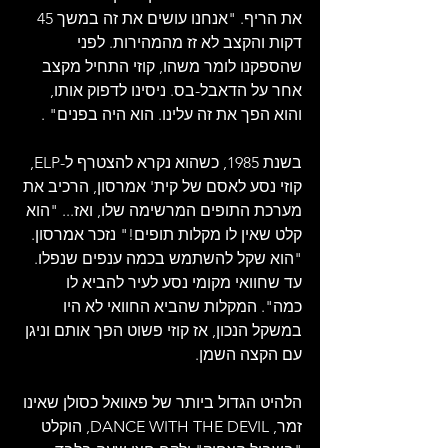
את הריף. "אנחנו עושים את זה במשך 45 
דקות והקצב לא זז מהמהירות. לפני 
שהספקנו לומר משהו, קוזי התחיל מקצב 
אחר על הדאבל-בס. ניסינו לדפוק אותו, 
והוא הפך את זה עלינו. הוא היה בפנים" .
בשנת 1985, כשהוא נקרא להצטרף ל-ELP, 
קוזי נסע לאסם של קית' אמרסון, הרכיב את 
מערכת התופים המרשימה שלו, ואז... "הוא 
קלט שאין לו מקלות תופים!" נזכר אמרסון. 
"הוא שקל להשתמש בכמה ענפים שנפלו. 
עד שחוואי מקומי נסע לעיר להביא לו 
כמה". המקלות שהביא החוואי לא היו 
במשקל הנכון, אז קוזי פשוט הפך אותם וניגן 
עם הקצה השמן.
הלהיט הגדול ביותר של פאוואל כסולן שאינו 
זמר, DANCE WITH THE DEVIL, הוקלט 