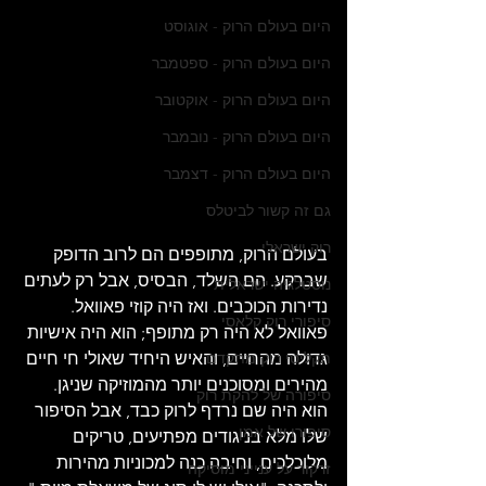
היום בעולם הרוק - אוגוסט
היום בעולם הרוק - ספטמבר
היום בעולם הרוק - אוקטובר
היום בעולם הרוק - נובמבר
היום בעולם הרוק - דצמבר
גם זה קשור לביטלס
רוק ישראלי
בעולם הרוק, מתופפים הם לרוב הדופק 
שברקע. הם השלד, הבסיס, אבל רק לעתים 
נוסטלגיה ישראלית
נדירות הכוכבים. ואז היה קוזי פאוואל. 
סיפורי רוק קלאסי
פאוואל לא היה רק מתופף; הוא היה אישיות 
גדולה מהחיים, והאיש היחיד שאולי חי חיים 
תקליטי רוק מתקדם
מהירים ומסוכנים יותר מהמוזיקה שניגן. 
סיפורה של להקת רוק
הוא היה שם נרדף לרוק כבד, אבל הסיפור 
סיפורו של אמן
שלו מלא בניגודים מפתיעים, טריקים 
מלוכלכים, וחיבה כנה למכוניות מהירות 
זרקור על ענייני מוסיקה