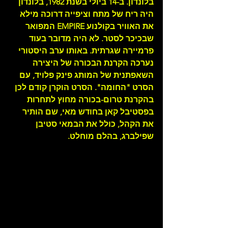
בלונדון. ב-14 ביולי בשנת 1982, בלונדון 
היה ריח של מתח וציפייה דרוכה מילא 
את האוויר בקולנוע EMPIRE המפואר 
שבכיכר לסטר. לא היה מדובר בעוד 
פרמיירה שגרתית. באותו ערב היסטורי 
נערכה הקרנת הבכורה של היצירה 
השאפתנית של המותג פינק פלויד, עם 
הסרט "החומה".
הסרט הוקרן קודם לכן 
בהקרנת טרום-בכורה מחוץ לתחרות 
בפסטיבל קאן בחודש מאי, שם הותיר 
את הקהל, כולל את הבמאי סטיבן 
שפילברג, בהלם מוחלט.