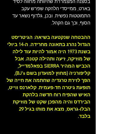
בסצנה המצמררת שהיוותה מחווה לסיד 
בארט, ממייסדי הלהקה שפרש עקב 
התמוטטות נפשית. ובכן, גלדוף נשאר עד 
הסוף, וכך גם הקהל.
ההבטחה שנקטעה בשיאה: הגיטריסט 
הגדול נהרג בתאונה מחרידה. ה-14 ביולי 
בשנת 1973 היה אמור להיות עוד לילה 
של מוזיקה, זיעה ותהילה קטנה. אבל 
הכביש המהיר SIERRA בפאלמדייל, 
קליפורניה (מחוץ למועדון בשם BJ's), 
הפך לזירת טרגדיה שחתמה את חייה של 
תופעת גיטרה חד-פעמית. קלארנס ווייט, 
האיש שהפיח רוח חדשה בלהקת 
הבירדס והיה מהפכן שקט של מוזיקת 
הבלו-גראס, מצא את מותו בגיל 29 
בלבד.