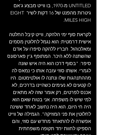
UNTITLED מ-1970, בו ווייט מבצע ג'אם 
גיטרות מהפנט של 16 דקות לשיר EIGHT 
MILES HIGH.
לקראת סוף ימי הלהקה, ווייט קיבל החלטה 
אישית דרמטית: הוא נגמל לחלוטין מסמים 
ומאלכוהול. חבריו ללהקה סיפרו על אדם 
שהשתנה ללא היכר. המתופף ג'ין פארסונס 
סיפר: "בסוף דרכו הוא היה איש שונה 
לגמרי. אשתו סוזי עזבה אותו כי נמאס לה 
מההתנהגות שלו ונתנה לו אולטימטום. היו 
לו קטעים לא נעימים כשהיינו בדרכים, לא 
אכנס לפרטים, רק אומר שזה לא מתאים 
למי שיש לו משפחה. אני בטוח שאם הוא 
היה חי היום, הוא היה נחשב לאחד ששינה 
לחלוטין את פני המוזיקה". הגמילה של ווייט 
אפשרה לו להתאחד מחדש עם סוזי, והם 
הספיקו לחוות יחד תקופה משפחתית 