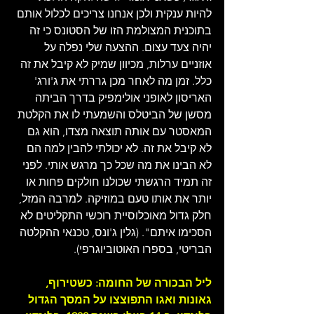
להיות ענקית ולכן אנחנו צריכים לכלול אותם 
בתוכנית המצולמת הזו של הסטונס כי זה 
יהיה צעד עצום. ההצעה שלי נפלה על 
אוזניים ערלות, מכיוון שמיק לא קיבל את זה 
כלל. זמן מה לאחר מכן גררתי את ג'ורג' 
האריסון לאופני אולימפיק בדרך הביתה 
מסשן של הביטלס והשמעתי לו את הקלטת 
המאסטר עם אותה תוצאה מצדו, הוא גם 
לא קיבל את זה. לא יכולתי להבין למה הם 
לא הבינו את מה שכל כך מרגש אותי. לפני 
זה תמיד הרגשתי שכולנו חולקים פחות או 
יותר את אותו טעם במוזיקה. למרבה המזל, 
חלק גדול מאוכלוסיית רוכשי התקליטים לא 
הסכימו איתם". (גלין ג'ונס, טכנאי ההקלטה 
הבריטי, בספרו האוטוביוגרפי).
ליל הבכורה של החומה: כשטירוף, 
גאונות ואגו התפוצצו על המסך הגדול 