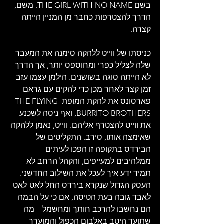
בשם THE GIRL WITH NO NAME. משם, 
הדרך להצטרפות כחבר מן המניין הייתה 
קצרה.
כניסתו של ווייט ללהקה סימנה את המעבר 
שלה לצליל כפרי ומחוספס יותר, אך הדרך 
לא הייתה סוגה בשושנים. הילמן עצמו עזב 
זמן קצר לאחר מכן כדי להקים עם גראם 
פארסונס את להקת המופת THE FLYING 
BURRITO BROTHERS, ואף ניסה לשכנע 
את ווייט להצטרף אליהם. ווייט, נאמן ללהקה 
שאימצה אותו, סירב. התקליטים של 
הבירדס בתקופה זו הפכו לעיתים 
ממלהיבים למעייפים, והקהל הרחב לא 
תמיד ידע איך לעכל את השילוב החדשני. 
העסק הגדול שנקרא בירדס החל לאט-לאט 
לאבד גובה בעת הטיסה, אם כי על הבמה 
הם נחשבו להרכב חותך ומחשמל – מה 
שתועד היטב באלבום הכפול והמוערך 