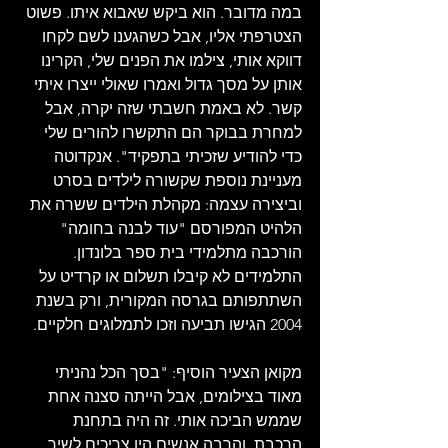
במה מדובר. הוא ביקש שאבוא איתו. פשוט 
הצטרפתי אליו, אבל כשהגענו לשם לקחו 
דווקא אותי, צילמו את הפנים שלי, הקרינו 
אותן על מסך גדול ואמרו שאולי ייצרו איתי 
קשר. לא באמת חשבתי שזה יקרה, אבל 
למחרת בבוקר הם התקשרו להורים שלי 
כדי להודיע שזכיתי בתפקיד". אנקדוטה 
מעניינת נוספת שקשורה לילדים בסרט 
וביצירה עצמה: מקהלת הילדים ששרה את 
הלהיט המפורסם "עוד לבנה בחומה" 
הורכבה מתלמידי בית ספר בלונדון. 
התלמידים לא קיבלו תשלום או קרדיט על 
השתתפותם בגרסה המקורית, ורק בשנת 
2004 הגישו תביעה וזכו לתמלוגים חלקיים.
מקואן הצעיר הוסיף: "בסך הכל נהניתי 
מאוד בצילומים, אבל הייתה סצנה אחת 
שממש הביכה אותי. זה היה בתחנת 
הרכבת, והרבה אנשים היו צריכים לשיר 