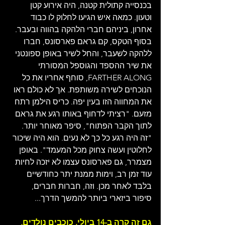
בכנסייה קתולית קטנה, היה אירוע קטן 
וטעון. כמאה איש הגיעו לחלוק לו כבוד 
אחרון, ביניהם חברי הלהקה בהווה ובעבר. 
בסוף הטקס, קם גראם פארסונס, חברו 
ללהקה לשעבר, והחל לשיר באופן ספונטני 
את שיר ההספד והגוספל המסורתי 
FARTHER ALONG, סוחף אחריו את כל 
הנוכחים לשירה משותפת. אך לא כולם ראו 
את המחווה הזו בעין יפה. כריס הילמן רתח 
מזעם. "רציתי לדחוף באותו רגע את גראם 
לתוך הקבר הפתוח", סיפר מאוחר יותר. 
"זה היה רגע כל כך לא נעים. הוא היה שיכור 
לחלוטין ועשה צחוק מכל המעמד". באופן 
מצמרר, גם פארסונס עצמו לא יזכה לחיות 
עוד זמן רב, וימות ממנת יתר כחודשיים 
בלבד לאחר מכן. וזה, חברות חברים, 
סיפור ביזארי ביותר להמשך הדרך...
גם זה קרה ב-14 ביולי. כוכבים נולדים, 