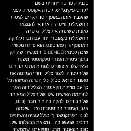
טכניקת פריטה ייחודית בשם 
"קרוס-פיקינג" על גיטרה אקוסטית, לפני 
שהעביר אותה באופן חסר תקדים לגיטרה 
החשמלית. ווייט היה אחראי להמצאה 
גאונית ששינתה את צליל הגיטרה 
החשמלית בקאנטרי: יחד עם חברו ללהקה, 
המתופף ג'ין פארסונס, הוא פיתח מכשיר 
שזכה לכינוי B-BENDER. המכשיר, שהותקן 
בתוך גיטרת הפנדר טלקאסטר משנת 
1954 שלו, איפשר לו למתוח את מיתר ה-B 
של הגיטרה וליצור צליל ייחודי המדמה את 
סאונד הפדאל סטיל, כלי הנגינה המזוהה כל 
כך עם מוזיקת הקאנטרי. הצליל הזה הפך 
לחותמת האישית שלו ושל הצליל המאוחר 
של הבירדס, להקה בה היה חבר. (כיום, 
אגב, הגיטרה ההיסטורית הזו – שזכתה 
לכינוי "פרנקנשטיין" בגלל עוביה והשינויים 
הרבים שנעשו בה – נמצאת בבעלותו של 
כוכב הקאנטרי מרטי סטיוארט, שממשיך 