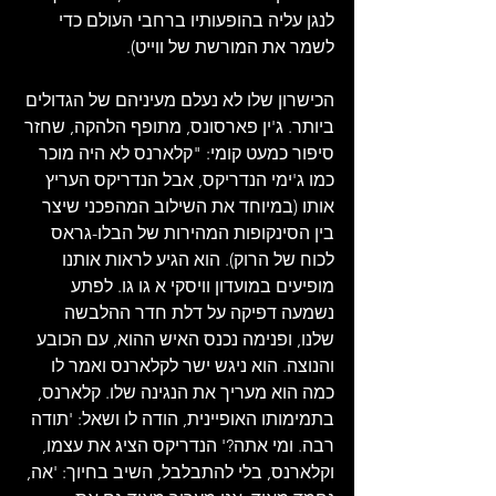
לנגן עליה בהופעותיו ברחבי העולם כדי 
לשמר את המורשת של ווייט).
הכישרון שלו לא נעלם מעיניהם של הגדולים 
ביותר. ג'ין פארסונס, מתופף הלהקה, שחזר 
סיפור כמעט קומי: "קלארנס לא היה מוכר 
כמו ג'ימי הנדריקס, אבל הנדריקס העריץ 
אותו (במיוחד את השילוב המהפכני שיצר 
בין הסינקופות המהירות של הבלו-גראס 
לכוח של הרוק). הוא הגיע לראות אותנו 
מופיעים במועדון וויסקי א גו גו. לפתע 
נשמעה דפיקה על דלת חדר ההלבשה 
שלנו, ופנימה נכנס האיש ההוא, עם הכובע 
והנוצה. הוא ניגש ישר לקלארנס ואמר לו 
כמה הוא מעריך את הנגינה שלו. קלארנס, 
בתמימותו האופיינית, הודה לו ושאל: 'תודה 
רבה. ומי אתה?' הנדריקס הציג את עצמו, 
וקלארנס, בלי להתבלבל, השיב בחיוך: 'אה, 