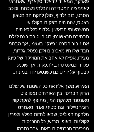
פארקר, המאייר ג'ראלד סקארף, שאחראי 
לאנימציה המטרידה והבלתי נשכחת, וכוכב 
הסרט, בוב גלדוף, סולן להקת הבוםטאון 
ראטס, שזה היה תפקידו הקולנועי 
המשמעותי הראשון. גלדוף כלל לא היה 
הבחירה הראשונה; רוג'ר ווטרס רצה לגלם 
את גיבור הסרט "פינק" בעצמו, אך מבחני 
הבד שלו היו מאכזבים ולכן נפסל. גלדוף, 
מצידו, אפילו לא אהב את המוזיקה של פינק 
פלויד וכמעט סירב לתפקיד, אך שוכנע 
לבסוף על ידי סוכנו כשנסעו יחד במונית.
האירוע משך אליו את כל השמנת של עולם 
הרוק הבריטי. בין האורחים נצפו פיט 
טאונסנד מלהקת המי, מתופף להקת קווין 
רוג'ר טיילור, וגם סטינג ואנדי סאמרס 
מלהקת הפוליס, שבאו לחזות בפלא ולפרגן 
לקולגות. באופן מרגש, כל ההכנסות 
ממכירת הכרטיסים באותו ערב נתרמו 