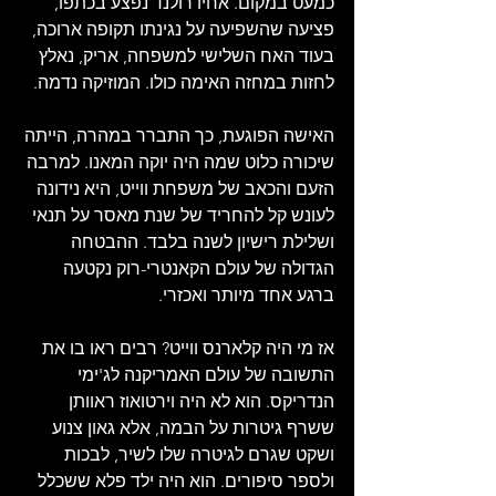
כמעט במקום. אחיו רולנד נפצע בכתפו, 
פציעה שהשפיעה על נגינתו תקופה ארוכה, 
בעוד האח השלישי למשפחה, אריק, נאלץ 
לחזות במחזה האימה כולו. המוזיקה נדמה. 
האישה הפוגעת, כך התברר במהרה, הייתה 
שיכורה כלוט שמה היה יוקה המאנו. למרבה 
הזעם והכאב של משפחת ווייט, היא נידונה 
לעונש קל להחריד של שנת מאסר על תנאי 
ושלילת רישיון לשנה בלבד. ההבטחה 
הגדולה של עולם הקאנטרי-רוק נקטעה 
ברגע אחד מיותר ואכזרי.
אז מי היה קלארנס ווייט? רבים ראו בו את 
התשובה של עולם האמריקנה לג'ימי 
הנדריקס. הוא לא היה וירטואוז ראוותן 
ששרף גיטרות על הבמה, אלא גאון צנוע 
ושקט שגרם לגיטרה שלו לשיר, לבכות 
ולספר סיפורים. הוא היה ילד פלא ששכלל 