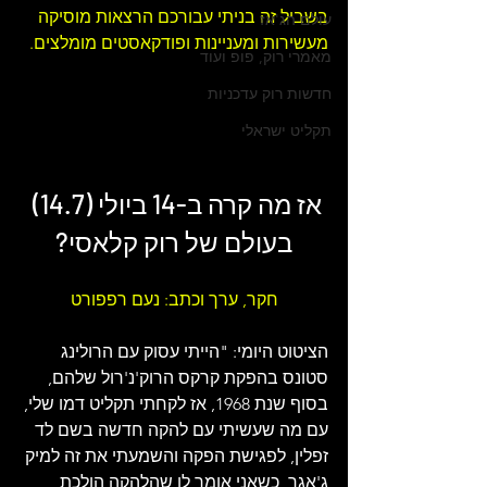
בשביל זה בניתי עבורכם 
הרצאות 
מוסיקה 
עולם הג'אז
מעשירות ומעניינות ו
פודקאסטים מומלצים
.
מאמרי רוק, פופ ועוד
חדשות רוק עדכניות
תקליט ישראלי
אז מה קרה ב-14 ביולי (14.7) 
בעולם של 
רוק קלאסי
?
חקר, ערך וכתב: נעם רפפורט
הציטוט היומי: "
הייתי עסוק עם הרולינג 
סטונס בהפקת קרקס הרוק'נ'רול שלהם, 
בסוף שנת 1968, אז לקחתי תקליט דמו שלי, 
עם מה שעשיתי עם להקה חדשה בשם לד 
זפלין, לפגישת הפקה והשמעתי את זה למיק 
ג'אגר, כשאני אומר לו שהלהקה הולכת 