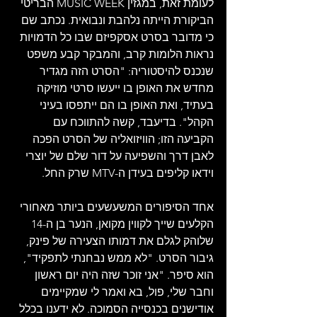
לעומת זאת, במגזין MUSIC WEEK הבריטי 
הביקורת הייתה נלהבת ונבואית. נכתב שם 
כי מדובר בסרט אסקפיזם שבו כל הדמויות 
נראות הלומות קרב, והמבקר קבע משפט 
שנכנס להיסטוריה: "הסרט הזה מגדיר 
מחדש את האופן בו ייעשו סרטי מוזיקה 
בעתיד, ואת האופן בו הם ייתפסו בעיני 
הקהל". בדיעבד, קשה להתווכח עם 
הקביעה הזו; הוויזואליה של הסרט הפכה 
לאבן דרך והשפיעה על דור שלם של יוצרי 
וידאו קליפים בעידן ה-MTV שרק החל.
אחד הסיפורים המשעשעים ביותר מאחורי 
הקלעים שייך לקווין מקואן, הנער בן ה-14 
שלוהק לגלם את דמותו הצעירה של פינק, 
גיבור הסרט. "לא ממש נבחנתי לתפקיד", 
הוא סיפר. "אני זוכר שזה היה יום ראשון 
וחבר שלי, פול, בא ואמר לי שמקיימים 
אודישנים בכנסייה הסמוכה. לא ידענו בכלל 