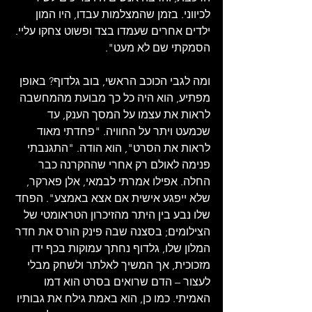
לכיווני. בזמן שהמצלמות עבדו, היו המון 
ילדים אחרים שעמדו בצד ופשוט צחקו עליי. 
הסמקתי שם לא מעט".
ומה לגבי הכוכב הראשי, בוב גלדוף? באופן 
מפתיע, הוא היה כל כך מבועת מהמחשבה 
לראות את עצמו על המסך הענק, עד 
שכמעט ויתר על החוויה. "פחדתי מאוד 
לראות את הסרט", הוא הודה. "התגנבתי 
פנימה לאולם רק אחרי שההקרנה כבר 
החלה. אפילו אמרתי לבמאי, אלן פארקר, 
שלא ייפגע אישית אם אצא באמצע". הפחד 
שלו נבע בין היתר מהזיכרון הטראומטי של 
הצילומים; בסצנה שבה פינק הורס את חדר 
המלון שלו, גלדוף נחתך עמוקות בכף ידו 
מזכוכית, אך המשיך לאלתר ולשחק מבלי 
לעצור – הדם שרואים בסרט הוא דמו 
האמיתי. כמו כן, הוא באמת גילח את גבותיו 