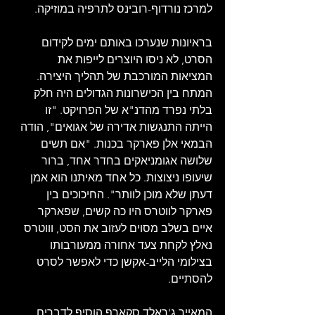
למרכז נורדוף-רובינס לתרפיה במוזיקה.
בראיונות שנערכו באותם ימים לקידום 
הסרט, לא ניסו היוצרים לייפות את 
המציאות המורכבת של תהליך היצירה. 
המתח בין הכישרונות הגדולים היה חלק 
בלתי נפרד מהדנ"א של הפרויקט. "זו 
הייתה התנגשות אדירה של אגואים", הודה 
הבמאי אלן פארקר בכנות. "אם תשים 
שלושה אגומניאקים בחדר אחד, ברור 
שיעופו ניצוצות. כל אחד מאיתנו הוא אמן 
דעתן שלא מוכן לוותר". החיכוכים בין 
פארקר לווטרס היו כה קשים, שפארקר 
איים בשלב מסוים לעזוב את הסט, וווטרס 
נאלץ לקחת צעד אחורה ממעורבותו 
בצילומי הלייב-אקשן כדי לאפשר לסרט 
להסתיים.
המאייר ג'ראלד סקארף הוסיף לדברים 