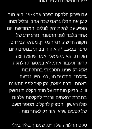
יציבה ומאושרת לפני מותו.
עם פירוק הלהקה בפברואר 1973, הוא חזר 
לנגן את הבלו-גראס שכה אהב, ובליל מותו 
הופיע עם להקת 'הקולונלים' המחודשת. יום 
אחד בלבד לפני התאונה, נזרע זרע של 
תקווה חדשה. רוג'ר מגווין, מנהיג הבירדס, 
סיפר בכאב: "הוא היה בביתי במסיבת יום 
הולדת. הוא ניגש אלי ואמר שהוא רוצה 
לחזור ולעבוד איתי. לא במסגרת הלהקה, 
אלא רק שנינו. הסכמתי בהתלהבות 
גדולה". התכנית הזו, כמו חייו, נגדעה 
באחת. יתרה מזאת, זמן קצר לפני התאונה 
ווייט בדיוק הוחתם על חוזה הקלטות נחשק 
בחברת "האחים וורנר" להקלטת אלבום 
סולו ראשון, והספיק להקליט מספר מועט 
של קטעים שראו אור רק לאחר מותו.
טקס ההלוויה של ווייט, שנערך ב-19 ביולי 