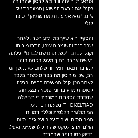
וטראגית, הייתה זו דווקא קרסון שהחזירה 
לקנלי את טבעת הנישואין המוזהבת של 
ג'ים. "מאז אני עונדת את שתיהן", סיפרה 
קנלי.
והסוף? הוא שייך כולו לזוג הטרי. לאחר 
שהכוהנת והשומרים עזבו, נותרו מוריסון 
וקנלי לבדם. "כשנותרנו שם לבדנו", גילתה, 
"עשינו אהבה בתוך מעגל הקסם הזה". 
למרבה הצער, האיחוד שלהם לא נמשך זמן 
רב, שכן מוריסון מת בפריס כשנה בלבד 
לאחר מכן. קנלי המשיכה בחייה והפכה 
לסופרת מדע בדיוני ופנטזיה מצליחה, 
שסדרת הספרים המוכרת ביותר שלה, 
THE KELTIAD, נשענה רבות על 
המיתולוגיה הקלטית וכללה דמויות 
המבוססות ישירות עליה ועל ג'ים. סיום 
הולם וארצי לטקס שהיה כולו שמיימי ואפל, 
בדיוק כמו הזמר שבמרכזו.