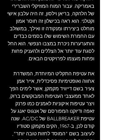
באמריקה. עבור המוח המוזיקלי השברירי 
של הלהקה, בריאן וילסון, זה היה עלבון אישי 
וקטלני. הוא ראה בכישלון זה חוסר אמון 
מוחלט ביצירתו ומנקודה זו ואילך, במשולב 
עם החמרת השימוש שלו בסמים כבדים 
והתערערות ניכרת במצבו הנפשי. הוא החל 
לסגת עוד יותר אל הצללים ולהעניק פחות 
ופחות מעצמו לפרויקטים הבאים.
את עטיפת התקליט המיוחדת, המשדרת 
אחווה ואופטימיות פסיכדלית, אייר אמן 
צעיר בשם דייוויד מקמקן, אשר לימים הפך 
לאחד ממעצבי העטיפות המבוקשים ברוק, 
ויצר עטיפות איקוניות לאמנים כמו פרנק 
זאפה ודיוקנו המפורסם של אנגוס יאנג על 
עטיפת BALLBREAKER של AC/DC. שנה 
קודם לכן, ב-1967, הקים מקמקן סטודיו 
לעיצוב בשם "המוסד לחזות טובה יותר", 