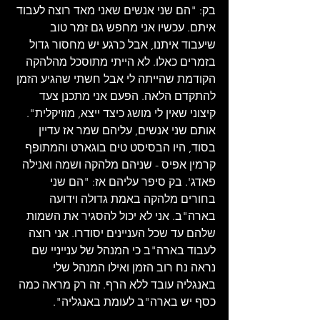
בק: "הם שני אנשים שאני מאד רוצה לעבוד 
איתם. עכשיו אני מחפש גם זמר טוב 
שיעבוד איתנו, אבל כרגע יש מחסור גדול 
בזמרים כאלו. לא הייתי מתוסכל מהלהקה 
הקודמת שהייתה לי אבל חשתי שהגיע הזמן 
להתקדם הלאה. הפעם אני מתכנן צעד 
קיצוני שאין לי מושג כיצד ייצא, מוזיקלית". 
אותם שני אנשים, עליהם שמר אז עדיין 
בסוד, היו הבסיסט טים בוגארט והמתופף 
קרמין אפיס - שניהם מלהקה ושמה ואנילה 
פאדג'. בק סיפר עליהם אז: "הם שני 
בחורים מלהקה באמת גדולה וידועה 
בארה"ב. אני לא יכול להסגיר את השמות 
שלהם עד שכל העניינים יסודרו. אני רוצה 
לעבוד בארה"ב כי המנהל של ענייניי שם 
נראה נח רוב הזמן ואילו המנהל שלי 
באנגליה עובד ללא הרף. זה רק מראה כמה 
כסף יש בארה"ב לעומת באנגליה".