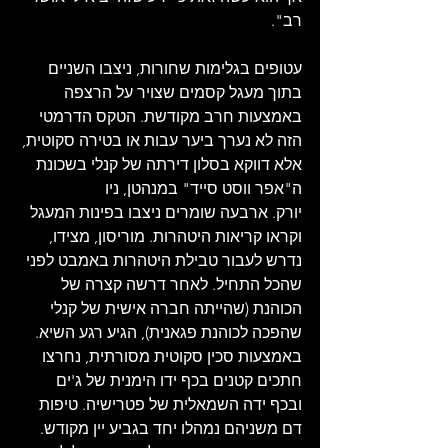
רב".
עטופים בגלימות שחורות, ניצבו השניים 
בתוך מעגל קסמים שצויר על הרצפה 
באמצעות חרב מקודשת. הטקס הדרמטי 
הזה לא נערך ביער עבות או בטירה סקוטית, 
אלא דווקא בסלון דירתה של קנלי בשכונת 
ה"אפר ווסט סייד" במנהטן, ניו 
יורק. ארבעה שומרים ניצבו בפינות המעגל 
וקראו קריאות היטהרות. מוריסון, מצידו, 
נדרש לעבור טבילת היטהרות באמבט לפני 
שהכל התחיל. לאחר דרשה קצרה של 
הכוהנת (שהייתה חברה אישית של קנלי 
שהפכה לכוהנת פגאנית), הגיע רגע השיא. 
באמצעות סכין סקוטית מסורתית, נחרצו 
חתכים קטנים בכף ידו הימנית של ג'ים 
ובכף ידה השמאלית של פטרישיה. טיפות 
דם משניהם נמהלו יחד בגביע יין מקודש. 