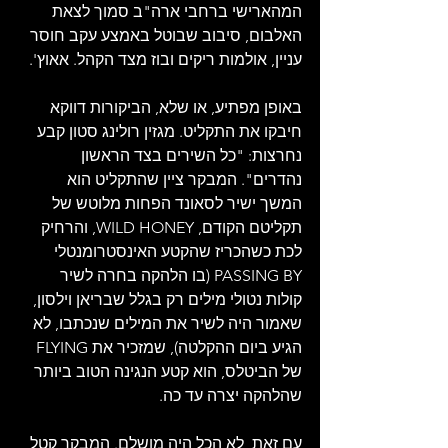
המהארישי ברחבי ארה"ב סמוך לצאת 
האלבום, סיבוב שבוטל באמצע עקב חוסר 
עניין, אולמות ריקים ובוז מצד הקהל. אאוץ'.
באופן מפתיע, או שלא, הביקורות דווקא 
חיבקו את התקליט. מגזין רולינג סטון קבע 
נחרצות: "כל השירים בצד הראשון 
נהדרים". המבקר ציין שהתקליט הוא 
המשך ישיר לסאונד הפחות מלוטש של 
תקליטם הקודם, WILD HONEY, והרחיק 
לכת כשהכריז שהקטע האינסטרומנטלי 
PASSING BY (בו הלהקה בחרה לשיר 
קולות נטולי מילים רק בגלל שבריאן וילסון, 
שאמור היה לשיר את המילים שנכתבו, לא 
הגיע ביום ההקלטה), שמזכיר את FLYING 
של הביטלס, הוא קטע הנגינה הטוב ביותר 
שהלהקה יצרה עד כה. 
עם זאת, לא הכל היה מושלם. המבקר קטל 