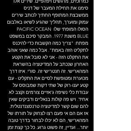
כמרוכזים, מרגשים ויפהפיים. שירים אלו 
סימנו את תחילת המעבר של דניס 
ממשבצת המתופף החתיך לכותב שירים 
עמוק ומוערך, תהליך שהגיע לשיאו באלבום 
הסולו המופתי שלו PACIFIC OCEAN 
BLUE משנת 1977. המבקר סיכם במשפט 
מפתח: "צריך כמה הקשבות כדי להיכנס 
לתקליט הזה באמת". אבל כמה שאני אוהב 
את התקלט הזה - אני לא סובל את הקטע 
האחרון שנכתב על המדיטציה בהשראת 
המהארישי. זה חנטרישי זה. סורי. איזו דרך 
מכוערת ומטופשת לסיים את התקליט - עם 
קטע יענו-רוק של שתי דקות שמבוסס על 
עבודת כלי נשיפה ג'אזיים צורמים וקצב לא 
אחיד. ויש פה קולות בנאליים ודביקים שאין 
להם שום קשר למדיטציה טרנסצנדנטלית. 
אז אם הם אי פעם רצו לצחוק על תורתו של 
המהארישי, הם לא יכלו לבחור בדרך טובה 
יותר... ועדיין, זה פשוט גרוע. כל כך קצת זמן 