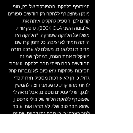
המתופף בלהקתו המפורקת של בק, טוני 
ניומן (שהצטרף ללהקה רק חודשים ספורים 
קודם לכן והספיק להקליט איתה את 
אלבומה השני BECK OLA), סיפק זווית 
משלו על הלהקה שפורקה: "הלהקה הזו 
הייתה תמיד לא יציבה. כל הזמן קרו שם 
מריבות ובלגאנים. מעולם לא ערכנו חזרה 
מוזיקלית אחת הגונה, במהלך שמונה 
החודשים בהם הייתי חבר בלהקה. זו אחת 
הסיבות שלהקות ג'אז כיום לא צוברות קהל 
גדול. כי הן לא עורכות מספיק חזרות כדי 
להיות מהודקות. כרגע אני רוצה להמשיך 
ולנגן. יש לי עסקים נוספים, אבל נראה לי 
שאצטרף ללהקת הליווי של בילי פרסטון, 
שהוא חבר טוב שלי. לא תראו אותי עובר 
לגור בארה"ב, כי מבחינתי לחיות שם זה 
כמו לחיות בסיוט ממוזג".