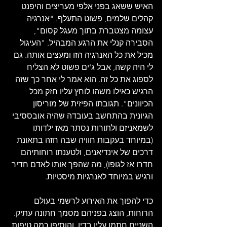
האיש ששאג בפני אלפי מעריצים והיפנט 
קהלים שלמים, פשוט התעלף. "אנרגיה 
עצומה מצטברת בתוך מעגל קסום", 
הסבירה קנלי את הרגע המבהיל. "העיגול 
מכיל את כל האנרגיה הזו ומעצים אותה. גם 
לי היה קשה, אבל ג'ים פשוט לא הצליח 
לספוג את כל זה. הוא אמר לי אחר כך שזה 
הרגיש כאילו משהו לוחץ עליו חזק מכל 
הכיוונים". תגובתו הפיזית של מוריסון 
הגיונית בהתחשב בעובדה שהיה אובססיבי 
לשמאניזם ולתורות נסתר מאז ילדותו 
(במיוחד בעקבות חוויה שבה חזה בתאונת 
דרכים של אינדיאנים, ולטענתו רוחותיהם 
חדרו אז לגופו), מה שהפך אותו לאדם חדיר 
ורגיש במיוחד לאנרגיות מיסטיות.
כדי להפוך את האירוע לרשמי בעולם 
הרוחות, הוצג בפניהם מסמך חתונה עתיק. 
השניים חתמו עליו בדיו, והוסיפו כמה טיפות 