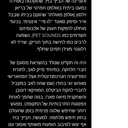
והעדינה של הביץ' בויז, שהוקלטה באווירה 
כמעט ביתית באולפנו הפרטי של בריאן 
וילסון (אולפן מאולתר שהוקם בביתו שבבל 
אייר וסיפק סאונד "לו-פיי" אינטימי, בניגוד 
מוחלט להפקות הענק של אלבומיהם 
הקודמים כמו PET SOUNDS), נשמעה 
לרבים כמו לחישה בתוך הוריקן, שריד לא 
רלוונטי מעידן תמים שחלף. 
היה זה תקליט שנולד בהשראת מסעם של 
חברי הלהקה, במיוחד מייק לאב, לתורת 
המדיטציה הטרנסנדנטלית אצל המהארישי 
מאהש יוגי בהודו (שם שהה לאב במקביל 
לחברי להקת הביטלס, המוזיקאי דונובן 
והשחקנית מיאה פארו, במה שהפך לאחת 
הפסגות התרבותיות של התקופה), מפגש 
רוחני שחיפש שלווה פנימית בזמן שהעולם 
בחוץ חיפש מלחמה. למעשה, הביץ' בויז 
אף יצאו לסיבוב הופעות משותף ואסוני עם 