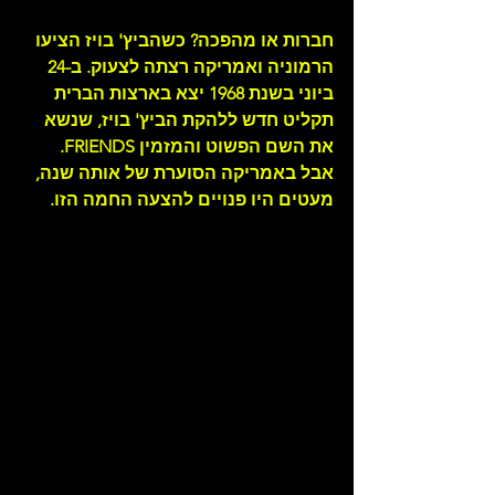
חברות או מהפכה? כשהביץ' בויז הציעו 
הרמוניה ואמריקה רצתה לצעוק. ב-24 
ביוני בשנת 1968 יצא בארצות הברית 
תקליט חדש ללהקת הביץ' בויז, שנשא 
את השם הפשוט והמזמין FRIENDS. 
אבל באמריקה הסוערת של אותה שנה, 
מעטים היו פנויים להצעה החמה הזו.