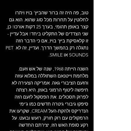
טוב, פה היה זה ברור שהביץ' בויז ויתרו 
לחלוטין על תחרות מכל סוג שהוא. הוא גם 
קצר באופן תהומי, בערך 25 דקות אורכו! כן, 
שני הצדדים של התקליט ביחד! אבל עדיין - 
זו קלאסיקת ביץ' בויז, אם כי הדבר הזה 
נתגלה רק בהמשך הדרך. ועדיין, זה לא PET 
SOUNDS או SMILE.
השנה הייתה 1968, שנה של אש וזעם. 
מלחמת וייטנאם השתוללה במלוא עוזה 
והזעם הציבורי גאה. אמריקה הצעירה לא 
חיפשה ליטוף הרמוני באוזן, היא רצתה 
לפרוק תסכולים. את הפסקול לזעם הזה 
סיפקו גיבורי גיטרה חדשים כמו ג'ימי 
הנדריקס ולהקת-העל CREAM, שקרעו את 
הרמקולים עם רוק חורק, רועש ובועט. על 
רקע סופת האש הזו, יצירתם החדשה 