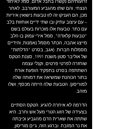
זרועותיהם נקשרו בחבל אדום, סמל לאיחוד 
הנצחי, והם שתו מהגביע המעורבב. לאחר 
מכן, הם העניקו זה לזו טבעות נישואין איריות 
– עם עיצוב עתיק ובו שתי ידיים אוחזות בלב 
עם כתר. טבעות אלו מוכרות בעולם בשם 
"טבעות קלאדה", סמל אירי עמוק בו הלב 
מייצג אהבה, הכתר מסמל נאמנות, והידיים 
מסמלות חברות. (אגב, בסרט "הדלתות" 
של אוליבר סטון משנת 1991, סצנת הטקס 
שוחזרה לפרטי פרטים, וקנלי עצמה 
השתתפה בסרט בתפקיד הופעת אורח 
בתור הכוהנת שמשיאה את דמותה שלה 
למוריסון). הטבעת שלה הייתה מכסף, ושלו 
מזהב.
הדרמה לא איחרה להגיע. הטקס הסתיים 
בצעידה של הזוג הטרי מעל אש וחרב. היא 
שתתה את שארית הדם מהגביע וכיבתה 
את נר המזבח. וברגע הזה, ג'ים מוריסון, 