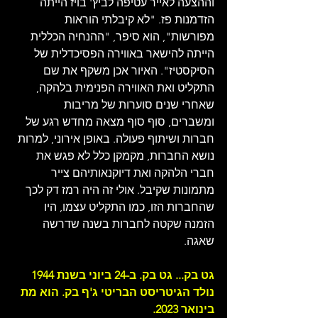
וההצעה לאייר עטיפה לביץ' בויז הייתה 
הזדמנות פז. "לא קיבלתי הוראות 
מפורשות", הוא סיפר, "ההנחיה הכללית 
הייתה להישאר באווירה הפסיכדלית של 
הסיקסטיז". האיור אכן משקף את שם 
התקליט ואת האווירה הפנימית בלהקה, 
שאחרי שנים סוערות של מריבות 
ומשברים, סוף סוף מצאה מחדש רגע של 
חברות ושיתוף פעולה. באופן אירוני, למרות 
נושא החברות, מקמקן כלל לא פגש את 
חברי הלהקה ואת דיוקנאותיהם צייר 
מתמונות שקיבל. אולי זה היה רמז דק לכך 
שהחברות הזו, כמו התקליט עצמו, היו 
הזמנה שקטה לחברות בשנה שדרשה 
שאגה.
גט בק... גט בק. ב-24 ביוני בשנת 1944 
נולד הגיטריסט הבריטי ג'ף בק. הוא מת 
בינואר 2023.