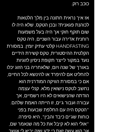
כוכב רוק.
אז איך נראית חתונה בין מלך הלטאות 
לכוהנת פגאנית? ובכן הטקס, שלא היה לו 
שום תוקף חוקי אך היה בעל משמעות 
רוחנית אדירה עבור השניים, היה טקס 
HANDFASTING קלטי עתיק יומין. במסורת 
הקלטית ההיסטורית, טקס קשירת הידיים 
נועד במקור לייצר תקופת ניסיון לזוגיות 
באורך של שנה ויום, שלאחריה בני הזוג יכלו 
להחליט אם להיפרד או להינשא לכל החיים, 
אם כי במסורת הוויקה המודרנית הוא 
נחשב לטקס נישואין מלא. קנלי עצמה 
הודתה שהנישואים לא היו רשמיים, אך 
עבורה ועבור ג'ים, זו הייתה האמת שלהם. 
"הטקס היה עם החלפת שבועות בפני 
כוחות שג'ים כיבד והבין", היא סיפרה. 
"אולי הוא לא קיבל את כל מה שנאמר שם, 
אך הוא עשה זאת כי ידע שזה יביא לי אושר 