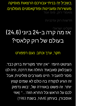
בשביל זה בניתי עבורכם 
הרצאות 
מוסיקה 
עולם הג'אז
מעשירות ומעניינות ו
פודקאסטים מומלצים
.
מאמרי רוק, פופ ועוד
חדשות רוק עדכניות
תקליט ישראלי
אז מה קרה ב-24 ביוני (24.6) 
בעולם של 
רוק קלאסי
?
חקר, ערך וכתב: נעם רפפורט
הציטוט היומי: "אין יותר מקוריות ברוק כבד. 
כשבלאק סאבאת' החלה את דרכה, היה לנו 
מסר להעביר. היינו מעורבים פוליטית, אבל 
זה הגיע לנקודה בה כולם לא שמים קצוץ 
יותר. זה פשוט באווירה של, 'בואו נדפוק 
לכם על הראש וכל החרא הזה'..." (אוזי 
אוסבורן, בעיתון NME, בשנת 1983)