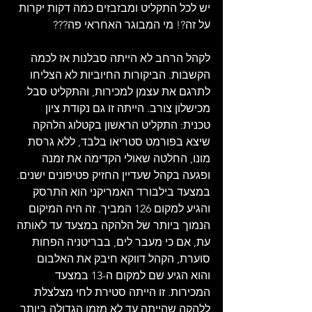
יש לכל התקליט ומבזבזים כמה דקות יקרות 
על זה?! מי המבוגר האחראי פה???
לקהל הרחב לא הייתה סבלנות אז לכמה 
הקשבות. הביקורות החיוביות לא הצליחו 
לתרגם את עצמן למכירות, והתקליט סבל 
מכישלון צורב. הייתה זו גם נקודת ציון 
טכנית: התקליט הראשון בקטלוג הלהקה 
שיצא בפורמט סטריאו בלבד, ללא גרסת 
מונו, החלטה שאולי הקדימה את זמנה 
ופגעה בקהל שעדיין החזיק פטיפונים ישנים. 
במצעד בילבורד האמריקני הוא התרסק 
והגיע למקום 126 המביך. זה היה המיקום 
הנמוך ביותר של הלהקה במצעד עד לאותה 
עת, אם כי מעבר לים, בבריטניה הפחות 
סוערת, הקהל דווקא חיבק את האלבום 
והוא הגיע שם למקום ה-13 במצעד 
המכירות. זו הייתה סטירת לחי מצלצלת 
ללהקה שהייתה עד לא מזמן הגדולה ביותר 