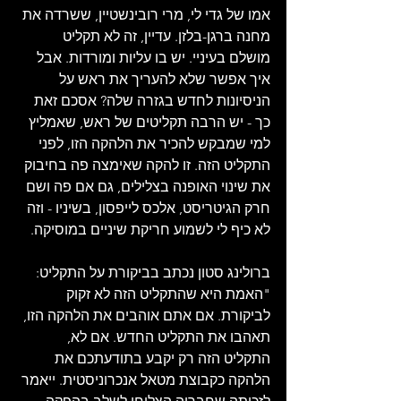
אמו של גדי לי, מרי רובינשטיין, ששרדה את 
מחנה ברגן-בלזן. עדיין, זה לא תקליט 
מושלם בעיניי. יש בו עליות ומורדות. אבל 
איך אפשר שלא להעריך את ראש על 
הניסיונות לחדש בגזרה שלה? אסכם זאת 
כך - יש הרבה תקליטים של ראש, שאמליץ 
למי שמבקש להכיר את הלהקה הזו, לפני 
התקליט הזה. זו להקה שאימצה פה בחיבוק 
את שינוי האופנה בצלילים, גם אם פה ושם 
חרק הגיטריסט, אלכס לייפסון, בשיניו - וזה 
לא כיף לי לשמוע חריקת שיניים במוסיקה.
ברולינג סטון נכתב בביקורת על התקליט: 
"האמת היא שהתקליט הזה לא זקוק 
לביקורת. אם אתם אוהבים את הלהקה הזו, 
תאהבו את התקליט החדש. אם לא, 
התקליט הזה רק יקבע בתודעתכם את 
הלהקה כקבוצת מטאל אנכרוניסטית. ייאמר 