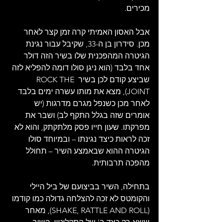
מכירים.
אבל האסון האמיתי קרה זמן קצר לאחר 
מכן. סידרון בן ה-33, שקיבל עבור נגינת 
הגיטרה המהפכנית שלו בשיר הזה דולר 
אחד בלבד (הוא ניגן סולו דומה להפליא לזה 
שביצע קודם לכן בשיר ROCK THE 
JOINT), מצא את מותו עשרה ימים בלבד 
לאחר מכן כשנפל מגרם מדרגות (יש 
אומרים שזה בגלל התקף לב) ושבר את 
מפרקתו. שעון חייו פסק מלתקתק, והוא לא 
זכה לראות כיצד נגינתו – ובמיוחד סולו 
הגיטרה ההוא שבאמצע השיר – תחולל 
מהפכה תרבותית.
בתחילה, השיר בביצועם של ביל היילי 
והקומטס לא זכה להצלחה גדולה כמו קודמו 
(SHAKE, RATTLE AND ROLL), מאחר 