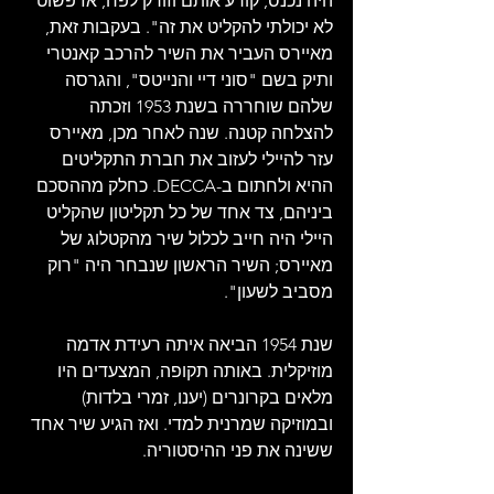
היה נכנס, קורע אותם וזורק לפח, אז פשוט 
לא יכולתי להקליט את זה". בעקבות זאת, 
מאיירס העביר את השיר להרכב קאנטרי 
ותיק בשם "סוני דיי והנייטס", והגרסה 
שלהם שוחררה בשנת 1953 וזכתה 
להצלחה קטנה. שנה לאחר מכן, מאיירס 
עזר להיילי לעזוב את חברת התקליטים 
ההיא ולחתום ב-DECCA. כחלק מההסכם 
ביניהם, צד אחד של כל תקליטון שהקליט 
היילי היה חייב לכלול שיר מהקטלוג של 
מאיירס; השיר הראשון שנבחר היה "רוק 
מסביב לשעון".
שנת 1954 הביאה איתה רעידת אדמה 
מוזיקלית. באותה תקופה, המצעדים היו 
מלאים בקרונרים (יענו, זמרי בלדות) 
ובמוזיקה שמרנית למדי. ואז הגיע שיר אחד 
ששינה את פני ההיסטוריה. 