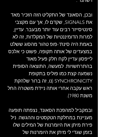
וישתנו".
ובכן, הסאונד של התקליט הזה הזכיר מאד 
את SIGNALS, שקדם לו, אך עם מקצבי 
סינטיסייזר רבים עוד יותר מבעבר. עדיין, 
למרות הדומיננטיות של המקלדות, זה לא 
באמת היה סינת'-פופ טהור מהסוג ששלט 
במצעדים של אותה תקופה, פשוט כי אלכס 
לייפסון עדיין לקח חלק פעיל מאוד 
בהתרחשויות. למעשה, התוצאה הסופית 
נשמעה קצת כמו פוליס בתקופת 
SYNCHRONICITY (נו, זה ברור שלהקת 
ראש עקבה אחרי אותה ניידת משטרה החל 
משנת 1980).
ובמקביל למהפכת הסאונד, נצפתה תופעה 
מעניינת במחלקת הטקסטים וההגשה. ניל 
פירת מיתן את היומרנות של המילים שלו 
בזמן שגדי לי מיתן את היומרנות של 