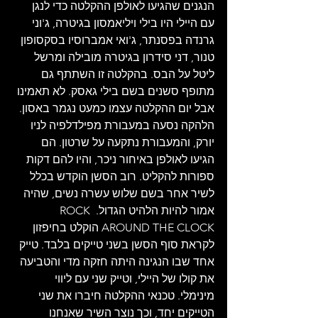
הנגנים שהגיעו לאולפן ההקלטה כדי לנגן 
עם היילי היו בילי ויליאמסון בגיטרה, ג'וני 
גרנדה בפסנתר, ג'ואי אמברוסיו בסקסופון 
טנור, דני סידרון בגיטרה מובילה ומרשל 
ליטל על הבס. בהקלטה זו השתתף גם 
מתופף סשנים בשם בילי גאסק. לא תאמינו 
אבל יום ההקלטה עצמו כמעט נגמר באסון. 
הלהקה נסעה במעבורת מפילדלפיה לניו 
יורק, והמעבורת נתקעה על שרטון. הם 
הגיעו לאולפן באיחור ניכר, והיו להם דקות 
ספורות להקליט. רוב הסשן הוקדש בכלל 
לשיר אחר בשם שלוש עשרה נשים, שהיה 
אמור להיות הלהיט הגדול. ROCK 
AROUND THE CLOCK הוקלט בחיפזון 
לקראת סוף הסשן בשני טייקים בלבד. טייק 
אחד שבו הנגינה היתה חזקה מדי והטביעה 
את קולו של היילי, וטייק שני עם ליווי 
מינימלי. טכנאי ההקלטה חיברו את שני 
הטייקים יחד, וכך נוצר השיר שאנחנו 