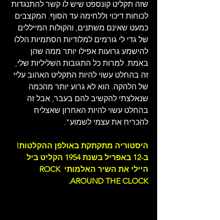
שזה תקליט קונספט שיש לו קשר להתנגדות 
לכוחות דיכוי וללחימה עד הסוף. המקצבים 
כמעט שאינם משתנים, והקולות המייללים 
של גדי לי גורמים למלודיות הסתמיות הללו 
להישמע גרועות אפילו יותר ממה שהן 
באמת. למרות כל התגובות השליליות שלי, 
זה בהחלט עשוי להיות התקליט האהוב עליי 
של הלהקה. הוא לא גרוע יותר מהכמה 
שנאלצתי להקשיב להם בעבר, אבל זה 
בהחלט עשוי להיות האחרון שאצליח 
להכריח את עצמי לשמוע".
היסטוריה מתקתקת באולפן ההקלטות! 
ב-12 באפריל בשנת 1954 הקליט ביל 
היילי את השיר האלמותי ROCK 
AROUND THE CLOCK.