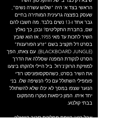
שיצא רק כצד ב' של התקליטון. השיר 
הראשי בצד א' היה "שלוש עשרה נשים", 
שעסק בפצצה גרעינית המותירה בחיים 
גבר אחד ו-13 נשים בלבד. מה חשבו להם 
שם, בחברת התקליטים? ובכן, כך נאלץ 
השיר לחכות עד מאי 1955, אז הוא שובץ 
בסרט דל תקציב בשם "זרע הפורענות" 
(BLACKBOARD JUNGLE). עם צאתו, הפך 
הסרט לנקודת המפנה שסללה את הדרך 
למוזיקת הרוק'נ'רול. ביל היילי ולהקתו ביצעו 
את השיר בסרט, כשהסקסופוניסט רודי 
פומפילי השתולל עם כלי הנשיפה שלו. בני 
הנוער שצפו במסך לא יכלו שלא להשתולל 
יחד איתו. המון כיסאות נעקרו מהמקום 
בבתי קולנוע.
אבל רגע! קיימת מחלוקת סביב השאלה, 
מהו שיר הרוק הראשון שהוקלט אי פעם. 
היכל התהילה של הרוק'נ'רול טוען שזהו 