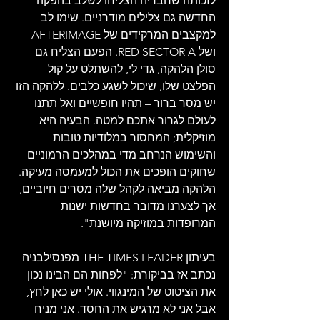
לזכותה שחבריה הצליחו לשלב בהפקה 
החדשה גם צלילים מודרניים. שימו לב 
למקצבים המרקידים של AFTERIMAGE 
ושל RED SECTOR A. הפעם הצליח גם 
סולן הלהקה, גדי לי, להשתלט על קול 
הפלצט שלו, שיכול לשגע כלבים. ללהקה הזו 
יש מסר ברור – תהיו חופשיים ואל תתנו 
לעולם לגרור אתכם למטה. הבעיה היא 
מוזיקלית; המחסור במלודיות טובות 
והשימוש הנרחב מדי במהלכים הרמוניים 
שחוקים הופכים את הכול למעמסה מעיקה. 
הלהקה מביאה לקהל שלה מסרים חיוביים, 
אך לצערנו מדובר בחדשות ישנות 
המרופדות במוזיקה מיושנת".
בעיתון THE TIMES LEADER מפנסילבניה 
נכתב אז בביקורת: "לפחות הם הבינו נכון 
את הציטוט של המינגווי. אולי יש כאן לחץ, 
אבל אני לא מרגיש את החסד. אני מניח 