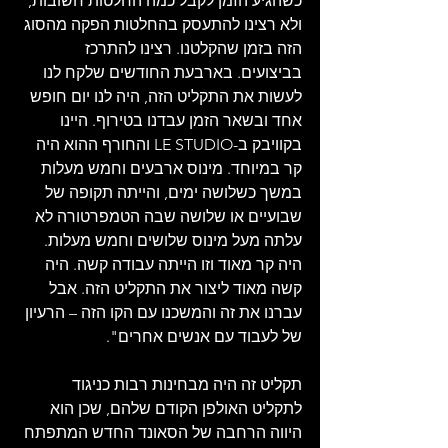
כשהגיע הזמן לקבל כמה החלטות חשובות, 
ולא רצינו להתעסק בהחלטות הפקה מהסוג 
הזה בזמן שהקלטנו. רצינו להתרכז 
בביצועים. בארבעת החודשים שלקח לנו 
לעשות את התקליט הזה, היה לנו יום חופש 
אחד ובשאר הזמן עבדנו בטירוף. היינו 
בקוויבק ב-LE STUDIO והחורף ההוא היה 
קר במיוחד. מינוס ארבעים וחמש מעלות 
במשך כשלושה ימים, והייתה תקופה של 
שבועיים או שלושה שבה הטמפרטורה לא 
עלתה מעל מינוס שלושים וחמש מעלות. 
היה קר מאוד וזו הייתה עבודה קשה. היה 
קשה מאוד ליצור את התקליט הזה. אבל 
עברנו את זה והמשכנו עם הקו הזה – הרעיון 
של לעבוד עם אנשים אחרים".
תקליט זה היה מבחינות רבות כניגוד 
לתקליט האולפן הקודם שלהם, שכן הוא 
היווה הרחבה של הסאונד החדש המתפתח 