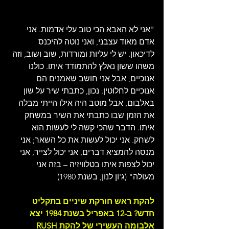
"אני לא האבא הכי טוב עלי אדמות. אני 
אדם מאוד עצבני, ואני נוטה להיכנס 
לדיכאון. יש לי עליות ומורדות, שוב ושוב, וזה 
משהו ששון נאלץ להתמודד איתו. כולנו 
אנוכיים, אבל אני חושב שאמנים הם 
אנוכיים לחלוטין. נכון, כתבתי שיר על שון 
באלבום, אבל מוטב היה אילו הייתי מבלה 
את הזמן שבו כתבתי את השיר במשחק 
איתו. הדבר שהכי קשה לי לעשות הוא 
לשחק. אני יכול לעשות את כל השאר; אני 
מנסה להמציא דברים, אני יכול לצייר, אני 
יכול לצפות איתו בטלוויזיה – בזה אני 
מעולה" (ג'ון לנון, בשנת 1980)
להקת ראש חורקת שיניים בתקליט 
חדש? ב-12 באפריל בשנת 1984 יצא 
אלבומה העשירי של להקת RUSH 