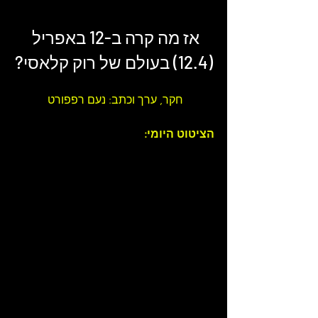
אז מה קרה ב-12 באפריל 
(12.4) בעולם של 
רוק קלאסי
?
חקר, ערך וכתב: נעם רפפורט 
הציטוט היומי: 