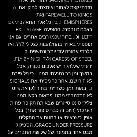
MOVING PICTURES. אחרי שני אלה 
חזרתי קצת לאחור ואימצתי לחיקי את A 
FAREWELL TO KINGS ואת 
HEMISPHERES. בין כל אלה התאהבתי גם 
באלבום ובסרט ההופעה EXIT STAGE 
LEFT. וכן, ברור שכמו רבים אחרים, גם אני 
תופפתי באוויר בהתלהבות לצלילי YYZ. ואז 
הלכתי אחורה עוד יותר ונחשפתי ל-
CARESS OF STEEL ול-FLY BY NIGHT. 
ידעתי שללהקה יש אלבום בכורה, אבל 
במשך זמן רב נמנעתי ממנו – כי ניל פירת 
לא היה שם. אחר כך ניסיתי את SIGNALS 
ו... באותו זמן, כשהייתי בחור לקראת גיוס, 
לא התלהבתי ממנו. פתאום בקעו ממנו 
צלילי סינטיסייזרים שבאותה תקופה פחות 
הערכתי (היום זה כבר סיפור אחר). בכל 
אופן, כשראיתי אז בחנות את התקליט 
GRACE UNDER PRESSURE, הספיק לי 
מבט אחד בתמונה של שלושת החברים על 