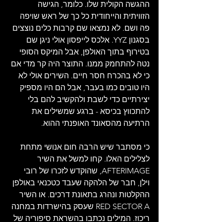
ההגשה הקולית שלו. כלומר, הגישה 
הזוויתית והייחודית כל כך של ראש שויפה 
פה ושם. לא נמצאו שם קרבות כלים נוצצים 
בסגנון YYZ. אלכס לייפסון אולי ניגן שם 
בטירוף בתוך האולפן, אבל המיקס הסופי 
נטה להתחמק ממנו. התוצר היה קר מדי אם 
כי לא בהכרח חסר חיים. השירים אולי לא 
היו טובים כמו בעבר, אבל הם היו מספיק 
יצירתיים כדי לשבת ולהקשיב להם בלי 
להתכווץ בכיסא - ברגע שמשילים את 
הרתיעה מהסאונד האופנתי ההוא.
כי מסתבר שיש הרבה חום אנושי מתחת 
לצלילים האלו. קחו למשל את השיר 
AFTERIMAGE, שהוקדש לזכרו של רובי 
וילן, חבר של הלהקה שעבד כטכנאי באולפן 
ההקלטות ונהרג בתאונת דרכים. או השיר 
RED SECTOR A שעסק בהישרדות במחנה 
ריכוז. המילים נכתבו בהשראת סיפוריה של 