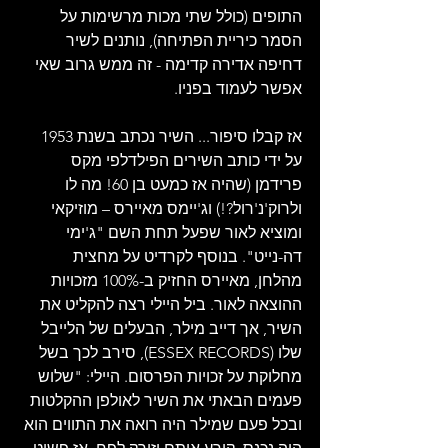
התופים (כולל שתי מכות מרשימות על 
הסמר כיריית הפתיחה), נותנים לשיר 
דחיפה אדירה קדימה - זה ממש גרוב שאי 
אפשר לעמוד בפניו. 
אז קבלו סיפור... השיר נכתב בשנת 1953 
על ידי כותב השירים הפילדלפי מקס 
פרידמן (שהיה אז כמעט בן 60! מה לו 
ולרוק'נ'רול?!) וג'יימס מאיירס – מוזיקאי 
ומוציא לאור שפעל תחת השם "ג'ימי 
דה-נייט". בנוסף לקרדיט על מחצית 
מהלחן, מאיירס החזיק ב-100% מזכויות 
ההוצאה לאור. ביל היילי רצה להקליט את 
השיר, אך דייב מילר, הבעלים של הלייבל 
שלו (ESSEX RECORDS), סירב לכך בשל 
מחלוקת על זכויות הפרסום. היילי: "שלוש 
פעמים הבאתי את השיר לאולפן ההקלטות 
ובכל פעם שמילר היה רואה את התווים הוא 