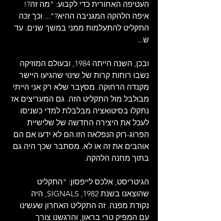
העטיפה האחורית כדי לקבוע: "מה זה?! 
איפה הלהקה המגניבה ההיא?"... וכך זכה 
התקליט להתעלמות ממני במשך שנים. עד 
ש...
ובכן, השנה הייתה 1984, ובעולם המוזיקה 
נשבו רוחות קרות של שינוי שהגיעו היישר 
מקנדה הרחוקה. מסץבר שלא רק אני הייתי 
מבולבל מול התקליט הזה. גם המעריצים אז 
נתקלו בסיטואציה מבלבלת למדי כשניסו 
לעכל את היצירה החדשה של שלישיית 
הפרוג-רוק הנפלאה הזו.הם לא ידעו אם הם 
אוהבים את זה או לא. מסתבר שכך היה גם 
בתוך מחנה הלהקה.
הגיטריסט, אלכס לייפסון: "התקליט 
שהוצאנו בשנת 1982, SIGNALS, היה 
נקודת מפנה. זה התקליט האחרון שעשינו 
עם המפיק טרי בראון, והרגשנו צורך 