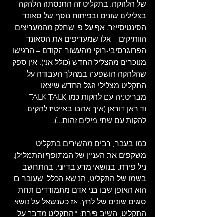
של הלהקה. בתקליט זה התנסתה הלהקה 
בצלילים שונים ובפיתוח נוסף של סאונד 
הסינטיסייזר. אף על פי שחלק מהמעריצים 
הוותיקים – אלו שמעדיפים את הסאונד 
הפרוגרסיבי-רוקי מהעשור הקודם – הרגישו 
מנוכרים מהצליל החדש (כולל אני). אין ספק 
שהלהקה הושפעה במהלך העבודה על 
התקליט מצלילי הגל החדש שיצאו 
מבריטניה עם להקות כמו TALK TALK 
ודוראן דוראן (איך אהבו באייטיז להקים 
להקות עם שתי מילים זהות...).
כמו בעבר, רבים מהשירים בתקליט 
משקפים את העניין של המתופף והתמלילן, 
ניל פירת, בנושאי מדע בדיוני. בהתחשב 
בשמו של התקליט, הנושא הכללי שעובר בו 
הוא האופן שבו בני אדם מתמודדים תחת 
סוגים שונים של לחץ. אז כשנשאל על נושא 
התקליט, השיב פירת: "התקליט מדבר על 