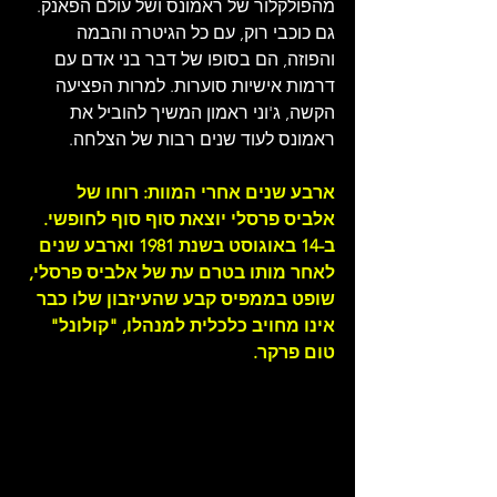
מהפולקלור של ראמונס ושל עולם הפאנק. 
גם כוכבי רוק, עם כל הגיטרה והבמה 
והפוזה, הם בסופו של דבר בני אדם עם 
דרמות אישיות סוערות. למרות הפציעה 
הקשה, ג'וני ראמון המשיך להוביל את 
ראמונס לעוד שנים רבות של הצלחה.
ארבע שנים אחרי המוות: רוחו של 
אלביס פרסלי יוצאת סוף סוף לחופשי. 
ב-14 באוגוסט בשנת 1981 וארבע שנים 
לאחר מותו בטרם עת של אלביס פרסלי, 
שופט בממפיס קבע שהעיזבון שלו כבר 
אינו מחויב כלכלית למנהלו, "קולונ
ל" 
טום פרקר.