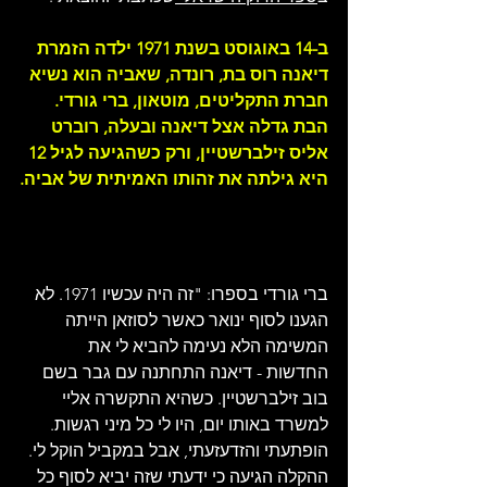
ב-14 באוגוסט בשנת 1971 ילדה הזמרת 
דיאנה רוס בת, רונדה, שאביה הוא נשיא 
חברת התקליטים, מוטאון, ברי גורדי. 
הבת גדלה אצל דיאנה ובעלה, רוברט 
אליס זילברשטיין, ורק כשהגיעה לגיל 12 
היא גילתה את זהותו האמיתית של אביה.
ברי גורדי בספרו: "זה היה עכשיו 1971. לא 
הגענו לסוף ינואר כאשר לסוזאן הייתה 
המשימה הלא נעימה להביא לי את 
החדשות - דיאנה התחתנה עם גבר בשם 
בוב זילברשטיין. כשהיא התקשרה אליי 
למשרד באותו יום, היו לי כל מיני רגשות. 
הופתעתי והזדעזעתי, אבל במקביל הוקל לי. 
ההקלה הגיעה כי ידעתי שזה יביא לסוף כל 