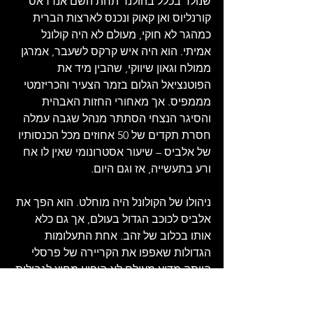
שנולד בכלל בהולנד תחת השם אנדראס 
קורנליוס ואן קאוק ונכנס לארצות הברית 
כמהגר לא חוקי, מעולם לא היה קולונל 
אמיתי. הוא היה איש קרקס לשעבר, אמרגן 
ממולח וגאון שיווקי, שהבין מיד את 
הפוטנציאל הגלום בזמר הצעיר והכריזמטי 
מממפיס. אך מאחורי החזות האבהית 
והסיגר הנצחי הסתתר מנהל שגבה עמלה 
חסרת תקדים של 50 אחוזים מכל הכנסותיו 
של אלביס – שיעור אסטרונומי שאין לו אח 
ורע בתעשייה, אז וגם היום.
ניהולו של הקולונל היה מוחלט. הוא הפך את 
אלביס לכוכב הגדול בעולם, אך גם כלא 
אותו בכלוב של זהב. אחת התעלומות 
הגדולות שאפפו את הקריירה של פרסלי 
הייתה מדוע מעולם לא הופיע מחוץ לגבולות 
צפון אמריקה. התשובה, שהתבררה רק 
שנים מאוחר יותר, הייתה פשוטה להחריד: 