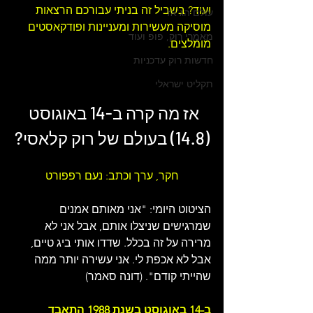
ועוד? בשביל זה בניתי עבורכם 
הרצאות 
עולם הג'אז
מוסיקה מעשירות ומעניינות ו
פודקאסטים 
מאמרי רוק, פופ ועוד
מומלצים
.
חדשות רוק עדכניות
תקליט ישראלי
אז מה קרה ב-14 באוגוסט 
(14.8) בעולם של 
רוק קלאסי
?
חקר, ערך וכתב: נעם רפפורט
הציטוט היומי: 
"אני מאותם אמנים 
שמרגישים שניצלו אותם, אבל אני לא 
מרירה על זה בכלל. שדדו אותי ביג טיים, 
אבל לא אכפת לי. אני עשירה יותר ממה 
שהייתי קודם". (דונה סאמר)
ב-14 באוגוסט בשנת 1988 התאבד 