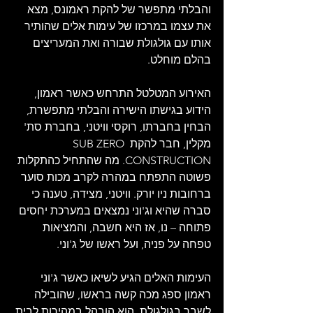
והבלתי מתפשר של להקת ראמונס, מצא 
את עצמו במרכזו של עימות אלים שהותיר 
אותו עם גולגולת שבורה ואת המעריצים 
בהלם מוחלט.
האירוע המטלטל התרחש כאשר ראמון, 
הידוע בגישתו הישירה והבלתי מתפשרת, 
הבחין בחברתו, רוקסי וויטני, בחברת סת' 
מקלין, חבר להקת SUB ZERO 
CONSTRUCTION. מה שהתחיל כהתקלות 
פשוטה התפתח במהרה לקרב מכות סוער 
ברחובות ניו יורק. וויטני, מצידה, טענה כי 
סברה שהיא וג'וני נמצאים במערכת יחסים 
פתוחה – נו, אז היא חשבה, והמציאות 
טפחה על פניה, ועל ראשו של ג'וני.
העימות האלים הגיע לשיאו כאשר ג'וני 
ראמון ספג מכה קשה בראשו, שהובילה 
לשבר בגולגולת. הוא הובהל במהירות לבית 