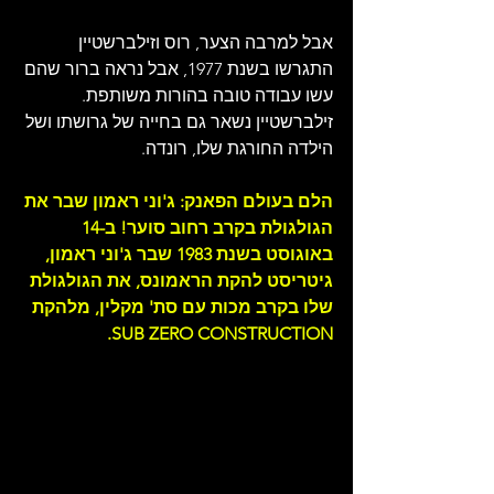
אבל למרבה הצער, רוס וזילברשטיין 
התגרשו בשנת 1977, אבל נראה ברור שהם 
עשו עבודה טובה בהורות משותפת. 
זילברשטיין נשאר גם בחייה של גרושתו ושל 
הילדה החורגת שלו, רונדה. 
הלם בעולם הפאנק: ג'וני ראמון שבר את 
הגולגולת בקרב רחוב סוער!
ב-14 
באוגוסט בשנת 1983 שבר ג'וני ראמון, 
גיטריסט להקת הראמונס, את הגולגולת 
שלו בקרב מכות עם סת' מקלין, מלהקת 
SUB ZERO CONSTRUCTION. 