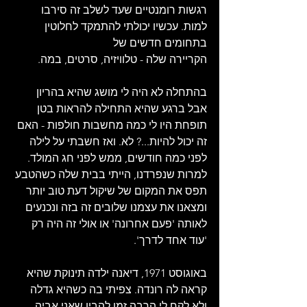
רגשות רומנטיים שעד לשלב זה סירבו 
למות. עכשיו יכולתי להתמקד לחלוטין 
בתחומים חדשים של
הקריירה שלה - טלוויזיה, סרטים, במה.
בהתחלה לא היה לי מושג שהיא בהריון 
אבל ברגע שהיא התחילה להראות בטן 
תופחת היו לי כמה מחשבות חולפות - האם 
זה יכול להיות...? לא. ואז חשבתי על לילה 
לפני כמה חודשים, ממש לפני חג המולד. 
למרות שנפרדנו, הייתי בבית שלה כשהטבע 
תפס את המקום של שיקול דעת טוב יותר 
ומצאנו את עצמנו שלובים זה בזה ונכנעים 
לאותה 'פעם אחרונה' או אולי זה היה רק 
'עוד אחד לדרך'.
באוגוסט 1971, דיאנה ילדה תינוקת שהיא 
קראה לה רונדה. צפיתי בה כשהיא גדלה 
ולא לקח לי הרבה זמן להבין שאני אביה. 