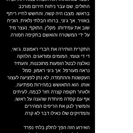
החולים, שם עבר ניתוח חירום מורכב 
בראשו. מצבו היה קשה, והחשש לחייו ריחף 
באוויר, אך ג'וני, ברוחו הבלתי נלאית, הוכיח 
שוב את עמידותו. מקלין, התוקף, נעצר מיד 
על ידי המשטרה והואשם בתקיפה חמורה.
התקרית הותירה את חברי ראמונס, ג'ואי, 
די די וטומי, המומים ומודאגים. הלהקה 
נאלצה לבטל הופעות מתוכננות, והעתיד 
נראה מעורפל. אך ג'וני ראמון, סמל 
העקשנות וההתמדה, לא נתן לפציעה לעצור 
אותו. הוא התאושש במהירות מפתיעה, 
ולאחר תקופה קצרה חזר לבמה, לעיתים 
אף עם קסדה מיוחדת שהגנה על ראשו, 
והמשיך לנגן את הריפים המהירים 
והמדויקים שלו כאילו דבר לא קרה.
האירוע הזה הפך לחלק בלתי נפרד 