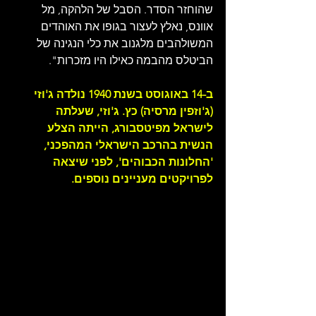
שהוחזר הסדר. הסבל של הלהקה, מל 
אוונס, נאלץ לעצור בגופו את האוהדים 
המשולהבים מלגנוב את כלי הנגינה של 
הביטלס מהבמה כאילו היו מזכרות".
ב-14 באוגוסט בשנת 1940 נולדה ג'וזי 
(ג'וזפין מרסיה) כץ. ג'וזי, שעלתה 
לישראל מפיטסבורג, הייתה הצלע 
הנשית בהרכב הישראלי המהפכני, 
'החלונות הכבוהים', לפני שיצאה 
לפרויקטים מעניינים נוספים.