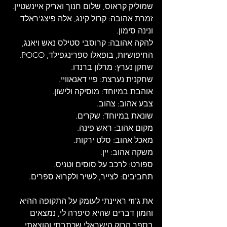
שמוליק קראוס, שלום חנוך ואריק איינשטיין.
זמרת אהובה: קרול קינג, אלה פיצג'ראלד 
ונינה סימון.
להקה אהובה: קרוסבי סטילס נאש ויאנג, 
החיפושיות, בופאלו ספרינגפילד, POCO.
שחקן נערץ: מרלון ברנדו.
שחקנית נערצת: פיי דאנאוויי.
אוהבת במיוחד: מוסיקה ולישון.
צבע אהוב: צהוב.
שונאת במיוחד: שקרים.
מקום אהוב: ראש פינה.
מאכל אהוב: סלט ירקות.
משקה אהוב: יין.
ספורט: לרכב על סוסים וטניס.
תחביבים: לצייר, לשיר ולקרוא ספרים.
את ג'וזי ראיינתי לעומק על התקופה ההיא 
והמון דברים שהיא סיפרה לי, נ
מצאים 
ב
ספר הרוק הישראלי 
שכתבתי והוצאתי.