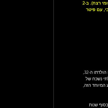
י רצח). ב-
2 
יבי, עם פיטר 
באותו היום, לא רק שהבסיסט והגיטריסט של הלהקה, מייק ראת'רפורד, חגג את יום הולדתו ה-32, 
תי נשכח של 
המיוחד הזה, 
סוף שנות 