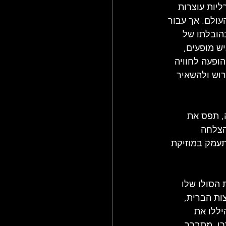
יות עוצרות 
ולם. אך עבור 
שגדלו על ברכי התקליטים המוקדמים, התקופה שבין 1969 ל-1975, בהובלתו של 
ש מופעים, 
ופעה לחוויה 
ט לפרוש ולהשאיר 
, תפס את 
הצלחה 
תעמק במוזיקת 
ת הסולו שלו 
 ללהיט גדול בארצות הברית, 
יללו את 
כן, מתברר 