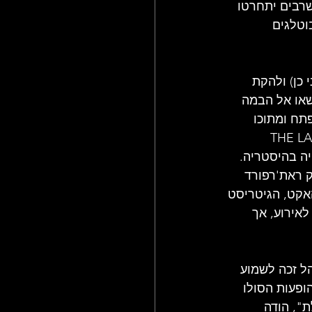
רבים יתחרטו 
וטלגים 
 כן) ולהקת 
ג'נסיס נשאו אל הבמה 
וים הראשונים של BACK IN NYC, הארון נפתח ומתוכו 
THE LAMB LIES DOWN 
 בפעם האחרונה על הבמה ב-1975. הקהל היה בהיסטריה. 
 ראת'רפורד 
אקט, הגיטריסט 
מיהר לאירוע, אך 
ל זכה לשמוע 
נסיס בהופעות הסולו 
", הודה 