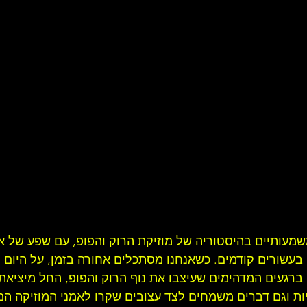
ל להקת רוק
סיפורו של אמן
זרקור על ענייני מוסיקה
ע
ק עדכניות
תקליט ישראלי
משמעותיים בהיסטוריה של 
מוזיקת הרוק
 והפופ, עם שפע של א
עשורים קודמים. כשאנחנו מסתכלים אחורה בזמן, על היום ה
ם ברגעים המדהימים שעיצבו את נוף הרוק והפופ, החל מיציא
ניות וגם דברים משמחים לצד עצובים שקרו לאמני המוזיקה המ