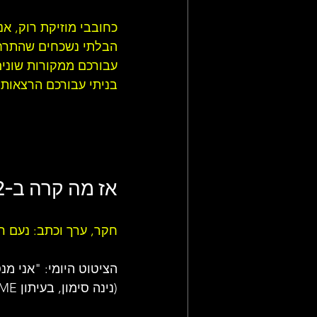
כחובבי 
מוזיקת רוק
, אנ
הבלתי נשכחים שהתרחשו
עבורכם ממקורות שונים
בניתי עבורכם 
הרצאות 
אז מה קרה ב-2 באוקטובר (2.10) בעולם של 
חקר, ערך וכתב: נעם ר
הציטוט היומי: 
"אני מנ
(נינה סימון, בעיתון NME בשנת 1969)