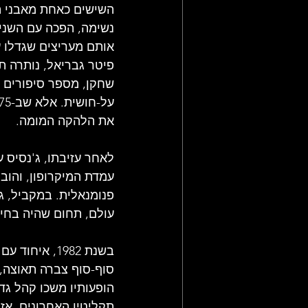
השישים כאחת מאבני הי
נשימה, הפכה עם השני
פיטר גבריאל, נותרה תו
שחקן, מספר סיפורים ש
את הלהקה המומה.
לאחר עזיבתו, ג'נסיס 
עמדת המיקרופון, והוב
פנומנאלית. במקביל, ג
עולם, תחום שהיה בחית
בשנת 1982, א
הופעותיו משכו קהל גדל
תקליטיו האחרונים. אז 