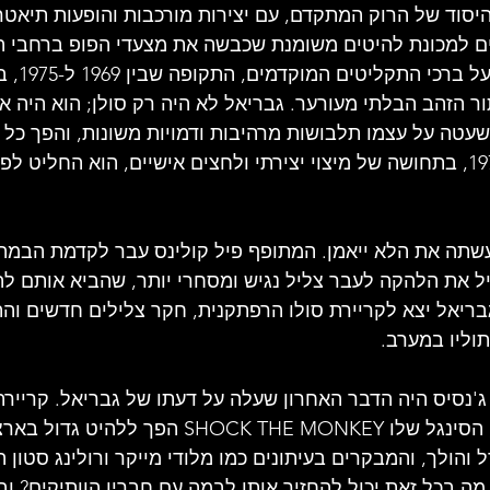
סוד של הרוק המתקדם, עם יצירות מורכבות והופעות תיאטרל
ם למכונת להיטים משומנת שכבשה את מצעדי הפופ ברחבי הע
אותם מעריצים 
ר הזהב הבלתי מעורער. גבריאל לא היה רק סולן; הוא היה אי
עטה על עצמו תלבושות מרהיבות ודמויות משונות, והפך כל ה
על-חושית. אלא שב-1975, בתחושה של מיצוי יצירתי ולחצים אישיים, הוא החלי
עשתה את הלא ייאמן. המתופף פיל קולינס עבר לקדמת הבמה
יל את הלהקה לעבר צליל נגיש ומסחרי יותר, שהביא אותם ל
בריאל יצא לקריירת סולו הרפתקנית, חקר צלילים חדשים וה
וליו במערב.
יחוד עם ג'נסיס היה הדבר האחרון שעלה על דעתו של גבריאל. קרייר
סוף-סוף צברה תאוצה, הסינגל שלו SHOCK THE MONKEY הפך
 והולך, והמבקרים בעיתונים כמו מלודי מייקר ורולינג סטון ה
מה בכל זאת יכול להחזיר אותו לבמה עם חבריו הוותיקים? וב