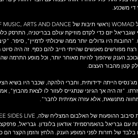
די משכנע.
 שגבריאל יזם כדי לקדם מוזיקת עולם בבריטניה, התרסק כלכל
 "החובות היו גדולים יותר ממה שיכולתי לדמיין", סיפר. "קי
 רצח מפורשים מאנשים שהייתי חייב להם כסף. זה היה סיוט 
הכוכב הענק שיהפוך להיות מאוחר יותר, וכל מופע התרמה שהי
לק קטן מהבור העצום.
ג'נסיס הייתה ידידותית, וחברי הלהקה, שכבר היו בשיא הצ
רתו. "זה היה אך הגיוני שנתגייס לעזור לו לצאת מהבוץ", אמר
מחווה מתנשאת, אלא עזרה אמיתית לחבר".
 עם גבריאל בהאמרסמית' אודאון בלונדון. גבריאל, פרפקציונ
בלבד של חזרות לפני המופע הענק. הלחץ והזמן הקצר הם כ