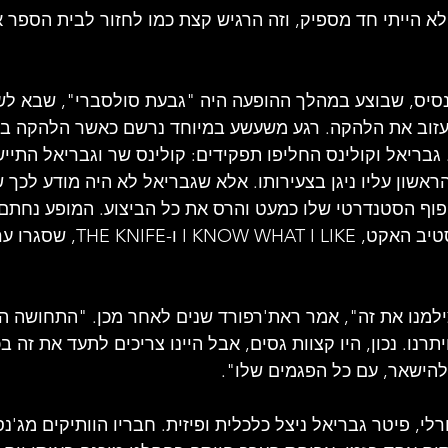
א הייתי חד מספיק, וזה הרגיש קצת כמו לחזור לבית הספר 
'נסיס, שבוצע במהלך ההופעה היה "גבעת סולסברי", שבא ל
זוב את הלהקה. רגע משעשע במיוחד נרשם כאשר הלהקה בי
TURN IT ON AGAI. גבריאל וקולינס החליפו תפקידים: קולינס שר וגבריאל הת
ראשון עליו ניגן בצעירותו. אלא שגבריאל לא היה מודע לכך 
פוף הסטנדרטי שלו כמעט והרס את כל הביצוע. המופע נחתם 
אליהם הספיק להגיע סטיב האקט, T I LIKE
ילמנו את זה", אמר ראת'רפורד שנים לאחר מכן. "התחושה ה
רנו. נכון, היו קצוות גסים, אבל היינו צריכים לתעד את זה בכ
להישאר, עם כל הפגמים שלו".
לי, פיטר גבריאל ניצל כלכלית ופיזית. חבריו הוותיקים מג'נסי