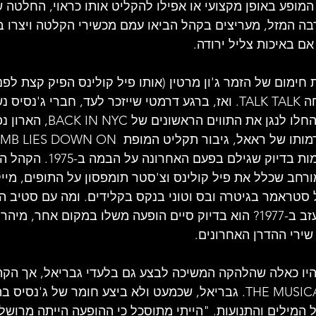
ופע באופן מקצועי או אפילו להקליט אותו כראוי, החלטה ש
בה המזל, מעריצים בקהל הביאו עמם מכשירי הקלטה ויצרו ב
ם באיכות צליל ירודה.
ימום של הזמר ג'ון מרטין (אותו פיל קולינס הפיק קצת לפני
הפופ הצעירה והמבטיחה TALK TALK. ואז, ברגע דרמטי שייזכר לעד, חברי 
ארון קבורה אמיתי. כשהחלו לנגן את התו
הגיח גבריאל, לבוש בדמותו של ראאל, גיבור תקליט המופת  ON
BROADWAY, אותה דמות בדיוק שגילם
רחב שכלל את פיל קולינס וצ'סטר תומפסון על התופים, מייק
 סטראמר בגיטרה ובס וטוני בנקס בקלידים. ומה עם סטיב ה
של ההרכב הקלאסי שעזב ב-1977? הוא בדיוק סיים הופעה משלו במקום אחר, 
שירי ההדרן האחרונים.
יו כאלה שהלהקה המשיכה לבצע גם בלעדי גבריאל, אך הקה
גם יצירות כמו THE MUSICAL BOX. גבריאל, שכמעט ולא ביצע חומר של ג'
 המילים והתנועות. "הייתי מתוסכל כי ההופעה הייתה מרושלת