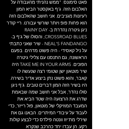
פאט סימונס: "ממש נהניתי מהעבודה על 
האלבום הזה. ג'ף באקסטר הביא המון 
רעיונות מגניבים. אני חושב שהאלבום הזה 
הוא פחות פופ ויותר שורשי עבורנו. ריי קודר 
ניגן גיטרה נהדרת ב-RAINY DAY 
CROSSROAD BLUES, והסולו של ג'ף ב-
NEAL'S FANDANGO - שיר שאני כתבתי 
על ניל קאסידי - היה פשוט מדהים. בפעם 
הראשונה, גם התנסנו עם צלילי גיטרה 
הפוכים. TAKE ME IN YOUR ARMS היה 
שיר מוטאון ישן שטומי רצה שנעשה לו 
קאבר, והוא פשוט נתן ביצוע אדיר בשירה. 
היו בשיר הזה המון דברים טובים. ג'ף ניגן 
סולו נהדר, אבל אני חושב שמה שבאמת 
שדרג את הרצועה היה שטד הביא את 
המעבד המוזיקלי של מוטאון, פול רייזר, כדי 
לעבוד על עיבודי המיתרים. הבאנו גם את 
שירלי מת'יוז וונטה פילדס כדי לבצע קולות 
רקע. הן עבדו יחד כהרכב שנקרא 