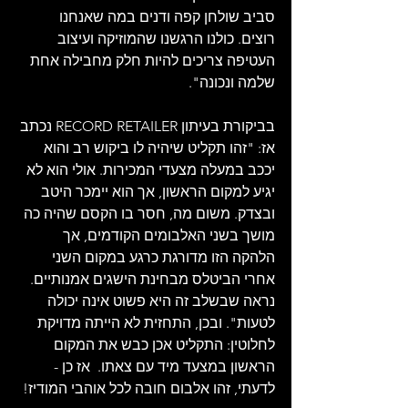
סביב שולחן קפה ודנים במה שאנחנו 
רוצים. כולנו הרגשנו שהמוזיקה ועיצוב 
העטיפה צריכים להיות חלק מחבילה אחת 
שלמה ונכונה".
בביקורת בעיתון RECORD RETAILER נכתב 
אז: "זהו תקליט שיהיה לו ביקוש רב והוא 
יככב במעלה מצעדי המכירות. אולי הוא לא 
יגיע למקום הראשון, אך הוא יימכר היטב 
ובצדק. משום מה, חסר בו הקסם שהיה כה 
מושך בשני האלבומים הקודמים, אך 
הלהקה הזו מדורגת כרגע במקום השני 
אחרי הביטלס מבחינת הישגים אמנותיים. 
נראה שבשלב זה היא פשוט אינה יכולה 
לטעות". ובכן, התחזית לא הייתה מדויקת 
לחלוטין: התקליט אכן כבש את המקום 
הראשון במצעד מיד עם צאתו.  אז כן - 
לדעתי, זהו אלבום חובה לכל אוהבי המודיז!