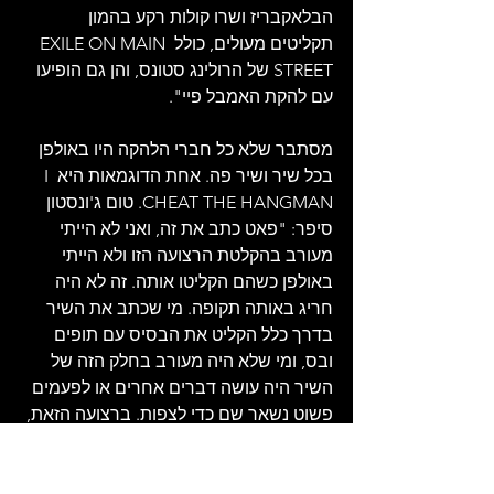
הבלאקבריז ושרו קולות רקע בהמון 
תקליטים מעולים, כולל EXILE ON MAIN 
STREET של הרולינג סטונס, והן גם הופיעו 
עם להקת האמבל פיי".
מסתבר שלא כל חברי הלהקה היו באולפן 
בכל שיר ושיר פה. אחת הדוגמאות היא I 
CHEAT THE HANGMAN. טום ג'ונסטון 
סיפר: "פאט כתב את זה, ואני לא הייתי 
מעורב בהקלטת הרצועה הזו ולא הייתי 
באולפן כשהם הקליטו אותה. זה לא היה 
חריג באותה תקופה. מי שכתב את השיר 
בדרך כלל הקליט את הבסיס עם תופים 
ובס, ומי שלא היה מעורב בחלק הזה של 
השיר היה עושה דברים אחרים או לפעמים 
פשוט נשאר שם כדי לצפות. ברצועה הזאת, 
אני לא חושב שניגנתי בכלל, ולכל היותר 
אולי עשיתי קצת קולות רקע.