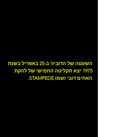
השעטה של הדוביז! ב-25 באפריל בשנת 
1975 יצא תקליטה החמישי של להקת 
האחים דובי ושמו STAMPEDE.