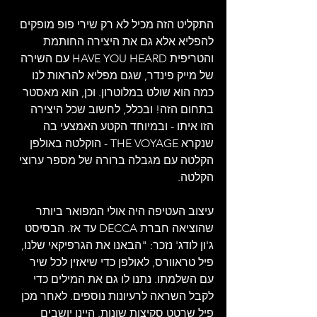
התקליט הזה מכיל לא רק שירי פופ מופקים 
להפליא אלא גם את היצירה החותמת 
והטריפית HAVE YOU HEARD עם השירה 
של מייק פינדר, שגם מפליא להראות לנו 
כמה הוא שולט במלוטרון. וכן, הוא מאסטר 
בתחום הזה! ובכלל, לחשוב שכל היצירה 
הזו איתו - ובמיוחד הקטע האמצעי בה 
שנקרא THE VOYAGE - הוקלטה באולפן 
הקלטה עם מגבלה ברורה של מספר ערוצי 
הקלטה. 
עיצוב העטיפה היה אולי המפואר ביותר 
שהוציאה חברת DECCA עד אז. הבסיסט 
ג'ון לודג' נזכר: "הבאנו את הגרפיקאי שלנו, 
פיל טראוורס, לאולפן כדי שיאזין לכל שיר 
עם השלמתו. נתנו לו גם את המילים כדי 
לקבל השראה לרעיונות נוספים. לאחר מכן 
פיל שרטט סקיצות שונות. היינו יושבים 