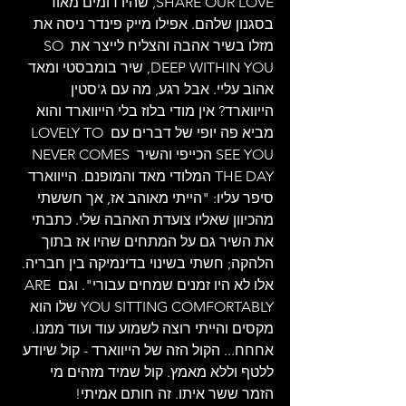
SHARE OUR LOVE, שהיו דומים מאוד 
בסגנון שלהם. אפילו מייק פינדר ניסה את 
מזלו בשיר אהבה והצליח לייצר את SO 
DEEP WITHIN YOU, שיר בומבסטי ומאד 
אהוב עליי. אבל רגע, מה עם ג'סטין 
הייווארד? אין מודי בלוז בלי הייווארד והוא 
מביא פה יופי של דברים עם LOVELY TO 
SEE YOU הכייפי והשיר NEVER COMES 
THE DAY המלודי מאד והמופנם. הייווארד 
סיפר עליו: "הייתי מאוהב אז, אך חששתי 
מהכיוון שאליו צועדת האהבה שלי. כתבתי 
את השיר גם על המתחים שהיו אז בתוך 
הלהקה; חשתי בשינוי בדינמיקה בין חבריה. 
אלו לא היו זמנים שמחים עבורי". וגם ARE 
YOU SITTING COMFORTABLY שלו הוא 
מקסים והייתי רוצה לשמוע עוד ועוד ממנו. 
אחחח... הקול הזה של הייווארד - קול שיודע 
ללטף וללא מאמץ. קול שמיד מזהים מי 
הזמר ששר איתו. זה חותם אמיתי!