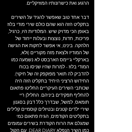
הרגוע ואת כישרונותיו המוזיקליים.
דבר אחד טוב שאפשר להגיד על השירים 
בתקליט הזה הוא שהם כולם שירי מודי בלוז 
באופן הכי מדויק שיש. המלודיות היו, כרגיל, 
פריכות, חדות, נוצצות ובעלות ייחוד של 
הלהקה. בינינו, אי אפשר לחקות את הגישה 
של המודיז ולצאת מזה מקוריים (ולא, 
בארקליי ג'יימס הארבסט לא נשמעה כמו 
המודי בלוז - למרות שהיו שניסו בכוח 
להדביק לה תואר מפוקפק זה של חיקוי). 
החידוש הרציני היחיד בתקליט הזה היה 
שכותבי השירים העיקריים החליטו פתאום 
להחליף תפקידים ביניהם. החלילן ריי 
תומאס, למשל, שבדרך כלל דבק בסגנון 
שירי ילדים קטנים ובטיולים קוסמיים קלילים 
בתקליטים הקודמים, הגיח פתאום כמי 
שמגלם את הרוח הקודרת בשירים עמומים 
כמו השיר הנפלא DEAR DIARY, עם הקול 