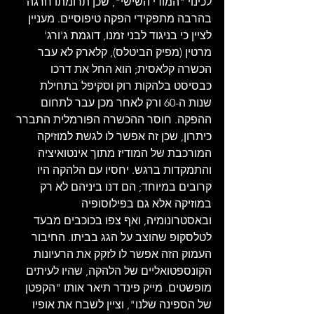
לכינוי "המודי השישי", שכן תרומתו חרגה 
בהרבה מתפקידי הפקה טיפוסיים. מעניין 
לציין כי בניגוד לבני זמנו, דוגמת ג'ורג' 
מרטין (מפיק הביטלס), קלארק לא עבר 
הכשרה קלאסית; הוא החל את דרכו 
כבסיסט בלהקות רוק וסקיפל בתחילת 
שנות ה-60 ורק לאחר מכן עבר לתחום 
ההפקה. חוסר ההכשרה הפורמלית התברר 
כיתרון, שכן זה אפשר לו לגשת למוזיקה 
המורכבת של המודיז מתוך אינטואיציה 
והתמקדות ברגש. יחסיו עם הלהקה היו 
קרובים במיוחד; הם דנו ביניהם לא רק 
במוזיקה אלא גם בפילוסופיה 
ובאסטרונומיה, ואף צפו בכוכבים מבעד 
לטלסקופ שהוצב על הגג בביתו. החיבור 
העמוק הזה אפשר לו לזקק את הרעיונות 
הקונספטואליים של הלהקה, שהיו לעיתים 
מופשטים. מייק פינדר תיאר אותו "הקפטן 
של הספינה שלנו", וציין לשבח את אופיו 