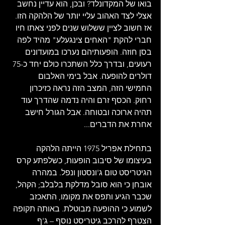
בואו של המקדונלד? ובכן, הוא עדיין נחשב 
אצלי לצד האהוב עליי יותר של הלהקה הזו. 
אז חשוב לציין ששלוש שנים לפני צאתו חיו 
חברי להקת "האחים צינגעלע" מהיד לפה 
בסן חוזה. הופעותיהם נערכו במועדונים 
רעועים, ובדרך כלל השתכרו כולם יחד כ-75 
דולרים להופעה. אבל בימי האלבום 
החמישי הזה, המצב הזה נראה כזיכרון 
רחוק. הכסף זרם והיה נדמה שהדרך עוד 
תהיה ארוכה ובטוחה. אבל הגורל חישב 
אחרת את הדברים...
בתחילת אפריל 1975 הייתה הלהקה 
בעיצומו של סיבוב הופעות, כשלפתע קרס 
הגיטריסט טום ג'ונסטון ונפל. במהרה 
אובחן כי הוא סובל מדלקת בלבלב; הקהל, 
שכבר הגיע ותפס את מקומו, התאכזב 
לשמוע כי ההופעה מבוטלת. באותה תקופה 
הצטרף להרכב גיטריסט נוסף – ג'ף 