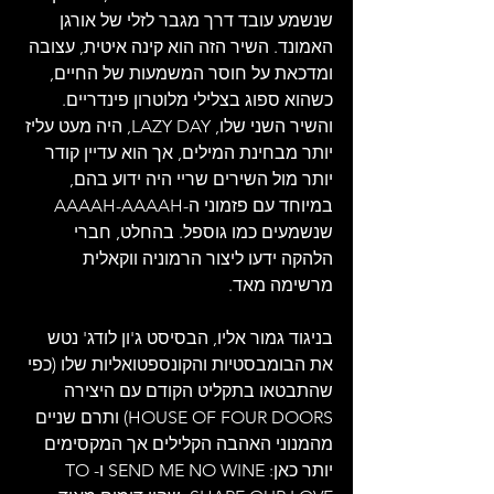
שנשמע עובד דרך מגבר לזלי של אורגן 
האמונד. השיר הזה הוא קינה איטית, עצובה 
ומדכאת על חוסר המשמעות של החיים, 
כשהוא ספוג בצלילי מלוטרון פינדריים. 
והשיר השני שלו, LAZY DAY, היה מעט עליז 
יותר מבחינת המילים, אך הוא עדיין קודר 
יותר מול השירים שריי היה ידוע בהם, 
במיוחד עם פזמוני ה-AAAAH-AAAAH 
שנשמעים כמו גוספל. בהחלט, חברי 
הלהקה ידעו ליצור הרמוניה ווקאלית 
מרשימה מאד.
בניגוד גמור אליו, הבסיסט ג'ון לודג' נטש 
את הבומבסטיות והקונספטואליות שלו (כפי 
שהתבטאו בתקליט הקודם עם היצירה 
HOUSE OF FOUR DOORS) ותרם שניים 
מהמנוני האהבה הקלילים אך המקסימים 
יותר כאן: SEND ME NO WINE ו-TO 