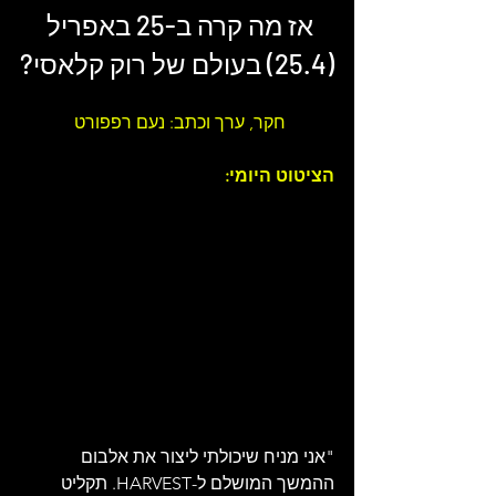
אז מה קרה ב-25 באפריל 
(25.4) בעולם של 
רוק קלאסי
?
חקר, ערך וכתב: נעם רפפורט 
הציטוט היומי: 
"אני מניח שיכולתי ליצור את אלבום 
ההמשך המושלם ל-HARVEST. תקליט 