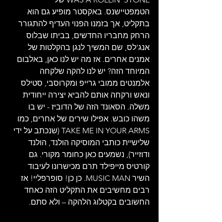
הטמפטיישנס. באקסטר מופיע גם הוא 
בתקליט, אך בזמנו הפנוי העדיף להתגורר 
הרחק מחבריו החדשים, בביתו שבלוס 
אנג'לס, שם המשיך לנגן בהקלטות של 
אמנים אחרים. אז מה יש לנו כאן, באלבום 
המיוחד הזה? יש לנו להקה שלקחה 
אלמנטים ממובי גרייפ ומקרוסבי, סטילס 
ונאש ורקחה אותם להביא יצירה ייחודית 
משלה. הסאונד הזה של הדוביז - יש בו 
משהו כובש. אפילו שירים של אחרים, כמו 
TAKE ME IN YOUR ARMS (שנכתב על ידי 
שלישיית כותבי המוסיקה הולנד, הולנד 
ודוזייר), נשמעים כאן כחומר מקורי. גם 
קורטיס מייפילד תרם מכישרונו לעיבוד 
השיר MUSIC MAN. כן כן! סופרפליי! אז 
רבים מחשיבים את התקליט הזה כאחד 
החשובים בקטלוג הלהקה – ולא סתם.