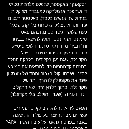
"סקאנק" באקסטר, שנפלט מלהקת סטילי 
דן (שהפכה אז מלהקה למעבדה מוזיקלית 
בניהול שני אנשים בלבד). באקסטר העצים 
עוד יותר את צליל הגיטרות בלהקה, שכללה 
כעת שלושה גיטריסטים, ובהם פאט 
סימונס. אז ג'ונסטון אולץ להישאר בביתו, 
וה"דוביז" מיהרו לגייס זמר חלופי שיסייע 
להם בהמשך הסיבוב: היה זה מייקל 
מקדונלד, שגם ניגן בקלידים. הלהקה החלה 
בחזרות קדחתניות כדי להתאים את המופע 
לסגנון שירתו; קולו הגבוה והחד של ג'ונסטון 
פינה את מקומו לקולו הרך יותר של 
מקדונלד. ובתוך הלחץ הזה, יצא התקליט 
STAMPEDE (שעדיין הוקלט בלי מקדונלד).
הפעם ליוו את הלהקה בתקליט תזמורים 
עשירים מבית היוצר של פול רייזר, שזכה 
בעבר בפרס הגראמי על עיבוד השיר PAPA 
WAS A ROLLIN' STONE של 