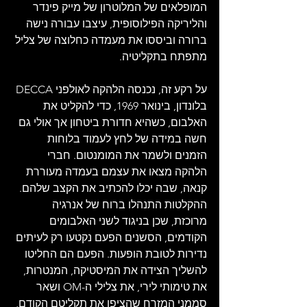
המופלאים של המלוטרון של מייק פינדר 
והליריקה הפילוסופית, עיצבו עבורה נישה 
ברורה וביססו את מעמדה כחלוצה של צליל 
מתפתח בתקליטיה.
על רקע זה, נכנסה הלהקה לאולפני DECCA 
בלונדון, בינואר 1969, כדי להקליט את 
האלבום, כשהיא חדורת ביטחון אך אולי גם 
חשה במידה של לחץ לעמוד בלוחות 
הזמנים ולשמר את המומנטום. חברי 
הלהקה מצאו את עצמם בעמדה מעוררת 
קנאה, שבה יכלו להכתיב את הקצב שלהם. 
ההקלטות התנהלו ברוח של אנרגיה 
מרוכזת, שכן בניגוד לשני האלבומים 
הקודמים, הסשנים הפעם נקטעו רק לעיתים 
נדירות לטובת הופעות. הפעם הם החליטו 
להשליך הצידה את המיסטיקה, המנטרות, 
את טימותי לירי, את צלילי ה-OM ושאר 
סממני המזרח שהציפו את תקליטם הקודם, 