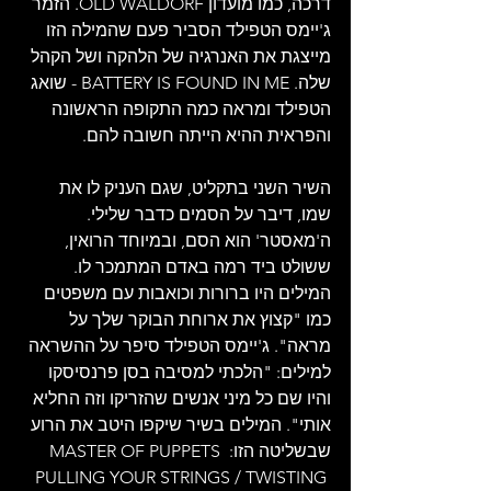
דרכה, כמו מועדון OLD WALDORF. הזמר 
ג'יימס הטפילד הסביר פעם שהמילה הזו 
מייצגת את האנרגיה של הלהקה ושל הקהל 
שלה. BATTERY IS FOUND IN ME - שואג 
הטפילד ומראה כמה התקופה הראשונה 
והפראית ההיא הייתה חשובה להם.
השיר השני בתקליט, שגם העניק לו את 
שמו, דיבר על הסמים כדבר שלילי. 
ה'מאסטר' הוא הסם, ובמיוחד הרואין, 
ששולט ביד רמה באדם המתמכר לו. 
המילים היו ברורות וכואבות עם משפטים 
כמו "קצוץ את ארוחת הבוקר שלך על 
מראה". ג'יימס הטפילד סיפר על ההשראה 
למילים: "הלכתי למסיבה בסן פרנסיסקו 
והיו שם כל מיני אנשים שהזריקו וזה החליא 
אותי". המילים בשיר שיקפו היטב את הרוע 
שבשליטה הזו: MASTER OF PUPPETS 
PULLING YOUR STRINGS / TWISTING 