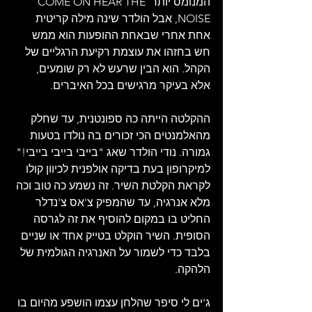
המנומס יותר COME ON HEAR THE 
NOISE, אבל הולדר שינה מילה קריטית 
אחת אחרי שבאחת ההופעות הוא ממש 
חש בחזהו את עוצמת רקיעת הרגליים של 
הקהל. הוא הבין שרעש לא רק שומעים, 
אלא בעיקר מרגישים בכל האיברים.
ההקלטה הייתה כה ספונטנית, עד שחלק 
מהאלמנטים הכי זכורים בה נולדו בטעות 
גמורה. נודי הולדר שאג "בייבי בייבי בייבי!" 
למיקרופון בעת בדיקה אולפנית לכיוון קולו 
לקראת הקלטת השיר. זה נשמע כה טוב וכה 
מלא אנרגיה, עד שהמפיק צ'אס צ'נדלר 
החליט בו במקום להוסיף את זה לגרסה 
הסופית. השיר הוקלט בטייק אחד או שניים 
בלבד כדי לשמור על האנרגיה הגולמית של 
הלהקה.
ג'ים לי סיפר שהלחן עצמו הושפע מהיום בו 