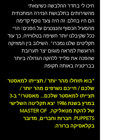
חיכו לי בחדר ההלבשה כשיצאתי 
מהשירותים בתלבושת הנזירה המתכתית. 
הם היו בהלם. זה היה צעד נוסף קדימה 
מהמעיל הכסוף והנצנצים על הפנים! הרי 
ככל שקיבלנו יותר חשיפה בטלוויזיה, כך עוד 
תקליטים שלנו נמכרו". השילוב בין המוזיקה 
הרועשת למראה מוגזם יצר תערובת 
שהפכה את סלייד ללהקה הגדולה ביותר 
בבריטניה באותה תקופה.
"בוא תזחלו מהר יותר / תצייתו למאסטר 
שלכם / חייכם נשרפים מהר יותר / 
תצייתו למאסטר שלכם... מאסטר!" 
ב-3 
במרץ בשנת 1986 יצא תקליטה השלישי 
של להקת מטאליקה, MASTER OF 
PUPPETS. חברות וחברים, מדובר 
בקלאסיקה ברורה. 