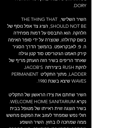
DORY.
השיר השלישי, THE THING THAT 
SHOULD NOT BE, הציג צד אפל נוסף של 
הלהקה. הוא התבסס על דמות מפחידה 
בשם קת'ולהו, שנוצרה על ידי סופר האימה 
ה. פ. לאבקראפט. בהמשך הדרך הסגיר 
קירק האמט הגיטריסט סוד קטן וגילה 
שאחד הריפים בשיר הזה הועתק מריף של 
להקת RUSH ביצירתה JACOB'S 
LADDER, מתוך התקליט PERMANENT 
WAVES שיצא בשנת 1980.
השיר שחתם את צידו הראשון של התקליט 
נקרא WELCOME HOME SANITARIUM. 
בשיר הוצגה זווית ראייתו של מטופל בבית 
חולי נפש שמפחד לעזוב את המקום מחשש 
ממה שמחכה לו בחוץ. השיר הושפע 