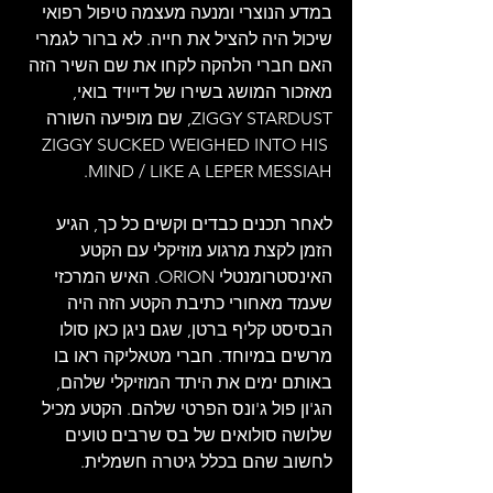
במדע הנוצרי ומנעה מעצמה טיפול רפואי 
שיכול היה להציל את חייה. לא ברור לגמרי 
האם חברי הלהקה לקחו את שם השיר הזה 
מאזכור המושג בשירו של דייויד בואי, 
ZIGGY STARDUST, שם מופיעה השורה 
ZIGGY SUCKED WEIGHED INTO HIS 
MIND / LIKE A LEPER MESSIAH.
לאחר תכנים כבדים וקשים כל כך, הגיע 
הזמן לקצת מרגוע מוזיקלי עם הקטע 
האינסטרומנטלי ORION. האיש המרכזי 
שעמד מאחורי כתיבת הקטע הזה היה 
הבסיסט קליף ברטן, שגם ניגן כאן סולו 
מרשים במיוחד. חברי מטאליקה ראו בו 
באותם ימים את היתד המוזיקלי שלהם, 
הג'ון פול ג'ונס הפרטי שלהם. הקטע מכיל 
שלושה סולואים של בס שרבים טועים 
לחשוב שהם בכלל גיטרה חשמלית.