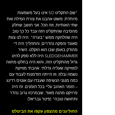
"שם התקליט SO אינו בעל משמעות 
מיוחדת; פשוט אהבנו את צורת המילה ואת 
שתי האותיות, וזה הכל. אני חושב שחלק 
מהסיבה שהתקליט הזה עבד כל כך טוב 
היה שהלהקה ממש "בערה". היה לנו צוות 
סאונד והפקה נהדרים, והתהליך היה די 
מהודק באופן שבו הוא הוקלט. השיר 
SLEDGEHAMMER היה ללא ספק להיט 
גדול מהתקליט הזה, והוא היה בחלקו מחווה 
למוזיקה שעליה גדלתי. אהבתי מוזיקת 
נשמה ובלוז, וזו הייתה הזדמנות לעבוד עם 
כמה מנגני הנשיפה שעבדו עם אוטיס רדינג 
– הזמר האהוב עליי בכל הזמנים. זה היה 
פרויקט מהנה מאוד, שבמרכזו גרוב נהדר 
ותחושה טובה" (פיטר גבריאל)
החוליגנים מהצפון עקפו את הביטלס 