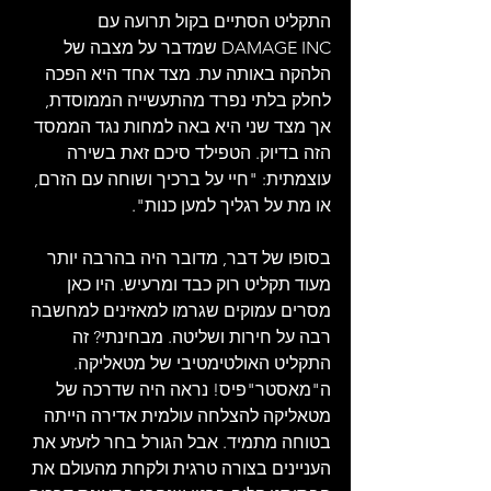
התקליט הסתיים בקול תרועה עם 
DAMAGE INC שמדבר על מצבה של 
הלהקה באותה עת. מצד אחד היא הפכה 
לחלק בלתי נפרד מהתעשייה הממוסדת, 
אך מצד שני היא באה למחות נגד הממסד 
הזה בדיוק. הטפילד סיכם זאת בשירה 
עוצמתית: "חיי על ברכיך ושוחה עם הזרם, 
או מת על רגליך למען כנות". 
בסופו של דבר, מדובר היה בהרבה יותר 
מעוד תקליט רוק כבד ומרעיש. היו כאן 
מסרים עמוקים שגרמו למאזינים למחשבה 
רבה על חירות ושליטה. מבחינתי? זה 
התקליט האולטימטיבי של מטאליקה. 
ה"מאסטר"פיס! נראה היה שדרכה של 
מטאליקה להצלחה עולמית אדירה הייתה 
בטוחה מתמיד. אבל הגורל בחר לזעזע את 
העניינים בצורה טרגית ולקחת מהעולם את 