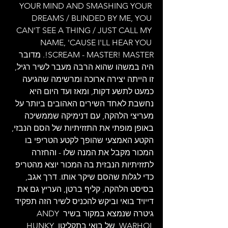
YOUR MIND AND SMASHING YOUR 
DREAMS / BLINDED BY ME, YOU 
CAN'T SEE A THING / JUST CALL MY 
NAME, 'CAUSE I'LL HEAR YOU 
SCREAM - MASTER! MASTER!. מדובר 
היה במשהו שהוא הרבה מעבר לשיר רגיל, 
זו הייתה יצירה ארוכה ומרשימה שהגיעה 
כמעט לתשע דקות, ומאז ועד היום היא 
נחשבת לאחד השירים האהובים ביותר על 
מעריצי הלהקה, עם דנימיקה שממשיכה 
באופן מופתי את התזזיתיות של הסם הנבזי, 
הקטע האמצעי שהופך לקטע הטריפי בו 
המכור מקבל את המנה שלו - והחזרה 
לתזזיתיות הנבזית בה המכור יוצא מהטריפ 
כדי לגלות שהסם שיקר אותו. דרך אגב, 
בסיסט הלהקה, קליף ברטן, העריץ גם את 
דייויד בואי וביקש להכניס לשיר הזה תפקיד 
גיטרה שנמצא במקור בשיר ANDY 
WARHOL, של בואי בתקליטו HUNKY 