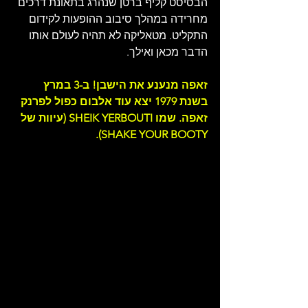
הבסיסט קליף ברטן שנהרג בתאונת דרכים 
מחרידה במהלך סיבוב ההופעות לקידום 
התקליט. מטאליקה לא תהיה לעולם אותו 
הדבר מכאן ואילך.
זאפה מנענע את הישבן! ב-3 במרץ 
בשנת 1979 יצא עוד אלבום כפול לפרנק 
זאפה. שמו SHEIK YERBOUTI (עיוות של 
SHAKE YOUR BOOTY).