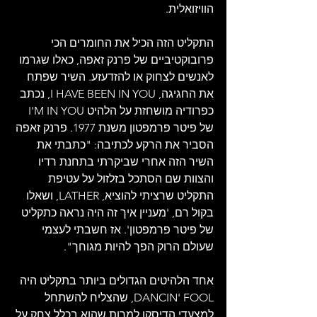
הוויזואלית.
התקליט הזה הכיל את החומרים הכי 
פרובוקטיביים של פרנק זאפה, כאלו שגרמו 
לאנשים לצחוק או להזדעזע. השיר שפתח 
את החגיגה, I HAVE BEEN IN YOU, נכתב 
כפרודיה מושחזת על הלהיט I'M IN YOU 
של פיטר פרמפטון משנת 1977. פרנק זאפה 
הסביר את הרקע לכתיבה: "כתבתי את 
השיר הזה אחרי שביקרתי בתחנת רדיו 
והצוות שם הסתכל בזלזול על עטיפת 
התקליט שרציתי להוציא, LATHER, ושאלו 
בקול רם, 'מעניין איך זה היה נראה כתקליט 
של פיטר פרמפטון'. אז חשבתי לעצמי 
שעולם הרוק הפך להיות מגוחך". 
אחד הלהיטים הגדולים ביותר בתקליט היה 
DANCIN' FOOL, שהצליח להשתחל 
למצעדי הדיסקו למרות שהוא בכלל צחק על 