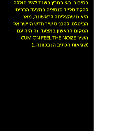
בסיבוב. ב-
3 במרץ בשנת 1973 חוללה 
להקת סלייד סנסציה במצעד הבריטי. 
היא זו שהצליחה לראשונה, מאז 
הביטלס, להכניס שיר חדש היישר אל 
המקום הראשון במצעד. זה היה עם 
השיר CUM ON FEEL THE NOIZE 
(שגיאות הכתיב הן בכוונה...).