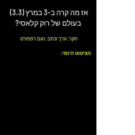
אז מה קרה ב-3 במרץ (3.3) 
בעולם של 
רוק קלאסי
?
חקר, ערך וכתב: נעם רפפורט 
הציטוט היומי: 