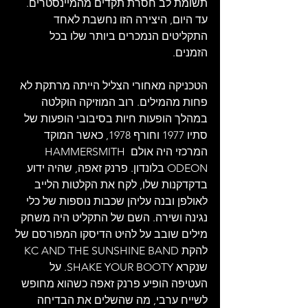
תשומת לב חסרת תקדים מהמיינסטרים. 
עד היום, היצירה הזו נחשבת לאחד 
התקליטים הנמכרים ביותר שלו בכל 
הזמנים.
הטכניקה מאחורי הצליל הייתה מרתקת לא 
פחות מהמילים. רוב המוזיקה הוקלטה 
במהלך הופעות חיות בסיבובי הופעות של 
סתיו 1977 וחורף 1978, כאשר המוקד 
המרכזי היה אולם HAMMERSMITH 
ODEON בלונדון. פרנק זאפה, שהיה ידוע 
בדקדקנות שלו, לקח את הקלטות הלייב 
לאולפן ובנה עליהן שכבות נוספות של כלי 
נגינה ושירה. השם של התקליט היה משחק 
מילים שובב על להיט הדיסקו המפורסם של 
להקת KC AND THE SUNSHINE BAND 
שנקרא SHAKE YOUR BOOTY. על 
העטיפה הופיע פרנק זאפה כשהוא מחופש 
לשייח ערבי, מה שהשלים את הבדיחה 