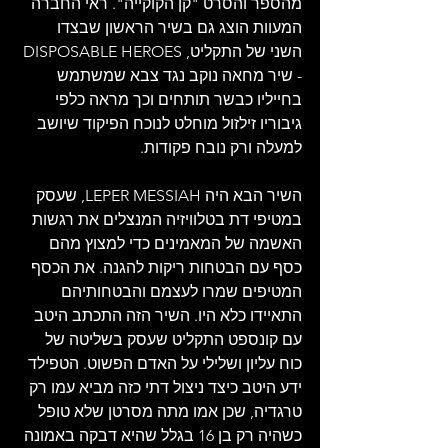
מהספר והסרט "קן הקוקייה". ראי החברה 
המעוות הוצג גם בשיר הראשון שבצדו 
השני של התקליט, DISPOSABLE HEROES 
- שיר מחאה נוקב נגד צבא שמשתמש 
בחייליו כבשר תותחים וכך מראה כלפי 
גיבוריו זילזול מוחלט לנוכח הפיקוד שיושב 
למעלה ורק נובח פקודות. 
השיר הבא היה LEPER MESSIAH, שעסק 
במטיפי דת בטלוויזיה המנצלים את רגשות 
האשמה של המאמינים כדי למצוץ מהם 
כסף עם הבטחות ריקות להגנה. את הכסף 
המטיפים שמרו לעצמם והבטחותיהם 
התאיידו כלא היו. השיר הזה התכתב היטב 
עם קונספט התקליט שעסק בשליטה של 
כוח עליון ושלילי על האדם הפשוט. הטפילד 
ידע היטב כיצד ניצול דתי כזה מביא עמו רק 
טרגדיה, שכן אמו מתה מסרטן שלא טופל 
כשהיה רק בן 16 בגלל שהיא דבקה באמונה 