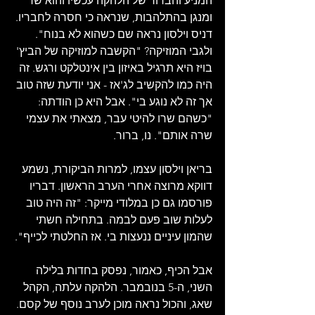
המניע והברור של הלהקה עכשיו והוא שר 
ומנגן בהתלהבות, שנראה כי חסרה לחבריו. 
דניס וילסון נראה שם כשהוא לא בנוח". 
ולגבי המוזיקה? "הקשבה למוזיקה של הביץ' 
בויז היא תרגיל באיזון בין אינטלקט ורגש. זה 
היה כמו להקשיב לג'אז - אני יודעת שזה טוב 
אך זה לא נוגע בי". אבל היא כן הודתה: 
"כשהם שרו להיטי עבר, מצאתי את עצמי 
שרה אותם". נו, ברור.
בריאן וילסון עצמו, למרות הביקורת, נשמע 
דווקא מרוצה אחרי הערב הראשון. דבריו 
פורסמו גם כן במלודי מייקר: "זה היה טוב 
לעלות שוב פעם לבמה. בתחילה חשתי 
שהמון עיניים ננעצות בי. אז החלטתי לכייף".
אבל הכיף, כאמור, נפסק בחדות בלילה 
השני, ה-5 בנובמבר. הלהקה עלתה, הקהל 
שאג, והכול נראה מוכן לערב נוסף של קסם. 