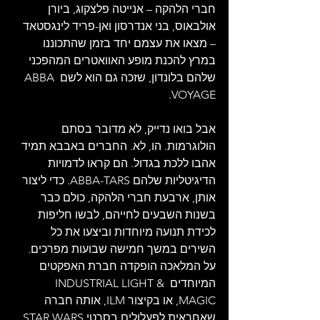
חברי הלהקה – אנייטה פלצקוג, ביורן 
אולבאוס, בני אנדרסון ואן-פריד לינגסטאד 
– מצאו את עצמם יחד בזמן שהתכוננו 
במרץ להכנת מופע האוואטרים המהפכני 
שלהם בלונדון, שזכה גם הוא לשם ABBA 
VOYAGE.
אבל בואו נדייק, לא מדובר בסתם 
הולוגרמות. הו, לא. החברים באבבא תמיד 
אהבו ללכת בגדול. הם קראו לדמויות 
הדיגיטליות שלהם ABBA-TARS. כדי ליצור 
אותן, ארבעת חברי הלהקה, כולם כבר 
בשנות השבעים לחייהם, לבשו חליפות 
לכידת תנועה מיוחדות וביצעו את כל 
השירים במשך חמישה שבועות מפרכים. 
על המלאכה הופקדה חברת האפקטים 
המיוחדים INDUSTRIAL LIGHT & 
MAGIC, או בקיצור ILM, אותה חברה 
שאחראית לפעלולים בסרטי STAR WARS. 