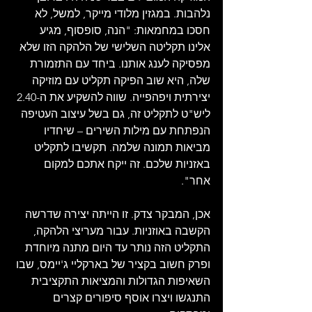
נלהבות. במגזין מלודי מייקר, למשל, לא 
חסכו במחמאות: "הנה, סופסוף, מגיע 
אלינו תקליטה השלישי של הלהקה הזו שלא 
מפסיקה לענג אותנו. ביחד עם התזמורת 
שלה, היא שוב הפיקה תקליט עם מוזיקה 
יצירתית ויפהפייה. שווה להשקיע את ה-2.40 
ליש"ט לתקליט זה, גם בשל עיצוב העטיפה 
הנפתחת עם מילות השירים – שיחדיו 
מביאות תמונה שלמה. תקשיבו לתקליט 
באזניות שלכם. זה ייקח אתכם למקום 
אחר".
אכן, המבקר צדק. זו הייתה יצירה שדרשה 
הקשבה באוזניות. עבור מעריצי הלהקה, 
התקליט הזה נותר עד היום מתנה מיוחדת 
ופרק חשוב בקציר של בארקליי ג'יימס, שבו 
השאיפות הגדולות והמציאות התקציבית 
התנגשו ויצרו אוסף סיפורים קצרים 