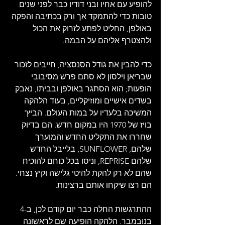
להופיע עם אחיו ובני דודיו כבר לפני שנים 
טובות כדי להתמקד אך ורק בכתיבה והפקה 
באולפן, החליט לפתע לזרוק את הכול 
ולהצטרף אליהם על הבמה.
כדי להבין את גודל הסנסציה, חייבים לזכור 
שבריאן וילסון לא סתם פרש מסיבובי 
הופעות; הוא הסתגר באולפן ובביתו, נאבק 
בשדים אישיים ומוזיקליים, בעוד הלהקה 
המשיכה בלעדיו על במות העולם. הביץ' 
בויז של 1970 היו במקום חדש. הם בדיוק 
שחררו את התקליט החדש והמוערך 
שלהם, SUNFLOWER, בלייבל החדש 
שלהם REPRISE, וניסו בכל כוחם להוכיח 
שהם לא רק להקת להיטי גלישה וקיץ נצחי. 
הם רצו שיקחו אותם ברצינות.
ההתרגשות החלה כבר יום קודם לכן, ב-4 
בנובמבר. הלהקה הופיעה שם לראשונה 