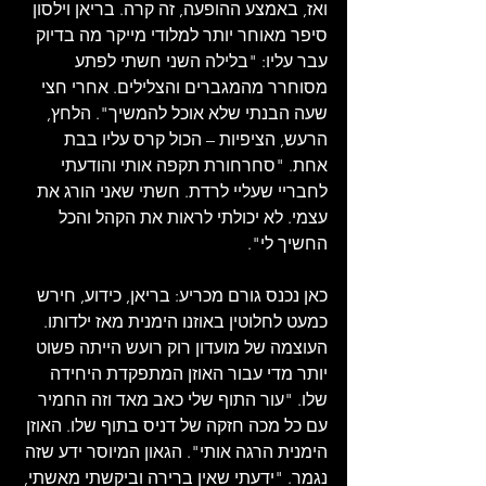
ואז, באמצע ההופעה, זה קרה. בריאן וילסון 
סיפר מאוחר יותר למלודי מייקר מה בדיוק 
עבר עליו: "בלילה השני חשתי לפתע 
מסוחרר מהמגברים והצלילים. אחרי חצי 
שעה הבנתי שלא אוכל להמשיך". הלחץ, 
הרעש, הציפיות – הכול קרס עליו בבת 
אחת. "סחרחורת תקפה אותי והודעתי 
לחבריי שעליי לרדת. חשתי שאני הורג את 
עצמי. לא יכולתי לראות את הקהל והכל 
החשיך לי".
כאן נכנס גורם מכריע: בריאן, כידוע, חירש 
כמעט לחלוטין באוזנו הימנית מאז ילדותו. 
העוצמה של מועדון רוק רועש הייתה פשוט 
יותר מדי עבור האוזן המתפקדת היחידה 
שלו. "עור התוף שלי כאב מאד וזה החמיר 
עם כל מכה חזקה של דניס בתוף שלו. האוזן 
הימנית הרגה אותי". הגאון המיוסר ידע שזה 
נגמר. "ידעתי שאין ברירה וביקשתי מאשתי, 