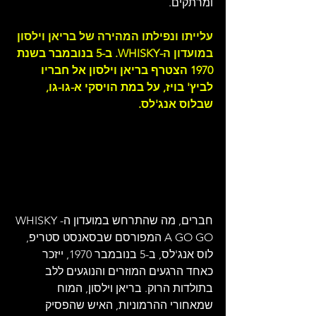
ומרתקים.
עלייתו ונפילתו המהירה של בריאן וילסון 
במועדון ה-WHISKY. 
ב-5 בנובמבר בשנת 
1970 הצטרף בריאן וילסון אל חבריו 
לביץ' בויז, על במת הויסקי א-גו-גו, 
שבלוס אנג'לס. 
חברים, מה שהתרחש במועדון ה-WHISKY 
A GO GO המפורסם שבסאנסט סטריפ, 
לוס אנג'לס, ב-5 בנובמבר 1970, ייזכר 
כאחד הרגעים המוזרים והנוגעים ללב 
בתולדות הרוק. בריאן וילסון, המוח 
שמאחורי ההרמוניות, האיש שהפסיק 