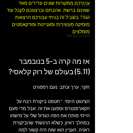
עבורכם ממקורות שונים ונדירים מאד 
עולם הג'אז
שאינם ברשת. אהבתם וברצונכם לקבל עוד 
מאמרי רוק, פופ ועוד
ועוד? בשביל זה בניתי עבורכם 
הרצאות 
מוסיקה מעשירות ומעניינות ו
פודקאסטים 
חדשות רוק עדכניות
מומלצים
.
תקליט ישראלי
אז מה קרה ב-5 בנובמבר 
(5.11) בעולם של 
רוק קלאסי
?
חקר, ערך וכתב: נעם רפפורט 
הציטוט היומי: "
חטפנו ביקורת רבה על 
הקארפנטרס וספגנו את זה, אבל מדי פעם 
הייתי פותח את הפה הגדול שלי על מישהו 
במהלך ראיון, כשלא הרגשתי שהביקורת 
ראויה. העניין הוא שזה היה קשור למה 