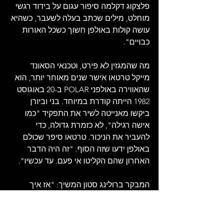
פלצקוג דקלמה סיפור עגום על בידוד רגשי 
מוחלט, מילים שכתב בעלה לשעבר, כשהיא 
עושה קולות באולפן חשוך כשכל האורות 
כבויים".
מה שהמגזין לא פירט, וטכנאי הסאונד 
מייקל טרטאו אישר שנים מאוחר יותר, הוא 
שהאווירה באולפני POLAR ב-20 באוגוסט 
1982 הייתה קודרת במיוחד. בני וביורן 
ביקשו מאנייטה לשיר את התפקיד "כמו 
אישה רגילה", לא כזמרת גדולה, כדי 
להעביר את הניכור. טרטאו סיפר שכולם 
באולפן ידעו שזה הסוף. "זה היה הדבר 
האחרון שהם הקליטו אי פעם. עד עכשיו".
המבקר ברולינג סטון המשיך: "אז איך 
לעזאזל זה קרה? הטרופרים השבדים 
רוכבים שוב עם VOYAGE, ומעולם לא היה 
סיפור קאמבק כמו זה: כל ארבעת החברים 