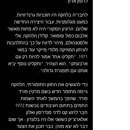
לרומן ארוך.
לחבר'ה בלהקה היו תוכניות גרנדיוזיות, 
כמעט מגלומניות, עבור היצירה החדשה 
שלהם. הרעיון המקורי היה לא פחות מאשר 
אלבום כפול ומפואר. קלידן הלהקה, וולי 
וולסטנהולם, מיהר לדווח על כך בהתלהבות 
לעיתון המוזיקה מלודי מייקר עוד במאי 
1971. "תקליט אחד אמור להיות רק עם 
ארבעתנו", הוא הצהיר, "ותקליט נוסף יביא 
אותנו עם תזמורת גדולה".
כדי להגשים את החזון התזמורתי, הלהקה 
גייסה מתזמר חדש בשם מרטין פורד. 
פורד, שהפך בהמשך לאחד השמות 
החמים בתחום העיבודים (ובשנת 1972 
חבר לרגע קט לדני סנדרסון ואלון 
אולארצ'יק כששני אלו היו בלונדון - אך שום 
דבר לא יצא מזה), כבר תכנן את הצעד 