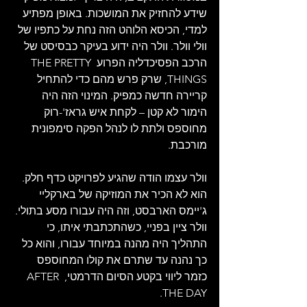
שידע להחזיק את המושכות. באופן מפתיע 
למדי, הכיסא הלוהט הזה נחת על כתפיו של 
וולי וולר. וולר היה ידוע בעיקר כבסיסט של 
הרכב הפסיכדליה הפרוע THE PRETTY 
THINGS, שרק פרש מהם כדי להתחיל 
קריירה חדשה כמפיק. המינוי הזה היה 
הימור לא קטן – לקחת איש גראז'-רוק 
מחוספס ולתת לו לנהל הפקה סימפונית 
מורכבת.
וולר עצמו הודה שהגיע לפרויקט כדף חלק. 
הוא לא הכיר את המוזיקה של בארקליי 
ג'יימס הארבסט, וזה היה עבורו מסע בתולי. 
וולר ציין בפניי, כשהתכתבתי איתו, כי 
התהליך היה מהנה במיוחד עבורו, והוא כל 
כך נהנה עד שתרם את קולו המחוספס 
כזמר ליווי בקטע הסיום הדרמטי, AFTER 
THE DAY.