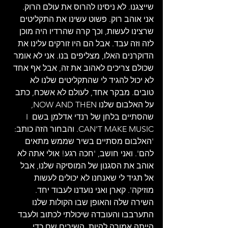
שייצגנו. לא ניסינו להרוס את עולם הרוק. 
אני אוהב רוק. פשוט עשינו את התקליטים 
שרצינו לעשות, וכך קרה שהרדיו היה מוכן 
לזה וזה עבד. אבל הם היו זורקים עלינו את 
הדוקרנים האלו, מצליפים בנו. אני לא אומר 
שכולם צריכים לאהוב את זה, אבל אף אחד 
לא יכול להגיד לי שהתקליטים שלנו לא 
טובים. מבקר אחד, לעולם לא אשכח, כתב 
על האלבום שלנו NOW AND THEN, 
שהסתיים בלחן של רנדי אדלמן בשם I 
CAN'T MAKE MUSIC. והבחור הזה כותב: 
'האלבום מסתיים בשיר שממש מתאים 
להם'. ואני חושב, 'חכה רגע! אולי אתה לא 
אוהב את הסגנון של המוסיקה שלנו, אבל 
אל תגיד לי שאנחנו לא יכולים לעשות 
מוזיקה'. קארן ואני נועדנו לעבוד יחד. 
השירה שלה והאופן שבו הקולות שלנו 
התערבבו והעובדה שיכולתי לכתוב ולעבד 
הייתה אמורה להיות. השירים שם כדי 