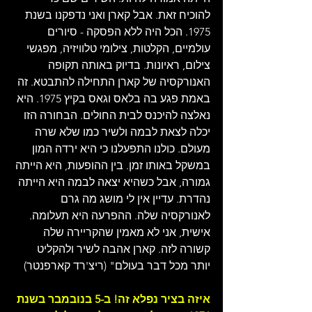
להוכיח זאת. אבל קארן ואני נדפקנו בשנת 
1975. הכל היה ללא הפסקה - סיורים 
עולמיים, הקלטות, צילומי טלוויזיה, מפגשי 
צילום, ראיונות. בדיוק באותה תקופה 
האנורקסיה של קארן התחילה להתבטא. זה 
באמת פגע בה בלאס וגאס בקיץ 1975. היא 
נאלצה להיכנס לבית החולים. הבחורה הזו 
יכלה לצאת לבמה ולשיר כמו שלא שרה 
מעולם. כולנו התפעלנו כי היא ירדה המון 
במשקל באותו זמן. בין ההופעות, היא הייתה 
גמורה, אבל כשהיא יצאה לבמה היא הייתה 
נהדרת. עדיין אין לי מושג מה גרם 
לאנורקסיה שלה. ההפרעה היא תעלומה. 
אישית, אני לא מאמין שהקריירה שלה 
קשורה לזה. קארן אהבה לשיר ולהקליט 
יותר מכל דבר בעולם" (ריצ'רד קארפנטר)
איזה בציר נפלא זה! ב-5 בנובמבר בשנת 