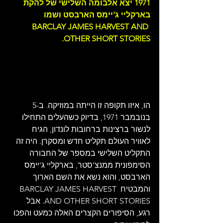
1971 יצא אלבומה השלישי של להקת 
בארקליי ג'יימס הארבסט ושמו 
BARCLAY JAMES HARVEST AND 
OTHER SHORT STORIES.
הו, איזו תקופה זו הייתה במוזיקה. ב-5 
בנובמבר 1971, בדיוק כשהעלים התחילו 
לנשור ברצינות ברחובות לונדון, הגיח 
לאוויר העולם תקליט חדש ומסקרן. היה זה 
התקליט השלישי במספר של החבורה 
הסימפונית ממנצ'סטר, בארקליי ג'יימס 
הארבסט, והוא נשא את השם הארוך 
והמבטיח BARCLAY JAMES HARVEST 
AND OTHER SHORT STORIES. אבל 
רגע, הסיפורים הקצרים האלה כמעט והפכו 