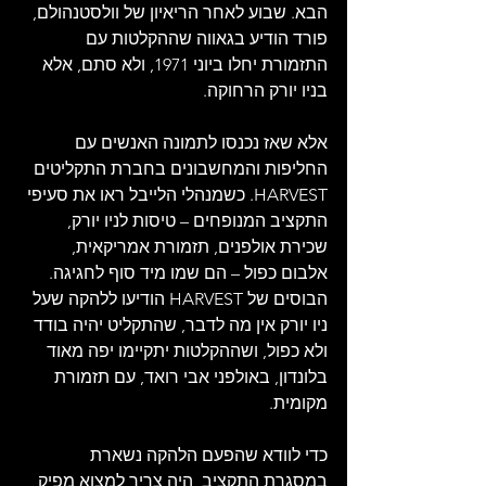
הבא. שבוע לאחר הריאיון של וולסטנהולם, 
פורד הודיע בגאווה שההקלטות עם 
התזמורת יחלו ביוני 1971, ולא סתם, אלא 
בניו יורק הרחוקה.
אלא שאז נכנסו לתמונה האנשים עם 
החליפות והמחשבונים בחברת התקליטים 
HARVEST. כשמנהלי הלייבל ראו את סעיפי 
התקציב המנופחים – טיסות לניו יורק, 
שכירת אולפנים, תזמורת אמריקאית, 
אלבום כפול – הם שמו מיד סוף לחגיגה. 
הבוסים של HARVEST הודיעו ללהקה שעל 
ניו יורק אין מה לדבר, שהתקליט יהיה בודד 
ולא כפול, ושההקלטות יתקיימו יפה מאוד 
בלונדון, באולפני אבי רואד, עם תזמורת 
מקומית.
כדי לוודא שהפעם הלהקה נשארת 
במסגרת התקציב, היה צריך למצוא מפיק 