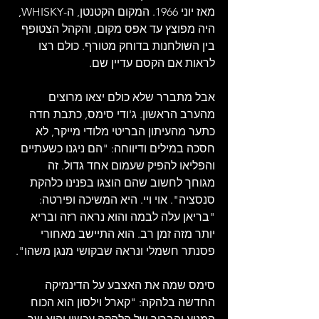
מאז יוני 1966. המקום הקטנטן, ה-WHISKY, 
היה מפוצץ עד אפס מקום, והקהל הצטופף 
בין השולחנות בדוחק מטורף. כולם רצו 
לראות אם הקסם עדיין שם.
אבל מתברר שלא כולם יצאו מרוצים 
מהערב הראשון. ג'ודי סימס, כתבת חדה 
כתער מהעיתון הבריטי מלודי מייקר, לא 
חסכה במילים ודיווחה: "הם ניגנו כשעתיים 
והפליאו להפיק שעמום אחד גדול. זה 
מגוחך לחשוב שהם הוצגו בפנינו כלהקת 
סנסציה". אוי ויי. היא המשיכה ופירטה: 
"בריאן עלה לבמה והוא נראה רזה ובריא 
יותר מזה זמן רב. הוא התיישב מאחורי 
פסנתר חשמלי ונראה שבקושי מנגן משהו".
סימס שמה את האצבע על הדינמיקה 
החדשה בלהקה: "קארל וילסון הוא הכוח 