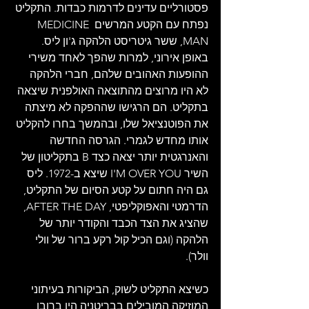
פסטורליים עדינים לדרמות כבדות. התקליט 
נפתח עם הקטע המרשים MEDICINE 
MAN, ששר גיטריסט הלהקה ג'ון ליס. 
באופן אירוני, למרות שהפך לאחד משירי 
ההופעות האהובים שלהם, חברי הלהקה 
לא היו מרוצים מהתוצאה האולפנית שיצאה 
בתקליט. הם הרגישו שההפקה לא מיצתה 
את הפוטנציאל שלו, ובהמשך בחרו להקליט 
אותו מחדש לגמרי. הגרסה החדשה 
והאנרגטית יותר יצאה כצד B בתקליטון של 
השיר I'M OVER YOU שיצא ב-1972. ליס 
גם היה חתום על קטע הסיום של התקליט, 
הדרמטי והאפוקליפטי, AFTER THE DAY, 
שהציג את הצד הכבד והקודר יותר של 
הלהקה (וגם הכיל קול רקע ברור של וולי 
וולר).
כשיצא התקליט לשוק, הביקורות בעיתוני 
המוזיקה המובילים בבריטניה היו ברובן 