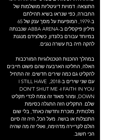
התוצאה: דמויות דיגיטליות מושלמות של 
החבורה, כפי שנראו בשיא תהילתם 
ב-1979, המופיעות על מסך ענק של 65 
מיליון פיקסלים ב-ABBA ARENA שנבנתה 
במיוחד עבורם בלונדון, כשלצידם מנגנת 
להקה חיה בת עשרה נגנים.
במהלך ההכנות הטכנולוגיות המורכבות 
האלה, החליטו הארבעה שהם פשוט חייבים 
להקליט גם כמה שירים חדשים. זה התחיל 
עם שני שירים ב-2018, I STILL HAVE 
FAITH IN YOU ו-DON'T SHUT ME 
DOWN, ומהר מאוד זה צמח לכדי תקליט 
שלם. התקליט הזה התגלה כסיומת 
מלכותית, מוכרת וחדשה כאחד, בלי שום 
התנצלות או בושה. מעל הכל, היה זה סיום 
הולם לקריירה מדהימה, ואולי זה מה שהיה 
הכי חשוב.