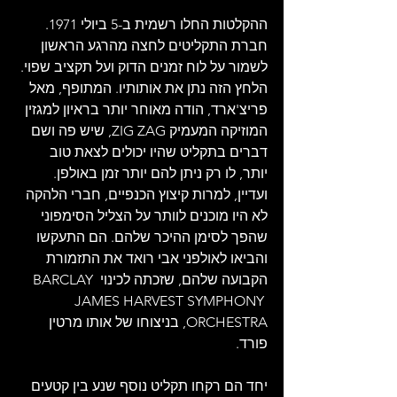
ההקלטות החלו רשמית ב-5 ביולי 1971. 
חברת התקליטים לחצה מהרגע הראשון 
לשמור על לוח זמנים הדוק ועל תקציב שפוי. 
הלחץ הזה נתן את אותותיו. המתופף, מאל 
פריצ'ארד, הודה מאוחר יותר בראיון למגזין 
המוזיקה המעמיק ZIG ZAG, שיש פה ושם 
דברים בתקליט שהיו יכולים לצאת טוב 
יותר, לו רק ניתן להם יותר זמן באולפן. 
ועדיין, למרות קיצוץ הכנפיים, חברי הלהקה 
לא היו מוכנים לוותר על הצליל הסימפוני 
שהפך לסימן ההיכר שלהם. הם התעקשו 
והביאו לאולפני אבי רואד את התזמורת 
הקבועה שלהם, שזכתה לכינוי BARCLAY 
JAMES HARVEST SYMPHONY 
ORCHESTRA, בניצוחו של אותו מרטין 
פורד.
יחד הם רקחו תקליט נוסף שנע בין קטעים 