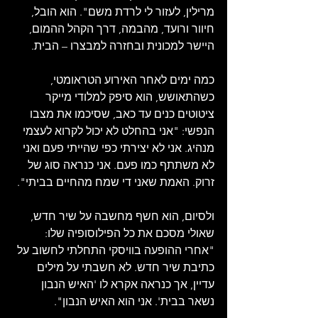
מרילין, לעזור לי לרדת משם". הוא הובל, 
חיוור ורועד, מהבמה, דרך הקהל ההמום, 
היישר למכונית ובחזרה למבצרו – הבית.
כמה ימים לאחר האירוע הטראומטי, 
כשהתאושש, הוא סיפק למלודי מייקר 
ציטוטים כנים עד כאב, שסיכמו את מצבו 
הנפשי: "אני בהחלט לא יכול לקרוא לעצמי 
מנהיג. אני לא יצירתי כפי שהייתי פעם ואני 
לא משתתף כמו פעם. אני כנראה סוג של 
זרוק. האמת שאני די שמח מהחיים בביתי".
ולסיום, הוא חשף מחשבה על שיר חדש, 
שאולי מסכם את כל הפילוסופיה שלו: 
"אחרי ההופעה בוויסקי התחלתי לחשוב על 
כתיבת שיר חדש. לא חשבתי על מילים 
עדיין, אך כנראה אקרא לו 'האיש הנבון 
נשאר בבית'. אני הוא האיש הנבון".