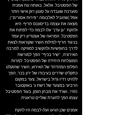
של הפסטיבל. אלאל, באותה עת אמנית 
מוערכת שעבדה על סגנון רוק אישי ויותר 
אפל (שהוביל לאלבומה "פירות אסורים"), 
מצאה את עצמה בדיסוננס חריף. היא 
ולהקת "גן עדן" עלו לבמה כדי לפתוח את 
הפסטיבל. המראה של אצטדיון ריק עמד 
בניגוד חריף למילות השיר שקוראות לצאת 
לדרך בחופשיות ולהקשיב למוזיקה. למרבה 
האירוניה, "שיר בכיף" הפך למורשת 
המוצלחת היחידה של הפסטיבל. למרות 
הפלופ המהדהד של האירוע, השיר שהוקלט 
כתקליט שדרים בעיבודו של ירון בכר, הפך 
ללהיט רדיו גדול בישראל, צעד במקום 
הרביעי במצעד של רשת ג' באוקטובר 
1985, ושרד את מבחן הזמן, בעוד הפסטיבל 
עצמו הפך להערת שוליים טראגית.
אמנים שכן הגיעו ועלו לבמה היו להקת 