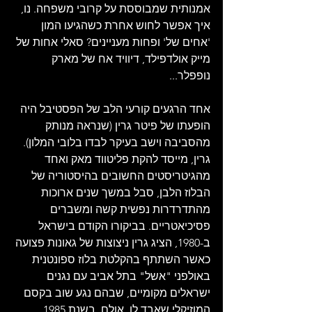
אמנותית שמבוססת על קרובי משפחה. נו, 
איך אפשר לחוש אחרת כשהגיעו המון 
'אחים של' ופחות מעניינים? סאלי אחות של 
מייק אולדפילד, דיוויד אח של מארק 
נופפלר...
אחד הרגעים קורעי הלב של הפסטיבל היה 
הופעתו של פיטר גרין (שנראה מנותק 
מהסביבה וישב בעיקר לבדו בלובי המלון). 
גרין, מייסד להקת פליטווד מאק ואחד 
מהגיטריסטים החשובים בהיסטוריה של 
הבלוז הלבן, סבל במשך שנים ארוכות 
מהתדרדרות נפשית קשה ומשברים 
פסיכיאטריים. בביקורו הקודם בישראל 
ב-1980, הציג גרין ניצוצות של גאונות פצועה 
כאשר השתתף בהקלטת בלוז ספונטנית 
באולפני "אשל" בתל אביב עם נגנים 
ישראלים מקומיים, שבהם נגע שוב בקסם 
המוזיקלי שאבד לו. אולם, בשנת 1985, 