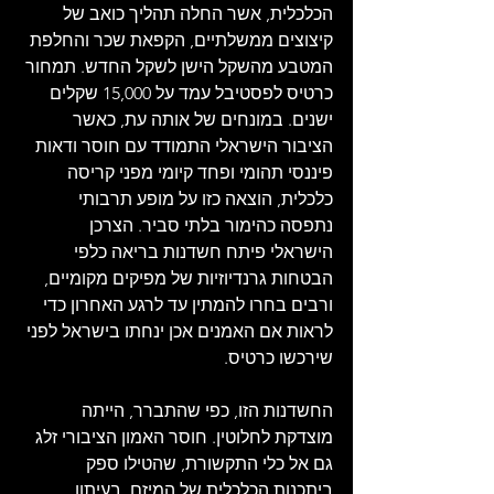
הכלכלית, אשר החלה תהליך כואב של 
קיצוצים ממשלתיים, הקפאת שכר והחלפת 
המטבע מהשקל הישן לשקל החדש. תמחור 
כרטיס לפסטיבל עמד על 15,000 שקלים 
ישנים. במונחים של אותה עת, כאשר 
הציבור הישראלי התמודד עם חוסר ודאות 
פיננסי תהומי ופחד קיומי מפני קריסה 
כלכלית, הוצאה כזו על מופע תרבותי 
נתפסה כהימור בלתי סביר. הצרכן 
הישראלי פיתח חשדנות בריאה כלפי 
הבטחות גרנדיוזיות של מפיקים מקומיים, 
ורבים בחרו להמתין עד לרגע האחרון כדי 
לראות אם האמנים אכן ינחתו בישראל לפני 
שירכשו כרטיס. 
החשדנות הזו, כפי שהתברר, הייתה 
מוצדקת לחלוטין. חוסר האמון הציבורי זלג 
גם אל כלי התקשורת, שהטילו ספק 
ביתכנות הכלכלית של המיזם. בעיתון 