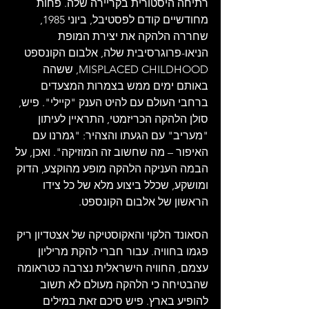
רתיחה היסטורית בקריירה שלה. פחות 
מחודשיים קודם לפסטיבל, ביוני 1985, 
שחררה הלהקה את יצירת המופת 
הניאו-פרוגרסיבית שלה, אלבום הקונספט 
MISPLACED CHILDHOOD, ששהה 
באותם ימים ממש בצמרות המצעדים 
ברחבי העולם עם להיט הענק "קיילי". פיש, 
סולן הלהקה הכריזמטי, התראיין לעיתון 
"מעריב" עם הגעתו והצהיר: "גמרנו עם 
האיפור – מה שחשוב זה המוזיקה". ואכן, על 
הבמה העניקה הלהקה מופע מהוקצע, הדוק 
ומושקע, שכלל ביצוע מלא של כל צידו 
הראשון של אלבום הקונספט. 
הסאונד הלקוי והאקוסטיקה של אצטדיון ריק 
פגמו בחוויה. עבור חברי להקת מריליון 
עצמם, החוויה הישראלית נצרבה כטראומה 
שהבטיחה כי הלהקה מעולם לא תשוב 
להופיע בארץ. פיש סיכם זאת במילים 