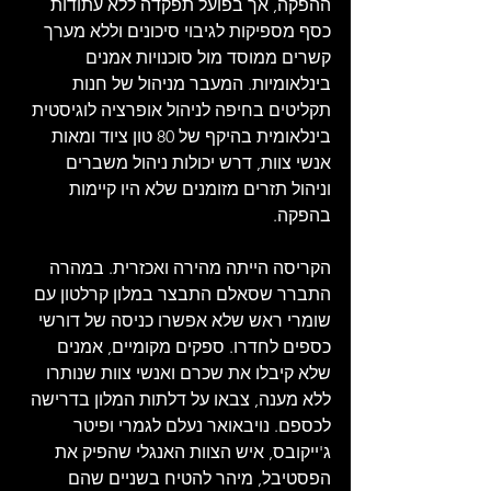
ההפקה, אך בפועל תפקדה ללא עתודות 
כסף מספיקות לגיבוי סיכונים וללא מערך 
קשרים ממוסד מול סוכנויות אמנים 
בינלאומיות. המעבר מניהול של חנות 
תקליטים בחיפה לניהול אופרציה לוגיסטית 
בינלאומית בהיקף של 80 טון ציוד ומאות 
אנשי צוות, דרש יכולות ניהול משברים 
וניהול תזרים מזומנים שלא היו קיימות 
בהפקה. 
הקריסה הייתה מהירה ואכזרית. במהרה 
התברר שסאלם התבצר במלון קרלטון עם 
שומרי ראש שלא אפשרו כניסה של דורשי 
כספים לחדרו. ספקים מקומיים, אמנים 
שלא קיבלו את שכרם ואנשי צוות שנותרו 
ללא מענה, צבאו על דלתות המלון בדרישה 
לכספם. נויבאואר נעלם לגמרי ופיטר 
ג'ייקובס, איש הצוות האנגלי שהפיק את 
הפסטיבל, מיהר להטיח בשניים שהם 