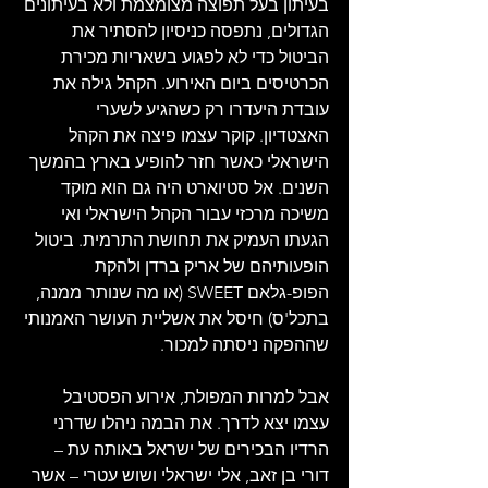
בעיתון בעל תפוצה מצומצמת ולא בעיתונים 
הגדולים, נתפסה כניסיון להסתיר את 
הביטול כדי לא לפגוע בשאריות מכירת 
הכרטיסים ביום האירוע. הקהל גילה את 
עובדת היעדרו רק כשהגיע לשערי 
האצטדיון. קוקר עצמו פיצה את הקהל 
הישראלי כאשר חזר להופיע בארץ בהמשך 
השנים. אל סטיוארט היה גם הוא מוקד 
משיכה מרכזי עבור הקהל הישראלי ואי 
הגעתו העמיק את תחושת התרמית. ביטול 
הופעותיהם של אריק ברדן ולהקת 
הפופ-גלאם SWEET (או מה שנותר ממנה, 
בתכל'ס) חיסל את אשליית העושר האמנותי 
שההפקה ניסתה למכור.
אבל למרות המפולת, אירוע הפסטיבל 
עצמו יצא לדרך. את הבמה ניהלו שדרני 
הרדיו הבכירים של ישראל באותה עת – 
דורי בן זאב, אלי ישראלי ושוש עטרי – אשר 