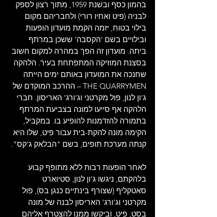
בהמון כסף ובשנת 1959, מתוך רצון לספק 
לבניה (פיט ואחיו רורי) ולחבריהם מקום 
בילוי בטוח, יזמה הקמת מועדון הופעות 
ובילויים בשם 'הקסבה' ששכן במרתף 
ביתה. מועדון זה הפך במהרה למקום חשוב 
בסצנת המוזיקה המתפתחת בעיר. הלהקה 
שחנכה את המועדון באותם ימים הייתה 
THE QUARRYMEN – ההרכב המוקדם של 
ג'ון לנון, פול מקרטני וג'ורג' האריסון. חברי 
הלהקה אף סייעו למונה בצביעת המרתף 
בתמורה להזדמנות להופיע בו. במקביל, 
הקימה מונה להקת-בית עבור פיט, שלו היא 
קנתה מערכת תופים, בשם "הבלאק ג'קס".
לאחר הופעות רבות ללא מתופף קבוע 
בלהקתם, ניגשו ג'ון לנון, סטיוארט 
סאטקליף (שצורף בינתיים כנגן בס), פול 
מקרטני וג'ורג' האריסון לבנה של מונה 
בסט, פיט, וביקשו ממנו להצטרף אליהם 