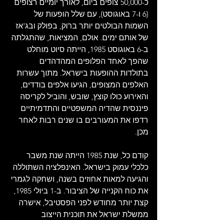
כ-50,000 צופים ביום, לאורך יומיים רצופים 
(6 ו-7 באוגוסט), עם שלל הופעות של 
השמות הבולטים יותר ברוק, בפולק ובג'אז 
של אותם ימים. אולם, המציאות, שהתגלתה 
ב-6 באוגוסט 1985, הייתה סיוט מוחלט 
שהפך לאחד הפלופים המהדהדים 
בתולדות ההופעות בישראל. מתוך עשרות 
האלפים המצופים, הגיעו אלפים בודדים, 
והאירוע כולו קוצץ, שובש, והוביל לקריסה 
פיננסית שהדיה המשפטיים והתדמיתיים 
רדפו את המעורבים בו שנים רבות לאחר 
מכן. 
קודם כל, שנת 1985 הייתה שנת משבר 
כלכלי עמוק בישראל. האינפלציה השתוללה 
והגיעה למאות אחוזים בשנה, ושחקה לגמרי 
את כוח הקנייה של הציבור. ב-1 ביולי 1985, 
קצת יותר מחודש לפני הפסטיבל, אישרה 
ממשלת ישראל את תוכנית הייצוב 