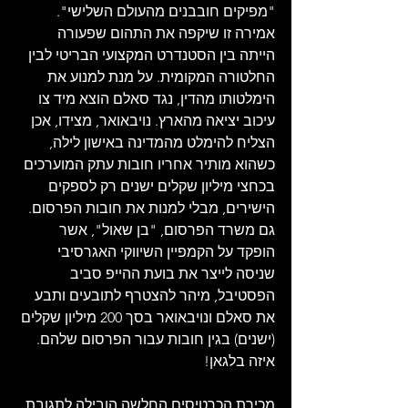
"מפיקים חובבנים מהעולם השלישי". 
אמירה זו שיקפה את התהום שפעורה 
הייתה בין הסטנדרט המקצועי הבריטי לבין 
החלטורה המקומית. על מנת למנוע את 
הימלטותו מהדין, נגד סאלם הוצא מיד צו 
עיכוב יציאה מהארץ. נויבאואר, מצידו, אכן 
הצליח להימלט מהמדינה באישון לילה, 
כשהוא מותיר אחריו חובות עתק המוערכים 
בכחצי מיליון שקלים ישנים רק לספקים 
הישירים, מבלי למנות את חובות הפרסום. 
גם משרד הפרסום, "בן שאול", אשר 
הופקד על הקמפיין השיווקי האגרסיבי 
שניסה לייצר את בועת ההייפ סביב 
הפסטיבל, מיהר להצטרף לתובעים ותבע 
את סאלם ונויבאואר בסך 200 מיליון שקלים 
(ישנים) בגין חובות עבור הפרסום שלהם. 
איזה בלגאן!
מכירת הכרטיסים החלשה הובילה לתגובת 