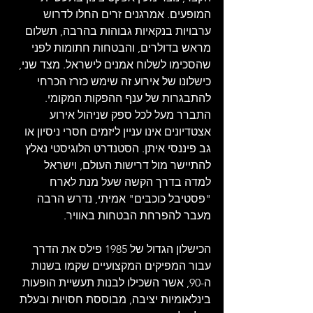
המופעים. אמרגנים זרים החלו לדרוש 
ערבויות בנקאיות גבוהות בהרבה, תשלום 
מראש בדולרים, והבטחות חתומות לפני 
שהסכימו לשלוח אמנים לישראל. מצד שני, 
כישלונו של אירוע זה שימש כזרז הכרחי 
להתבגרות של ענף ההפקות המקומי. 
התברר מעל לכל ספק שניהול אירוע 
אצטדיונים אינו עניין ליזמים חסרי ניסיון או 
גב פיננסי איתן. הסטנדרט הלוגיסטי נאלץ 
להתיישר מול דרישות העולם, וישראל 
למדה בדרך הקשה שעל מנת לארח 
"פסטיבל כוכבים" אמיתי, נדרש הרבה 
מעבר להפרחת הבטחות באוויר. 
הכישלון הגדול של 1985 פילס את הדרך 
עבור המפיקים המקצועיים שקמו בשנות 
ה-90, אשר השכילו לבנות תעשיית הופעות 
בינלאומיות יציבה, מבוססת חסויות ובעלת 