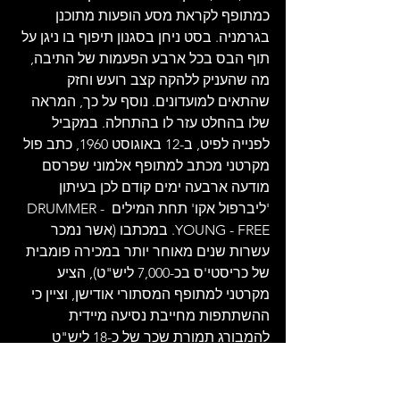
כמתופף לקראת מסע הופעות מתוכנן 
בגרמניה. בסט ניחן בסגנון תיפוף בו ניגן על 
תוף הבס בכל ארבע הפעמות של התיבה, 
מה שהעניק ללהקה קצב רועש וחזק 
שהתאים למועדונים. נוסף על כך, המראה 
שלו בהחלט עזר לו בהתחלה. במקביל 
לפנייה לפיט, ב-12 באוגוסט 1960, כתב פול 
מקרטני מכתב למתופף אלמוני שפרסם 
מודעה ארבעה ימים קודם לכן בעיתון 
'ליברפול אקו' תחת המילים DRUMMER - 
YOUNG - FREE. במכתבו (אשר נמכר 
עשרות שנים מאוחר יותר במכירה פומבית 
של כריסטי'ס בכ-7,000 ליש"ט), הציע 
מקרטני למתופף המסתורי אודישן, וציין כי 
ההשתתפות מחייבת נסיעה מיידית 
להמבורג תמורת שכר של כ-18 ליש"ט 
לשבוע. 