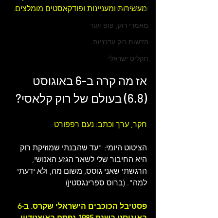
מעשירות ומעניינות ו
פודקאסטים מומלצים
.
עולם הג'אז
מאמרי רוק, פופ ועוד
חדשות רוק עדכניות
תקליט ישראלי
אז מה קרה ב-6 באוגוסט 
(6.8) בעולם של 
רוק קלאסי
?
חקר, ערך וכתב: נעם רפפורט
הציטוט היומי: 
"עד שהבנתי שמוזיקת ​​רוק 
היא החיבור שלי לשאר הגזע האנושי, 
הרגשתי שאני גוסס, משום מה, ולא ידעתי 
למה". (ברוס ספרינגסטין)
פסטיבל הכוכבים הישראלי שקרס. 
ב-6 
באוגוסט בשנת 1985 נפתח באיצטדיון 