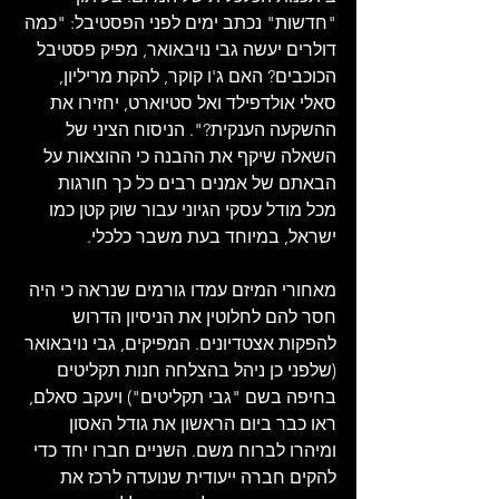
"חדשות" נכתב ימים לפני הפסטיבל: "כמה 
דולרים יעשה גבי נויבאואר, מפיק פסטיבל 
הכוכבים? האם ג'ו קוקר, להקת מריליון, 
סאלי אולדפילד ואל סטיוארט, יחזירו את 
ההשקעה הענקית?". הניסוח הציני של 
השאלה שיקף את ההבנה כי ההוצאות על 
הבאתם של אמנים רבים כל כך חורגות 
מכל מודל עסקי הגיוני עבור שוק קטן כמו 
ישראל, במיוחד בעת משבר כלכלי.
מאחורי המיזם עמדו גורמים שנראה כי היה 
חסר להם לחלוטין את הניסיון הדרוש 
להפקות אצטדיונים. המפיקים, גבי נויבאואר 
(שלפני כן ניהל בהצלחה חנות תקליטים 
בחיפה בשם "גבי תקליטים") ויעקב סאלם, 
ראו כבר ביום הראשון את גודל האסון 
ומיהרו לברוח משם. השניים חברו יחד כדי 
להקים חברה ייעודית שנועדה לרכז את 