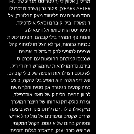
מריליון, אלווין לי (הגיטריסט-מנהיג של TEN 
YEARS AFTER), פיטר גרין (שרבים זכרו לו 
חסד נעורים עם פליטווד מאק הבלוזית), אל 
דימאולה, בילי קובהם וסאלי אולדפילד. 
הגיטריסט הווירטואוז אל דימאולה, 
והמתופף המהיר בילי קובהם, הפגינו יכולות 
טכניות גבוהות, אך לא הצליחו לסחוף קהל 
שציפה למופעי להקות גדולות. אנשים 
שנכנסו למתחם ההופעות עם הכרטיס 
בידם, נדהמו לראות שהמגרש היה די ריק. 
לא כולם רצו לראות הופעה של בילי קובהם. 
ואל דימאולה? הוא הופיע בלי להקה, ביצע 
כמה קטעים בגיטרה אקוסטית והלך משם 
לכיוון החיים. הליהוק של סאלי אולדפילד, 
זמרת פולק-רוק ואחותו של היוצר המוערך 
מייק אולדפילד, זכה ליחס צונן. היא ביצעה 
שירים שקטים ומעודנים אל מול קהל אדיש 
ומפוהק בחום של אוגוסט. הקהל המקומי, 
שחיפש כוכבי ענק, התאכזב לגלות תוכנית 