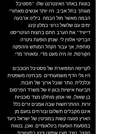
בוטות באתר האינטרנט שלו: "פסטיבל 
מגוחך בתל אביב. היו יותר אנשים מאחורי 
הבמה מאשר מול הבמה. בילינו ארבעה 
ימים עם שלשול כרוני במלון קינג 
דייוויד".את הערב חתם בחצות הגיטריסט 
הבריטי אלווין לי, שנתן הופעת גיטרה 
סוחפת, אך עבור הקהל המותש וההפקה 
הקורסת, זה היה מעט מדי, ומאוחר מדי.
לקריסה המפוארת של פסטיבל הכוכבים 
היו גלי הדף משמעותיים. מבחינה משפטית 
וכלכלית, נותר שובל ארוך של חובות, 
תביעות אישיות (כגון זו של משרד הפרסום 
בן שאול), ואי-אמון מוחלט מצד סוכנויות 
זרות. ההתרחשות שבה אמנים זרים כלל 
אינם מקבלים תשלום ובורחים בזעם מן 
הארץ פגעה קשות במוניטין של ישראל כיעד 
במסעות הופעות בינלאומיים. ואכן, בטווח 
הקצר, נוצר מעין אפקט צינון בתעשיית 