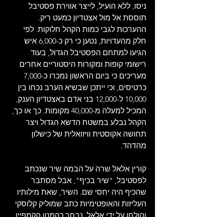
ניסו, ללא הועיל, לייצר אווירת פסטיבל 
תוססת אל מול אצטדיון כמעט ריק. 
ההערכות לגבי כמות הקהל חלוקות. לפי 
חלק מהעדויות, נטען כי רק כ-6,000 איש 
הגיעו למתחם הפסטיבל הגדול, בעוד 
רישומי קופות ומקורות היסטוריים אחרים 
מעריכים כי ביום הראשון נמכרו כ-7,000 
כרטיסים, וכי ייתכן שבשיא הערב נכחו בין 
10,000 ל-12,000 בני אדם באצטדיון הענק, 
המכיל למעלה מ-40,000 מקומות. כך או כך, 
הקהל נבלע במשטח הדשא הגדול ויצר 
תחושה אקוסטית וויזואלית של כישלון 
מהדהד.
קורין אלאל שרה על הבמה שיר שנכתב 
לפסטיבל, "שיר בכיף", אבל מסתבר 
שהכיף היה יחסי שם. השיר, שאת מילותיו 
העליזות והאופטימיות כתב שמוליק קלוסקי 
והולחן על ידי אלאל, נבחר כהמנון הקמפיין 