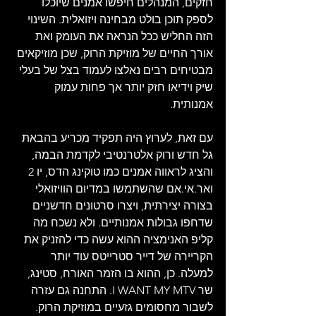
חזקים, המנהלים חיפשו אמנים שיוכלו 
לספק תוכן בולט מבחינה ויזואלית. השינוי 
הזה החליש ככל הנראה את העומק ואת 
אורך החיים של מוזיקת ​​הרוק, שכן מוזיקאים 
מבטיחים רבים נאלצו לעמוד בצל של בעלי 
שיק וידיאו חזק יותר אך פחות עמוק 
אמנותית.
עם זאת, לערוץ היה תפקיד מכריע בהבאת 
גל חדש ורוק אלטרנטיבי לקדמת הבמה, 
והציג לראווה אמנים כמו טוקינג הדס, יו 2 
ואר.אי.אם שהשתמשו במדיום הוויזואלי 
בצורה יצירתית, ויצרו סרטונים חדשניים 
שדחפו גבולות אמנותיים. ולא נשכח מה 
קליפ האנימציה ההוא עשה כדי להזניק את 
הקריירה של דייר סטרייטס עוד יותר 
למעלה. כן, ההוא בו הזמר האורח, סטינג, 
שר I WANT MY MTV. התחנה גם עזרה 
לשבור מחסומים גזעיים במוזיקת ה​​רוק. 