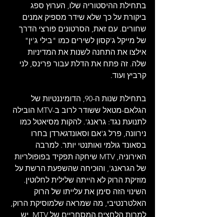
בתחילת ההיסטוריה שלו, הערוץ ספג 
ביקורת על כך שלא שידר מספיק אמנים 
שחורים. עם זאת, הסרטונים פורצי הדרך 
של מייקל ג'קסון לשירים כמו "בילי ג'ין" 
אילצו את התחנה לשנות את המדיניות 
שלה. זה פתח את הדלת עבור פרינס, לני 
קרביץ ועוד.
בתחילת שנות ה-90, הדומיננטיות של 
הגלאם-מטאל ששודר לרוב ב-MTV הובילה 
לתנועת נגד: גראנג'. להקות מסיאטל כמו 
נירוונה, פרל ג'אם וסאונדגארדן בחרו 
בסאונד גולמי ואותנטי יותר. למרבה 
האירוניה, MTV שיחקה תפקיד בפופולריות 
של הגראנג', והוכיחה שהשפעת הרשת על 
מוזיקת ​​הרוק לא הייתה שלילית לחלוטין. 
השינוי הזה סימן את עלייתו של הרוק 
האלטרנטיבי, מה שמראה שלמוסיקת הרוק, 
למרות הלחצים המסחריים של MTV, יש 