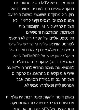
ההתמקדות של MTV בשיק החזותי גם 
דחקה לשוליים תת-ז'אנרים מסוימים של 
רוק. רוק מתקדם, ששגשג בשנות ה-70 עם 
אמנים כמו יס, ג'נסיס וקינג קרימזון, לא 
הצליח להגיע ל-MTV. הקומפוזיציות 
הארוכות והמורכבות והנושאים 
הקונספטואליים של הפרוג רוק לא התאימו 
לפורמט הווידאו של MTV שדרש שלוש עד 
חמש דקות (אלא אם כן זה THRILLER של 
מייקל ג'קסון או NOVEMBER RAIN של 
גאנס אנד רוזס). להקת ג'נסיס הצליחה 
להמציא את עצמה מחדש לדור ה-MTV עם 
שירי פופ וקליפים בהתאם. גם להקת יס 
הצליחה עם זה במידה מסוימת. אבל 
אמרסון לייק ופאלמר? ממש לא.
באופן דומה, להקות פאנק רבות היו גולמיות 
או טעונות מדי פוליטית עבור האסתטיקה 
המהוקצעת של MTV. זה דחף את הרוק 