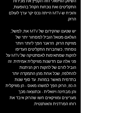
השיווק הוויזואלי הזה הקפיץ את מכירות 
התקליטים ואת נוכחות הקהל בהופעות, 
והוכיח ש-MTV הייתה נכס יקר ערך לעולם 
הרוק.
יש שטענו שהקידום של MTV את, למשל, 
הגלאם-מטאל הוביל למסחור יתר של 
מוזיקת ​​הרוק. הז'אנר הפך ליותר ויותר 
נוסחתי, כשחברות התקליטים העדיפו 
להקות שמתאימות לאסתטיקה של MTV על 
פני אלה עם חדשנות מוזיקלית אמיתית. זה 
הוביל לזרם של להקות רוק הניתנות 
להחלפה, שכל אחת מהן התמקדה יותר 
בתדמית מאשר במהות. עד סוף שנות 
ה-80, הרוק הפך למשהו מאוס - הן מוזיקלית 
והן מבחינה ויזואלית - וכתוצאה מכך 
מעריצים ומוזיקאים חשו שהרוק איבד את 
רוחו המרדנית והאותנטית.