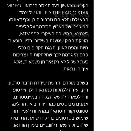
עולם הג'אז
הקליפ הראשון בעל המסר הנבואי, VIDEO 
KILLED THE RADIO STAR של צמד 
מאמרי רוק, פופ ועוד
הבאגלס (הלא הם טרבור הורן וג'ף דאונס). 
חדשות רוק עדכניות
הפורמט של הערוץ הסתמך על קליפים 
כאמצעי החשיפה העיקרי. לפני MTV, 
תקליט ישראלי
מוזיקת ​​הרוק שגשגה בשידורי רדיו, הופעות 
חיות ומפה לאוזן. הצגת הקליפים ככלי 
פרסומי גרמה לכך שהלהקות היו צריכות 
כעת לשקול לא רק איך הן נשמעות, אלא 
איך הן נראות.
בשלב מוקדם, הרשת שידרה הרבה סרטוני 
רוק, ועזרה ללהקות כמו ואן היילן, זיזי טופ 
ודף לפארד להשיג הצלחה במיינסטרים. 
אמנים מבוססים כמו דיוויד בואי, הרולינג 
סטונס וקווין הסתגלו במהירות לעניין, תוך 
שימוש בסרטונים כדי לחדש את התדמית 
שלהם ולהישאר רלוונטיים בעידן הווידאו. 