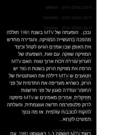
היום בעולם הרוק - אוגוסט
היום בעולם הרוק - ספטמבר
היום בעולם הרוק - אוקטובר
ובכן... הופעתה של MTV בשנת 1981 חוללה 
היום בעולם הרוק - נובמבר
מהפכה בתעשיית המוזיקה, והגדירה מחדש 
את האופן שבו אמנים הגיעו לקהל וכיצד 
היום בעולם הרוק - דצמבר
המוזיקה שווקה. עם זאת, השפעתו של 
גם זה קשור לביטלס
הערוץ עוררה ויכוח ארוך טווח: האם MTV 
הרסה את מוזיקת ​​הרוק בשנות ה-80? יש 
רוק ישראלי
הטוענים ש-MTV דיללה את האותנטיות של 
נוסטלגיה ישראלית
הרוק, כשהיא מעדיפה את התדמית על פני 
סיפורי רוק קלאסי
החומר ועודדה סגנון על פני חדשנות 
מוזיקלית. אחרים מאמינים ש-MTV סיפקה 
תקליטי רוק מתקדם
לרוק פלטפורמה חדשה ועוצמתית, והעלתה 
סיפורה של להקת רוק
להקות לכוכבות עולמית. אז מה נכון? 
תמשיכו לקרוא...
סיפורו של אמן
זרקור על ענייני מוסיקה
רשת MTV הושקה ב-1 באוגוסט 1981, עם 