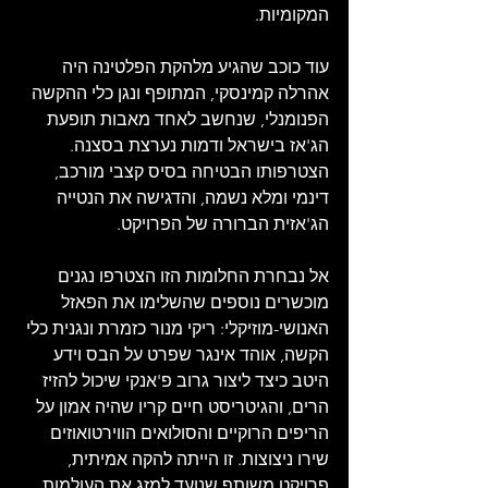
המקומיות.
עוד כוכב שהגיע מלהקת הפלטינה היה 
אהרלה קמינסקי, המתופף ונגן כלי ההקשה 
הפנומנלי, שנחשב לאחד מאבות תופעת 
הג'אז בישראל ודמות נערצת בסצנה. 
הצטרפותו הבטיחה בסיס קצבי מורכב, 
דינמי ומלא נשמה, והדגישה את הנטייה 
הג'אזית הברורה של הפרויקט.
אל נבחרת החלומות הזו הצטרפו נגנים 
מוכשרים נוספים שהשלימו את הפאזל 
האנושי-מוזיקלי: ריקי מנור כזמרת ונגנית כלי 
הקשה, אוהד אינגר שפרט על הבס וידע 
היטב כיצד ליצור גרוב פ'אנקי שיכול להזיז 
הרים, והגיטריסט חיים קריו שהיה אמון על 
הריפים הרוקיים והסולואים הווירטואוזים 
שירו ​​ניצוצות. זו הייתה להקה אמיתית, 
פרויקט משותף שנועד למזג את העולמות 