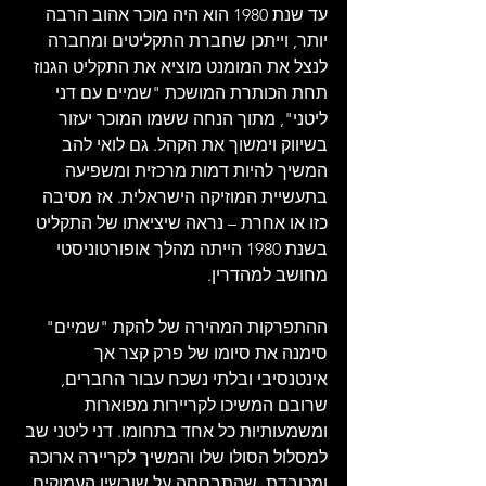
עד שנת 1980 הוא היה מוכר אהוב הרבה 
יותר, וייתכן שחברת התקליטים ומחברה 
לנצל את המומנט מוציא את התקליט הגנוז 
תחת הכותרת המושכת "שמיים עם דני 
ליטני", מתוך הנחה ששמו המוכר יעזור 
בשיווק וימשוך את הקהל. גם לואי להב 
המשיך להיות דמות מרכזית ומשפיעה 
בתעשיית המוזיקה הישראלית. אז מסיבה 
כזו או אחרת – נראה שיציאתו של התקליט 
בשנת 1980 הייתה מהלך אופורטוניסטי 
מחושב למהדרין.
ההתפרקות המהירה של להקת "שמיים" 
סימנה את סיומו של פרק קצר אך 
אינטנסיבי ובלתי נשכח עבור החברים, 
שרובם המשיכו לקריירות מפוארות 
ומשמעותיות כל אחד בתחומו. דני ליטני שב 
למסלול הסולו שלו והמשיך לקריירה ארוכה 
ומכובדת, שהתבססה על שורשיו העמוקים 