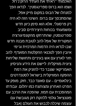
האלמותי "ראיתי את העתיד הרוק'נ'רול 
ושמו הוא ברוס ספרינגסטין". לנדאו הפך 
למנהלו של הבוס במקום מייק אפל, 
שהסתכסך עם ברוס. השינוי הזה לא היה 
רק ​​פרסונלי, אלא הוא סימן כיוון חדש 
ומשמעותי בכוחות היצירתיים סביב 
ספרינגסטין, שהתרחקו מהקונפיגורציה 
המקורית של אפל-להב לטובת מבנה חדש 
שבו לנדאו היה הדמות המרכזית וג'ימי 
איובין הפך לטכנאי ההקלטות המועדף. להב 
חזר לארץ עם אש בעיניים ותחושת שליחות 
ציונית-מוזיקלית: ליישם את הידע והניסיון 
האמריקאי שצבר כדי להזניק את רמת 
ההפקה המוזיקלית בישראל לסטנדרטים 
בינלאומיים – עם סאונד כבד, חזק, מופק עד 
הפרט האחרון ומצוחצח כמו יהלום. עבודתו 
המהפכנית עם תמוז, שהפכה את הרכב עם 
פוטנציאל גולמי ללהקת רוק מגובשת עם 
עוצמה שיכלה לכבוש את העולם (אבל 