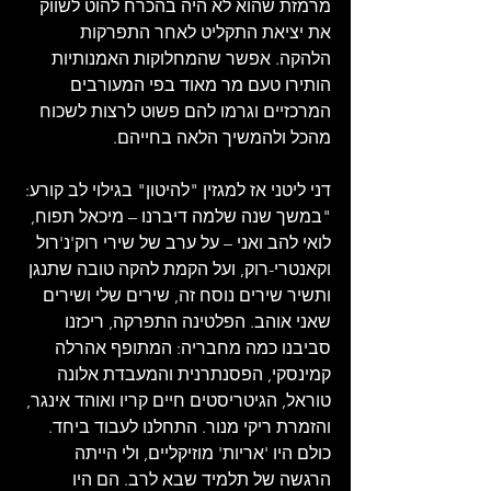
מרמזת שהוא לא היה בהכרח להוט לשווק 
את יציאת התקליט לאחר התפרקות 
הלהקה. אפשר שהמחלוקות האמנותיות 
הותירו טעם מר מאוד בפי המעורבים 
המרכזיים וגרמו להם פשוט לרצות לשכוח 
מהכל ולהמשיך הלאה בחייהם. 
דני ליטני אז למגזין "להיטון" בגילוי לב קורע: 
"במשך שנה שלמה דיברנו – מיכאל תפוח, 
לואי להב ואני – על ערב של שירי רוק'נ'רול 
וקאנטרי-רוק, ועל הקמת להקה טובה שתנגן 
ותשיר שירים נוסח זה, שירים שלי ושירים 
שאני אוהב. הפלטינה התפרקה, ריכזנו 
סביבנו כמה מחבריה: המתופף אהרלה 
קמינסקי, הפסנתרנית והמעבדת אלונה 
טוראל, הגיטריסטים חיים קריו ואוהד אינגר, 
והזמרת ריקי מנור. התחלנו לעבוד ביחד. 
כולם היו 'אריות' מוזיקליים, ולי הייתה 
הרגשה של תלמיד שבא לרב. הם היו 