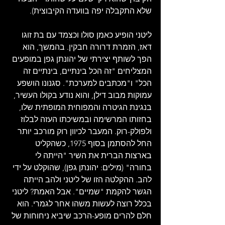
שלא התקבלה יפה בוועדה הקיבוצית). 
ליטני הופיע כאמן סולו וכצמד עם בת זוגו 
דאז, הזמרת דרורה חבקין. בהמשך, הוא 
הפך לשותף יצירתי של יהונתן גפן במופעים 
המצליחים "זה הכל בינתיים, בינתיים זה 
הכל" ו"מכתבים למערכת". סגנונו הושפע 
עמוקות מבוב דילן, והוא נודע בקולו העשיר, 
בנגינת הגיטרה והמפוחית ​​המופתית שלו, 
בחזותו המרשימה ובמשיכתו העזה לבלוז 
ולפולק-רוק. המעבר לכיוון רוק מורכב יותר 
החל להסתמן בסוף 1975, כשהקליט 
בארצות הברית את השיר "הייתה לי 
בחורה" (מילים: יהונתן גפן), שהוקלט על ידי 
להב. ההקלטה הזו של ליטני ולהב הייתה 
הגשר להקמת "שמיים". אבל האמת? ליטני 
בכלל רוצה לעשות משהו אחר לגמרי. הוא 
חלם להרים מופע-הרכב שיביא ניחוחות של 