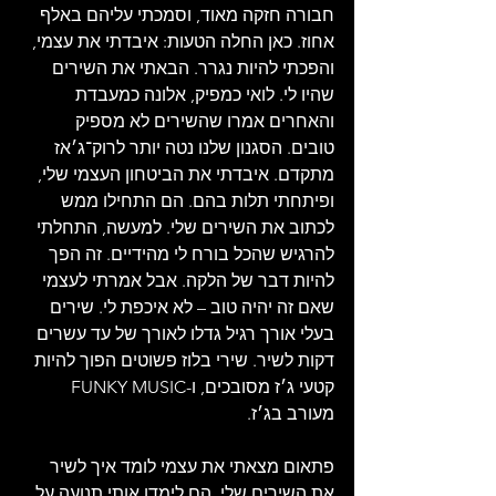
חבורה חזקה מאוד, וסמכתי עליהם באלף 
אחוז. כאן החלה הטעות: איבדתי את עצמי, 
והפכתי להיות נגרר. הבאתי את השירים 
שהיו לי. לואי כמפיק, אלונה כמעבדת 
והאחרים אמרו שהשירים לא מספיק 
טובים. הסגנון שלנו נטה יותר לרוק־ג׳אז 
מתקדם. איבדתי את הביטחון העצמי שלי, 
ופיתחתי תלות בהם. הם התחילו ממש 
לכתוב את השירים שלי. למעשה, התחלתי 
להרגיש שהכל בורח לי מהידיים. זה הפך 
להיות דבר של הלקה. אבל אמרתי לעצמי 
שאם זה יהיה טוב – לא איכפת לי. שירים 
בעלי אורך רגיל גדלו לאורך של עד עשרים 
דקות לשיר. שירי בלוז פשוטים הפוך להיות 
קטעי ג׳ז מסובכים, ו-FUNKY MUSIC 
מעורב בג׳ז. 
פתאום מצאתי את עצמי לומד איך לשיר 
את השירים שלי. הם לימדו אותי תנועה על 