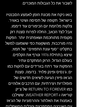
לשבור את כל הגבולות המוכרים.
בואו ניקח את מכונת הזמן לאמצע הסבנטיז 
בישראל: תקופה של תסיסה ושינוי באוויר. 
צלקות מלחמת יום הכיפורים עוד דיממו, 
אבל לצד הכאב, החלה לפרוח סצנת רוק 
מקומית מתוחכמת ושאפתנית יותר. הפקות 
נהיו מורכבות, מושקעות כפי ששמענו למשל 
בתקליט "סוף עונת התפוזים" של תמוז, 
שיצא בתחילת 1976 וטרף את הקלפים. 
בעולם הגדול, הרוק המתקדם עתיר 
ההפקות עוד רתח בוורידים עם להקות כמו 
יס, ג'נסיס ופינק פלויד. בדומה, סצנת 
הג'אז-פיוז'ן הגיעה לשיאים חדשים של 
פופולריות ויצירתיות, עם הרכבים אלוהיים 
כמו RETURN TO FOREVER של צ'יק 
קוריאה ו-WEATHER REPORT, ששילבו 
באמנות את האלתור וההרמוניות של הג'אז 
עם האנרגיה המתפרצת והכלים החשמליים 