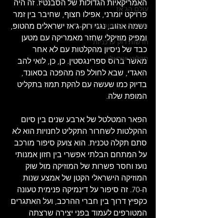
האמריקאיות הגדולות של הסבנטיז. זה היה 
עולם הג'אז
פרויקט יומרני, אפילו חצוף, שחיבר בין זמר 
מאמרי רוק, פופ ועוד
נשמה אהוב, נגני רוק-ג'אז ישראלים מהטופ, 
ומפיק מוזיקלי שחזר מאמריקה עם מטען 
חדשות רוק עדכניות
כבד של ניסיון מהקלטות עם לא אחר 
תקליט ישראלי
מאשר ברוס ספרינגסטין. כן, כן, לואי להב 
האגדי, שבא לחולל פה מהפכה בסאונד, 
בדיוק כמו שעשה עם להקת תמוז בתקליט 
המופת שלה.
הפאר המטלטל של ארבע שנים בין סיום 
ההקלטות לשחרור התקליט לחנויות הוא לא 
סתם תקלה טכנית. הוא צועק סיפור מורכב 
על המתחם הבלתי אפשרי בין חזון אמנותי 
נועז וחסר פשרות של המוזיקה מול שוק 
המוזיקה הישראלי הקטן של אמצע שנות 
ה-70. זה סיפור על דינמיקה פנימית טעונה 
כקפיץ דרוך בין חברי ההרכב, ועל האתגרים 
המטורפים לעמוד בפני יצירה שרצתה 