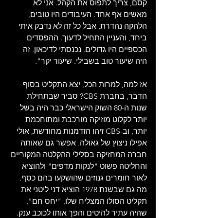
קסם, צריך לתפוס את הקהל. אני לא 
מאשים אף אחד. העיבודים היו טובים, 
הלהקה נהדרת, אבל כל זה לא נדבק איתי 
ביחד, והעניין התחיל לדעוך. ההפסדים 
הכספיים היו גדולים. נכנסתי לדיכאון. זה 
היה שיעור טוב בשבילי. שיעור יקר".
אז למה, למרות הכל, יצא התקליט בסוף 
הדבר, בחברת CBS? סביר שבתחילת 
שנות ה-80 השוק הישראלי כבר היה בשל 
יותר לקלוט מוזיקה מורכבת ומתוחכמת 
יותר, וב-CBS זיהו הזדמנות מחודשת, אולי 
אפילו ניצוץ של גאולה. אפשר גם שאותה 
חברה המחזיקה בסלילי ההקלטה המקוריים 
והחליטה פשוט "לנקות מדפים" ולהוציא 
לאור חומרים גנוזים שהושקעו בהם כסף. 
מה גם שבשנת 1978 הוציא דני ליטני את 
תקליט הסולו המצליח שלו, "יחס חם", 
שהיה עתיר להיטים והפך אותו לכוכב ענק. 