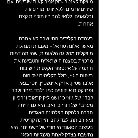
מוזיקת ​​קאנטרי-רוק אמריקאית שורשית, עם 
שירים זורמים וללא יותר מדי פוזות 
ובלגאנים. ללואי להב היו תוכניות קצת 
אחרות.
בעמדת הקלידים התיישבה לא אחרת 
מאשר אלונה טוראל – מעבדת ומנהלת 
מוזיקלית מהליגה הלאומית, שהייתה דמות 
מרכזית בסצנה הישראלית והטביעה את 
חותמה על אינספור הקלטות חשובות 
בשנות ה-70, כולל תקליטים של חוה 
אלברשטיין, אריק איינשטיין, יוסי בנאי, 
ופרויקטים אייקוניים כמו "לבד ביחד ולבד 
לבד" של ג'וזי כץ ושמוליק קראוס ו"הכיוון 
מערב" של דורי בן זאב. היא גם הייתה 
חברה בלהקת הפלטינה האגדית, 
ומעורבותה, לצד להב, הייתה קריטית 
בעיצוב הסאונד הייחודי של "שמיים". היא 
נחשבת בצדק לאחת מענקיות הג'אז 