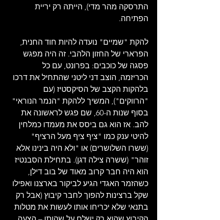
התרסקה מהר מדי), הייתה רק יריית 
הפתיחה.
להקת "שמיים" נועדה להיות חוד החנית, 
הפרארי של החזון הלהבי. זה היה מפגש 
פסגה של כוכבים: בפרונט, עם כל 
הכריזמה, הוצב דני ליטני שהתחיל את דרכו 
בלהקות הקצב של הסיקסטיז (עם 
"הרווקים"), המשיך ללהקת "הנמר הנוראי" 
בסוף שנות ה-60, שם פגש לראשונה את 
להב. אז הוא גם ביסס את מעמדו כמלחין 
להיטי ענק כמו "ציף ציף מעל הרציף" 
(ששרו השלושרים) או "ולא היה בינינו אלא 
זוהר" (ששרה צילה דגן). בתחילת הסבנטיז 
הוא היה חבר קרוב מאוד של בוב דילן, 
כשהזמר האגדי הגיע לביקור בארצנו ואפילו 
שקל ברצינות להפוך לחבר קיבוץ (אבל רק 
בתנאי שלא יכריחו אותו לעשות את מטלות 
הקיבוץ שהוא רק ישלם על שהותו – הצעה 