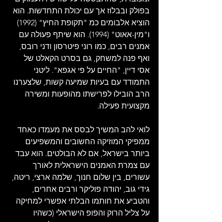
בפולק ובבלוז אך עם יכולת התחדשות. הוא 
הוציא אלבומים כמ "תקופת החיץ" (1992) 
ו"מין-אאוט" (1994). הוא שיתף פעולה עם 
אמנים רבים, כמו רוני פיטרסון ודני רובס, 
ואף פנה למשחק, גם בסרט הקאלט של 
אסי דיין, "החיים על פי אגפא". ליטני 
התמודד עם בעיות שמיעה קשות, שלצערנו 
הרב הובילו לפרישתו מהופעות ומשירה 
מקצועית פעילה. 
לואי להב המשיך לבסס את מעמדו כאחד 
ממפיקי המוזיקה החשובים והמשפיעים 
ביותר בישראל, אם לא הבולטים. הוא עבד 
עם צמרת האמנים הישראלית לאורך 
עשורים, בין שלום חנוך, שלמה ארצי, ריטה, 
גידי גוב, יהודה פוליקר ורבים אחרים, 
והטביע את חותמו הבלתי אפשרי למחיקה 
על צליל הרוק והפופ הישראלי (כשהיו 