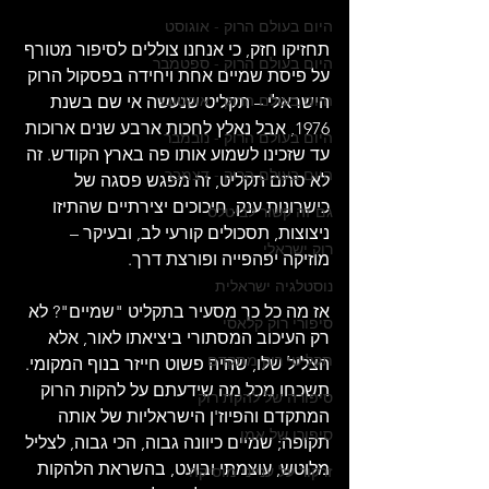
היום בעולם הרוק - אוגוסט
תחזיקו חזק, כי אנחנו צוללים לסיפור מטורף 
היום בעולם הרוק - ספטמבר
על פיסת שמיים אחת ויחידה בפסקול הרוק 
היום בעולם הרוק - אוקטובר
הישראלי – תקליט שנעשה אי שם בשנת 
1976, אבל נאלץ לחכות ארבע שנים ארוכות 
היום בעולם הרוק - נובמבר
עד שזכינו לשמוע אותו פה בארץ הקודש. זה 
היום בעולם הרוק - דצמבר
לא סתם תקליט, זה מפגש פסגה של 
כישרונות ענק, חיכוכים יצירתיים שהתיזו 
גם זה קשור לביטלס
ניצוצות, תסכולים קורעי לב, ובעיקר – 
רוק ישראלי
מוזיקה יפהפייה ופורצת דרך.
נוסטלגיה ישראלית
אז מה כל כך מסעיר בתקליט "שמיים"? לא 
סיפורי רוק קלאסי
רק העיכוב המסתורי ביציאתו לאור, אלא 
תקליטי רוק מתקדם
הצליל שלו, שהיה פשוט חייזר בנוף המקומי. 
תשכחו מכל מה שידעתם על להקות הרוק 
סיפורה של להקת רוק
המתקדם והפיוז'ן הישראליות של אותה 
סיפורו של אמן
תקופה; שמיים כיוונה גבוה, הכי גבוה, לצליל 
מלוטש, עוצמתי ובועט, בהשראת הלהקות 
זרקור על ענייני מוסיקה