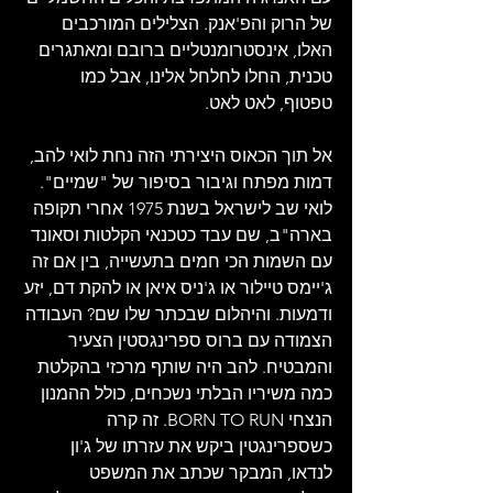
של הרוק והפ'אנק. הצלילים המורכבים 
האלו, אינסטרומנטליים ברובם ומאתגרים 
טכנית, החלו לחלחל אלינו, אבל כמו 
טפטוף, לאט לאט.
אל תוך הכאוס היצירתי הזה נחת לואי להב, 
דמות מפתח וגיבור בסיפור של "שמיים". 
לואי שב לישראל בשנת 1975 אחרי תקופה 
בארה"ב, שם עבד כטכנאי הקלטות וסאונד 
עם השמות הכי חמים בתעשייה, בין אם זה 
ג'יימס טיילור או ג'ניס איאן או להקת דם, יזע 
ודמעות. והיהלום שבכתר שלו שם? העבודה 
הצמודה עם ברוס ספרינגסטין הצעיר 
והמבטיח. להב היה שותף מרכזי בהקלטת 
כמה משיריו הבלתי נשכחים, כולל ההמנון 
הנצחי BORN TO RUN. זה קרה 
כשספרינגטין ביקש את עזרתו של ג'ון 
לנדאו, המבקר שכתב את המשפט 