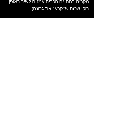
מקרים בהם גם הכריח אמנים לשיר באופן 
רוקי שכזה ש"קרע" את גרונם). 
אלונה טוראל המשיכה להיות דמות מרכזית 
בתעשיית המוזיקה הישראלית כקלידנית 
מבוקשת, מעבדת ומנהלת מוזיקה במגוון 
רחב של פרויקטים והפקות. זכיתי להיפגש 
עמה ולראיינה לעומק. זה היה זמן קצר לפני 
שהיא הלכה לעולמה במפתיע. היא בהחלט 
חסרה כאן מאוד. 
אהרלה קמינסקי נשאר אחד מעמודי התווך 
של סצנת הג'אז הישראלית, כמתופף מוביל, 
מנהיגי הרכבים ומחנך דורות של נגנים. הוא 
איש מקסים ולבבי שתמיד אני נהנה לשוחח 
עמו, לשמוע ממנו סיפורים נהדרים על ימי 
העבר המוזיקלי וגם לפנק אותו בכתבות 
עיתונים ישנות איתו פעם. 