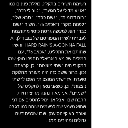
רשימת השירים בתקליט כוללת פנינים כמו 
"אני עומד לי על הגשר", "טוב לי ככה", 
"רוח דרומית", "גשם כבד", "סבא שלי", 
"לפנות בוקר" ו"אכזיב 76". השיר "גשם 
כבד" הוא למעשה גרסת כיסוי מתורגמת 
לעברית לשירו המפורסם של בוב דילן, A 
HARD RAIN'S A-GONNA FALL. והשיר 
שחותם את התקליט, "אכזיב 76", עם 
המילים של מאיר אריאל? תחזיקו חזק: שמו 
המקורי היה "שתי מוצצות". כן, קראתם 
נכון. ברור ששם כזה היה מעורר מחלוקת 
סוערת, אז "שתי המוצצות" הפכו ל"שתי 
נוצצות". וכן, כשאני מאזין לתקליט של 
"שמיים", אני מאוד נהנה מהיצירתיות 
הרבה שבו, אבל אני יכול להסכים עם דני 
שהוא נשמע שם לפעמים שוחה כמו דג קטן 
ואורח באוקיינוס ​​ענק, שבו שוכנים דגים 
גדולים ומהירים ממנו.