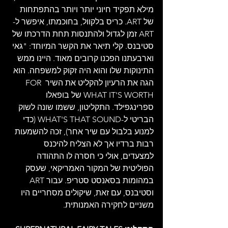
מילא תפקיד חיוני יותר ויותר בהתפתחות 
של ART. כריס בלקוול, בחוכמתו, איפשר ל-
ART זמן לגדול ולהתנסות תחת הדרכתו של 
סטיבנס. קלי תיאר את הקשר המיוחד: "גאי 
וארבעתנו הפכנו קרובים מאוד. היינו ממש 
התינוקות שלו והוא היה זקוק למשפחה. הוא 
הגה את הרעיון להקליט את השיר FOR 
WHAT IT'S WORTH של בופאלו 
ספרינגפילד. התקליטון, ששמו שונה לשוק 
הבריטי ל-WHAT'S THAT SOUND (כדי 
למנוע בלבול עם שיר אחר), זכה להשמעות 
רבות ברדיו אך לא הצליח להיכנס 
למצעדים, אולי כי חסרה לו התהודה 
הפוליטית של המקור האמריקאי, שעסק 
במהומות בסאנסט סטריפ. עבור ART 
וסטיבנס, עם זאת, שיקולים מסחריים היו 
משניים לחקירה האמנותית.