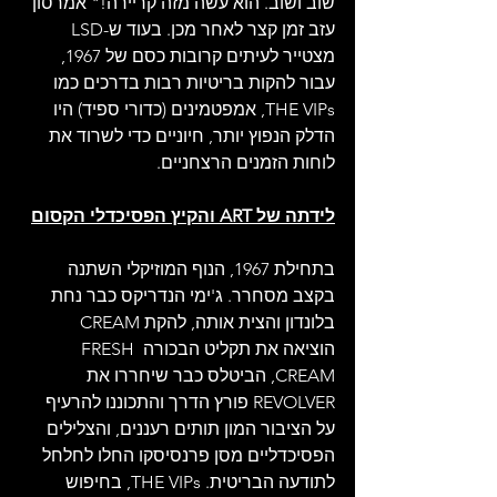
שוב ושוב. הוא עשה מזה קריירה!" אמרסון 
עזב זמן קצר לאחר מכן. בעוד ש-LSD 
מצטייר לעיתים קרובות כסם של 1967, 
עבור להקות בריטיות רבות בדרכים כמו 
THE VIPs, אמפטמינים (כדורי ספיד) היו 
הדלק הנפוץ יותר, חיוניים כדי לשרוד את 
לוחות הזמנים הרצחניים.
לידתה של ART והקיץ הפסיכדלי הקסום
בתחילת 1967, הנוף המוזיקלי השתנה 
בקצב מסחרר. ג'ימי הנדריקס כבר נחת 
בלונדון והצית אותה, להקת CREAM 
הוציאה את תקליט הבכורה FRESH 
CREAM, הביטלס כבר שיחררו את 
REVOLVER פורץ הדרך והתכוננו להרעיף 
על הציבור המון תותים רעננים, והצלילים 
הפסיכדליים מסן פרנסיסקו החלו לחלחל 
לתודעה הבריטית. THE VIPs, בחיפוש 