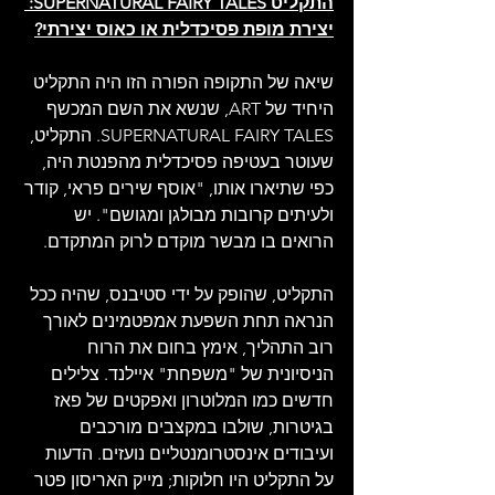
התקליט SUPERNATURAL FAIRY TALES: 
יצירת מופת פסיכדלית או כאוס יצירתי?
שיאה של התקופה הפורה הזו היה התקליט 
היחיד של ART, שנשא את השם המכשף 
SUPERNATURAL FAIRY TALES. התקליט, 
שעוטר בעטיפה פסיכדלית מהפנטת היה, 
כפי שתיארו אותו, "אוסף שירים פראי, קודר 
ולעיתים קרובות מבולגן ומגושם". יש 
הרואים בו מבשר מוקדם לרוק המתקדם.
התקליט, שהופק על ידי סטיבנס, שהיה ככל 
הנראה תחת השפעת אמפטמינים לאורך 
רוב התהליך, אימץ בחום את הרוח 
הניסיונית של "משפחת" איילנד. צלילים 
חדשים כמו המלוטרון ואפקטים של פאז 
בגיטרות, שולבו במקצבים מורכבים 
ועיבודים אינסטרומנטליים נועזים. הדעות 
על התקליט היו חלוקות; מייק האריסון פטר 