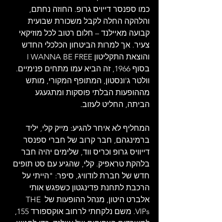
כמו ספנסר דייויס גרופ. החוזה נחתם, 
והלהקה החלה לקבל משכורת שבועית 
קבועה מאיילנד – חלום רטוב לכל מוזיקאי 
צעיר. אך למרות הביטחון הכלכלי החדש 
והוצאת התקליטון I WANNA BE FREE 
בסוף 1966, זה הביא עמו מתחים פנימיים. 
וולטר ג'ונסטון, המתופף המקורי, מותש 
מההופעות הבלתי פוסקות ומתגעגע 
הביתה, החליט לעזוב.
המחליף לא איחר להגיע: מייק קלי, יליד 
ברמינגהם, חבר קרוב של חברי ספנסר 
דייוויס גרופ וכריס ווד, שלימים יהיה חבר 
בלהקת טראפיק. קלי, שהגיע עם סט תופים 
חדש של חברת לודוויג, סיפר: "הייתי על 
הרכבת לתחנת פדינגטון כשפגש אותי 
אלברט היטון, מנהל ההופעות של THE 
VIPs. משם נלקחתי לרחוב אוקספורד 155, 