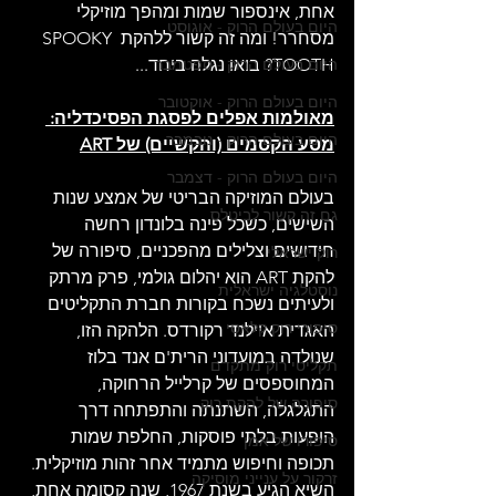
אחת, אינספור שמות ומהפך מוזיקלי 
היום בעולם הרוק - אוגוסט
מסחרר! ומה זה קשור ללהקת SPOOKY 
היום בעולם הרוק - ספטמבר
TOOTH? בואו נגלה ביחד...
היום בעולם הרוק - אוקטובר
מאולמות אפלים לפסגת הפסיכדליה: 
היום בעולם הרוק - נובמבר
מסע הקסמים (והקשיים) של ART
היום בעולם הרוק - דצמבר
בעולם המוזיקה הבריטי של אמצע שנות 
גם זה קשור לביטלס
השישים, כשכל פינה בלונדון רחשה 
חידושים וצלילים מהפכניים, סיפורה של 
רוק ישראלי
להקת ART הוא יהלום גולמי, פרק מרתק 
נוסטלגיה ישראלית
ולעיתים נשכח בקורות חברת התקליטים 
סיפורי רוק קלאסי
האגדית איילנד רקורדס. הלהקה הזו, 
שנולדה במועדוני הרית'ם אנד בלוז 
תקליטי רוק מתקדם
המחוספסים של קרלייל הרחוקה, 
סיפורה של להקת רוק
התגלגלה, השתנתה והתפתחה דרך 
הופעות בלתי פוסקות, החלפת שמות 
סיפורו של אמן
תכופה וחיפוש מתמיד אחר זהות מוזיקלית. 
זרקור על ענייני מוסיקה
השיא הגיע בשנת 1967, שנה קסומה אחת, 