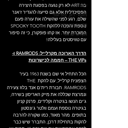
עולם הג'אז
בה ART לא רק נגעה בפסגת היצירה 
הפסיכדלית אלא גם סייעה להגדיר ז'אנר 
מאמרי רוק, פופ ועוד
שלם, רגע לפני שהשילה את עורה פעם 
חדשות רוק עדכניות
נוספת והפכה ללהקת SPOOKY TOOTH 
המוכרת יותר. אז קחו פופקורן, כי זה סיפור 
תקליט ישראלי
עם טוויסטים בעלילה!
הדרך הארוכה מקרלייל: RAMRODS ו-
THE VIPs – חממה לכישרונות
הכל התחיל אי שם בשנת 1963 בעיר 
הצפונית קרלייל, עם להקת THE 
RAMRODS. חבורת רית'ם אנד בלוז צעירה 
ונמרצת שכללה את מייק האריסון בשירה, 
ג'ים הנשו בגיטרה וקלידים, פרנק קניון 
בגיטרה נוספת ועמם וולטר ג'ונסטון 
בתופים. מהר מאוד, כמו שקורה להרבה 
להקות בתחילת דרכן, התברר שיש כבר 