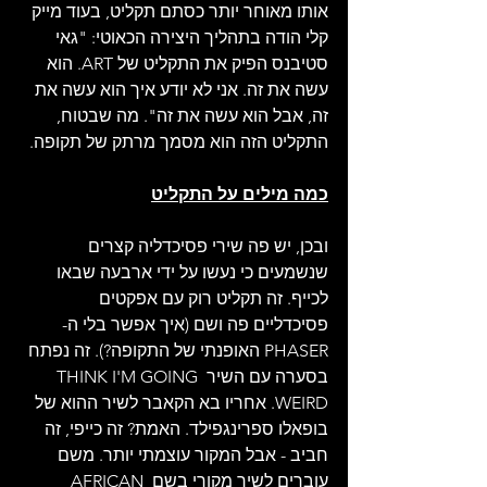
אותו מאוחר יותר כסתם תקליט, בעוד מייק 
קלי הודה בתהליך היצירה הכאוטי: "גאי 
סטיבנס הפיק את התקליט של ART. הוא 
עשה את זה. אני לא יודע איך הוא עשה את 
זה, אבל הוא עשה את זה". מה שבטוח, 
התקליט הזה הוא מסמך מרתק של תקופה.
כמה מילים על התקליט
ובכן, יש פה שירי פסיכדליה קצרים 
שנשמעים כי נעשו על ידי ארבעה שבאו 
לכייף. זה תקליט רוק עם אפקטים 
פסיכדליים פה ושם (איך אפשר בלי ה-
PHASER האופנתי של התקופה?). זה נפתח 
בסערה עם השיר THINK I'M GOING 
WEIRD. אחריו בא הקאבר לשיר ההוא של 
בופאלו ספרינגפילד. האמת? זה כייפי, זה 
חביב - אבל המקור עוצמתי יותר. משם 
עוברים לשיר מקורי בשם AFRICAN 