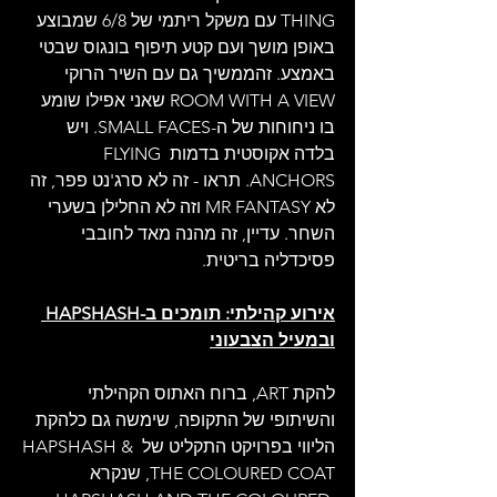
THING עם משקל ריתמי של 6/8 שמבוצע 
באופן מושך ועם קטע תיפוף בונגוס שבטי 
באמצע. זהממשיך גם עם השיר הרוקי 
ROOM WITH A VIEW שאני אפילו שומע 
בו ניחוחות של ה-SMALL FACES. ויש 
בלדה אקוסטית בדמות FLYING 
ANCHORS. תראו - זה לא סרג'נט פפר, זה 
לא MR FANTASY וזה לא החלילן בשערי 
השחר. עדיין, זה מהנה מאד לחובבי 
פסיכדליה בריטית.
אירוע קהילתי: תומכים ב-HAPSHASH 
ובמעיל הצבעוני
להקת ART, ברוח האתוס הקהילתי 
והשיתופי של התקופה, שימשה גם כלהקת 
הליווי בפרויקט התקליט של HAPSHASH & 
THE COLOURED COAT, שנקרא 