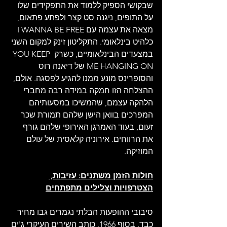
שבקושי הספיק ללמוד את התפקידים שלו 
על התופים, ניגנה סט קצר ולפתע פתאום, 
מצאה את עצמה עם I WANNA BE FREE 
כלהיט בינלאומי. התקליטון זינק למקום השני 
במצעדים הבינלאומיים, כשרק YOU KEEP 
ME HANGING ON של דיאנה רוס 
והסופרינס מונע ממנו להגיע לפסגה. אולם, 
ההצלחה הזו חמקה במידה רבה מחברי 
הלהקה עצמם, שהמשיכו במסעותיהם 
המפרכים בוואן הישן שלהם תמורת שכר 
זעום, בעוד האמרגן האירופי שלהם גורף 
את הרווחים. אירוניה קלאסית של עולם 
המוזיקה.
חולות הזמן משתנים: עזיבות, 
הצטרפויות וצלילים מתפתחים
סיבובי ההופעות הבלתי נגמרים גבו מחיר 
כבד. בסוף 1966, כותב השירים העיקרי ג'ים 