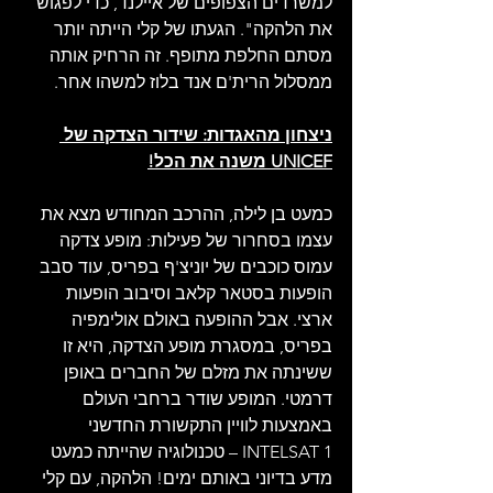
למשרדים הצפופים של איילנד, כדי לפגוש 
את הלהקה". הגעתו של קלי הייתה יותר 
מסתם החלפת מתופף. זה הרחיק אותה 
ממסלול הרית'ם אנד בלוז למשהו אחר.
ניצחון מהאגדות: שידור הצדקה של 
UNICEF משנה את הכל!
כמעט בן לילה, ההרכב המחודש מצא את 
עצמו בסחרור של פעילות: מופע צדקה 
עמוס כוכבים של יוניצ'ף בפריס, עוד סבב 
הופעות בסטאר קלאב וסיבוב הופעות 
ארצי. אבל ההופעה באולם אולימפיה 
בפריס, במסגרת מופע הצדקה, היא זו 
ששינתה את מזלם של החברים באופן 
דרמטי. המופע שודר ברחבי העולם 
באמצעות לוויין התקשורת החדשני 
INTELSAT 1 – טכנולוגיה שהייתה כמעט 
מדע בדיוני באותם ימים! הלהקה, עם קלי 