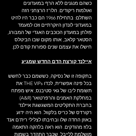
כשהם מנגנים ללא הרף במועדונים 
ואולמות ריקודים. הלו"ז הרצחני הזה 
השתלם: בתחילת 1966 הם כבר היו להיט 
במועדוני לונדון היוקרתיים וזכו למעמד 
פולחן במועדון הכוכבים האגדי של המבורג, 
הסטאר קלאב, אותו מקום שבו הביטלס 
חישלו את עצמם שנים ספורות קודם לכן.
איילנד קורצת הדם החדש שמגיע
בתקופה זו של נסיקה, כששמם כבר לחשש 
בכל פינה אפשרית, לכדו THE VIPs את 
תשומת ליבו של גאי סטיבנס, איש מפתח 
במחלקת האמנים והרפרטואר (A&R) 
בחברת התקליטים המשגשגת איילנד 
רקורדס של כריס בלקוול. הוא היה ידוע 
באוזן החדה שלו ובחיבתו לצלילי רית'ם אנד 
בלוז מהודקים. הוא ראה בלהקה התאמה 
מושלמת ללייבל, שכבר התהדר בשמות 