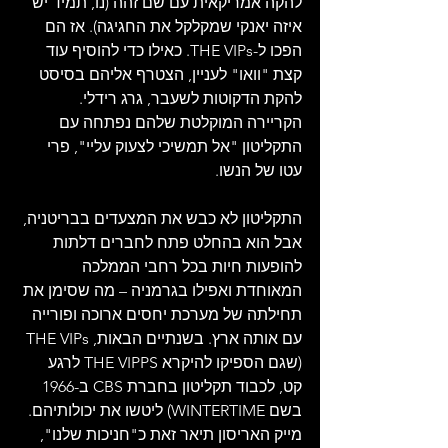
להקה אמריקאית עם שם זהה (נו, תמיד יש 
איזה יאנקי שמקלקל את החגיגה). אז הם 
הפכו ל-THE VIPs. כאילו כדי להוסיף עוד 
קצת "וואו" לעניין, הצטרף אליהם בסיסט 
להקת הדקוטות לשעבר, גרג רידלי. 
הקריירה המוקלטת שלהם נפתחה עם 
התקליטון "אל תמשיכי לצעוק עליי", פרי 
עטו של הנשו.
התקליטון לא כבש את המצעדים בבריטניה, 
אבל הוא בהחלט פתח לחברים דלתות 
להופעות חיות בכל רחבי הממלכה 
המאוחדת ואפילו בגרמניה – מה שסימן את 
תחילתה של מערכת יחסים ארוכה ופורייה 
עם אותה ארץ. בשנתיים הבאות, THE VIPs 
(שגם הספיקו להיקרא THE VIPPS לרגע 
קט, לכבוד תקליטון בחברת CBS ב-1966 
בשם WINTERTIME) ליטשו את יכולותיהם. 
מייק האריסון תיאר זאת כ"חניכות שלנו", 