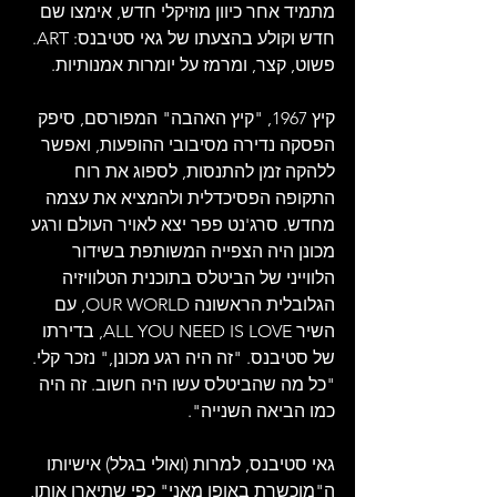
מתמיד אחר כיוון מוזיקלי חדש, אימצו שם 
חדש וקולע בהצעתו של גאי סטיבנס: ART. 
פשוט, קצר, ומרמז על יומרות אמנותיות.
קיץ 1967, "קיץ האהבה" המפורסם, סיפק 
הפסקה נדירה מסיבובי ההופעות, ואפשר 
ללהקה זמן להתנסות, לספוג את רוח 
התקופה הפסיכדלית ולהמציא את עצמה 
מחדש. סרג'נט פפר יצא לאויר העולם ורגע 
מכונן היה הצפייה המשותפת בשידור 
הלווייני של הביטלס בתוכנית הטלוויזיה 
הגלובלית הראשונה OUR WORLD, עם 
השיר ALL YOU NEED IS LOVE, בדירתו 
של סטיבנס. "זה היה רגע מכונן," נזכר קלי. 
"כל מה שהביטלס עשו היה חשוב. זה היה 
כמו הביאה השנייה".
גאי סטיבנס, למרות (ואולי בגלל) אישיותו 
ה"מוכשרת באופן מאני" כפי שתיארו אותו, 