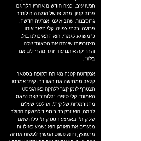
הנשו עזב, וכמה חודשים אחריו הלך גם 
פרנק קניון. מחליפו של הנשו היה לות'ר 
גרוסבנור, שהביא עמו אנרגיה חדשה, 
פרועה ובלתי צפויה. קלי תיאר אותו 
כ"משוגע לגמרי. הוא התאים לנו בול. 
הצטרפותו שינתה את הסאונד שלנו, 
והרחיקה אותנו עוד יותר מהרית'ם אנד 
בלוז".
אנקדוטה קטנה מאותה תקופה בסטאר 
קלאב ממחישה את האווירה: קית' אמרסון 
הצטרף לזמן קצר ללהקה כאורגניסט 
האמונד. קלי סיפר: "ללות'ר קצת נמאס 
מהנורמליות של קית'. אז לפני שעלינו 
לבמה, הוא זרק כדור ספיד למשקה הקולה 
של קית'. באמצע הסט קית' גילה שאם 
מנערים את האורגן הוא נשמע כאילו זה 
מתפוצץ, והוא פשוט המשיך לעשות את זה 