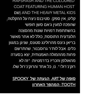
HAPSHASH AND THE COLOURED 
COAT FEATURING HUMAN HOST 
AND THE HEAVY METAL KIDS (שם 
קליט, אין ספק). סטיבנס ניצח על ההקלטה, 
שהפכה למעין ג'אם סשן חופשי 
בהשתתפות דמויות שונות מהסצנה 
הלונדונית התוססת, כולל לא אחר מאשר 
בריאן ג'ונס מהרולינג סטונס, שניגן במגוון 
כלים. אבל לות'ר גרוסבנור, שהתרשם 
פחות מההמולה האמנותית, יצא בסערה 
מהאולפן והכריז בדרמטיות: "זה לא 
רוק'נ'רול!". נו, כל אחד והרוק'נ'רול שלו.
סופה של ART, הגעתה של SPOOKY 
TOOTH: המהפך האחרון
למרות ערכיו האמנותיים והחדשנות שלו, 
התקליט SUPERNATURAL FAIRY TALES 
נכשל מסחרית. עד שיצא לשוק בסוף 1967, 