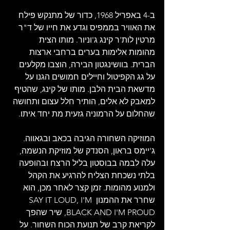
ב-4 באפריל 1968, כדור של מתנקש פילח 
את האוויר בממפיס וגדע את חייו של ד"ר 
מרטין לות'ר קינג ג'וניור. מותו הצית 
מהומות אלימות בערים ברחבי ארצות 
הברית. בוושינגטון הבירה, הוצבו מקלעים 
על גג הקפיטול וחיילים חמושים הגנו על 
מדשאת הבית הלבן. מותו של קינג, שהטיף 
למאבק לא אלים, הותיר חלל עצום ותחושה 
שהחלום על הרמוניה גזעית מת יחד איתו.
המוזיקה השחורה הגיבה בכאב ובגאווה. 
ג'יימס בראון, הסנדק של מוזיקת הנשמה, 
עלה לבמה בבוסטון בליל הרצח ובהופעה 
בלתי נשכחת הצליח להרגיע את הקהל 
ולמנוע מהומות. זמן קצר לאחר מכן, הוא 
שחרר את ההמנון SAY IT LOUD, I'M 
BLACK AND I'M PROUD, שיר שהפך 
לקריאת קרב של תנועת הכוח השחור. על 