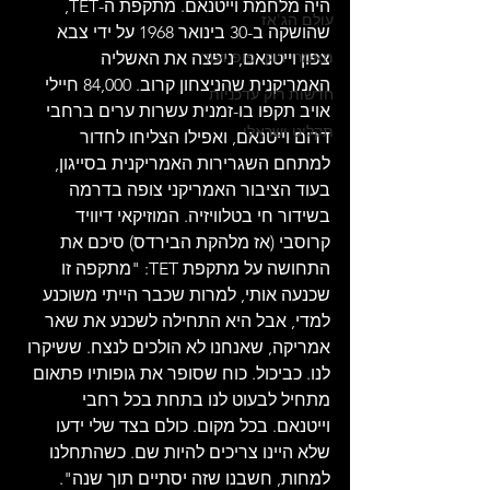
היה מלחמת וייטנאם. מתקפת ה-TET, 
עולם הג'אז
שהושקה ב-30 בינואר 1968 על ידי צבא 
מאמרי רוק, פופ ועוד
צפון וייטנאם, ניפצה את האשליה 
האמריקנית שהניצחון קרוב. 84,000 חיילי 
חדשות רוק עדכניות
אויב תקפו בו-זמנית עשרות ערים ברחבי 
תקליט ישראלי
דרום וייטנאם, ואפילו הצליחו לחדור 
למתחם השגרירות האמריקנית בסייגון, 
בעוד הציבור האמריקני צופה בדרמה 
בשידור חי בטלוויזיה. המוזיקאי דיוויד 
קרוסבי (אז מלהקת הבירדס) סיכם את 
התחושה על מתקפת TET: "מתקפה זו 
שכנעה אותי, למרות שכבר הייתי משוכנע 
למדי, אבל היא התחילה לשכנע את שאר 
אמריקה, שאנחנו לא הולכים לנצח. ששיקרו 
לנו. כביכול. כוח שסופר את גופותיו פתאום 
מתחיל לבעוט לנו בתחת בכל רחבי 
וייטנאם. בכל מקום. כולם בצד שלי ידעו 
שלא היינו צריכים להיות שם. כשהתחלנו 
למחות, חשבנו שזה יסתיים תוך שנה". 