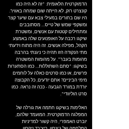
הדמוקרטית הלאומית: "זה לא היה כמו 
קונצרט רוק, לא הייתה שום שמחה באוויר. 
היו שם בחורים במעילי צבא עם שיער קצר 
ומשקפי שמש של טייס... מסתובבים 
ומתחילים קטטות עם אנשים, ומשטרת 
שיקגו רכבה על האופנועים שלה באמצע 
הקהל, מפילה אנשים. זה היה מתוח וידעתי 
מתי הנקודה הזו תהיה כי ניגנתי בהרבה 
מהומות בעבר". על מהומות המשטרה 
בשיקגו: "סתם השתוללות... כמו הסתערות 
פרשים, או כמו סרטים כאלה על לוחמים 
מימי הביניים? אתם יודעים, כל הקבוצה 
יורדת במורד הגבעה - ככה זה נראה. כמו 
סרט הוליוודי".
האלימות בשיקגו חתמה את גורלה של 
המפלגה הדמוקרטית. המועמד שלהם, 
יוברט האמפרי, היה קשור למדיניות 
המלחמה של ג'ונסון. ריצ'רד ניקסון, 