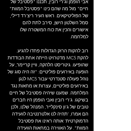
אבי הופמן וג'רי רובין, תכננו "פסטיבל של 
חיים" מול מה שהם כינו "פסטיבל המוות" 
של הפוליטיקאים. ראש העיר ריצ'רד דיילי, 
סמל השלטון הישן, סירב לתת להם 
אישורים והכין את כוח המשטרה שלו 
למלחמה.
רוב להקות הרוק הגדולות פחדו להגיע. 
להקת MC5 מדטרויט הייתה אחת הבודדות 
שהופיעו. גיטריסט הלהקה, וויין קריימר, על 
הופעה באירועים פוליטיים: "זה היה סוג של 
נוהל פעולה סטנדרטי עבור MC5 לנגן 
באירועים פוליטיים, עצרות או מחאות נגד 
המלחמה. שמענו שיהיה פסטיבל של חיים 
בשיקגו. ג'רי רובין ואבי הופמן היו חברים 
טובים של ג'ון סינקלייר, המנהל שלנו, ולכן 
הם אמרו, 'תהיה לנו אלטרנטיבה לוועידה 
הדמוקרטית' אותה ראינו את פסטיבל 
המוות". על האווירה במחאות הוועידה 