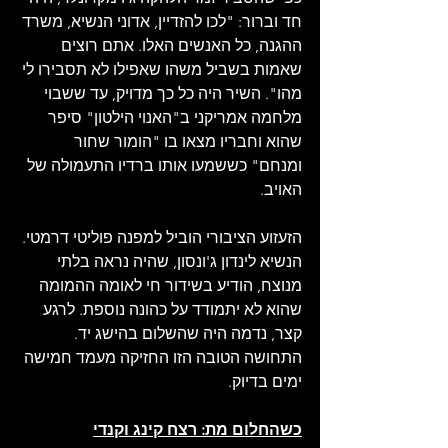
חד וברור: "לכו להזדיין, אדוני הנשיא, משרד 
ההגנה, כל האנשים האלו. אתם רוצים 
שאמות בשביל משהו שאפילו לא תסבירו לי 
מהו". השיר היה כל כך מדויק, עד ששבוי 
מלחמה אמריקני ב"האנוי הילטון" סיפר 
שהוא וחבריו מצאו בו "הומור שחור 
ומנחם" כששמעו אותו ברדיו התעמולה של 
האויב.
הזעזוע הציבורי הוביל למפנה פוליטי דרמטי. 
הנשיא לינדון ג'ונסון, שהיה נראה בלתי 
מנוצח, הודיע בשידור חי לאומה ההמומה 
שהוא לא יתמודד על כהונה נוספת. לרגע 
קצר, נדמה היה שהשלום בהישג יד. 
התחושה הטובה הזו החזיקה מעמד חמישה 
ימים בדיוק.
כשהחלום מת: רצח קינג וקנדי