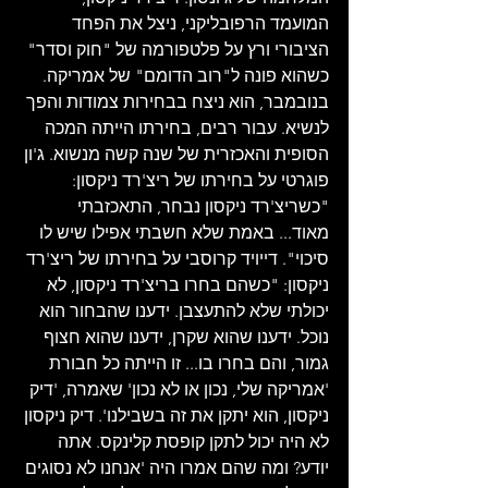
המועמד הרפובליקני, ניצל את הפחד 
הציבורי ורץ על פלטפורמה של "חוק וסדר" 
כשהוא פונה ל"רוב הדומם" של אמריקה. 
בנובמבר, הוא ניצח בבחירות צמודות והפך 
לנשיא. עבור רבים, בחירתו הייתה המכה 
הסופית והאכזרית של שנה קשה מנשוא. ג'ון 
פוגרטי על בחירתו של ריצ'רד ניקסון: 
"כשריצ'רד ניקסון נבחר, התאכזבתי 
מאוד... באמת שלא חשבתי אפילו שיש לו 
סיכוי". דייויד קרוסבי על בחירתו של ריצ'רד 
ניקסון: "כשהם בחרו בריצ'רד ניקסון, לא 
יכולתי שלא להתעצבן. ידענו שהבחור הוא 
נוכל. ידענו שהוא שקרן, ידענו שהוא חצוף 
גמור, והם בחרו בו... זו הייתה כל חבורת 
'אמריקה שלי, נכון או לא נכון' שאמרה, 'דיק 
ניקסון, הוא יתקן את זה בשבילנו'. דיק ניקסון 
לא היה יכול לתקן קופסת קלינקס. אתה 
יודע? ומה שהם אמרו היה 'אנחנו לא נסוגים 