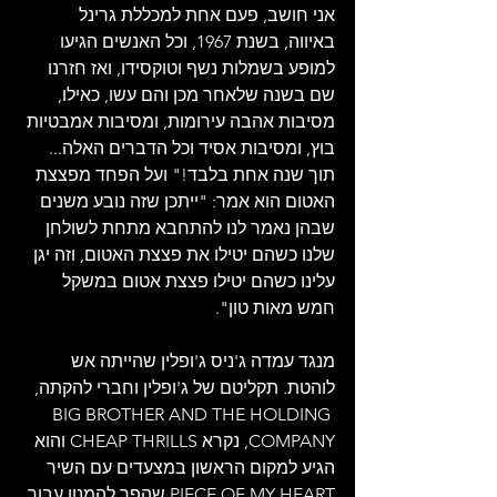
אני חושב, פעם אחת למכללת גרינל 
באיווה, בשנת 1967, וכל האנשים הגיעו 
למופע בשמלות נשף וטוקסידו, ואז חזרנו 
שם בשנה שלאחר מכן והם עשו, כאילו, 
מסיבות אהבה עירומות, ומסיבות אמבטיות 
בוץ, ומסיבות אסיד וכל הדברים האלה... 
תוך שנה אחת בלבד!" ועל הפחד מפצצת 
האטום הוא אמר: "ייתכן שזה נובע משנים 
שבהן נאמר לנו להתחבא מתחת לשולחן 
שלנו כשהם יטילו את פצצת האטום, וזה יגן 
עלינו כשהם יטילו פצצת אטום במשקל 
חמש מאות טון".
מנגד עמדה ג'ניס ג'ופלין שהייתה אש 
לוהטת. תקליטם של ג'ופלין וחברי להקתה, 
BIG BROTHER AND THE HOLDING 
COMPANY, נקרא CHEAP THRILLS והוא 
הגיע למקום הראשון במצעדים עם השיר 
PIECE OF MY HEART שהפך להמנון עבור 