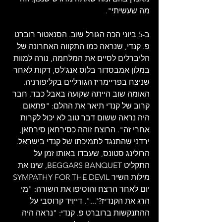
מה שעשיתי".
ב-5 ביוני הכה הגורל שוב. הסנאטור רוברט 
פ. קנדי, שנראה כמו התקווה האחרונה של 
הליברלים לסיים את המלחמה, נורה למוות 
במלון אמבסדור בלוס אנג'לס, דקות לאחר 
שניצח בפריימריז הגורליים בקליפורניה. 
האומה שוב הייתה שקועה באבל כבד. חבר 
קרוב של קנדי תיאר את ההלם: "פתאום 
היה נראה ששום דבר טוב לא יכול לקרות 
אחרי זה". הרוצח זוהה כסירחאן סירחאן, 
ירדני שהתנגד לתמיכתו של קנדי בישראל. 
הרולינג סטונס, שעבדו באותו זמן על 
התקליט BEGGARS BANQUET, שינו את 
מילות השיר SYMPATHY FOR THE DEVIL 
יום לאחר הרצח והוסיפו את השורה: "מי 
הרג את הקנדיז?'...". דייויד קרוסבי על 
ההתנקשות ברוברט פ. קנדי: "נראה היה 