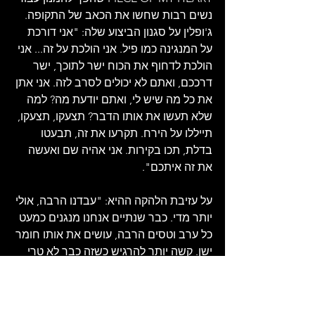
נשים רבות שחשו את הכאב של התקופה. 
ג'ופלין על סגנון הביצוע שלה: "אני דורכת 
על המנגינה כמו פיל. אני הולכת על זה... אני 
הולכת לדחוף את הכוח ישר לתוכך, ישר 
דרככם, ואתם לא יכולים לסרב לזה. אני אתן 
את כל מה שיש לי, ואתם יודעת מה? למה 
שלא תעשו את אותו הדבר? תצעקו, תצעקו, 
תייללו על הירח. תקרעו את זה, תבעטו 
בדלת, תכו בקירות. אני אהיה שם ואעשה 
את זה איתכם".
על עזיבת הלהקה ההיא: "עבדנו הרבה, אולי 
יותר מדי. כבר שנתיים אנחנו מנגנים כמעט 
כל ערב וטסים הרבה, עושים את אותו חומר 
ישן. קשה יותר להרגיש כשזה כבר לא טרי 
ואין זמן לכתוב דברים חדשים. מי רוצה 
לקבל עשרת אלפים דולר על כך שהוא 
מתנהג כאילו הוא נהנה? זה די סותר את כל 