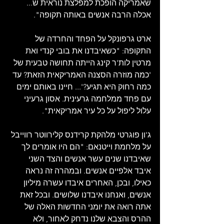
שאמריקה הופכת למפלצת נוראית ש... 
אכלה הרבה אנשים באותה תקופה".
ארט גרפונקל על הפחד והחרדה של 
התקופה: "כשאיבדנו את בובי קנדי ​​ואת 
מרטין לות'ר קינג הייתה תחושה טבעית של 
'כמה מוזרה הסצנה האמריקאית הזאת? עד 
כמה רחוק היא תגיע?'... חיינו באותם ימים 
עם פחד ממלחמה גרעינית. אסון גרעיני 
עלול ליפול על כל עיר אמריקאית".
ג'ון פוגרטי מלהקת קרידנס קלירווטר רווייבל 
על מלחמת וייטנאם: "הם היו אומרים לך 
שאיבדנו שנים עשר אנשים והצד השני 
איבד אלפיים אנשים. ובמהרה זה נראה 
כאילו, ובכן, האחרים איבדו עשרה מיליון 
אנשים, ואנחנו איבדנו שלושים. ובכל זאת 
אתה רואה את יומני החדשות האלה של 
ההרס והצבא שלנו נדחק לאחור, ולא 