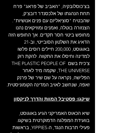
בצ'כוסלובקיה, "האביב של פראג" פרח 
תחת הנהגתו של אלכסנדר דובצ'ק, 
שהבטיח "סוציאליזם עם פנים אנושיות". 
הצנזורה בוטלה, ואמנים ומוזיקאים נהנו 
מחופש ביטוי חסר תקדים. אך החופש הזה 
הדאיג את השלטון הסובייטי, וב-21 
באוגוסט, 200,000 חיילים רוסים פלשו 
למדינה וחיסלו את התקווה. להקת רוק 
צ'כית בשם THE PLASTIC PEOPLE OF 
THE UNIVERSE, שקמה מיד לאחר 
הפלישה, נקראה על שם שיר של פרנק 
זאפה, שנחשב לאויב המדינה הקומוניסטית.
שיקגו: פסטיבל המוות והדרך לניקסון
שיא הכאוס האמריקני הגיע באוגוסט, 
בוועידת המפלגה הדמוקרטית בשיקגו. 
פעילי תרבות הנגד, ה-YIPPIES, בראשות 