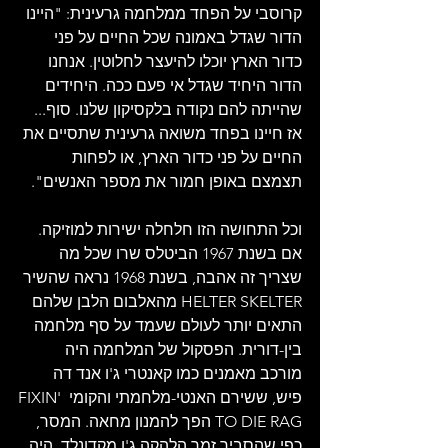
קרוסבי על הפחד ממלחמה גרעינית: "היינו 
הדור שגדל באמונה שכל החיים על פני 
כדור הארץ יוכלו להיעצר לחלוטין. אנחנו 
הדור היחיד שגדל אי פעם ככה. היחידים 
שהייתה להם נקודה בלקסיקון שלנו. סוף... 
אז חיינו בפחד משואה גרעינית שתסיים את 
החיים על פני כדור הארץ, או לפחות 
תצמצם באופן חמור את מספר האנשים".
וכל התחושה הזו חלחלה ישירות למוזיקה. 
אם בשנת 1967 הביטלס שרו שכל מה 
שצריך זה אהבה, בשנת 1968 נראה שהשיר 
HELTER SKELTER מהאלבום הלבן שלהם 
התאים יותר לעולם שעמד על סף מלחמה 
בין-דורית. הפסקול של המלחמה היה 
מורכב מאמנים כמו קאנטרי ג'ו אנד דה 
פיש, ששירם האנטי-מלחמתי והקומי FIXIN' 
TO DIE RAG הפך להמנון מחאה. המסר, 
כפי שהסביר זמר הלהקה ג'ו מקדונלד, היה 