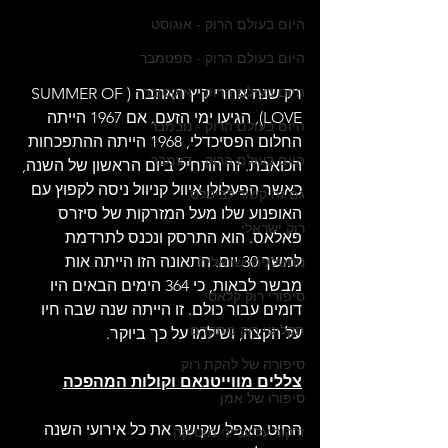
היום בעולם הרוק - אוגוסט
היום בעולם הרוק - ספטמבר
היום בעולם הרוק - אוקטובר
רק שנה אחרי קיץ האהבה (SUMMER OF 
LOVE), הגיעו ימי הזעם. אם 1967 הייתה 
היום בעולם הרוק - נובמבר
החלום הפסיכדלי, 1968 הייתה ההתפכחות 
היום בעולם הרוק - דצמבר
הכואבת. זה התחיל ביום הראשון של השנה, 
כאשר הפעלולן איוול קניוול ניסה לקפוץ עם 
גם זה קשור לביטלס
האופנוע שלו מעל המזרקות של סיזרס 
רוק ישראלי
פאלאס. הוא התרסק ונכנס לתרדמת 
למשך 30 יום. התאונה הזו הייתה אות 
נוסטלגיה ישראלית
מבשר לבאות, כי 364 הימים הבאים היו 
סיפורי רוק קלאסי
דומים עבור כולם. זו הייתה שנה שבה חיו 
תקליטי רוק מתקדם
על הקצה, ושילמו על כך ביוקר.
סיפורה של להקת רוק
צללים מווייטנאם וקולות המהפכה
סיפורו של אמן
החוט האפל שקישר את כל אירועי השנה 
זרקור על ענייני מוסיקה