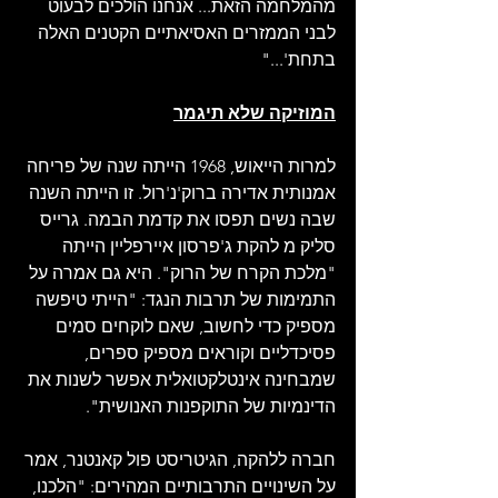
מהמלחמה הזאת... אנחנו הולכים לבעוט 
לבני הממזרים האסיאתיים הקטנים האלה 
בתחת'..."
המוזיקה שלא תיגמר
למרות הייאוש, 1968 הייתה שנה של פריחה 
אמנותית אדירה ברוק'נ'רול. זו הייתה השנה 
שבה נשים תפסו את קדמת הבמה. גרייס 
סליק מ להקת ג'פרסון איירפליין הייתה 
"מלכת הקרח של הרוק". היא גם אמרה על 
התמימות של תרבות הנגד: "הייתי טיפשה 
מספיק כדי לחשוב, שאם לוקחים סמים 
פסיכדליים וקוראים מספיק ספרים, 
שמבחינה אינטלקטואלית אפשר לשנות את 
הדינמיות של התוקפנות האנושית".
חברה ללהקה, הגיטריסט פול קאנטנר, אמר 
על השינויים התרבותיים המהירים: "הלכנו, 