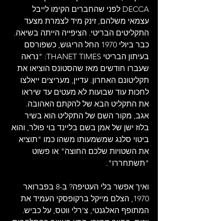
DECCA לפני שהחברים הקימו לייבל 
עצמאי משלהם, זינק מיד לצמרת מצעד 
התקליטים הבריטי. הציפייה הייתה בשיאה. 
כבר ביולי 1970 החל הריגוש, כשפורסם 
בעיתון הבריטי THANET TIMES: "נראה 
שעברו חודשים מאז שהסטונס הוציאו את 
תקליטונם האחרון. עדיין, מעריצים ייאלצו 
לחכות עוד שבועות לא מעטים עד שיראו 
את התקליט הבא של להקתם האהובה. 
אגב, מקור השם של התקליט הוא בשיר 
בלוז ישן של אמן בשם בליינד בוי פולר, והוא 
ביטוי סלנג שמשמעותו משהו כמו "תוציא 
את השטויות שלכם החוצה" או פשוט 
"תשתחררו".
ואיך אפשר בלי העטיפה? ב-8 בפברואר 
1970, הצלם מייקל ברקופסקי העמיד את 
המתופף האלגנטי, צ'רלי ווטס, על כביש. 