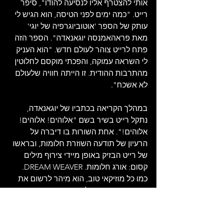
אותי להצטרף אליו לנסיעה להודו", סיפר 
רייט. "כמה ימים לפני הטיסה, הוא הגיש לי 
עותק של הספר 'אוטוביוגרפיה של יוגי' 
מאת פראהאמנסה יוגאנאדה". הספר הזה 
פתח לרייט צוהר לעולם חדש. "הוא העניק 
לי השראה עמוקה, והפכתי מוקסם לחלוטין 
מהתרבות ההודית. זו הייתה חוויה שלעולם 
לא אשכח".
במהלך הקריאה בכתביו של יוגאנאדה, 
נתקל רייט בשיר בשם "אלוהים! אלוהים! 
אלוהים!". אחת השורות בו דיברה על 
הרעיון של תודעה השוזרת חלומות, ובראשו 
של רייט הבזיק באופן מיידי צירוף מילים 
קסום: אורג חלומות. DREAM WEAVER. 
כמו כל מוזיקאי טוב, הוא מיהר לרשום את 
הכותרת הפוטנציאלית במחברת הרעיונות 
שלו, ושם היא נשארה, מחכה לרגע הנכון.