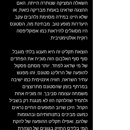
השאלה המציקה שנותרה הייתה, האם 
ההצגה שראינו באמת מבריקה כזאת, או 
שלא היינו במידה מסוימת נלהבים עקב 
היעדרות מופע טוב. מבחינת מה, הסטונס 
היו מסוגלים להיראות כמו אפוקליפסה 
רוקית אולטימטיבית.
הוצאת תקליט זה היא תענוג בלתי מוגבל. 
סוף סוף האלבום הזה מוכיח את הפחדים 
של מי שדאג לפחד. יותר מסתם פסקול 
להופעה של הרולינג סטונס, זהו מפגש 
עתיר השראה, חוויה אינטימית כמו ישיבה 
במרתף בזמן שהסטונס מתרוצצים 
משמחה עצומה סביבך. זה מוכיח אחת 
ולתמיד שהלהקה הזו לא מנגנת רק בשביל 
הקהל. היכן שרוב המופעים החיים נראים 
כמעט מביכים בתנוחותיהם ובהגזמות 
שלהם, ואפילו תקליט ההופעה של להקת 
המי בלידס החזיק בגוונים של הצהרת 