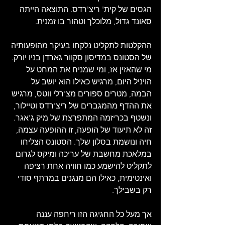
הגסים של קית' ריצ'רדס. התוצאה הייתה 
סאונד גדול, מלוכלך וטהור בו זמנית.
ההקלטות לתקליט נלקחו בעיקר מהופעותיה 
של הסטונס במדיסון סקוור גארדן בניו יורק. 
מי שהאזין אז, ומי שמניח את המחט על 
הויניל היום, מרגיש כאילו הוא יושב על 
הבמה, מטרים ספורים מצ'רלי ווטס, מרגיש 
את ההדף מהמגברים של ריצ'רדס וטיילור, 
ונשטף בכריזמה המתפרצת של מיק ג'אגר. 
זה לא תיעוד של הופעה, זו ההופעה עצמה, 
חיה ונושמת בסלון שלך. הסטונס הצליחו 
במלאכת מחשבת של עריכה ומיקס לגרום 
לתקליט להישמע כמו חוויה אחת רציפה 
ואינטימית, כאילו הם מנגנים במרתף סודי 
רק בשבילך.
אך מעל כל החגיגה הזו ריחפה עננה 