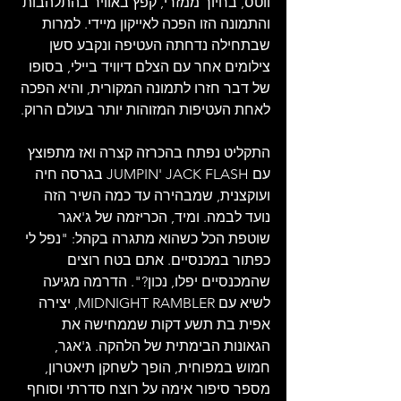
ווטס, בחיוך ממזרי, קפץ באוויר בהתלהבות 
והתמונה הזו הפכה לאייקון מיידי. למרות 
שבתחילה נדחתה העטיפה ונקבע סשן 
צילומים אחר עם הצלם דיוויד ביילי, בסופו 
של דבר חזרו לתמונה המקורית, והיא הפכה 
לאחת העטיפות המזוהות יותר בעולם הרוק.
התקליט נפתח בהכרזה קצרה ואז מתפוצץ 
עם JUMPIN' JACK FLASH בגרסה חיה 
ועוקצנית, שמבהירה עד כמה השיר הזה 
נועד לבמה. ומיד, הכריזמה של ג'אגר 
שוטפת הכל כשהוא מתגרה בקהל: "נפל לי 
כפתור במכנסיים. אתם בטח רוצים 
שהמכנסיים יפלו, נכון?". הדרמה מגיעה 
לשיא עם MIDNIGHT RAMBLER, יצירה 
אפית בת תשע דקות שממחישה את 
הגאונות הבימתית של הלהקה. ג'אגר, 
חמוש במפוחית, הופך לשחקן תיאטרון, 
מספר סיפור אימה על רוצח סדרתי וסוחף 