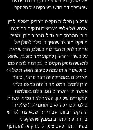
DRAMA, יצירה עוצמתית, כבדה ודינמית 
שהזריקה דם חדש בעורקיה של הלהקה.
אבל בין הקלטת תקליט מבריק באולפן לבין 
שכנוע של אלפי מעריצים ותיקים בהופעה 
חיה, המרחק היה גדול. טרבור הורן, מפיק 
מוזיקלי מוכשר שהפך בן לילה לסולן של 
אחת הלהקות הגדולות בעולם, הרגיש זאת 
על בשרו. "הרעיון לתקוע זמר סוג ב', שהוא 
למעשה מפיק תקליטים, בקדמת להקה כמו 
יס ולשלוח אותו עמה לסיבוב הופעות של 44 
תאריכים באמריקה זה דבר נורא", סיפר 
הורן לימים. המשימה הייתה כמעט בלתי 
אפשרית. "השירים נוגנו כולם בסולמות 
המקוריים של ג'ון. השאר לא הסכימו לשנות 
סולמות כדי להתאים אותם לקול שלי. זה 
היה קשה ביותר עבורי, עד שנאלצתי ללחוש 
בין ההופעות מרוב מאמץ שהשקעתי 
בשירה. מדי פעם צעקו לי מהקהל להתחפף 