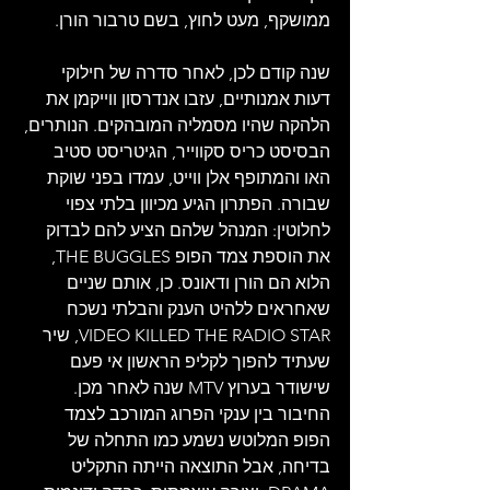
ממושקף, מעט לחוץ, בשם טרבור הורן. 
שנה קודם לכן, לאחר סדרה של חילוקי 
דעות אמנותיים, עזבו אנדרסון ווייקמן את 
הלהקה שהיו מסמליה המובהקים. הנותרים, 
הבסיסט כריס סקווייר, הגיטריסט סטיב 
האו והמתופף אלן ווייט, עמדו בפני שוקת 
שבורה. הפתרון הגיע מכיוון בלתי צפוי 
לחלוטין: המנהל שלהם הציע להם לבדוק 
את הוספת צמד הפופ THE BUGGLES, 
הלוא הם הורן ודאונס. כן, אותם שניים 
שאחראים ללהיט הענק והבלתי נשכח 
VIDEO KILLED THE RADIO STAR, שיר 
שעתיד להפוך לקליפ הראשון אי פעם 
שישודר בערוץ MTV שנה לאחר מכן. 
החיבור בין ענקי הפרוג המורכב לצמד 
הפופ המלוטש נשמע כמו התחלה של 
בדיחה, אבל התוצאה הייתה התקליט 