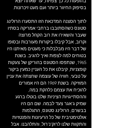
בהופעות כל כך צפויות, עד שאתה יוצא 
בסיפוק החיוור ביותר ועם מעט זיכרונות.
לתוך הסצנה המדכאת הזו התסערו הרולינג 
סטונס כשהסתובבו ברחבי אמריקה בסתיו 
שעבר והשאירו את רוב הקהל מרוצה 
וקרוב, אבל קיבלו ביקורות מעורבות ובסופו 
של דבר היו מבלבלות כי מעטים מאיתנו היו 
בטוחים למה לצפות ואיך להגיב. בשנת 
1965, שנתפסו הסטונס בהוריקן של צעקות 
קופצניות, קיבלנו את כל העניין כמעין ביקור 
על טבעי, חוויה של עוצמה שחצתה את עניין 
המוזיקה. בשנת 1969 הם היו אמורים 
להוכיח את עצמם כלהקת במה, 
וההסתייגויות הציניות שלנו בוטלו ברגע 
שמיק ג'אגר צעד לבמה. שם הם היו 
בבשרם, הרולינג סטונס, התגלמות 
אולטימטיבית של כל הרעיונות והפנטזיות 
והתקוות שלנו לרוק'נ'רול, והתלהבנו. אבל 