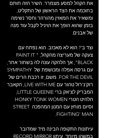
את הקהל למסע מצמרר. השיר הזה חותם 
בחוכמה את הצד הראשון של התקליט, 
ומשאיר את המאזין מהורהר וחסר נשימה 
בזמן שהוא הופך את הויניל לקבל עוד מנה 
של אבנים.
וצד ב'? הוא לא מאכזב. הוא נפתח עם 
צעקה של מעריצה מהקהל, "PAINT IT 
BLACK", אך הלהקה עונה לה בשחור אחר, 
עם גרסה אפלה ומכושפת של SYMPATHY 
FOR THE DEVIL. משם, זו רכבת הרים של 
רוק'נ'רול טהור עם LIVE WITH ME, הקאבר 
המבריק לצ'אק ברי LITTLE QUEENIE, 
הלהיט הטרי HONKY TONK WOMEN 
וסיום מוחץ עם המנון המהפכה STREET 
FIGHTING' MAN.
עיתונות התקופה הבינה מיד שמדובר 
במשהו מיוחד. עיתון RECORD MIRROR 