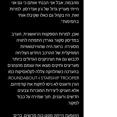
מהבמה, אבל אני הבנתי אותם כי גם אני 
הייתי מעריץ גדול של ג'ון אנדרסון. למרות 
זאת, היו בקהל גם כאלו שקיבלו אותי 
בחמימות".
ואכן, למרות הספקנות הראשונית, הערב 
במדיסון סקוור גארדן התפתח לחוויה 
מסעירה. נראה היה שהווירטואוזיות 
המוזיקלית של ההרכב החדש הצליחה 
לכבוש גם את הציניקנים הגדולים ביותר. 
מעריצים ותיקים מצאו את עצמם מהנהנים 
בהערכה כשהלהקה צללה לקלאסיקות כמו 
STARSHIP TROOPER ו-ROUNDABOUT. 
הורן ודאונס לא ניסו לחקות את קודמיהם, 
אלא העניקו ליצירות המוכרות צבעים 
חדשים ורעננים, תוך שמירה על כבוד 
למקור.
ההופעה הייתה מפגן כוח מרשים. כריס 