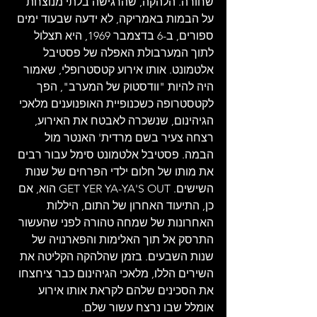
שחורה. הלהקה, שהרגישה בלתי מנוצחת 
על הבמות באמריקה, לא ידעה שבעוד ימים 
ספורים, ב-6 בדצמבר 1969, היא תצלול 
לתוך המערבולת האפלה של פסטיבל 
אלטמונט. אותו אירוע קטסטרופלי, שאמור 
היה להיות "וודסטוק של המערב", הפך 
לקטסטרופה כשכנופיית האופנוענים מלאכי 
הגיהינום, שנשכרה לאבטח את האירוע, 
רצחה צעיר בשם מרדית' האנטר מול 
הבמה. פסטיבל אלטמונט סימל עבור רבים 
את מותו של חלום ילדי הפרחים של שנות 
השישים. GET YER YA-YA'S OUT הוא, אם 
כן, התיעוד האחרון של התום, היללות 
האחרונות של שמחה טהורה לפני שהעשור 
התרסק אל תוך האלימות והפארנויה של 
שנות השבעים. בזמן שהלהקה הקליטה את 
השירים הללו, מלאכי הגיהינום כבר ציחצחו 
את הסכינים שלהם לקראת אותו אירוע 
אומלל שבו נרצח עשור שלם.