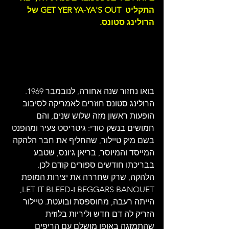
התקליט  GET YER YA-YA'S OUT של 
הרולינג סטונס. 
בואו נחזור שנה אחורה, לנובמבר 1969. 
הרולינג סטונס חוזרים לאמריקה לסיבוב 
הופעות ראשון מזה שלוש שנים, והם 
חמושים בנשק סודי: גיטריסט צעיר ומהפנט 
בשם מיק טיילור, שהחליף את חבר הלהקה 
המייסד והמיוסר, בריאן ג'ונס, שטבע 
בבריכתו חודשים ספורים קודם לכן. 
הלהקה, שרק שחררה את יצירות המופת 
BEGGARS BANQUET ו-LET IT BLEED, 
הייתה רעבה, מחוספסת ובועטת. טיילור 
הזריק לה דם חדש וליריות בלוזית 
שהתמזגה באופן מושלם עם הריפים 