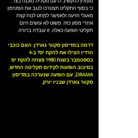
מומלץ להקשיב לו עם מטלית מוכנה בצד, 
כי בסוף התקליט תצטרכו לנגב את הפטיפון 
מאגלי הזיעה ולאפשר למחט לנוח קצת 
אחרי מסע כזה. פשוט לא עושים היום 
תקליטי הופעה כאלה. זו עובדה ברורה.
דרמה במדיסון סקוור גארדן: האם כוכבי 
הרדיו הצילו את להקת יס? 
ב-4 
בספטמבר בשנת 1980 פצחה להקת יס 
בסיבוב הופעות לקידום תקליטה החדש, 
DRAMA, עם הופעה שנערכה במדיסון 
סקוור גארדן שבניו יורק.