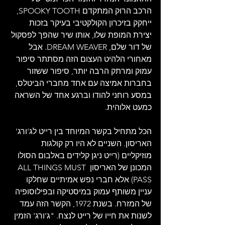
הרכב הרוק המתקדם SPOOKY TOOTH, 
ייחקק בזיכרון הקולקטיבי בעיקר בזכות 
יצירת המופת שלו, אותו שיר שהפך לפסקול 
של דור שלם, DREAM WEAVER. אבל 
מאחורי הלהיט העצום הזה מסתתר סיפור 
עמוק ומרתק הרבה יותר, סיפור ששזור 
בחברות אמיצה עם אחד מחברי הביטלס, 
במסע רוחני להודו וברגע אחד של השראה 
כמעט אלוהית.
הכל מתחיל בקשר המיוחד בין רייט לג'ורג' 
האריסון. השניים לא היו רק קולגות 
מוזיקליים (רייט ניגן קלידים באלבום הסולו 
המכונן של האריסון ALL THINGS MUST 
PASS) אלא חברי נפש אמיתיים שחלקו 
עניין משותף עמוק במיסטיקה ובפילוסופיה 
של המזרח. בשנת 1972, הקשר הזה עמד 
לשנות את חייו של רייט לנצח. "ג'ורג' הזמין 