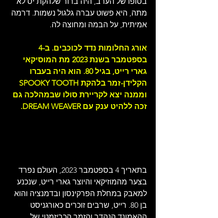
בסופו של הערב, היה ברור שלהקת יס לא 
מתה, היא פשוט עברה גלגול נשמות. דרמה 
אמיתית, על הבמה ומחוצה לה.
אורג החלומות נדד לכוכבים. 
ב-4 
בספטמבר בשנת 2023 מת המוסיקאי 
גארי רייט, בגיל 80. הוא היה בעברו 
הקלידן-זמר בלהקת SPOOKY TOOTH 
וממנה יצא לקריירת סולו שבמהלכה גם 
זכה ללהיט ענק עם DREAM WEAVER. 
בתאריך 4 בספטמבר 2023, העולם נפרד 
בצער מהמוזיקאי והיוצר גארי רייט, שנכנע 
למאבק במחלת הפרקינסון ובדמנציה והוא 
בן 80. רייט, שרבים זוכרים כאורגניסט 
ההאמונד הנהדר והזמר הכריזמטי של 