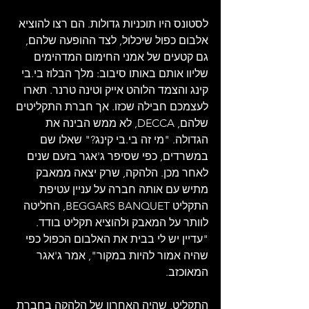
לסטונס היו תוכניות גדולות. הם רצו להוציא 
אלבום כפול שיכלול, לצד ההופעה שלהם, 
גם קטעים של אמני החימום המדהימים 
שליוו אותם באותו סיבוב: מלך הבלוז בי.בי 
קינג והצמד הלוהט אייק וטינה טרנר. תארו 
לעצמכם חבילה שכזו. אך חברת התקליטים 
שלהם, DECCA, לא ממש הבינה את 
הגדולה. "מי זה בי.בי קינג?" שאלו שם 
במשרדים, כפי שסיפר ג'אגר בזעם שנים 
לאחר מכן. הלהקה, שרק יצאה ממאבק 
מתיש עם אותה חברה על עניין עטיפת 
התקליט BEGGARS BANQUET, החליטה 
לוותר על המאבק ולהוציא תקליט בודד. 
"עדיין יש לי בבית את האלבום הכפול כפי 
שהיה אמור להיות במקור", אמר ג'אגר 
המאוכזב.
התקליט, שהיה האחרון של הלהקה בחברת 