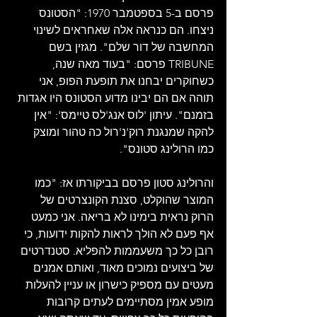
פרסם ב-5 בספטמבר 1970: "הסטונס 
ניצחו. הם כנראה אלה שאחראים לשינוי 
המחשבה של דור שלם". מגזין בשם 
TRIBUNE פרסם: "בעוד מאה שנה, 
כשחוקרים יבחנו את תופעת הפופ, אני 
תוהה אם הם יבינו מדוע הסטונס היו אגדות 
בזמנם". עיתון 'לוס אנג'לס טיימס': "אין 
להקה שמנגנת רוק'נ'רול כה טהור ומוצק 
כמו הרולינג סטונס".
והרולינג סטון פרסם בביקורתו אז: "כמו 
המוצר שהוקלט, סצנת הקונצרטים של 
הרוק נראית בימינו לא בריאה. אני כמעט 
אף פעם לא הולך לראות להקות ידועות, כי 
רובן כל כך משעממות להפליא. סטנדרטים 
של ביצועים נמוכים מאוד, ואותם אמנים 
מעטים עם מספיק כישרון או עניין להעלות 
מופע אמין מסתיימים לעתים קרובות 