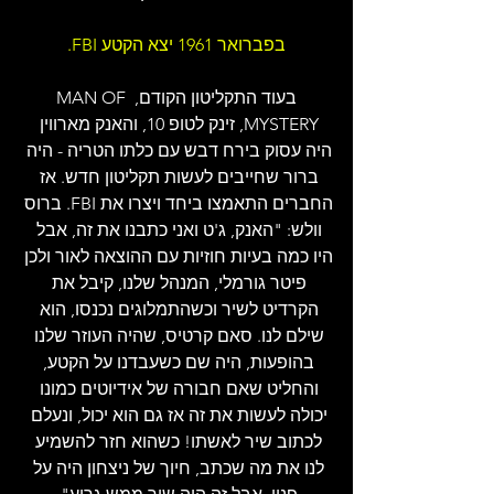
בפברואר 1961 יצא הקטע FBI.
בעוד התקליטון הקודם, MAN OF 
MYSTERY, זינק לטופ 10, והאנק מארווין 
היה עסוק בירח דבש עם כלתו הטריה - היה 
ברור שחייבים לעשות תקליטון חדש. אז 
החברים התאמצו ביחד ויצרו את FBI. ברוס 
וולש: "האנק, ג'ט ואני כתבנו את זה, אבל 
היו כמה בעיות חוזיות עם ההוצאה לאור ולכן 
פיטר גורמלי, המנהל שלנו, קיבל את 
הקרדיט לשיר וכשהתמלוגים נכנסו, הוא 
שילם לנו. סאם קרטיס, שהיה העוזר שלנו 
בהופעות, היה שם כשעבדנו על הקטע, 
והחליט שאם חבורה של אידיוטים כמונו 
יכולה לעשות את זה אז גם הוא יכול, ונעלם 
לכתוב שיר לאשתו! כשהוא חזר להשמיע 
לנו את מה שכתב, חיוך של ניצחון היה על 