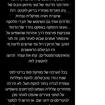
עולם הג'אז
והתיפוף הדינמי של טוני מיהאן והבס של 
ג'ט האריס (ואחריו בריאן לוקינג). רוח 
מאמרי רוק, פופ ועוד
שיוצרת חוויה מוזיקלית נצחית.
חדשות רוק עדכניות
מדהים אותי גם השימוש של חברי הלהקה 
ואנשי ההפקה באפקט נהדר של הדהוד 
תקליט ישראלי
וטכניקות פורצות דרך אחרות שהשפיעו על 
אינספור אמנים שבאו לאחר מכן. זה תור 
הזהב של הרוק'נ'רול ומי שרוצים לדעת מי 
היו הביטלס הראשונים 
(והאינסטרומנטליים), קחו את עצתי. תרוצו 
להקשיב לזה.
בכל הערכה של מוזיקת פופ בריטי לפני 
שנת 1963 (והביטלס), להקת הצלליות 
עומדת לבדה בתור להקת העל. לא היו לה 
מתחרים וצליליה נשמעו למרחקים והשפיעו 
על המוני צעירים שהפכו לאחר מכן 
לגיטריסטים ידועי שם. אז הרשו לי לסקור 