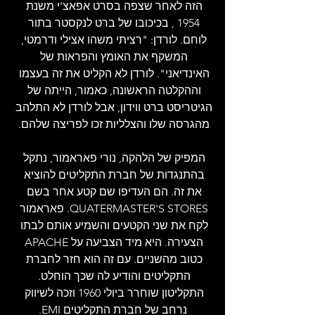
הזה לאחר שצפה בסרט אפאצ'י משנת 
1954 , בכיכובו של ברט לנקסטר בתור 
לוחם. לורדן: "רציתי משהו אצילי ודרמטי, 
המשקף את האומץ והפראות של 
האינדיאני". לורדן לא הקליט את זה בעצמו 
וההקלטה הראשונה, כאמור, הייתה של 
הגיטריסט ברט ווידון, אבל לורדן לא התלהב 
מהגרסה שלו והצלליות זכו לפריצה שלהם. 
המפיק של הלהקה, נורי פאראמור, נתקל 
בהתנגדות של חברת התקליטים להוציא 
את זה. הם העדיפו שם קטע אחר בשם 
QUATERMASTER'S STORES. פאראמור 
לקח את שני הקטעים והשמיע אותם לבתו 
הצעירה. היא מיד הצביעה על APACHE 
כטוב מהשניים. עם זה הוא חזר לחברת 
התקליטים והודיע לה שכך הוחלט. 
התקליטון שוחרר ביולי 1960 וזכה לשיווק 
נרחב של חברת התקליטים EMI.