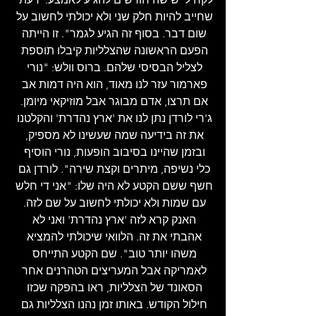
שחייב להיות חלק שני ולא יכולתי לחשוב על 
שום דבר. בסוף זה הגיע לגמר". זו הייתה 
הפעם הראשונה שהצלליות קיבלו תוספת 
לצליל הבסיסי שלהם. ברוס וולש: "נורי 
פארמור עזר לנו מאוד, הוא היה דמות אב 
אם תרצו, אדם מבוגר אבל מוזיקאי מיומן. 
ג'רי לורדן נתן לנו את 'ארץ נהדרת' והקלטנו 
את זה בידיעה שמה שעשינו לא מספיק, 
ובזמן שהיינו בסיבוב הופעות, נורי הוסיף 
כלי נשיפה, מיתרים וקצת שירה". לורדן גם 
חשף ששם הקטע לא היה שלו: "אני די חלש 
עם שמות ולא יכולתי לחשוב על שם לזה. 
האנק קרא לזה 'ארץ נהדרת' ואני לא 
אהבתי את זה. הלוואי שיכולתי להמציא 
משהו יותר טוב". שם הקטע התייחס 
לאמריקה אבל המעריצים הטהרנים אחר 
הסאונד של הצלליות, ראו בהפקה שכזו 
חילול הקודש. באותו זמן נהנו הצלליות גם 