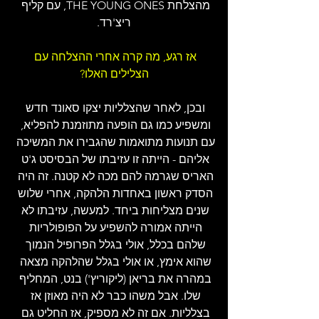
מהצלחת THE YOUNG ONES, עם קליף 
ריצ'רד.
אז רגע, מה קרה אחרי ההצלחה עם 
הצלילים האלו?
ובכן, לאחר שהצלליות יצקו סאונד חדש 
ומשפיע כמו גם הופעה מתוזמנת להפליא, 
עם תנועות מתואמות שהגבירו את המשיכה 
אליהם - הייתה זו עזיבתו של הבסיסט ג'ט 
האריס שגרמה להם מכה לא קטנה. זה היה 
הסדק ראשון באחדות הלהקה, אחרי שלוש 
שנים מצליחות ביחד. למעשה, עזיבתו לא 
הייתה אמורה להשפיע על הפופולריות 
שלהם בכלל, אולי בגלל הפרופיל הנמוך 
שהוא אימץ, או אולי בגלל שהלהקה מצאה 
במהרה את בריאן (ליקוריץ') בנט, המחליף 
שלו. אבל משהו כבר לא היה מאוזן אז 
בצלליות. אם זה לא מספיק, אז החליט גם 