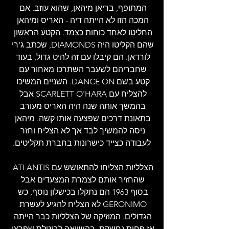
המתופף, בריאן מיהאן, שהוא עוזב. אם 
המכה הזו לא הייתה דיה - האריס ומיהאן 
החליטו לאחד כוחות כצמד. הקטע הראשון 
שהם הקליטו היה DIAMONDS, שכתב ג'רי 
לורדאן. הם קיבלו עם זה להיט גדול, בעוד 
שחבריהם לשעבר השתרכו מאחור עם 
קטע בשם DANCE ON. השניים המשיכו 
להצליח עם SCARLETT O'HARA אבל 
בהמשך אותה שנה היה האריס מעורב 
בתאונת דרכים שפצעה אותו קשה. מיהאן 
ניסה להמשיך לבד אך לא הצליח וחזר 
לעבודה כצייד כישרונות בחברת תקליטים.
הצלליות הצליחו להתאושש עם ATLANTIS 
שהחזיר אותם לצמרת המצעדים אבל 
בסוף 1963 הם נתקלו בכישלון נוסף, כש-
GERONIMO לא הצליח להגיע לעשרת 
הגדולים. המוזיקה של הצלליות כבר הייתה 
אז פחות נחשקת, בהשוואה לביטלס שפרצו 