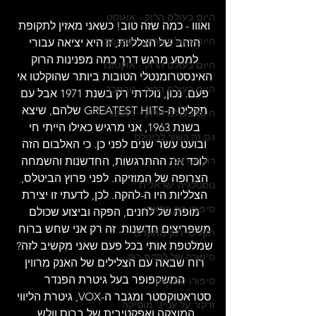
היום בעולם הרוק - אוגוסט
ואווו - כמה שזה טוב! כשאני מאזין לתקופת 
היום בעולם הרוק - ספטמבר
הזהב של הצלליות, זו היא יציאה עבורי 
למסע מרגש דרך כמה מפנינות הרוק 
היום בעולם הרוק - אוקטובר
האינסטרומנטלי הטובות ביותר שהוקלטו אי 
היום בעולם הרוק - נובמבר
פעם. נכון, נולדתי רק בשנת 1971 אבל עם 
תקליט ה-GREATEST HITS שלהם, שיצא 
היום בעולם הרוק - דצמבר
בשנת 1963, אני מרגיש כאילו הייתי חי 
גם זה קשור לביטלס
ובועט עשר שנים לפני כן. כי האלבום הזה 
רוק ישראלי
לוכד את ההתרגשות, החדשנות והשמחה 
הצרופה של המוזיקה. לפני פרוץ הביטלס, 
נוסטלגיה ישראלית
הצלליות היו ה-להקה. לכן, לדעתי זו יצירת 
סיפורי רוק קלאסי
מופת של לחנים, הפקה וביצוע שכולם 
משפריצים חדשנות. זה רק אני שחש ברוח 
תקליטי רוק מתקדם
שמלטפת אותי בכל פעם שאני מקשיב לזה? 
סיפורה של להקת רוק
רוח שבאה עם הצלילים של האנק מרווין 
המשקפופר בעל גיטרת הפנדר 
סיפורו של אמן
סטראטוקסטר ומגבר ה-VOX, גיטרת הליווי 
זרקור על ענייני מוסיקה
המוצקה ואפקטיבית של ברוס וולש, 