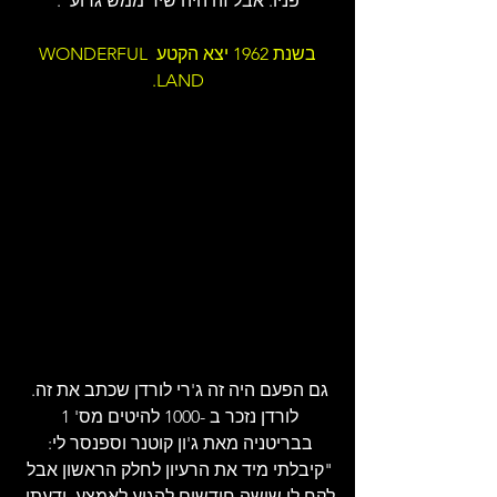
פניו. אבל זה היה שיר ממש גרוע".
בשנת 1962 יצא הקטע WONDERFUL 
LAND.
גם הפעם היה זה ג'רי לורדן שכתב את זה. 
לורדן נזכר ב -1000 להיטים מס' 1 
בבריטניה מאת ג'ון קוטנר וספנסר לי: 
"קיבלתי מיד את הרעיון לחלק הראשון אבל 
לקח לי שישה חודשים להגיע לאמצע. ידעתי 