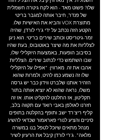
חשמלית. איך מארווין קיבל את הצליל הזה 
שלו? פשוט מאד - הוא לקח גיטרה חשמלית 
של פנדר, חיבר אותה למגבר בריטי 
מתוצרת VOX והביא את האישיות שלו.  
הקטע הזה נכתב על ידי ג'רי לורדן, שהיה 
זמר-גיטריסט וכותב שירים בריטי. הוא ניגן 
לצלליות את מה שיצר באוטובוס, בעת שהיו 
בסיבוב הופעות, באמצעות היוקלילי שלו, 
שבו השתמש כדי לכתוב שירים. הצלליות 
אהבו את זה. מארווין: "אפילו על היוקלילי 
שלו זה נשמע כמו להיט, ולמרות שהוא 
הזהיר אותנו שלברט ווידון כבר יש גרסה 
משלו, נראה שהוא לא יוציא אותה בתור 
תקליטון, אז החלטנו להקליט אותו. אז זה 
חזרנו לאולפן באבי רואד עם תקווה בלב, 
קליף ריצ'רד ישב ותופף בהקלטה בתופים 
סיניים והציע לנורי פאראמור שכדאי להשיג 
מנהל מתאים שיוכל לטפל בנו במשרה 
מלאה". ג'רי לורדן קיבל את הרעיון לשיר 