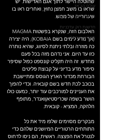
שהוטלה היישר לתוך אגם האדישות. יש 
עולם הג'אז
שראו בו משב חמצן נחוץ, ואחרים ראו בו 
שערורייה של ממש.
מאמרי רוק, פופ ועוד
חדשות רוק עדכניות
האלבום הזה, שנקרא בפשטות MAGMA 
תקליט ישראלי
(אך נודע לימים בשם KOBAIA), היה יצירה 
כה מוזרה ובלתי ניתנת לסיווג, שהיא נותרה 
כזו עד היום. אני נדהם מזה בכל פעם 
מחדש. זה היה תקליט קונספט כפול שסיפר 
סיפור מדע בדיוני על קבוצת פליטים 
הבורחת מכדור הארץ הגוסס ומתיישבת 
בכוכב לכת חדש בשם קובאיה. וכדי להפוך 
את העניינים למורכבים עוד יותר, כמעט כולו 
הושר בשפה שכריסטיאןואנדר, מתופף 
הלהקה, המציא - קובאית. 
מבקרים מסוימים שלפו מיד את כל 
התותחים הרטוריים המיושנים שלהם כדי 
לנטרל את הפצצה. ראשית, הם ניסו לדחוס 