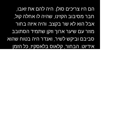
הם היו צריכים סולן. היה להם את זאבו, 
חבר מסיבוב הקזינו, שהיה לו אחלה קול, 
אבל הוא לא שר בקצב. והיה איזה בחור 
מוזר עם שיער ארוך וזקן שתמיד הסתובב 
סביבם וביקש לשיר, ואנדר היה בטוח שהוא 
אידיוט. הבחור, קלאוס בלאסקיז, כל הזמן 
אמר "אני רוצה לשיר", ואנדר ענה "בסדר, 
נראה". הם לא העזו לנסות את קלאוס בגלל 
זאבו.
יום אחד הם הקליטו טייפ ניסיון. הבסיס 
הוקלט, והסולן היה אמור לשיר מעל זה. אבל 
זאבו לא הצליח לשיר בקצב. ואנדר לקח את 
הטייפ הביתה, והקשיב לו. פתאום, הוא 
שמע קול ברקע, איפשהו מאחורי ההקלטה. 
התברר שזה היה קלאוס, שישב בסוף 
האולפן, והקול שלו נקלט בטעות במיקרופון 
שהיה ליד הפסנתר. כשכריסטיאן שמע את 