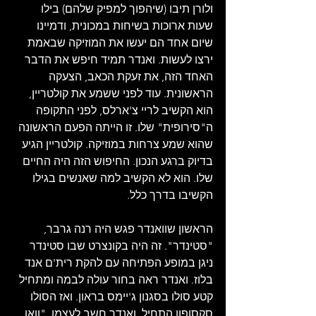
ולורן תיבו (שיהפוך למפיק שלהם) בילו 
שעות ארוכות בשיחות במכונית, ודמיינו 
שיום אחד הם יעשו את המוזיקה שבאמת 
ירצו לעשות. ואנדר תמיד חיפש את הדבר 
האחד הזה, את זעקת הכאב, הצעקה 
הראשונית. עוד לפני ששמע את קולטריין, 
הוא הקשיב לריי צ'ארלס, לפני התקופה 
ה"סירופית" שלו. זו הייתה הפעם הראשונה 
שהוא שמע צרחות במוזיקה. קולטריין הגיע 
בדיוק ברגע הנכון. החיפוש הזה היה החיים 
שלו. הוא לא הקשיב למה שאנשים בגילו 
הקשיבו בדרך כלל.
הראשון שוואנדר פגש היה רנה גרבר, 
"סטינדר". זה היה בקונצרט שבו סטינדר 
ניגן במופע הפתיחה עם להקת רית'ם אנד 
בלוז. ואנדר ראה בחור עולה לבמה ומתחיל 
קטע סולו בסגנון ג'יימס בראון. ואז הסולו 
סקסופון התחיל. ואנדר חשב לעצמו, "וואו, 