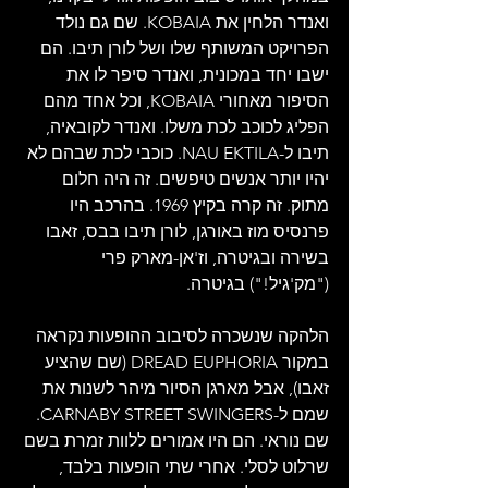
ואנדר הלחין את KOBAIA. שם גם נולד 
הפרויקט המשותף שלו ושל לורן תיבו. הם 
ישבו יחד במכונית, ואנדר סיפר לו את 
הסיפור מאחורי KOBAIA, וכל אחד מהם 
הפליג לכוכב לכת משלו. ואנדר לקובאיה, 
תיבו ל-NAU EKTILA. כוכבי לכת שבהם לא 
יהיו יותר אנשים טיפשים. זה היה חלום 
מתוק. זה קרה בקיץ 1969. בהרכב היו 
פרנסיס מוז באורגן, לורן תיבו בבס, זאבו 
בשירה ובגיטרה, וז'אן-מארק פרי 
("מק'גיל!") בגיטרה.
הלהקה שנשכרה לסיבוב ההופעות נקראה 
במקור DREAD EUPHORIA (שם שהציע 
זאבו), אבל מארגן הסיור מיהר לשנות את 
שמם ל-CARNABY STREET SWINGERS. 
שם נוראי. הם היו אמורים ללוות זמרת בשם 
שרלוט לסלי. אחרי שתי הופעות בלבד, 