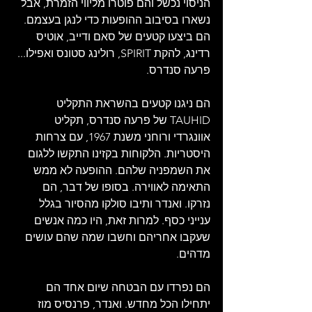
הניסוי נכשל והם פוטרו מליווי הזמרת, אבל 
נשארו בסיבוב ההופעות כדי לנגן בעצמם. 
הם ביצעו קטעים של סאם ודייב, אוטיס 
רדינג, להקת SPIRIT, רולינג סטונס ואפילו... 
פרעה סנדרס.
הם ניגנו קטעים בהשראת התקליט 
TAUHID של פרעה סנדרס, תקליט 
אוונגרדי ורוחני משנת 1967, עם צרחות 
היסטריות. הלקוחות בקזינו התקשו ללגום 
את השמפניה שלהם. ההופעה לא ממש 
התאימה לאווירה. בסופו של דבר, הם 
נזרקו. ואנדר ותיבו סולקו מהסיור בגלל 
ענייני כסף. למרות זאת, היו כמה אנשים 
שעקבו אחריהם וחשבו שמה שהם עושים 
מדהים.
הם נפרדו עם הבטחה שיום אחד הם 
יתחילו הכל מחדש. ואנדר, פרנסיס מוז 