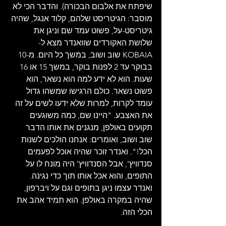
שיפתח את אלבום הבכורה). והדבר הכי לא 
מוסבר: הגיטריסט שלהם, קלוד אנגל, שהיה 
גיטריסט-על, פשוט עמד שם וניגן את 
שלושת האקורדים שוואנדר מצא ל-
KOBAIA שוב ושוב, במשך כל היום. מ-10 
בבוקר עד 2 לפנות בוקר, במשך 15 או 16 
שעות. הוא לא ידע למה הוא נשאר, הוא 
פשוט נשאר. כולם הרגישו שמשהו גדול 
עומד לקרות, למרות שלא ידעו לשים על זה 
את האצבע. "היינו שם, כמה משוגעים 
תקועים באולפן, מנגנים את אותו הדבר 
שוב ושוב, ואומרים: אנחנו הולכים לשנות 
הכל!". ואנדר זוכר שהיה אוכל לפעמים 
סנדוויץ', אבל הסנדוויץ' היה מונח לו על 
התופים, והוא אכל אותו תוך כדי נגינה. 
ואנדר עצמו ניגן בתופים וגם על ויברפון, 
שהיה במקרה באולפן. הוא תמיד אהב את 
הכלי הזה.