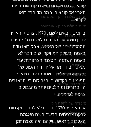
קוראים לה מאגמה והיא תיקח אותנו מכדור 
היום בעולם הרוק - אוגוסט
הארץ אל קובאיה. במה מדובר? בואו 
היום בעולם הרוק - ספטמבר
לקרוא...
היום בעולם הרוק - אוקטובר
ברוכים הבאים לשנת 1970, צרפת. האוויר 
היום בעולם הרוק - נובמבר
עדיין נושא אדי מדורה קלושים מ"מהפכת 
היום בעולם הרוק - דצמבר
הסטודנטים" של מאי 68, אבל בואו נודה 
באמת: בעולם המוזיקה, שום דבר לא 
גם זה קשור לביטלס
באמת השתנה. הסצנה הצרפתית עדיין 
רוק ישראלי
נשלטה ביד רמה על ידי דור הפופ של 
הסיקסטיז, אלילים שהתקבעו במצעדי 
נוסטלגיה ישראלית
הפזמונים הקדושים. הגבולות בין הז'אנרים 
סיפורי רוק קלאסי
היו ברורים ומוחלטים יותר מהגבול בין 
תקליטי רוק מתקדם
צרפת לגרמניה.
סיפורה של להקת רוק
אז באפריל 1970 נכנסה לאולפני ההקלטות 
סיפורו של אמן
להקה צרפתית חדשה בשם מאגמה. 
האלבום הראשון שלהם היה פצצת זמן 
זרקור על ענייני מוסיקה