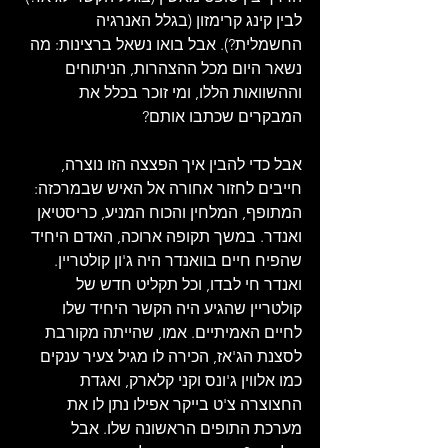
לבין קינג קרימזון (בגלל האנרגיה 
החשמלית?). אבל בואו נשאל ברצינות: מה 
נשאר היום מכל ההצהרות, הניתוחים 
וההשוואות הללו, ומי זוכר בכלל את 
המבקרים שכתבו אותם? 
אבל כדי להבין איך הפצצה הזו נוצרה, 
חייבים לחזור אחורה אל האיש שבמרכזה: 
המתופף, המלחין והכוח המניע, כריסטיאן 
ואנדר. במשך תקופה ארוכה, האדם היחיד 
שהפיח חיים בוואנדר היה ג'ון קולטריין. 
ואנדר חי לבדו, וכל תקליט חדש של 
קולטריין שהגיע היה הקשר היחיד שלו 
לחיים האמיתיים. אמו, שהייתה מקורבת 
לסצנת הג'אז, הכירה לו מגיל צעיר ענקים 
כמו אלווין ג'ונס וקני קלארק, ואגדת 
החצוצרה צ'ט בייקר אפילו נתן לו את 
מערכת התופים הראשונה שלו. אבל 