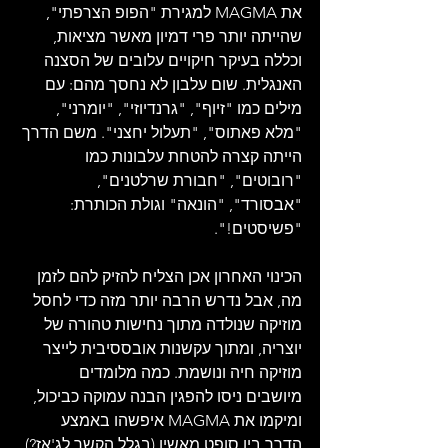
את MAGMA למגירת "הפופ הצרפתי", 
שהייתה יותר פרי דמיון מאשר מציאות, 
וכללה בעיקר חיקויים עלובים של הסצנה 
האנגלית. שום עלבון לא נחסך מהם: עם 
מילים כמו "זיוף", "גרנדיוזי", "יומרני", 
"מלא פאתוס", "תעלול יחצני". משם הדרך 
הייתה קצרה להטחת עלבונות כמו 
"רובוטים", "חבורת שרלטנים", 
"אבסורד", "הונאה" וגולת הכותרת: 
"פשיסטים!".
הכינוי האחרון אכן הצליח להזיק להם לזמן 
מה, אבל נדרש הרבה יותר מזה כדי לחסל 
מוזיקה שנולדה מתוך נחישות טהורה של 
יוצריה, ומתוך עקשנות אובססיבית לייצר 
מוזיקה חיה ונושמת. כמה מלומדים 
מיושבים ניסו להפגין הבנה עמוקה כביכול, 
ומיקמו את MAGMA איפשהו באמצע 
הדרך בין סופט מאשין (בגלל הקשר לג'אז?) 