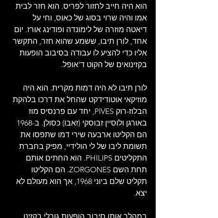
הוא היה חייב לחזור לפריס. הוא חזר לבית 
אמו והיה שרוי בסוג של כאוס, וחי על 
דיאטה מוזרה של לימונדה ופודינג אורז. יום 
אחד, לורן תיבו, ששמע שהוא חזר, התקשר 
אליו כדי להציע לו עבודה בסיבוב הופעות  
בקזינואים של הקוט ד'אופל.
לורן תיבו לא היה דמות מקרית. הוא היה 
מוזיקאי אוטודידקט שהחל את דרכו בלהקת 
הבלוז-רוק PIVES, יחד עם פרנסיס מוז 
באורגן ולוסיין זבוסקי (זאבו) כסולן. ב-1968 
הם הקליטו ארבעה שירי דמו שתפסו את 
תשומת ליבו של לי הולידיי, מפיק בחברת 
התקליטים PHILIPS. הוא החתים אותם 
תחת השם ZORGONES. הם הקליטו 
תקליט שלם ביוני 1968, אך הוא מעולם לא 
יצא.
במהלך אותו סיבוב הופעות גורלי בקזינו, 