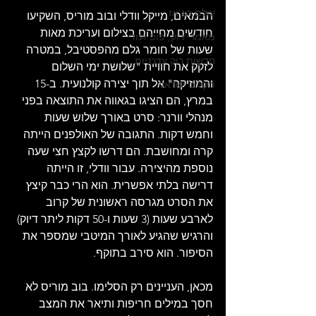
עולם הג'אז
הבמאים, מייקל וודלי ובוב מוריס, השקיעו 
חודשים מחייהם בצילום ועריכת מאות 
מאמרי רוק, פופ ועוד
שעות של חומר גלם מהפסטיבל, במטרה 
חדשות רוק עדכניות
לזקק את חוויית "שלושת ימי השלום 
והמוזיקה" אל תוך יצירה קולנועית. ב-15 
תקליט ישראלי
במרץ, הם הציגו בגאווה את התוצאה בפני 
מנהלי וורנר: סרט באורך שלוש שעות 
וחמש דקות. התגובה של האולפנים הייתה 
קרה ומחושבת. הם דרשו לקצץ חצי שעה 
נוספת מהיצירה. עבור וודלי, זו הייתה 
דרישה בלתי אפשרית. הוא הרי כבר קיצץ 
את הסרט מגרסה ראשונית של קרוב 
לארבע שעות (3 שעות ו-50 דקות ליתר דיוק) 
והרגיש שהגיע לאורך המיטבי שמספר את 
הסיפור. הוא סירב בתוקף.
מכאן, העניינים רק הסלימו. בוב מוריס לא 
חסך במילים חריפות ותיאר את המצב 