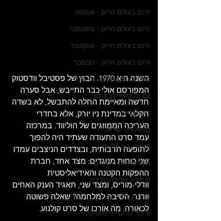
היום בעולם הרוק - אוגוסט
היום בעולם הרוק - ספטמבר
היום בעולם הרוק - אוקטובר
היום בעולם הרוק - נובמבר
השנה היא 1970. הבוץ של פסטיבל וודסטוק 
היום בעולם הרוק - דצמבר
המפורסם אולי כבר התייבש, אבל סערה 
גם זה קשור לביטלס
חדשה ומאיימת החלה להתבשל, לא בשדה 
רוק ישראלי
חקלאי במדינת ניו יורק, אלא בחדרי 
העריכה הממוזגים של הוליווד. במרכזה 
נוסטלגיה ישראלית
עמד סרט התעודה שעתיד היה להפוך 
סיפורי רוק קלאסי
לתופעה תרבותית, ובצדדים הניצבים עמדו 
שני כוחות מנוגדים: מצד אחד, חברת 
תקליטי רוק מתקדם
ההפקות הקטנה והאידיאליסטית 
סיפורה של להקת רוק
וודלי-מוריס, ומצד שני, תאגיד הענק האחים 
וורנר. הסיבה למלחמה? שאלה פשוטה 
סיפורו של אמן
לכאורה: מה אורכו של סרט קולנוע.
זרקור על ענייני מוסיקה