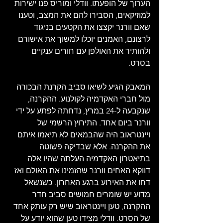
הערוך של הופעתו. וודלי ומוריס פנו ישירות 
למוזיקאים, הסבירו להם את המצב, וטענו 
שאם וורנר יקצצו את הקטעים בניגוד 
לרצונם, האמנים יוכלו למשוך את אישורם 
ולהותיר את האולפן עם חורים ענקיים 
בסרט.
המאבק הגיע לשיאו סביב הקרנת הבכורה 
מול חברי האקדמיה לקולנוע. ההקרנה, 
שנקבעה ל-24 במרץ, נדחתה לפתע על ידי 
וורנר ביום אחד. התירוץ הרשמי של 
ויינטראוב היה שהבמאים לא תיאמו איתם 
את ההקרנה. אלא שבדיקה פשוטה 
בתיאטרון האקדמיה העלתה שהיו אלה 
דווקא האחים וורנר שהזמינו את האולם ואז 
דחו את האירוע ברגע האחרון. כשנשאל 
מדוע יש שומרים חמושים סביב חדר 
ההקרנה, טען ויינטראוב שיש רק עותק אחד 
של הסרט. וודלי מצידו טען שהוא יודע על 