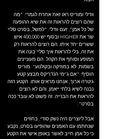
וודלי ומוריס ראו זאת אחרת לגמרי. "מה 
שהם רוצים להראות זה את שיא ההופעה 
של כל אמן", זעם וודלי. "למשל, בסרט סליי 
שר את HIGHER ובסוף יש 400,000 איש 
ששרים יחד איתו. הם רוצים להראות רק 
את זה, בלי להראות איך סליי בונה את 
המופע וסוחף את הקהל. הם מעוניינים 
בשמות, לא במוזיקה ובקולנוע". מוריס 
הוסיף: "אם ג'ימי הנדריקס מבצע קטע 
גיטרה ארוך, אנחנו מראים אותו. הקטע הזה 
נבנה לשיא בלתי ייאמן, והם לא רוצים 
להראות את הבנייה. זה פשוט לא עובד ככה 
בסרט".
אבל ליוצרים היה נשק סודי. בחוזים 
שנחתמו עם האמנים שהופיעו בסרט, נקבע 
כי כל אמן חייב לאשר באופן אישי את הקטע 