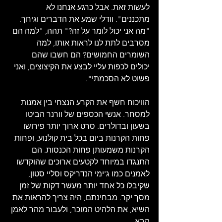
לעשות זאת. אבל כרגע אנחנו לא 
מתכננים". וודלי שמע את הדברים וגיחך. 
"מה אני יכול לומר על זה?" תהה, "למה הם 
מסרבים לתת לנו לראות אותו, למה 
השומרים החמושים? הם חשבו שהם 
יכולים לכפות עליי לבצע את הקיצוצים, ואני 
פשוט לא הסכמתי".
הוויכוח חשף את הקרע הנצחי בין אמנות 
למסחר. אנשי הכספים של וורנר הביטו 
בשעון ובדולרים. סרט ארוך יותר פירושו 
פחות הקרנות ביום בכל בית קולנוע, ופחות 
הקרנות משמעותן פחות הכנסות. הם 
התנגדו במיוחד לקטעים ארוכים שהוקדשו 
לאמנים כמו ג'ימי הנדריקס וסליי סטון, 
שקיבלו כל אחד יותר מעשר דקות של זמן 
מסך יקר. מבחינתם, היה צריך להראות את 
השיא, את הלהיט המוכר, ולעבור מהר לאמן 
הבא.