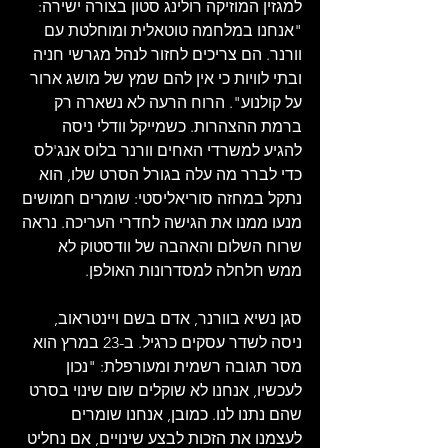
למגזין המוזיקה רולינג סטון בצורה ישירה: 
"אנחנו במלחמה טוטאלית ומוחלטת עם 
וורנר. הם צריכים לחזור לנהל מגרשי חניה 
ובתי לוויות כי אין להם שמץ של מושג ארור 
על קולנוע". הרוח הרעה לא נשארה רק 
ברמת ההצהרות. כשמייקל וודלי ניסה 
להגיע למשרדי האחים וורנר בלוס אנג'לס 
כדי לברר מה עלה בגורל הסרט שלו, הוא 
נתקל במחזה סוריאליסטי: שומרים חמושים 
מנעו ממנו את הגישה לחדרי העריכה. נראה 
שרוח השלום והאהבה של וודסטוק לא 
ממש חלחלה למסדרונות האולפן.
סגן נשיא בוורנר, אדם בשם ויינטראוב, 
ניסה לשדר עסקים כרגיל. ב-23 במרץ הוא 
מסר תגובה רשמית ומעורפלת: "נכון 
לעכשיו, אנחנו לא שוקלים שום שינוי בסרט 
שהם נתנו לנו. כמובן, אנחנו שומרים 
לעצמנו את הזכות לבצע שינויים, אם נחליט 