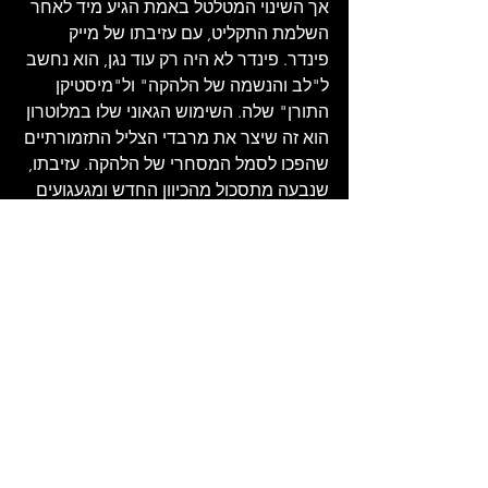
אך השינוי המטלטל באמת הגיע מיד לאחר 
השלמת התקליט, עם עזיבתו של מייק 
פינדר. פינדר לא היה רק עוד נגן, הוא נחשב 
ל"לב והנשמה של הלהקה" ול"מיסטיקן 
התורן" שלה. השימוש הגאוני שלו במלוטרון 
הוא זה שיצר את מרבדי הצליל התזמורתיים 
שהפכו לסמל המסחרי של הלהקה. עזיבתו, 
שנבעה מתסכול מהכיוון החדש ומגעגועים 
לחיי משפחה שקטים בקליפורניה, סימנה 
את המסמר האחרון בארון הקבורה של 
ההרכב הקלאסי שיצר את התקליטים 
הגדולים. במקומו גויס הקלידן הווירטואוז 
השוויצרי וחובב הסינטיסייזרים, פטריק 
מוראז, שהגיע היישר מלהקת יס הענקית, 
כדי למלא את החלל לקראת סיבוב 
ההופעות.
עיתון רולינג סטון לא בזבז זמן ושלף את 
הגיליוטינה. הביקורת שלו הייתה קטלנית: 