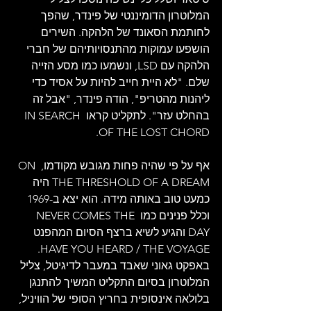
המלוטרון הדומיננטי של פינדר, שהפך 
לחותמת הסאונד של הלהקה. השירים 
הושפעו עמוקות מהתנסויותיהם של חברי 
הלהקה עם LSD, ונשמעו כמו מסע הזייה 
שלם. "לא היית חייב להיות על אסיד כדי 
ליהנות מהטריפ", הודה פינדר, "אבל זה 
בהחלט עזר". לתקליט קראו IN SEARCH 
OF THE LOST CHORD.
אף על פי שהיה פחות מגובש מקודמו, ON 
THE THRESHOLD OF A DREAM היה 
כמעט טוב באותה מידה. הוא יצא ב-1969 
וכלל פנינים כמו NEVER COMES THE 
DAY והגיע לשיא ברצף הסיום המהפנט 
HAVE YOU HEARD / THE VOYAGE. 
באפקט גאוני שאבד במעבר לדיגיטל, צליל 
המלוטרון בסיום התקליט המשיך להתנגן 
בלולאה אינסופית בחריץ הסופי של הוויניל, 