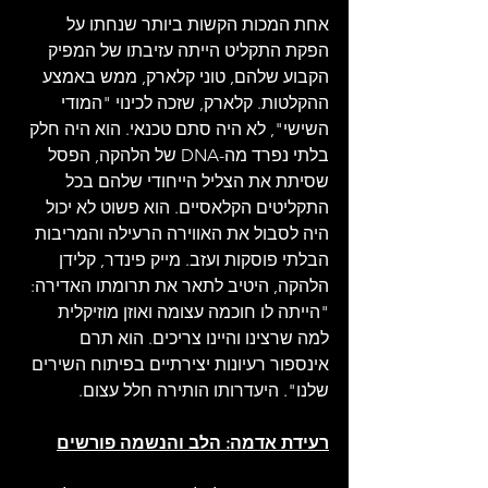
אחת המכות הקשות ביותר שנחתו על 
הפקת התקליט הייתה עזיבתו של המפיק 
הקבוע שלהם, טוני קלארק, ממש באמצע 
ההקלטות. קלארק, שזכה לכינוי "המודי 
השישי", לא היה סתם טכנאי. הוא היה חלק 
בלתי נפרד מה-DNA של הלהקה, הפסל 
שסיתת את הצליל הייחודי שלהם בכל 
התקליטים הקלאסיים. הוא פשוט לא יכול 
היה לסבול את האווירה הרעילה והמריבות 
הבלתי פוסקות ועזב. מייק פינדר, קלידן 
הלהקה, היטיב לתאר את תרומתו האדירה: 
"הייתה לו חוכמה עצומה ואוזן מוזיקלית 
למה שרצינו והיינו צריכים. הוא תרם 
אינספור רעיונות יצירתיים בפיתוח השירים 
שלנו". היעדרותו הותירה חלל עצום.
רעידת אדמה: הלב והנשמה פורשים