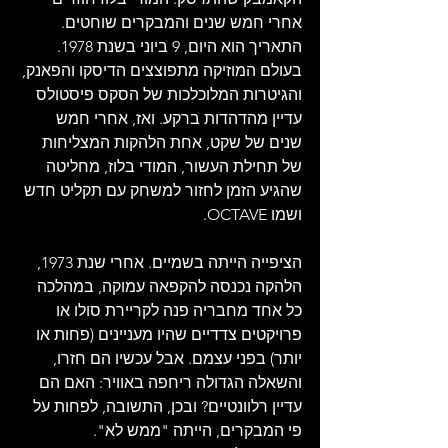
אחרי חמש שנים והמבקרים שוחטים. 
התאריך הוא היום, 9 ביוני בשנת 1978. 
בעולם המוזיקה מתפוצצים הדיסקו והפאנק, 
והגיטרות המלוכלכות של הסקס פיסטולס 
עדיין מהדהדות ברקע. ואז, אחרי חמש 
שנים של שקט, אחת הלהקות המצליחות 
של תחילת העשור, המודי בלוז, מחליטה 
שהגיע הזמן לחזור למשחק עם תקליט חדש 
ושמו OCTAVE.
הציפייה הייתה בשמיים. אחרי שנת 1973, 
הלהקה נכנסה להקפאה עמוקה, במהלכה 
כל אחד מחבריה פנה לקריירת סולו או 
פרויקטים צדדיים שהיו מעניינים (פחות או 
יותר) בפני עצמם. אבל עכשיו הם חזרו, 
והשאלה הגדולה ריחפה באוויר: האם הם 
עדיין רלוונטיים? ובכן, התשובה, לפחות על 
פי המבקרים, הייתה "ממש לא".