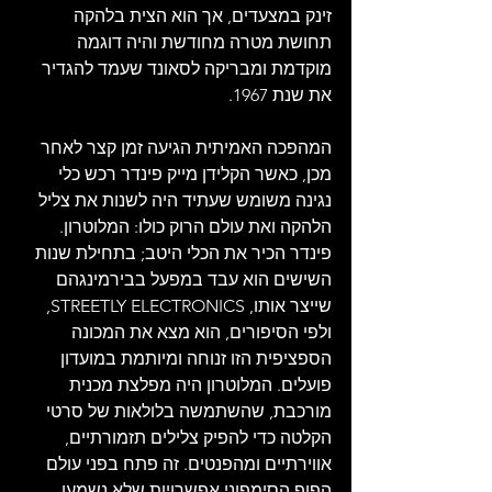
זינק במצעדים, אך הוא הצית בלהקה 
תחושת מטרה מחודשת והיה דוגמה 
מוקדמת ומבריקה לסאונד שעמד להגדיר 
את שנת 1967.
המהפכה האמיתית הגיעה זמן קצר לאחר 
מכן, כאשר הקלידן מייק פינדר רכש כלי 
נגינה משומש שעתיד היה לשנות את צליל 
הלהקה ואת עולם הרוק כולו: המלוטרון. 
פינדר הכיר את הכלי היטב; בתחילת שנות 
השישים הוא עבד במפעל בבירמינגהם 
שייצר אותו, STREETLY ELECTRONICS, 
ולפי הסיפורים, הוא מצא את המכונה 
הספציפית הזו זנוחה ומיותמת במועדון 
פועלים. המלוטרון היה מפלצת מכנית 
מורכבת, שהשתמשה בלולאות של סרטי 
הקלטה כדי להפיק צלילים תזמורתיים, 
אווירתיים ומהפנטים. זה פתח בפני עולם 
הפופ הסימפוני אפשרויות שלא נשמעו 