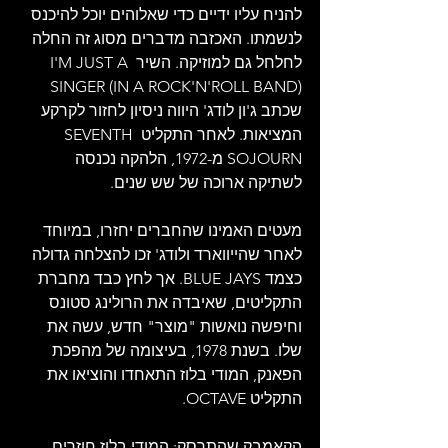
להניח עליו ידיים כדי שאלוהים יוכל להיכנס 
לנשמתו. האכזבה מדברים מסוג זה החלה 
לחלחל גם למוזיקה. השיר I'M JUST A 
SINGER (IN A ROCK'N'ROLL BAND) 
שכתב ג'ון לודג' היווה ניסיון לחזור לקרקע 
המציאות. לאחר התקליט SEVENTH 
SOJOURN מ-1972, הלהקה נכנסה 
לשתיקה ארוכה של שש שנים.
מעטים האמינו שהחברים יחזרו, במיוחד 
לאחר שהייווארד ולודג' זכו להצלחה גדולה 
כצמד BLUE JAYS. אך לחץ כבד מחברת 
התקליטים, שאיבדה את הרולינג סטונס 
וחיפשה נואשות "מוצר" חדש, עשה את 
שלו. בשנת 1978, בעיצומה של מהפכת 
הפאנק, המודי בלוז התאחדו והוציאו את 
התקליט OCTAVE.
הקאמבק שהתרסק: המודי בלוז חוזרים 