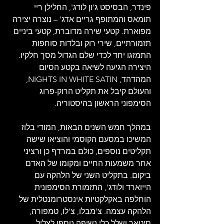
פינדר, הבסיסט ג'ון לודג', החלילן ריי 
תומאס והמתופף גריים אדג' – נוצרה יצירה 
מפוארת. קטעי שירה מדוברת, קטעי ביניים 
תזמורתיים, שירי רוק ובלדות סוחפות 
התמזגו יחד לכדי שלם הגדול מסך חלקיו. 
היצירה הגיעה לשיאה בקטע הסיום 
המהדהד, NIGHTS IN WHITE SATIN, 
והעולם קיבל את תקליט הרוק-פרוג 
הסימפוני הראשון בהיסטוריה.
במהלך חמש השנים הבאות, המודי בלוז 
המשיכו במסעם הקוסמי והוציאו שישה 
תקליטים נוספים, כולם במרדף כן ורציני 
אחר משמעות החיים ומקומו של האדם 
ביקום. בתקליט השני של הלהקה עם 
הייוארד ולודג', התזמורת הסימפונית 
הוחלפה באקלקטיות אינסטרומנטלית של 
הלהקה עצמה. צ'מבלו, צ'לו, טמפורה, 
סיטאר ושלל כלי נשיפה נוספו לצליל 