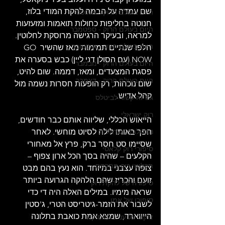
שם עמדה על הבמה להקת המודי בלוז, 
היום בעולם הרוק - אוגוסט
חנוטה בחליפות כחולות תואמות ומזעזעות 
היום בעולם הרוק - ספטמבר
למראה, ובעיקר הרגישה מרוסקת לחלוטין. 
היום בעולם הרוק - אוקטובר
חלפו שנתיים תמימות מאז שהשיר GO 
NOW (עם הסולן דני ליין) כבש בסערה את 
היום בעולם הרוק - נובמבר
פסגת המצעדים, ומאז, דממה. שום להיט, 
היום בעולם הרוק - דצמבר
שום נוכחות, רק הופעות חסרות נשמה מול 
קהל אדיש. 
גם זה קשור לביטלס
רוק ישראלי
הייאוש הכללי, שליווה אותם כבר חודשים, 
נוסטלגיה ישראלית
הפך באותו לילה לסיוט מוחשי. לאחר 
שסיימו סט חסר ברק, פרץ אל מאחורי 
סיפורי רוק קלאסי
הקלעים – שהיה בסך הכל ארון צפוף – 
תקליטי רוק מתקדם
צופה עצבני במיוחד. הוא נעץ בהם מבט 
זועם והכריז שהם הלהקה הגרועה ביותר 
סיפורה של להקת רוק
שראה מימיו. במילים האלה היה די כדי 
סיפורו של אמן
לשבור את הזמר-גיטריסט הטרי, ג'סטין 
הייווארד, שמצא אמת כואבת בתלונה 
זרקור על ענייני מוסיקה