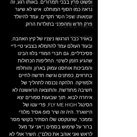
ופשוט פרץ בבכי תמרורים. באותו רגע, זה 
עולם הג'אז
נראה כמו הסוף המוחלט. איש לא שיער 
מאמרי רוק, פופ ועוד
שמאותו שפל חסר תקדים, עמד להיוולד 
פרק חדש ומהפכני בתולדות הרוק.
חדשות רוק עדכניות
תקליט ישראלי
באוויר כבר הורגשו ניצניו של קיץ האהבה, 
ובעוד העולם עמד להתמלא בצבעי טיי-דיי 
פסיכדליים, גם חברי המודי בלוז הבינו 
שהגיע הזמן לשינוי. החליפות הכחולות 
והמביכות אוחסנו עמוק בארון, והוחלפו 
בחרוזים, כפתנים וגישה חדשה לחיים 
ולמוזיקה. הלהקה נכנסה לתהליך של 
חשיבה מחודשת, והתוצאה הראשונה לא 
איחרה לבוא. תוך שבועות ספורים יצא 
הסינגל FLY ME HIGH, פרי עטו של 
הייווארד. היה זה שיר פופ-אסיד מלודי 
וממכר, שהטקסט שלו הסתיר בקושי מסר 
ברור על שימוש בסמים ("אני עד מעל 
לראש ואני אוהב את כולם"). השיר אולי לא 