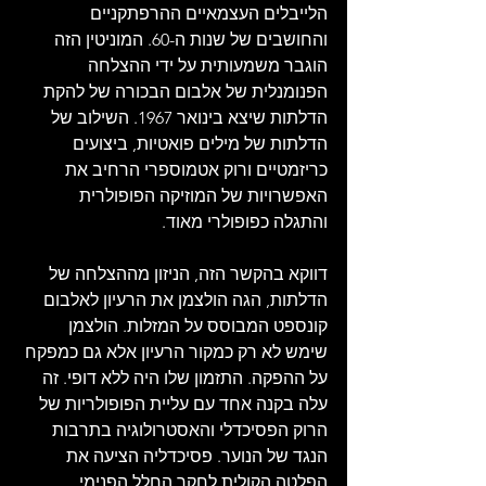
הלייבלים העצמאיים ההרפתקניים 
והחושבים של שנות ה-60. המוניטין הזה 
הוגבר משמעותית על ידי ההצלחה 
הפנומנלית של אלבום הבכורה של להקת 
הדלתות שיצא בינואר 1967. השילוב של 
הדלתות של מילים פואטיות, ביצועים 
כריזמטיים ורוק אטמוספרי הרחיב את 
האפשרויות של המוזיקה הפופולרית 
והתגלה כפופולרי מאוד.   
דווקא בהקשר הזה, הניזון מההצלחה של 
הדלתות, הגה הולצמן את הרעיון לאלבום 
קונספט המבוסס על המזלות. הולצמן 
שימש לא רק כמקור הרעיון אלא גם כמפקח 
על ההפקה. התזמון שלו היה ללא דופי. זה 
עלה בקנה אחד עם עליית הפופולריות של 
הרוק הפסיכדלי והאסטרולוגיה בתרבות 
הנגד של הנוער. פסיכדליה הציעה את 
הפלטה הקולית לחקר החלל הפנימי 