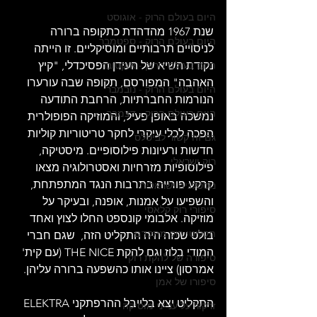
היום בעולם הרוק - אוגוסט
שנת 1967 מהדהדת כתקופה ברורה 
היום בעולם הרוק - ספטמבר
לניסויים תרבותיים ומוסיקליים. זו הייתה 
נקודת השיא של העידן הפסיכדלי, "קיץ 
היום בעולם הרוק - אוקטובר
האהבה" המפורסם, תקופה שבה עורערו 
היום בעולם הרוק - נובמבר
הנורמות החברתיות, הרחבת התודעה 
היום בעולם הרוק - דצמבר
נמשכה באופן פעיל, והמוזיקה הפופולרית 
הפכה לכלי עיקרי לחקר טריטוריות קוליות 
גם זה קשור לביטלס
חדשות ורעיונות פילוסופיים. מיסטיקה, 
רוק ישראלי
פילוסופיות מזרחיות ואסטרולוגיה מצאו 
קרקע פורייה בתרבות הנגד המתפתחת, 
נוסטלגיה ישראלית
והשפיעו על אמנות, אופנה, ובעיקר על 
סיפורי רוק קלאסי
מוזיקה. אלבומי קונספט החלו לצוץ ואחד 
תקליטי רוק מתקדם
בולט שכזה היה התקליט הזה,  שגם חברי 
המודי בלוז וגם להקת THE NICE (עם קית' 
סיפורה של להקת רוק
אמרסון) ציינו אותו כהשפעה ברורה עליהן.
סיפורו של אמן
התקליט יצא בלייבל ההרפתקני ELEKTRA 
זרקור על ענייני מוסיקה