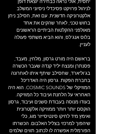
יחסית, אולי נראה כבחירה יוצאת דופן 
לניהול פרויקט פסיכדלי ניסיוני המשלב 
אלקטרוניקה חדשנית. עם זאת, חסילב ניחן 
בחוש טכני, לאחר שהקים את אחד 
מאולפני ההקלטות הביתיים הראשונים 
בלוס אנג'לס, והוא הביא משתפי פעולה 
לעניין. 
בראשם היה מורט גרסון, מלחין, מעבד, 
פסנתרן ומנצח יליד קנדה שעבר הכשרה 
בג'וליארד, שחסילב שיתף איתו לאחרונה 
בחברת הפקות. גרסון היה האדריכל 
המוזיקלי של COSMIC SOUNDS. הוא היה 
האחראי על הלחנת ועיבוד כל המוזיקה. 
בעודו מנוסה בעבודת סשנים ועיבוד, גרסון 
הוקסם יותר ויותר ממוזיקה אלקטרונית 
ואימץ מיד לחיקו סינטיסייזר מוג, כלי 
שיהפוך למרכזי בצליל האלבום. הכשרתו 
הפורמלית אפשרה לו לכתוב תווים שלמים 