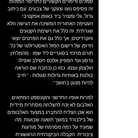
סמלים ודימויים הקשורים לתריסר המזלות. 
זה פסיפס נועז וצעקני של צבעים, עם כיתוב 
גדול, גלי ומצויר ביד באופן אפקטיבי. 
העטיפה האחורית המשיכה את הגישה הלא 
שגרתית. זה כלל את רשימת הקטעים 
והקרדיטים, אך כלל גם את הפרטים יוצאי 
הדופן של רישום המזל האסטרולוגי של כל 
תורם מרכזי בסוגריים ליד שמו - מהמלחין 
גרסון ועד המפיק אלכס חסילב ואפילו 
הולצמן עצמו. כמו כן נכתבה שם הוראה 
בולטת באותיות גדולות סגולות - "חייב 
להיות מנוגן בחושך". 
למרות אופיו החדשני והקונספט המתאים, 
האלבום לא זכה להצלחה מסחרית מיידית. 
הוא אכן הצליח להתברג במצעד האלבומים 
של בילבורד במשך תשעה שבועות, מה 
שמעיד על רמה מסוימת של מודעות 
ציבורית. הקבלה הביקורתית הראשונית 