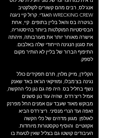
נראית כמו המי ומי של נגני העילית של לוס 
אנג'לס, רבים מהם קשורים לקולקטיב 
WRECKING CREW האגדי. קרול קיי ניגנה 
בגיטרה בס והאל בליין בתופים. קיי, אחת 
הבסיסטיות המוקלטות ביותר בהיסטוריה, 
אישרה מאוחר יותר את מעורבותה, וזיהתה 
את סגנון הנגינה הייחודי שלה באלבום. 
התיפוף הברור של בליין לא הותיר מקום 
לספק.
הקלידן, מייק מלוין, תרם תפקידים כולל 
נגינה בצ'מבלו, ומוזיקאי הג'אז באד שאנק 
נשף בחליל בס. היה פה גם נגן כלי ההקשה, 
אמיל ריצ'רדס, שהיה עוד נגן סשנים 
מבוקש מאוד שעבד עם אמנים החל מפרנק 
זאפה ועד הנרי מנסיני. ריצ'רדס הביא 
לאולפן  מגוון מדהים של כלי הקשה 
אקזוטיים  והוסיף טקסטורות מיוחדות. 
העיבודים קושטו גם בצליל שאין לטעות בו 