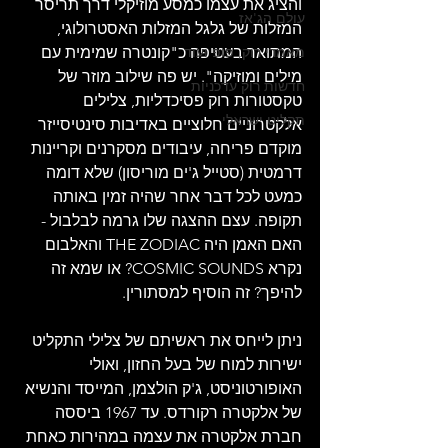
והציג את עצמו כמסע מוזיקלי דרך תריסר 
עולם הג'אז
המזלות של גלגל המזלות האסטרולוגי, 
המתואר בעטיפה כ"קונטרה שמימית עם 
מאמרי רוק, פופ ועוד
מילים ומוזיקה". יש פה שילוב מוזר של 
חדשות רוק עדכניות
טקסטורות רוק פסיכדליות, צלילים 
תקליט ישראלי
אלקטרוניים חלוציים באדיבות סינטיסייזר 
מוקדם פריחה, עיבודים מסקרנים וקריינות 
דרמטית (סטייל ג'ים מוריסון) שלא דומה 
כמעט לכל דבר אחר שהיה זמין באותה 
תקופה. עצם ההצגה שלו גרמה לבלבול - 
האם האמן היה THE ZODIAC והאלבום 
נקרא COSMIC SOUNDS? או שמא זה 
להיפך? זה הוסיף למסתורין.
ניתן לייחס את ראשיתם של צלילי התקליט 
ישירות למוח של בעל החזון, ואולי 
האופורטוניסט, ג'ק הולצמן, המייסד והנשיא 
של אלקטרה רקורדס. עד 1967 ביססה 
חברת אלקטרה את עצמה במהירות כאחת 