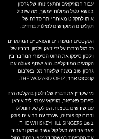
עבור המוזיקאים והתעניינותו של גרסון 
בנושא גלגל המזלות יימשך, מה שיוביל 
אותו להקליט מאוחר יותר סדרה של 
תקליטים המוקדשים למזלות בודדים.   
הטקסטים המעוררים והפואטיים המתארים 
כל מזל נכתבו על ידי ז'אק וילסון. דבריו של 
וילסון סיפקו את החוט הסיפורי המחבר בין 
הקטעים המוזיקליים. הוא ישתף פעולה עם 
גרסון שוב בשנה שלאחר מכן באלבום 
קונספט אחר, THE WOZARD OF IZ. 
מי שקריין את דבריו של וילסון בהקלטה היה 
סיירוס פאריאר, מוזיקאי עממי יליד איראן 
עם שורשים בסצנות הפולק של הונולולו 
ודרום קליפורניה, שעבד עם רביעיית פולק 
בשם THE WHISKEYHILL SINGERS. 
פאריאר היה בעל קול עשיר ועמוק והעביר 
את הקריינות במשקל דרמטי ובכנות, נטול 