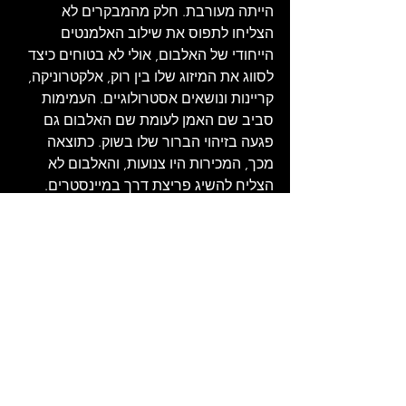
הייתה מעורבת. חלק מהמבקרים לא 
הצליחו לתפוס את שילוב האלמנטים 
הייחודי של האלבום, אולי לא בטוחים כיצד 
לסווג את המיזוג שלו בין רוק, אלקטרוניקה, 
קריינות ונושאים אסטרולוגיים. העמימות 
סביב שם האמן לעומת שם האלבום גם 
פגעה בזיהוי הברור שלו בשוק. כתוצאה 
מכך, המכירות היו צנועות, והאלבום לא 
הצליח להשיג פריצת דרך במיינסטרים. 
חלק מהפרשנים דחו את זה כניסיון להרוויח 
כסף על טרנדים פסיכדליים - גם אם הוא 
מופק היטב ומסקרן. עם זאת, האלבום מצא 
בית אצל שדרן הרדיו הבריטי המשפיע, ג'ון 
פיל, שהשמיע אותו תכופות בתוכניות הרדיו 
שלו, PERFUMED GARDEN, וכך חשף 
אותו לקהל מעריך מעבר לאוקיינוס ​​
האטלנטי.   