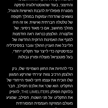
והחיצוני, בעוד שהאסטרולוגיה סיפקה 
מסגרת פופולרית להבנת האישיות והגורל, 
נושאים שהדהדו עמוקות במהלך תקופה 
של טלטלה חברתית ואישית. אז זה היה 
מהלך מחושב, אם כי מאוד ניסיוני, של 
אלקטרה. הולצמן כנראה ראה הזדמנות 
למנף את האמינות הרוקית החדשה של 
הלייבל ואת העניין ההולך וגובר בפסיכדליה 
ובמיסטיקה כדי לייצר עוד תקליט ייחודי, 
בעל פוטנציאל מוצלח ופורץ גבולות. 
כדי להחיות את החזון השמיימי שלו, ג'ק 
הולצמן הרכיב צוות יצירתי שהרקע המגוון 
שלו הוכיח את עצמו חיוני לאופי הייחודי של 
התקליט. הוא שכר את אלכס חסילב, חבר 
בלהקת הפולק THE LIMELITERS, להפיק 
את התקליט. על פני השטח, חסילב, שמגיע 
מעולם המוזיקה העממית המסורתית 