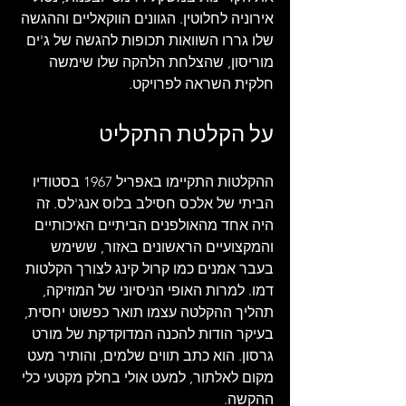
אירוניה לחלוטין. הגוונים הווקאליים וההגשה 
שלו גררו השוואות תכופות להגשה של ג'ים 
מוריסון, שהצלחת הלהקה שלו שימשה 
חלקית השראה לפרויקט.    
על הקלטת התקליט
ההקלטות התקיימו באפריל 1967 בסטודיו 
הביתי של אלכס חסילב בלוס אנג'לס. זה 
היה אחד מהאולפנים הביתיים האיכותיים 
והמקצועיים הראשונים באזור, ששימש 
בעבר אמנים כמו קרול קינג לצורך הקלטות 
דמו. למרות האופי הניסיוני של המוזיקה, 
תהליך ההקלטה עצמו תואר כפשוט יחסית, 
בעיקר הודות להכנה המדוקדקת של מורט 
גרסון. הוא כתב תווים שלמים, והותיר מעט 
מקום לאלתור, למעט אולי בחלק מקטעי כלי 
ההקשה. 