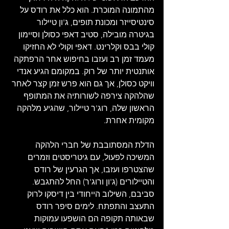
מהתמונה המוכרת. הוא כלל את רודס על 
סינטיסייזר ומכונת תופים, ג'ון טיילור 
בגיטרה מובילה, סטיב דאפי כסולן וסיימון 
קולי בבס וקלרינט. דאפי וקולי לא החזיקו 
מעמד זמן רב ועזבו בחיפוש אחר הרפתקה 
אותנטית יותר של רוק. במקומם הגיע אנדי 
וויקט כסולן, אך גם הוא פרש זמן קצר לאחר 
שהלהקה צירפה לשורותיה את המתופף 
הראשון שלה, רוג'ר טיילור, שהגיע מלהקה 
מקומית אחרת.
הדלת המסתובבת של חברי הלהקה 
המשיכה לפעול, עם גיטריסטים וזמרים 
שהצטרפו ועזבו, אך הגרעין של רודס 
והטיילורים (ג'ון ורוג'ר) החל להתגבש. 
סביבם, השילוב הייחודי בין דיסקו לרוק 
התעצב והתפתח. לימים סיפר רודס 
שבאותה תקופה הם הושפעו עמוקות 