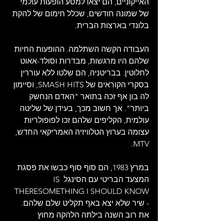
האייקוניים, הם יצאו למסע הופעות עולמי 
של שמונה חודשים, שכלל חימום של להקת 
בלונדי בארצות הברית.
העבודה הקשה השתלמה. ההופעות החיות 
שלהם היו מרגשות, מבדרות וסולד-אאוט 
לחלוטין. בבריטניה, הם שלטו ללא עוררין 
בסקרי הקוראים של SMASH HITS, וסיימון 
לה בון אף זכה בתואר "האדם הנחשק 
ביותר". אך חשוב מכך, בעידן של שליטה 
עולמית, הקליפים שלהם זכו לפופולריות 
עצומה בערוץ הטלוויזיה האמריקאי החדש, 
MTV.
במרץ 1983, הם סוף סוף כבשו את פסגת 
המצעד הבריטי עם הסינגל IS 
THERESOMETHING I SHOULD KNOW 
- שיר שלא יצא באף תקליט שלם שלהם. 
את רוב השנה בילתה הלהקה מחוץ 