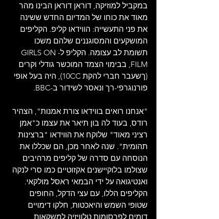
במקביל למוזיקה, דוראן דוראן הבינו מהר 
מאוד את כוחו של המדיום החדש ששינה 
את פני התעשייה: הווידאו קליפ. הקליפים 
המושקעים והמסוגננים שלהם משכו 
תשומת לב עצומה. הקליפ ל-GIRLS ON 
FILM, בבימוי הצמד המוכשר גודלי וקרים 
(ךשעבר חברי להקת 10CC), היה בעל אופי 
פורנוגרפי-רך ונאסר לשידור ב-BBC. 
"אנחנו רואים בווידאו צורת אמנות", הצהיר 
רודס, בעוד לה בון תיאר את עצמו כ"אמן 
רציני מאוד" שלוקח את הווידאו "ברצינות 
תהומית". שנה לאחר מכן, הם שכללו את 
הנוסחה עם סדרה של קליפים מרהיבים 
שצולמו בלוקיישנים אקזוטיים כמו סרי לנקה 
ואנטיגואה על ידי הבמאי ראסל מולקאי. 
הקליפים הללו, עם עצי הדקל, החופים 
שטופי השמש והיאכטות, חלקו דימויים 
דומים לפרסומות טלוויזיה למשקאות 