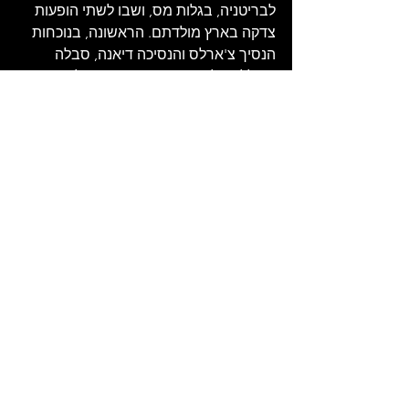
לבריטניה, בגלות מס, ושבו לשתי הופעות 
צדקה בארץ מולדתם. הראשונה, בנוכחות 
הנסיך צ'ארלס והנסיכה דיאנה, סבלה 
משלל תקלות טכניות מביכות: פדל התוף 
נשבר פעמיים, לאנדי טיילור נקרע מיתר 
בגיטרה, וקופסת שוקולדים שנזרקה מהקהל 
פגעה בגיטרת הבס של ג'ון טיילור והוציאה 
אותה מכיוון.
ההופעה השנייה, באצטדיון הכדורגל וילה 
פארק בברמינגהם, הסתבכה עוד יותר. 
תכנון לקוי גרם לכך שלא נמכרו מספיק 
כרטיסים כדי לכסות את ההוצאות, והלהקה 
נאלצה לשלם 5,000 ליש"ט מכיסה הפרטי 
לעמותה שאותה ביקשה לקדם. למרות זאת, 
היה מעניין לראות שהקהל בהופעה היה 
מורכב ממשפחות שלמות, הורים וילדים. 
דוראן דוראן היו להקת הפופ שהורים יכלו 
לנשום לרווחה לגביה, רחוקים שנות אור 