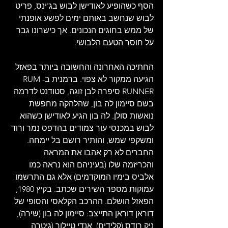
הסף כשהופיע לאודישן לבוש בג'ינס, פריט 
לבוש שנחשב באותם ימים לפשע אופנתי 
של ממש בחוגים הנכונים. אך כישרונו גבר 
על חוסר הטעם הלבושי.
החתיכה האחרונה והחשובה ביותר בפאזל 
הגיעה ממקור לא צפוי. ברמנית ב-RUM 
RUNNER סיפרה לבן זוגה, סטודנט לדרמה 
בשם סיימון לה בון, שהלהקה מחפשת 
נואשות סולן. לה בון הגיע לאודישן כשהוא 
לבוש במכנסי עור צמודים בהדפס נמר ורוד 
ומשקפי שמש, והותיר רושם בל יימחה. 
החברים לא רק אהבו את המראה 
והכריזמה שלו (בעיניהם הוא נראה כמו 
אלביס בימיו המוקדמים) אלא גם התרשמו 
עמוקות מספר השירים שכתב. בקיץ 1980, 
הפאזל הושלם. ההרכב הקלאסי והסופי של 
דוראן דוראן התייצב: סיימון לה בון (שירה), 
ניק רודס (קלידים), אנדי טיילור (גיטרה 