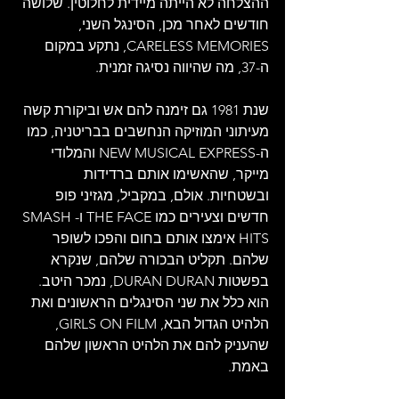
ההצלחה לא הייתה מיידית לחלוטין. שלושה 
חודשים לאחר מכן, הסינגל השני, 
CARELESS MEMORIES, נתקע במקום 
ה-37, מה שהיווה נסיגה זמנית.
שנת 1981 גם זימנה להם אש וביקורת קשה 
מעיתוני המוזיקה הנחשבים בבריטניה, כמו 
ה-NEW MUSICAL EXPRESS והמלודי 
מייקר, שהאשימו אותם ברדידות 
ובשטחיות. אולם, במקביל, מגזיני פופ 
חדשים וצעירים כמו THE FACE ו-SMASH 
HITS אימצו אותם בחום והפכו לשופר 
שלהם. תקליט הבכורה שלהם, שנקרא 
בפשטות DURAN DURAN, נמכר היטב. 
הוא כלל את שני הסינגלים הראשונים ואת 
הלהיט הגדול הבא, GIRLS ON FILM, 
שהעניק להם את הלהיט הראשון שלהם 
באמת.