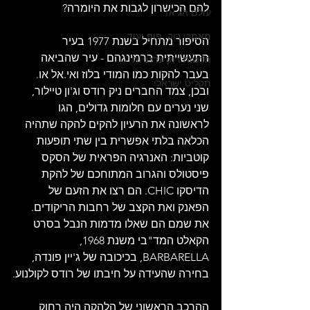
להם הכישרון לגבות את היומרה?
עולם הג'אז
מאמרי רוק, פופ ועוד
הסיפור מתחיל בשנת 1977 בעיר 
התעשייתית ברמינגהם - עיר שהביאה 
חדשות רוק עדכניות
בעבר להקות כמו המודי בלוז ואי.אל או. 
תקליט ישראלי
ובכן, צמד החברים ניק רודס וג'ון טיילור, 
שני נערים עם חלומות גדולים, הגו 
לראשונה את הרעיון להקים להקה שתהיה 
הכלאה בלתי אפשרית בין שתי תופעות 
קוטביות: האנרגיה הפראית של הסקס 
פיסטולס והגרוב המתוחכם של להקת 
הדיסקו CHIC. הם רצו את הזעם של 
הפאנק ואת הקצב של רחבות הריקודים. 
את שמם הם שאלו מדמות הנבל בסרט 
הקאלט המד"בי משנת 1968, 
BARBARELLA, בכיכובה של ג'יין פונדה, 
בחירה שהעידה על חיבתו של רודס לקולנוע.
ההרכב הראשוני של הלהקה היה רחוק 