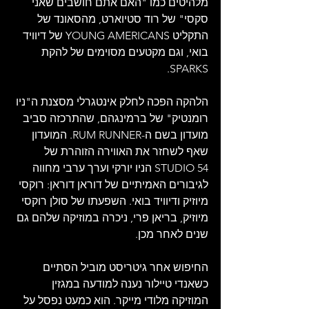
מלהיטים כמו "האם אתם חושבים שאני 
סקסי" של רוד סטיוארט, מהסאונד של 
התקליט YOUNG AMERICANS של דיוויד 
בואי, וגם מקטעים מסוימים של להקת 
SPARKS.
הלהקה הפכה לחלק אינטגרלי מסצנת ה"ניו 
רומנטיק" של ברמינגהם, שהתרכזה סביב 
מועדון בשם ה-RUM RUNNER. המועדון 
שאף לשחזר את האווירה הזוהרת של 
STUDIO 54 הניו יורקי וערך ערבי מחווה 
לגיבורים האמיתיים של דוראן דוראן: רוקסי 
מיוזיק ודיוויד בואי. השפעתו של סולן רוקסי 
מיוזיק, בריאן פרי, ניכרה במוזיקה שלהם גם 
שנים לאחר מכן.
החיפוש אחר גיטריסט מוביל הסתיים 
כשאנדי טיילור נענה למודעה במגזין 
המוזיקה מלודי מייקר. הוא כמעט נפסל על 