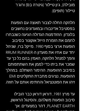
מובילה), ג'ון טיילור (גיטרה בס) ורוג'ר 
טיילור (תופים).
הלהקה החלה לצבור תאוצה עם הופעות 
בפסטיבל אדינבורו ובמועדונים נחשבים 
בלונדון. ההזדמנות הגדולה הגיעה כשנבחרו 
לחמם את הזמרת הייזל אוקונור בסיבוב 
הופעות ארצי בסוף 1980. מייקל ברו, שניהל 
יחד עם אחיו את מועדון ה-RRUM RUNNER 
והפך למנהל הלהקה, האמין בהם כל כך עד 
שמכר את ביתו כדי לממן את השתתפותם 
בסיבוב ההופעות. ההימור השתלם. במהלך 
ההופעות, נציגים מחברת התקליטים EMI 
זיהו את הפוטנציאל והחתימו אותם על חוזה.
עד מרץ 1981, דוראן דוראן כבר הובילו 
סיבוב הופעות משלהם, והסינגל הראשון, 
PLANET EARTH, דהר במצעדים. אך 