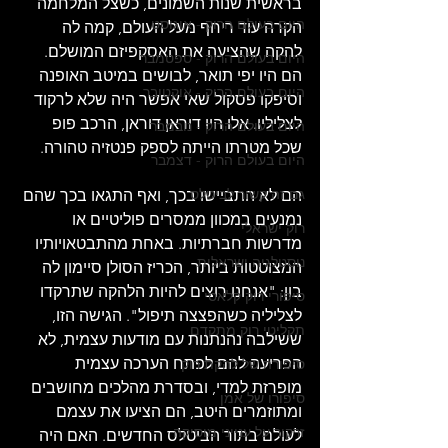
בראשית שנות השמונים, כשצל המלחמה 
היום בעולם הרוק - אוגוסט
הקרה עוד ריחף מעל העולם, קמה לה 
להקה שהציעה את האסקפיזם המושלם. 
היום בעולם הרוק - ספטמבר
הם היו יפי תואר, לבושים במיטב האופנה 
היום בעולם הרוק - אוקטובר
וסיפקו פסקול שאי אפשר היה שלא לרקוד 
לצליליו. אלו היו דוראן דוראן, הרכב פופ 
היום בעולם הרוק - נובמבר
שכל מטרתו הייתה לספק פנטזיה טהורה. 
היום בעולם הרוק - דצמבר
גם זה קשור לביטלס
הם לא התביישו בכך, ואף התגאו בכך שהם 
נמנעים במכוון ממסרים פוליטיים או 
רוק ישראלי
מדרשות חברתיות. באחת מהתבטאויותיו 
נוסטלגיה ישראלית
המצוטטות ביותר, הכריז הסולן סיימון לה 
בון: "אנחנו רוצים להיות הלהקה שתרקדו 
סיפורי רוק קלאסי
לצליליה כשהפצצה תיפול". הגישה הזו, 
תקליטי רוק מתקדם
ששילבה נהנתנות עם מודעות עצמית, לא 
הפריעה להם לפתח הערכה עצמית 
סיפורה של להקת רוק
מופרזת למדי, ובסדרת מהלכים מחושבים 
סיפורו של אמן
ומתוזמרים היטב, הם הציעו את עצמם 
זרקור על ענייני מוסיקה
לעולם בתור הביטלס החדשים. האם היה 