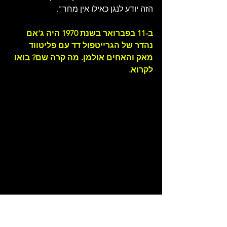
הזה יודע לנגן כאילו אין מחר".
ב-11 בפברואר בשנת 1970 היה ג'אם 
נהדר של הגרייטפול דד עם פליטווד 
מאק והאחים אולמן. מה קרה שם? בואו 
לקרוא.
הכל התחיל בשינוי תוכניות פתאומי. חברי 