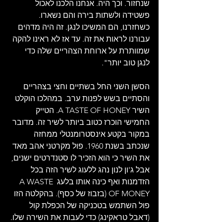
שנחזור. וכך היה. אנחנו הלכנו לאכול 
פשטידה ולשתות בירה והם נשארו. 
כשחזרנו, הם המשיכו לנגן. זה היה מדהים 
עבורנו לראות את זה. עד אז לא ראינו להקה 
שמוותרת על ארוחת הצהריים שלה כדי 
לנגן טוב יותר".
הסשן השני החל בשתיים וחצי בצהריים 
והסתיים בשש לפנות ערב. במהלכו הוקלט 
השיר A TASTE OF HONEY. הטייק 
החמישי הוכרז כטוב ביותר לשיר זה. מדובר 
במקור בקטע אינסטרומנטלי ממחזה 
שנכתב בשנת 1960. פול מקרטני אהב מאד 
את השיר כי הוא הזכיר לו סטנדרטים ישנים, 
אבל ג'ון לנון נהג ללעוג לשיר הזה בכל 
הזדמנות ואף כינה אותו בלעג A WASTE 
OF MONEY (בזבוז של כסף). בהקלטה הזו 
פול השתמש בטכניקה של הכפלת קול 
(דאבל טראקינג) כדי לעבות את השירה שלו.