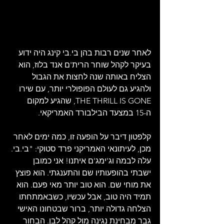
לאחר שנים רבות בהן בי.בי קינג היה ידוע 
בעיקר לקהל שוחר הרית'ם אנד בלוז, הוא 
הצליח באותה שנה לחצות את הגבול 
ולהגיע גם לעולם הפופולרי יותר, עם שירו 
THE THRILL IS GONE, שהגיע למקום 
ה-15 במצעד הבילבורד האמריקאי.
קלפטון דיבר על הופעה זו, כמה ימים לאחר 
מכן, לעיתונאי האמריקני פרד סטוקי: "בי.בי. 
עלה לבמה וג'ימג'ם איתנו! אני כמובן 
ישבתי בהופעותיו שם והתענגתי. הוא פוצץ 
את מוחי שם. הוא טוב יותר מאי פעם. הוא 
תמיד היה טוב, אבל עכשיו, כשבאמתחתו 
הצלחה גדולה יותר, ברור שבטחונו האישי 
גבר מבחינת נגינה מול קהל לבן. הבחור 