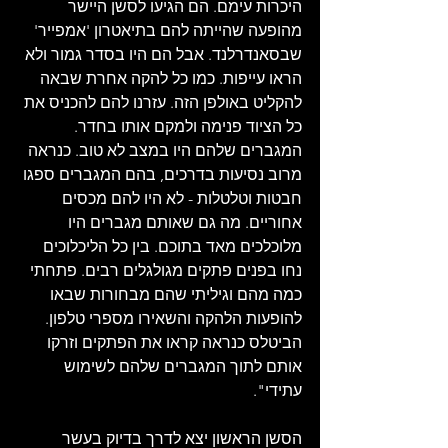
היכרות עימם. הם הגיעו לסשן היישר 
מהופעה שהייתה להם בתיאטרון 'אמפייר' 
שבסאנדרלנד. אבל הם היו בסדר גמור ולא 
הראו עייפות. כמו כל להקה אחרת שבאה 
להקליט באולפן הזה. עזרנו להם להכניס את 
כל הציוד פנימה ולמקם אותו בחדר. 
המגברים שלהם היו במצב לא טוב. כנראה 
מרוב נסיעות בדרכים, בהם המגברים ספגו 
חבטות וטלטלות - לא היו להם מכסים 
אחוריים. מה גם שאותם מגברים היו 
מלוכלכים מאד בתוכם. בין כל הליכלוכים 
נחו בפנים פתקים מגולגלים רבים. פתחתי 
כמה מהם וגיליתי שהם מבחורות שבאו 
להופעות הלהקה והשאירו מספרי טלפון. 
הביטלס כנראה קראו את הפתקים וזרקו 
אותם לתוך המגברים שלהם לשימוש 
עתידי".
הסשן הראשון יצא לדרך בדיוק בעשר 