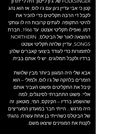
FOLKSINGER של ג'ון לייטון. היה לי יתרון 
קטן כי אבי עדיין ניגן עם ג'ו לוס, אז הוא נהג 
לקבל די הרבה תקליטים כדי להכיר את 
להיטי התקופה. לעתים קרובות היו לו עותקי 
דמו, ואפילו תקליטי אצטט. עד 1966, חברת 
ההוצאה לאור של הביטלס, NORTHERN 
SONGS, עדיין שלחה תקליטי אצטט 
לתזמורות כדי לעודד ביצועי קאברים שלהן 
ברדיו ולקבל תמלוגים. יש לי אותם בבית.
אבא שלי היה המגוון ביותר מבין שלושת 
הזמרים בלהקה של ג'ו לוס, ולמזלי – הוא 
קיבל את התקליטים ופשוט העביר אותם 
אליי. פשוט התחברתי לסינגלים, למה 
שהושמע ברדיו – הקינקס, המי, מוטאון. זה 
היה מרגש... הייתי חבר במועדון המעריצים 
של הביטלס כשהייתי בן אחת עשרה; נהגתי 
לקנות את המגזינים שיצאו משם.