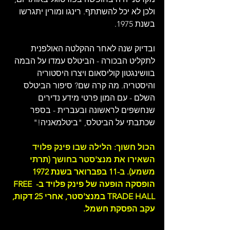
ולכן לא יכל להשתתף. רינגו ומורין יתגרשו 
בשנת 1975.
ובדיוק שנה לאחר ההקלטה האולפנית 
לתקליט הבכורה - הביטלס עמדו על הבמה 
בוושינגטון קוליסאום ויצרו היסטוריה 
והיסטריה. מה קרה שם? סיפור הביטלס 
השלם - עם המון פרטי מידע נדירים 
שנחשפים לראשונה ובע
ברית - בספר 
שכתבתי על הביטלס, "ביטלמאניה!"
הכול חשוך: הלילה שבו פינק פלויד 
השאירו את מנצ'סטר בחושך (תרתי 
משמע). ב
-11 בפברואר בשנת 1972 
הופסקה הופעה של פינק פלויד ב- FREE 
TRADE HALL במנצ'סטר, אחרי 25 דקות, 
עקב הפסקת חשמל. 