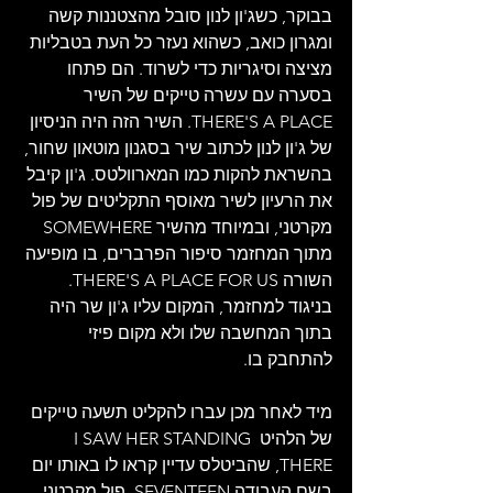
בבוקר, כשג'ון לנון סובל מהצטננות קשה 
ומגרון כואב, כשהוא נעזר כל העת בטבליות 
מציצה וסיגריות כדי לשרוד. הם פתחו 
בסערה עם עשרה טייקים של השיר 
THERE'S A PLACE. השיר הזה היה הניסיון 
של ג'ון לנון לכתוב שיר בסגנון מוטאון שחור, 
בהשראת להקות כמו המארוולטס. ג'ון קיבל 
את הרעיון לשיר מאוסף התקליטים של פול 
מקרטני, ובמיוחד מהשיר SOMEWHERE 
מתוך המחזמר סיפור הפרברים, בו מופיעה 
השורה THERE'S A PLACE FOR US. 
בניגוד למחזמר, המקום עליו ג'ון שר היה 
בתוך המחשבה שלו ולא מקום פיזי 
להתחבק בו.
מיד לאחר מכן עברו להקליט תשעה טייקים 
של הלהיט I SAW HER STANDING 
THERE, שהביטלס עדיין קראו לו באותו יום 
בשם העבודה SEVENTEEN. פול מקרטני 