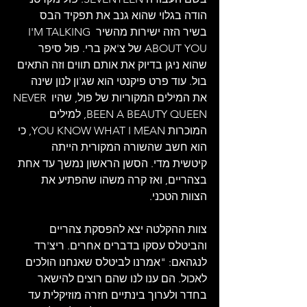
הודה בגלוי שהוא גנב את תפקיד הבס 
בשיר הזה ישירות מהשיר I'M TALKING 
ABOUT YOU של צ'אק ברי. פול סיפר 
שהוא ניגן בדיוק את אותם תווים וזה התאים 
בול. עוד פרט פיקנטי הוא שג'ון לנון שינה 
את המילים המקוריות של פול, שהיו NEVER 
BEEN A BEAUTY QUEEN, למילים 
המוכרות YOU KNOW WHAT I MEAN, כי 
הוא חשב שהשורה המקורית הייתה 
קיטשית מדי. הסשן הראשון נמשך עד אחת 
בצהריים, ואז קרה משהו שהפתיע את 
הצוות הטכני.
צוות ההקלטה יצא להפסקת צהריים 
והביטלס עסקו בדברים אחרים. ריצ'רד 
לנגהאם: "אמרנו לביטלס שאנחנו הולכים 
לאכול. הם ענו לנו שהם רוצים להישאר 
בחדר ולערוך בינתיים חזרה מוזיקלית עד 