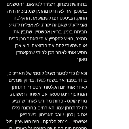
בתחושת ניצחון. ריצ'רד לנגהאם: "הסשנים 
באולפן הזה לא חרגו מהזמן שנקבע. זה היה 
החוק. הביטלס רצו לשמוע את ההקלטה 
ואני ידעתי שאם זה יקרה, לא אצליח להגיע 
הביתה בזמן. בריאן אפשטיין, שהבין את 
המצב, הציע להקפיץ אותי לאחר מכן לביתי. 
אז השמעתי להם את התוצאה והוא אכן 
הסיע אותי לאחר מכן לביתי שבקאמדן 
טאון".
וכאילו כדי לסגור מעגל קוסמי של תאריכים, 
ב-11 בפברואר בשנת 1965, בדיוק שנתיים 
לאחר אותו יום הקלטות היסטורי, התחתן 
המתופף רינגו סטאר עם אשתו הראשונה, 
מורין קוקס - פחות מחודש לאחר שהציע 
לה להתחתן עמו. האורחים בחתונה כללו 
את ג'ון לנון וג'ורג' האריסון, כשבריאן 
אפשטיין - מנהל הלהקה - היה השושבין. פול 
מקרטני היה בחופשה בפורטוגל באותו יום, 