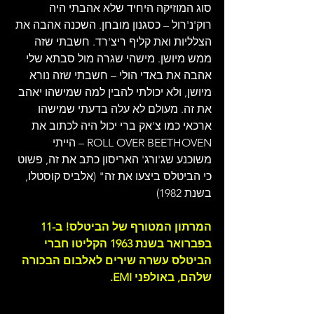
סוג המוזיקה היחיד שלא אהבתי היה 
רוק'נ'רול – כסגנון מובחן. השכנה אהבה את 
הצלליות ואת קליף ריצ'רד. חשבתי שזה 
ממש מיושן. מישהי שגרה מול סבתא שלי 
אהבה את באדי הולי – חשבתי שזה נורא 
מיושן, ולא יכולתי להבין למה שמישהו יאהב 
את זה. מעולם לא עלה בדעתי שמישהו 
ארכאי כמו צ'אק ברי יכול היה לכתוב את 
ROLL OVER BEETHOVEN – הייתי 
משוכנע שג'ורג' האריסון כתב את זה, פשוט 
כי הביטלס ביצעו את זה" (אלביס קוסטלו, 
בשנת 1982)
המרתון המטורף של הביטלס! ב-11 
בפברואר בשנת 1963 הקליטו חברי 
הביטלס עשרה שירים לאלבום הבכורה 
שלהם, באולפני EMI. 