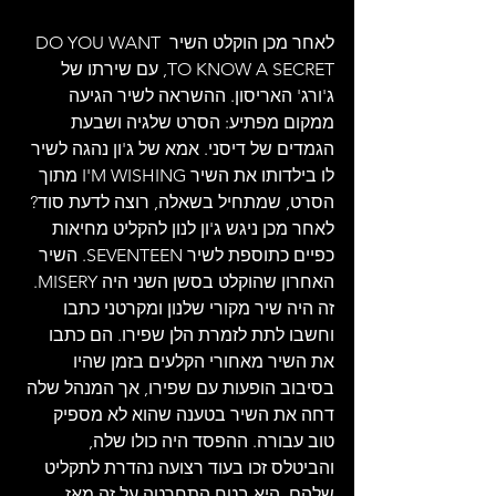
לאחר מכן הוקלט השיר DO YOU WANT 
TO KNOW A SECRET, עם שירתו של 
ג'ורג' האריסון. ההשראה לשיר הגיעה 
ממקום מפתיע: הסרט שלגיה ושבעת 
הגמדים של דיסני. אמא של ג'ון נהגה לשיר 
לו בילדותו את השיר I'M WISHING מתוך 
הסרט, שמתחיל בשאלה, רוצה לדעת סוד? 
לאחר מכן ניגש ג'ון לנון להקליט מחיאות 
כפיים כתוספת לשיר SEVENTEEN. השיר 
האחרון שהוקלט בסשן השני היה MISERY. 
זה היה שיר מקורי שלנון ומקרטני כתבו 
וחשבו לתת לזמרת הלן שפירו. הם כתבו 
את השיר מאחורי הקלעים בזמן שהיו 
בסיבוב הופעות עם שפירו, אך המנהל שלה 
דחה את השיר בטענה שהוא לא מספיק 
טוב עבורה. ההפסד היה כולו שלה, 
והביטלס זכו בעוד רצועה נהדרת לתקליט 
שלהם. היא בטח התחרטה על זה מאז.