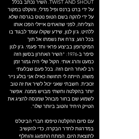
TWIST AND SHOUT. השיר נכתב בכלל 
על ידי ברט ברנס ופיל מדלי, והוקלט במקור 
על ידי להקה בשם הטופ נוטס בגרסה שלא 
הצליחה, לפני שהאחים אייזלי הפכו אותו 
ללהיט. ג'ון לנון, שידע שקולו עומד לבגוד בו 
בכל רגע, צרח את נשמתו אל תוך 
המיקרופון בביצוע פראי וחד פעמי. ג'ון לנון 
סיפר ב-1976: "השיר האחרון בסשן הזה 
כמעט והרג אותי. הקול שלי היה גמור זמן 
רב לאחר היום הזה. בכל פעם שבלעתי 
משהו, הייתה לי תחושה כאילו אני בולע נייר 
זכוכית. חשבתי שאני יכול לשיר את זה טוב 
יותר בהקלטה וחשתי מבויש ממנה. אפשר 
לשמוע שם בחור מבוהל שמנסה להציג את 
הטייק היחיד והטוב ביותר שלו".
עם סיום ההקלטה טיפסו חברי הביטלס 
במדרגות לחדר הבקרה, כדי להקשיב 
לתוצאת היום. המתח התפוגג והוחלף 