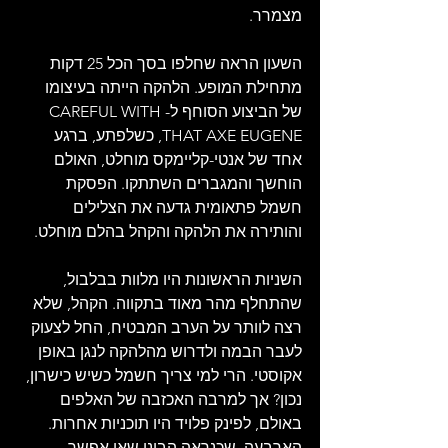
מצמרר.
השעון הראה שחלפו בסך הכל 25 דקות 
מתחילת המופע. הלהקה הייתה בעיצומו 
של הביצוע הסוחף ל-CAREFUL WITH 
THAT AXE EUGENE, כשלפתע, ברגע 
אחד של אנטי-קליימקס מוחלט, האולם 
הוחשך והמגברים השתתקו. הפסקת 
חשמל פתאומית גדעה את הצלילים 
והותירה את הלהקה והקהל בהלם מוחלט.
השניות הראשונות היו מלוות בבלבול, 
שהתחלף מהר מאוד בתקווה. הקהל, שלא 
רצה לוותר על הערב המבטיח, החל לצעוק 
לעבר הבמה ולדרוש מהלהקה לנגן באופן 
אקוסטי. הרי למי צריך חשמל כשיש כישרון, 
נכון? אך למרבה האכזבה של האלפים 
באולם, לפינק פלויד היו תוכניות אחרות. 
הארבעה, שכנראה הבינו שאי אפשר 