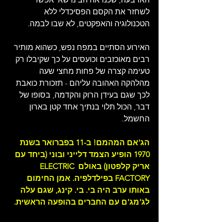
לשחזר את הקסם הפסיכדלי ללא 
הטכנולוגיה והאפקטים, לא שבו לבמה.
האירוע הסתיים במפח נפש, כשהוא מותיר 
רבים מאוכזבים וכועסים על כך שקיבלו רק 
טעימה קצרה של פחות מחצי שעה 
מהלהקה האהובה עליהם - תזכורת כואבת 
לכך שגם בעידן הרוק והקדמה, בסופו של 
דבר, הכול תלוי בנתיך אחד קטן בארון 
החשמל.
הג'אם המהמם! ב-11 בפברואר בשנת 
1970 הופיע הצמד דלייני ובוני (ביחד עם 
אריק קלפטון) באולם ELECTRIC 
FACTORY בפילדלפיה. אמן החימום 
באותו ערב היה בי. בי. קינג, שגם עלה 
לג'מג'ם עם החברים בהופעה הראשית.