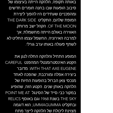
באותה תקופה, הלהקה הייתה בעיצומו של 
סיבוב הופעות שבו בחנה חומרים חדשים 
ומהפכניים שעתידים היו להפוך ליצירת 
המופת שלהם, התקליט THE DARK SIDE 
OF THE MOON. הקהל ישב מרותק. 
האווירה באולם הייתה מחשמלת, אך 
למרבה האירוניה, החשמל עצמו החליט לא 
לשתף פעולה באותו ערב גורלי.
המופע התחיל והלהקה החלה לנגן את 
הקטע האינסטרומנטלי המהפנט CAREFUL 
WITH THAT AXE EUGENE. מדובר 
ביצירה אפלה ומורכבת, שהפכה לאחד 
מנכסי צאן הברזל בהופעות החיות של 
הלהקה באותן שנים. הקטע הזה, שהופיע 
במקור כבי-סייד של הסינגל POINT ME AT 
THE SKY בשנת 1968 וגם באוסף RELICS 
ובתקליט UMMAGUMMA, הוא דוגמה 
מצוינת ליכולת של הלהקה לייצר מתח 