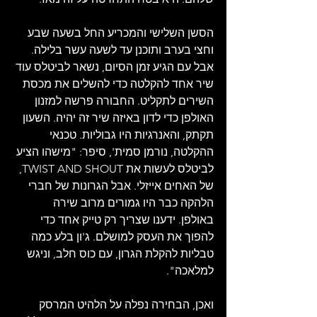
הסשן השלישי והמכריע החל בשעה שבע 
וחצי בערב ותוכנן עד לשעה עשר בלילה. 
אבל עם הגיע זמן הסיום, נשאר לביטלס עוד 
שיר אחד להקלטה כדי להשלים את מכסת 
השירים לתקליט. החבורה פרשה למזנון 
האולפן כדי לדון באיזה שיר זה יהיה. השעון 
תקתק, והאנרגיות היו גבוליות. טכנאי 
ההקלטה, נורמן סמית', סיפר: "מישהו הציע 
לביטלס לעשות את TWIST AND SHOUT, 
של האחים אייזלי. אבל הגרונות של חברי 
הלהקה כבר היו גמורים מרוב שירה 
באולפן. ידענו שצריך רק טייק אחד כדי 
להפוך את העסק למושלם. ג'ון בלע כמה 
טבליות להקלת הגרון, עם כוס חלב, וניגש 
למלאכה".
ואכן, הבחירה נפלה על הלהיט המרסק 