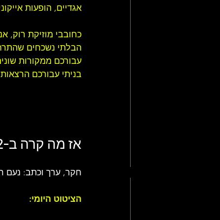
אגדיים, הופעות אייקו
כחובבי 
מוזיקת רוק
, אנ
הבלתי נשכחים שהתרחשו
עבורכם ממקורות שונים
בניתי עבורכם 
הרצאות 
אז מה קרה ב-2 בדצמבר (2.12) בעולם של 
חקר, ערך וכתב: נעם ר
הציטוט היומי: 