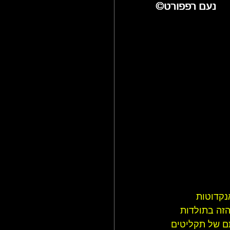
©נעם רפפורט
©נעם רפפורט
ולם הג'אז
נקדוטות 
זה בתולדות 
תם של תקליטים 