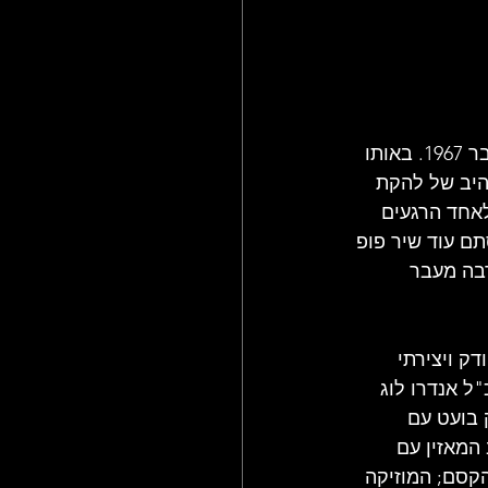
ההיסטוריה של הפופ הבריטי רשמה לעצמה רגע מכונן ביום סגרירי אחד, ב-2 בדצמבר 1967. באותו 
היב של להקת 
עה שהפכה במהרה לאחד הרגעים 
ם עוד שיר פופ 
רבה מעבר 
ק ויצירתי 
בל הנחשב IMMEDIATE RECORDS של המנכ"ל אנדרו לוג 
 בועט עם 
המאזין עם 
קסם; המוזיקה 