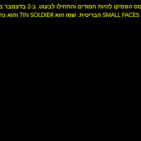
ס הפסיקו להיות חמודים והתחילו לבעוט. ב
תקליטון חדש ללהקת SMALL FACES הב