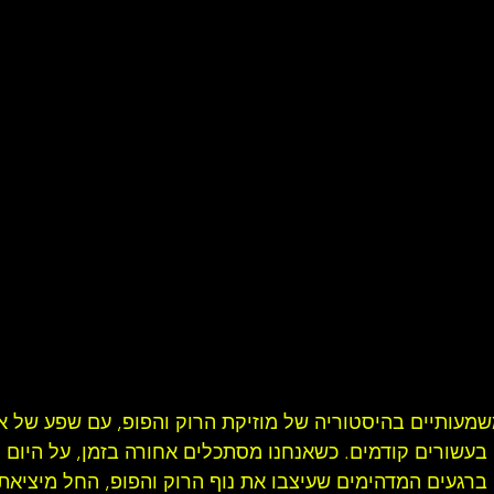
ל להקת רוק
סיפורו של אמן
זרקור על ענייני מוסיקה
ע
ק עדכניות
תקליט ישראלי
משמעותיים בהיסטוריה של 
מוזיקת הרוק
 והפופ, עם שפע של א
עשורים קודמים. כשאנחנו מסתכלים אחורה בזמן, על היום ה
ם ברגעים המדהימים שעיצבו את נוף הרוק והפופ, החל מיציא