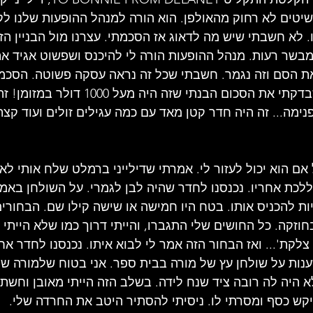
יטים לא רחוק מהאולפן. הוא הורה למנהל ההופעות שלנו לק
. לא חשבתי שיש מה לדאוג אז הסכמתי. עצרנו מול הבניין הז
מבשר רעות. מנהל ההופעות הורה לי להיכנס ושפשוט אגיד א
 את הסם וזה נגמר. חשבתי שכל זה נראה עסקה פשוטה. הסכמת
וקיבלתי את הכסף. כשבדקתי את הסכום הבנתי שזה 
ימה... זה היה חדר קטן מאד עם כמה עגילים זולים ועוד קצת 
אם הוא יכול לעזור לי. אמרתי שדילייני ברמלט שלח אותי לא
ללכת אחריו. נכנסנו לחדר שהיה לבן לגמרי. על השולחן באמצ
יות להכניס אותו. בטח היו חמישה או שישה קילו שם. הבחורי
וזקה. כל החושים שלי התגברו, והייתי דרוך כמו שלא הייתי 
לקת'... ואז הבחור הזה אמר לי לבוא איתו. נכנסנו לחדר אח
ענות על שולחן עץ של מורה בבית ספר. אני בטוח שלמורה של
א היה לה רובה ציד שנח לידה. בשלב הזה הייתי מאובן וחשת
ש כסף ומסרתי לו. ניסיתי להסתיר היטב את החרדה שלי. 