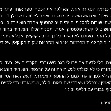
 כנראה הסגירה אותי. הוא לקח את הכסף, ספר אותו, פתח מג
שלך'. ואז הוא הושיט יד למגירה ואמר לי: 'וזה בשבילך!'... ה
 שתי שורות להסניף. הייתי חייב להסניף אחרת הוא יירה בי. כ
הושיט לי קשית פלסטיק ואמר, 'תסניף הכל!' הוא היה בחור ק
כל הזמן. מעולם לא ראיתי כל כך הרבה קוקאין, אבל עשיתי ז
י הולך למות מהכמות. אז הוא מסר את שקית הקוקאין של דילי
 
, בלי לדעת אם יירו לי בגב כשעזבתי. הקרביים שלי רעדו כל
רה כי לא יכולתי לעשות את זה על הרצפה. הוא היה הורג אות
 לאולפן, זרקתי למנהל ההופעות ואמרתי, 'תעשה את הסידור
אמין שבכלל נשארתי שם באותו לילה, ושנשארתי כדי לסיים א
עבורי עם דלייני ובוני"
ספרו)