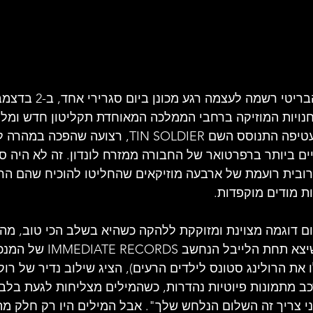
חנויות המוזיקה ברחבי הממלכה המאוחדת תקליטון חדש ומל
SMALL FACES. על העטיפה התנוסס השם TIN SOLDIER, רצו
 ביותר ברפרטואר של החבורה ממזרח לונדון. זה לא היה סת
 גרובית רועמת של ארבעה מוזיקאים שהחליטו להוכיח שהם ה
ת מודים מוקפדות.
ום דוגמה מצוינת ומזוקקת ללהקה כשהיא בשלב הכי טוב, מהוד
שלה. התקליטון הזה, שיצא תחת הליי
את הרולינג סטונס לילדים הרעים), הציג שילוב נדיר של רוק
ב מתמונות פיוטיות נהדרות, כשהמילים מצליחות לגעת בלב 
י צריך זה השלום הנלחש שלך". אבל המילים היו רק חלק מה