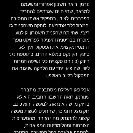
נורמן, רואה חשבון אפרורי ומשעמם 
למראה, שחי חיים שגרתיים להחריד 
בפרברים. לצידו, בתפקיד אשתו המסורה 
והמבולבלת אנדריאה, לוהקה השחקנית ג'ון 
ריצ'י, שהייתה שחקנית תיאטרון וקולנוע 
מוכרת בבריטניה והעניקה לפרויקט נופך 
דרמטי ומקצועי. את הפסקול, איך לא, 
סיפקו הקינקס במלוא הדרם, בתוספת נגני 
חיזוק (ביניהם סקציית כלי נשיפה וזמרות 
ליווי, שהופיעו יחד עם הלהקה שניגנה את 
הפסקול בלייב באולפן).
אבל כאן העלילה מסתבכת. מתברר 
שנורמן, רואה החשבון החביב, הוא לא 
בדיוק מי שהוא נראה. למעשה, הוא כוכב 
רוק מצליח ומוכר, שהחליט לעשות מעשה 
קיצוני: להתנתק מחיי הזוהר, מהמעריצות 
הצורחות ומהלימוזינות המפוארות, 
ולהתחפש לאדם רגיל מהשורה. המטרה, 