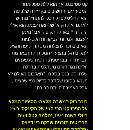
קט סטיבנס, אך הוא ללא ספק אחד 
המסעירים והחשובים בקריירה שלו. פה 
הוא החליט לפרק הכל ולהתחיל מחדש, 
לאתגר את הקהל שלו ואת עצמו. הוא אולי 
היה "זר" באותה תקופה, אבל נאמן 
לעצמו. ולמרות הביקורות הקטלניות, 
האלבום זכה להצלחה מסחרית יפה והגיע 
למקום ה-3 במצעדי המכירות הן בארצות 
הברית והן בבריטניה, והוכיח שלפעמים 
הליכה נגד הזרם משתלמת בדרכה 
שלה. סטיבנס בספרו: "האלבום מעולם לא 
נשמע בסופו של דבר בדיוק כפי שרציתי, 
אבל האמירה הייתה ברורה".
כוכב רוק במשרה מלאה: הסיפור המלא 
על הפרויקט הכי הזוי של הקינקס
. 
ב-25 
ביולי בשנת 1974, צולמה לטלוויזיה 
הבריטית תוכנית שרקח ריי דייויס 
(מלהקת הקינקס) ושמה STARMAKER, 