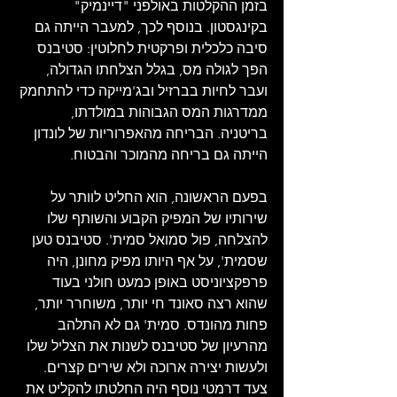
בזמן ההקלטות באולפני "דיינמיק" 
בקינגסטון. בנוסף לכך, למעבר הייתה גם 
סיבה כלכלית ופרקטית לחלוטין: סטיבנס 
הפך לגולה מס, בגלל הצלחתו הגדולה, 
ועבר לחיות בברזיל ובג'מייקה כדי להתחמק 
ממדרגות המס הגבוהות במולדתו, 
בריטניה. הבריחה מהאפרוריות של לונדון 
הייתה גם בריחה מהמוכר והבטוח. 
בפעם הראשונה, הוא החליט לוותר על 
שירותיו של המפיק הקבוע והשותף שלו 
להצלחה, פול סמואל סמית'. סטיבנס טען 
שסמית', על אף היותו מפיק מחונן, היה 
פרפקציוניסט באופן כמעט חולני בעוד 
שהוא רצה סאונד חי יותר, משוחרר יותר, 
פחות מהונדס. סמית' גם לא התלהב 
מהרעיון של סטיבנס לשנות את הצליל שלו 
ולעשות יצירה ארוכה ולא שירים קצרים. 
צעד דרמטי נוסף היה החלטתו להקליט את 