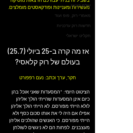
בשביל זה בניתי עבורכם 
הרצאות 
מוסיקה 
עולם הג'אז
מעשירות ומעניינות ו
פודקאסטים מומלצים
.
מאמרי רוק, פופ ועוד
חדשות רוק עדכניות
תקליט ישראלי
אז מה קרה ב-25 ביולי (25.7) 
בעולם של 
רוק קלאסי
?
חקר, ערך וכתב: נעם רפפורט
הציטוט היומי: 
"המסעדות שאני אוכל בהן 
כיום אינן המסעדות שהייתי הולך אליהן 
לולא הייתי מפורסם. לא הייתי הולך אליהן 
אפילו אם היה לי את אותו סכום כסף ולא 
הייתי מפורסם. כי האנשים שהולכים אליהן 
מעצבנים. לפחות הם לא ניגשים לשולחן 