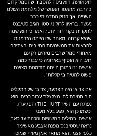
רוע וזוועה. הוא ניסה להסביר שהסמל קדום 
בהרבה מהאסון האנושי של מלחמת העולם 
השנייה, אך הנזק התדמיתי כבר 
נעשה. בראיון לרולינג סטון הגיב סטיבנס 
לתקרית בקור רוח יחסי, ואמר כי הוא שמח 
שהיא קרתה, מאחר שזו הייתה הזדמנות 
להראות את המשמעות החיובית והעתיקה 
מאחורי סמל שרבים מזהים רק עם 
רוע. הוא הוסיף באירוניה כי עבור כמה 
אנשים "זו כמובן הייתה הזדמנות מצוינת 
פשוט להטיח בי קללות".  
אם צד א' היה הפתעה, צד ב' של התקליט 
היה סטירת לחי מצלצלת עבור רבים. הוא 
נפתח עם השיר THE HURT (הפגיעה), 
וכשמו כן הוא, פגע בלא מעט 
אנשים. במילים החשופות והכנות עד כאב, 
נראה שסטיבנס מפנה אצבע מאשימה 
כלפי עצמו. הוא מתאר אמן מזויף שמוכר 