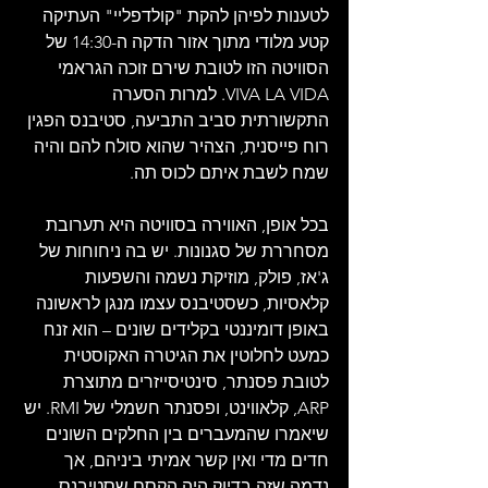
לטענות לפיהן להקת "קולדפליי" העתיקה 
קטע מלודי מתוך אזור הדקה ה-14:30 של 
הסוויטה הזו לטובת שירם זוכה הגראמי 
VIVA LA VIDA. למרות הסערה 
התקשורתית סביב התביעה, סטיבנס הפגין 
רוח פייסנית, הצהיר שהוא סולח להם והיה 
שמח לשבת איתם לכוס תה.  
בכל אופן, האווירה בסוויטה היא תערובת 
מסחררת של סגנונות. יש בה ניחוחות של 
ג'אז, פולק, מוזיקת נשמה והשפעות 
קלאסיות, כשסטיבנס עצמו מנגן לראשונה 
באופן דומיננטי בקלידים שונים – הוא זנח 
כמעט לחלוטין את הגיטרה האקוסטית 
לטובת פסנתר, סינטיסייזרים מתוצרת 
ARP, קלאווינט, ופסנתר חשמלי של RMI. יש 
שיאמרו שהמעברים בין החלקים השונים 
חדים מדי ואין קשר אמיתי ביניהם, אך 
נדמה שזה בדיוק היה הקסם שסטיבנס 