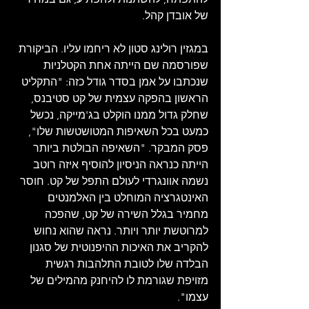
של אובדן קהל.  
במגזין רולינג סטון לא ריחמו עליו. הביקורת 
שפורסמה שם הייתה אחת הקטלניות 
שנכתבו על אמן בסדר גודל כזה: "התקליט 
הראשון בהפקה עצמית של קט סטיבנס, 
שחלק גדול ממנו הוקלט בג'מייקה, נכשל 
כמעט בכל השאיפות המטושטשות שלו", 
פסק המבקר. "השאיפה הבולטת ביותר 
הייתה כנראה הניסיון להוסיף איזה רוטב 
נשמה אוונגרדי לעולם התפל של קט. חוסר 
האינטגרציה המוחלט בין האלמנטים 
מחמיר בגלל השירה של קט, שהפכה 
למרוטשת יותר ויותר. נראה שהוא נחוש 
להקריב את האיכות ההיפנוטית של סגנון 
הבלדה שלו לטובת התלהבות רגשית 
מזויפת שגורמת לו להיחנק מהמילים של 
עצמו".  