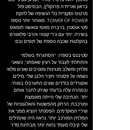
בראון וארית'ה פרנקלין), הבסיסט פול 
מרטינז וסקציית כלי הנשיפה של להקת 
TOWER OF POWER. מאוחר יותר נוספו 
פטי אוסטין, ברברה מאסי וטאשה תומאס 
בשירה, יחד עם ג'רי קונוויי והרבי פלאוורס 
בהקלטות שכבה נוספת של תופים ובס.
סטיבנס בספרו: "הסתגרתי בעולמי 
והתחלתי לעבוד על רעיון שאפתני, כשאני 
מלחין ומשלב מנגינות ומוטיבים שונים מלאי 
נשמה על פסנתר הקיר הלבן שלי. מילים 
ואקורדים בודדים שונים התערבלו במוחי, 
ובמהרה עלה בדעתי שניתן לחבר אותם 
יחד. הכתיבה שלי הייתה מאומצת 
ומורכבת; הרחק מהפשטות והאלגנטיות של 
שיריי המוקדמים, הפסנתר הוציא ממני את 
המלחין המורכב יותר. נראה היה שהמילים 
שלי קיבלו מעמד נחות יותר מבחינת סדר 