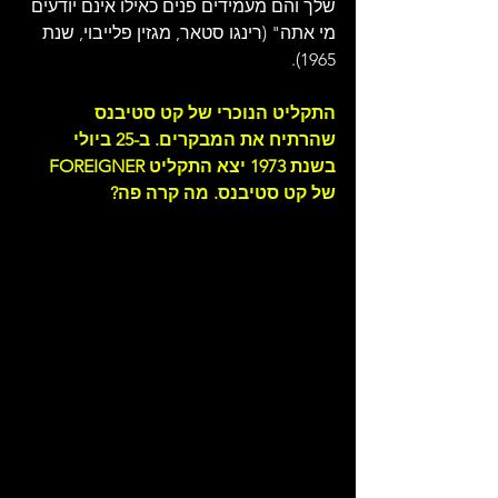
שלך והם מעמידים פנים כאילו אינם יודעים 
מי אתה" (רינגו סטאר, מגזין פלייבוי, שנת 
1965).
התקליט הנוכרי של קט סטיבנס 
שהרתיח את המבקרים. ב-25 ביולי 
בשנת 1973 יצא התקליט FOREIGNER 
של קט סטיבנס. מה קרה פה?