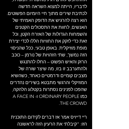
לדבריו, הייתה למצוא השראה חדשה 
לכתיבת שירים מתוך חיי היומיום הפשוטים. 
הוא רצה להרגיש את הדופק האמיתי של 
האנשים, לחוות את התסכולים הקטנים 
והשמחות הגדולות של האזרח הקטן, וכל 
זאת כדי לזקק את החוויות הללו לכדי יצירת 
מופת מוזיקלית. באופן טבעי, ככל שהניסוי 
הזה נמשך, שתי הזהויות של נורמן – כוכב 
הרוק והאיש הפשוט – החלו להתנגש 
ולהתערבב זו בזו, מה שיצר שורה של 
מצבים קומיים ודרמטיים כאחד, כשהשיא 
המוזיקלי והרגשי מתבטא בשירים נהדרים 
שהפכו לפנינים נסתרות בקטלוג הלהקה, 
כמו ORDINARY PEOPLE ו-A FACE IN 
THE CROWD.
ריי דייויס אמר אז דברים לקידום התוכנית 
הזו: "קיבלתי את הרעיון הזה לראשונה 