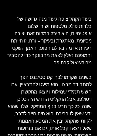
בעוד הקהל ציפה לעוד מנה גדושה של 
בלדות פולק מלטפות ושירי שלום 
אופטימיים, הוא קיבל במקום זאת יצירה 
ניסיונית, מאתגרת ובעיקר – זרה. זו הייתה 
רעידת אדמה בעולם הפופ, והאמן השקט 
והמופנם נאלץ לצאת מהבונקר כדי להסביר 
מה לעזאזל קרה פה.  
בשנים שקדמו לכך, קט סטיבנס הפך 
למתבודד מרצון. הוא מיעט להתראיין, עם 
חשש תמידי שמילותיו יוצאו מהקשרן 
ויסולפו. אבל התקליט החדש היה כל כך 
שונה, כל כך חריג בנוף המוזיקלי שלו, שהוא 
ידע שאין לו ברירה. הוא היה חייב לדבר, 
לקוות שהקהל יבין את המסע האמנותי 
שאליו יצא ויקבל אותו, גם אם בזרועות 
חשדניות. השוני העצום נבע מכך שסטיבנס 