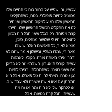
עכשיו, זה ישפיע על בחור כזה כי החיים שלו 
מכוונים להיות פופולרי. בטח, כשהתקליט 
הראשון שלנו הגיע למקום הראשון ואז היה 
לנו את התקליט הכושל הראשון שלנו הייתי 
קצת מפוחד. רק בגלל שאז, הכל היה מכוון 
להצלחה. היו לי שלושה מנהלים, סוכן, 
מוציא לאור, כל האנשים האלה שישבו 
מאחורי, עמדו מעליי, וכישלון אומר שהם לא 
ידברו איתי באותה צורה. בקולג' לאמנות 
עשיתי קורס תיאטרון. חשבתי: 'זה לא בדיוק 
מה שאני רוצה'. כשהתחלתי, רציתי להיות 
נגן גיטרה. רציתי להיות טל פארלו. אבל הוא 
התחתן עם איזו אישה עשירה ולא עבד שוב. 
ואז ללהקה שלי לא היה זמר, אז זה מה 
שעשיתי. הכל קרה בטעות. אבל 
כשהסתכלתי על מה שמחכה לפניי, 
חשבתי, טוב, זהו זה. אני יכול לעשות משהו 
עם עצמי. אולי אפילו למצוא בזה עבודה 