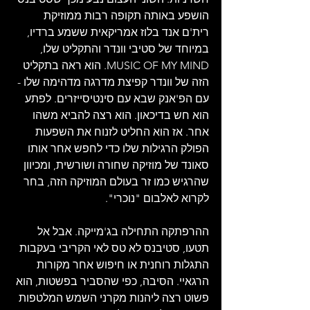
הושפע באותה תקופה רבות ממוזיקת 
רית'ם אנד בלוז אמריקאית ששמע ברדיו, 
במיוחד של סטיבי וונדר והתקליט שלו, 
MUSIC OF MY MIND. הוא ראה בתקליט 
הזה של וונדר קפיצת מדרגה מדהימה שלו - 
עם הפ'אנק שבא עם סינטיסייזרים. לפתע 
הוא חש בדיכאון. הוא רצה להביא משהו 
אחר. אז הוא החליט לזנוח את השפעות 
הפולק הרגילות שלו כדי לחפש אחר אותו 
סאונד של מוזיקה שחורה ושורשית, ומכיוון 
שהרגיש כמו זר בעולם המוזיקה הזה, בחר 
לקרוא לאלבום "נוכרי".
ההרפתקה התחילה בג'מייקה. אבל אל 
תטעו, סטיבנס לא טס לאי הקריבי בעקבות 
התגלות רוחנית או חיפוש אחר מקורות 
הרגאיי. הסיבה, כפי שהסביר בפשטות, הוא 
פשוט רצה ליהנות מקרני השמש המלטפות 