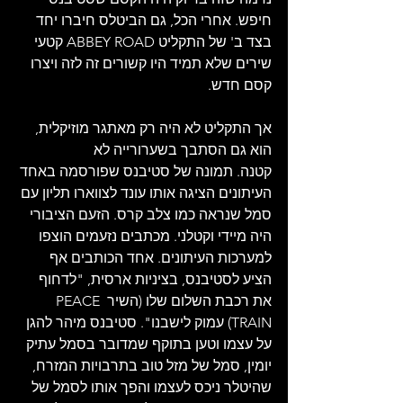
חיפש. אחרי הכל, גם הביטלס חיברו יחד 
בצד ב' של התקליט ABBEY ROAD קטעי 
שירים שלא תמיד היו קשורים זה לזה ויצרו 
קסם חדש.  
אך התקליט לא היה רק מאתגר מוזיקלית, 
הוא גם הסתבך בשערורייה לא 
קטנה. תמונה של סטיבנס שפורסמה באחד 
העיתונים הציגה אותו עונד לצווארו תליון עם 
סמל שנראה כמו צלב קרס. הזעם הציבורי 
היה מיידי וקטלני. מכתבים נזעמים הוצפו 
למערכות העיתונים. אחד הכותבים אף 
הציע לסטיבנס, בציניות ארסית, "לדחוף 
את רכבת השלום שלו (השיר PEACE 
TRAIN) עמוק לישבנו". סטיבנס מיהר להגן 
על עצמו וטען בתוקף שמדובר בסמל עתיק 
יומין, סמל של מזל טוב בתרבויות המזרח, 
שהיטלר ניכס לעצמו והפך אותו לסמל של 