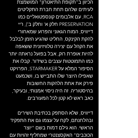
הכיוון ב"תקופת התיאטרון" המושמצת 
לעיתים שלהם תחת חברת התקליטים 
RCA, עם אלבומים קונספטואליים כמו 
PRESERVATION חלק א' וחלק ב'), ריי 
דייוויס, המוח הגאוני והפרוע שמאחורי 
להקת הקינקס, החליט שהגיע הזמן לבלבל 
את הקהל עם יצירה טלוויזיונית ששאפה 
להיות אופרת רוק, אבל בפועל נראתה יותר 
כמו התמוטטות עצבים בשידור. קבלו את 
הסיפור המלא על STARMAKER, הפרויקט 
שאפילו היוצר שלו התבייש בו, ושכמעט 
פירק את אחת הלהקות החשובות 
בהיסטוריה. זה היה ניסוי אמנותי, ובעיקר, 
כאב ראש לא קטן לכל המעורבים.
דייוויס, שלא הסתפק בכתיבת השירים 
ובהלחנתם, לקח על עצמו גם את התפקיד 
הראשי. הוא גילם דמות בשם "יוצר 
הכוכבים" האקסצנטרי שמחליף זהויות עם 