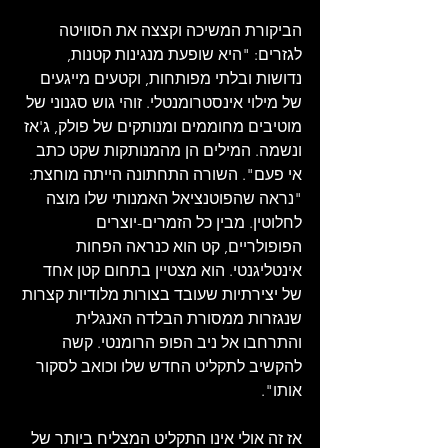
הביקורת המשיכה וקצצה את הסוויטה 
לגזרים: "היא שופעת מנגינות קטנות, 
נדושות ובלתי מפותחות, וקטעים מייגעים 
של מילוי אינסטרומנטלי. זוהי גוש סגנוני של 
מוטיבים מחוממים ומנותקים של פולק, ג'אז 
ונשמה. המילים הן מהמנותקות שקט כתב 
אי פעם". השורה התחתונה הייתה מוחצת: 
"נראה שהפוטנציאל האמנותי שלו מוצה 
לחלוטין. מבין כל הזמרים-יוצרים 
הפופולריים, קט הוא כנראה הפחות 
אינטליגנטי. הוא מצטיין בתחום קטן אחד 
של יצירתיות שעובד בצורות מלודיות קצרות 
שנגזרות ממסורת הבלדה האנגלית 
והתרחבו אל ניב הפופ הרומנטי. קשה 
להקשיב לתקליט החדש שלו וכואב לסקור 
אותו". 
אז זה אולי אינו התקליט המצליח ביותר של 