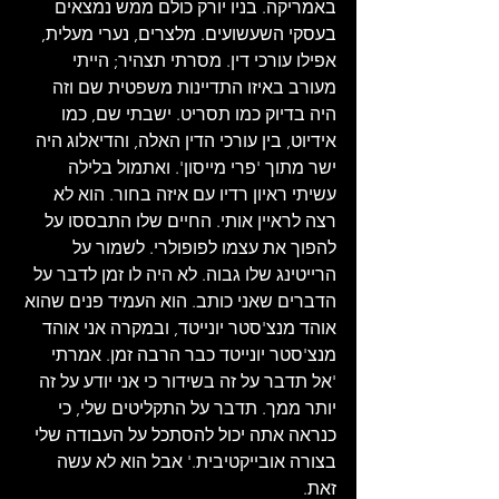
באמריקה. בניו יורק כולם ממש נמצאים 
בעסקי השעשועים. מלצרים, נערי מעלית, 
אפילו עורכי דין. מסרתי תצהיר; הייתי 
מעורב באיזו התדיינות משפטית שם וזה 
היה בדיוק כמו תסריט. ישבתי שם, כמו 
אידיוט, בין עורכי הדין האלה, והדיאלוג היה 
ישר מתוך 'פרי מייסון'. ואתמול בלילה 
עשיתי ראיון רדיו עם איזה בחור. הוא לא 
רצה לראיין אותי. החיים שלו התבססו על 
להפוך את עצמו לפופולרי. לשמור על 
הרייטינג שלו גבוה. לא היה לו זמן לדבר על 
הדברים שאני כותב. הוא העמיד פנים שהוא 
אוהד מנצ'סטר יונייטד, ובמקרה אני אוהד 
מנצ'סטר יונייטד כבר הרבה זמן. אמרתי 
'אל תדבר על זה בשידור כי אני יודע על זה 
יותר ממך. תדבר על התקליטים שלי, כי 
כנראה אתה יכול להסתכל על העבודה שלי 
בצורה אובייקטיבית.' אבל הוא לא עשה 
זאת. 