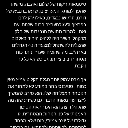
סיסמאות ריקות של שלום ואהבה, מישהו 
שהפך למותג. המעריצים, שראו בו נביא של 
דורם, הרגישו נבגדים, כאילו ירק להם 
בפרצוף ולעג להערצה הכנה שלהם. עם 
זאת, ולמרות תחושת הנבגדות של חלק 
מהקהל, השיר היה ללהיט היחיד באלבום 
שהצליח להשתחל למצעד ה-40 הגדולים 
בארה"ב, מה שהוכיח שעדיין נותר כוח 
מסחרי רב ביצירתו, גם כשהיא כל כך 
נוקבת.  
אך מבט עמוק יותר מגלה תקליט אמיץ מאין 
כמותו. סטיבנס בחר במודע לא למחזר את 
הנוסחה המצליחה שלו. הוא סירב להמשיך 
לייצר עוד מאותו הדבר, גם כשידע שזה מה 
שהקהל רוצה. הוא העדיף את הסיכון 
האמנותי על פני הנוחות המסחרית. זו 
גדולתו של יוצר אמיתי, כזה שלא מפחד 
להתפתח, להשתנות ולהפתיע, גם במחיר 