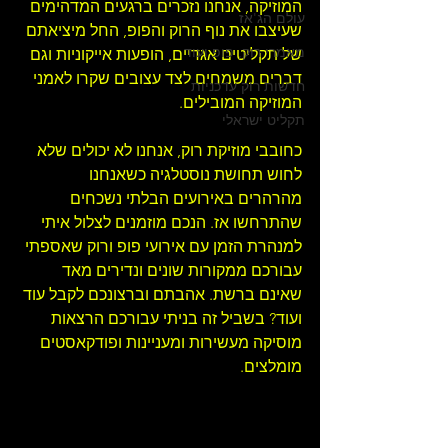
המוזיקה, אנחנו נזכרים ברגעים המדהימים 
עולם הג'אז
שעיצבו את נוף הרוק והפופ, החל מיציאתם 
מאמרי רוק, פופ ועוד
של תקליטים אגדיים, הופעות אייקוניות וגם 
דברים משמחים לצד עצובים שקרו לאמני 
חדשות רוק עדכניות
המוזיקה המובילים.
תקליט ישראלי
כחובבי 
מוזיקת רוק
, אנחנו לא יכולים שלא 
לחוש תחושת נוסטלגיה כשאנחנו 
מהרהרים באירועים הבלתי נשכחים 
שהתרחשו אז. הנכם מוזמנים לצלול איתי 
למנהרת הזמן עם אירועי פופ ורוק שאספתי 
עבורכם ממקורות שונים ונדירים מאד 
שאינם ברשת. אהבתם וברצונכם לקבל עוד 
ועוד? בשביל זה בניתי עבורכם 
הרצאות 
מוסיקה מעשירות ומעניינות ו
פודקאסטים 
מומלצים
.