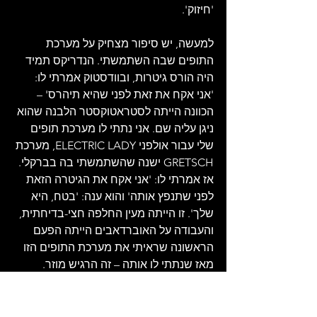
'חיזוק'.
למעשה, יש סיפור מצחיק על מערכת 
התופים שבה השתמשתי. הנדריקס תמיד 
היה הורס גיטרות, ובוודסטוק אמרתי לו: 
'אני אקח את זאת לפני שהיא תיהרס' – 
הכוונה הייתה לסטראטוקסטר הלבנה שהוא 
ניגן עליה שם. אני נתתי לו מערכת תופים 
שלי עבור אולפני ELECTRIC LADY, מערכת 
GRETSCH ישנה שהשתמשתי בה בברקלי. 
אז אמרתי לו: 'אני אקח את הגיטרה הזאת 
לפני שתנפץ אותה' והוא ענה: 'בטח, היא 
שלך'. זו הייתה מעין החלפה חצי-בדיחתית, 
והעבודה על האוברדאבים הייתה הפעם 
הראשונה שראיתי את מערכת התופים הזו 
מאז שנתתי לו אותה – זה הרגיש מוזר. 
במבט לאחור, אני גאה בתקליט THE CRY 
OF LOVE. אם חברת 'וורנר' הייתה 
משתפת פעולה והיה לנו יותר זמן, זה בטוח 