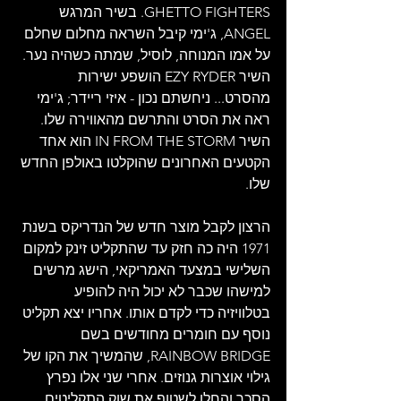
GHETTO FIGHTERS. בשיר המרגש 
ANGEL, ג'ימי קיבל השראה מחלום שחלם 
על אמו המנוחה, לוסיל, שמתה כשהיה נער. 
השיר EZY RYDER הושפע ישירות 
מהסרט... ניחשתם נכון - איזי ריידר; ג'ימי 
ראה את הסרט והתרשם מהאווירה שלו. 
השיר IN FROM THE STORM הוא אחד 
הקטעים האחרונים שהוקלטו באולפן החדש 
שלו.
הרצון לקבל מוצר חדש של הנדריקס בשנת 
1971 היה כה חזק עד שהתקליט זינק למקום 
השלישי במצעד האמריקאי, הישג מרשים 
למישהו שכבר לא יכול היה להופיע 
בטלוויזיה כדי לקדם אותו. אחריו יצא תקליט 
נוסף עם חומרים מחודשים בשם 
RAINBOW BRIDGE, שהמשיך את הקו של 
גילוי אוצרות גנוזים. אחרי שני אלו נפרץ 
הסכר והחלו לשטוף את שוק התקליטים 