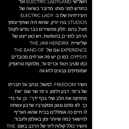
השלישי ELECTRIC LADYLAND ועד 
כחודש לפני מותו. מדובר בשיאה של 
היצירתיות שלו ב-ELECTRIC LADY 
STUDIOS בניו יורק, שהוא היה שותף עסקי 
פעיל בהם. חלק מהשירים כבר נודעו לקהל 
הרחב לפני כן בהופעות, ויש כאן ייצוג של 
שלישיית THE JIMI HENDRIX 
EXPERIENCE וגם של THE BAND OF 
GYPSYS. כמו כן יש פה אורחים מכובדים 
כמו סטיב וינווד וכריס ווד, מלהקת טראפיק, 
שמוסיפים צבעים לחגיגה.
השיר FREEDOM, למשל, נכתב על חברתו 
של ג'ימי, דבון וילסון. ג'ימי שר שם "את 
מחזיקה את הלב שלי בכף ידך". כן, עד כדי 
כך. לא סתם נטען ממקורביו שדבון עשתה 
לו חיים כה אומללים בבית שהוא העדיף 
להישאר כמה שיותר זמן באולפן ולעבוד. 
והשיר כולל קולות ליווי של הרכב בשם THE 