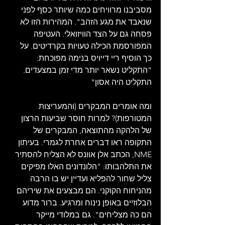
מסביבנו מרוויחים כמה שיותר כסף לפני 
שנאבד את מגע הזהב". המהירות הזו לא 
פסחה גם על הצד הוויזואלי. העטיפה 
המפורסמת הכילה טעויות בקרדיטים. על 
כך הוסיף ריי דייויס בנימה מפוכחת: 
"התקליט נשאר יותר מדי זמן במצעדים. 
התקליט היה אסון"
ומה אומרים המבקרים (והמעריצות 
המטורפות)? למרות חוסר שביעות הרצון 
של הלהקה מהתוצאה, המבקרים של 
התקופה ראו דברים אחרת לגמרי. בעיתון 
NME, הכתב אלן אוונס לא הצליח להסתיר 
את התלהבותו: "הלונדונים האלו מפיקים 
צליל שחור להפליא ועדיין יש בו הרבה 
מהניחוח הקוקני. הם מבצעים את שיריהם 
הבלוזיים באופן נינוח ומרגיע. ברור מדוע 
הם כה מצליחים". גם במלודי מייקר 