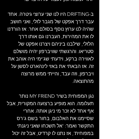
ב-DRIFTING היו לנו שני ערוצי גיטרה. אחד 
עבר דרך אפקט של מגבר לזלי, ואני חושב 
שהיה לנו ערוץ נוסף בסולם אחר. אז הורדנו 
לו את המהירות, העברנו גם אותו דרך 
הלזלי, שילבנו ביניהם ויצרנו אפקט של 
סטריאו. והרגשתי שוויברפון יהיה מושלם 
לאווירה ברקע, וידעתי שג'ימי היה אוהב את 
זה. אז הבאתי את באזי לינהארט לסשן על 
ויברפון, וזה עבד, והייתי ממש מרוצה 
מהתוצאה.
נגן המפוחית בשיר MY FRIEND נותר 
תעלומה. הוא מופיע ברצועה המקורית, אבל 
אף אחד לא זכר מי ניגן אותה. אחרי 
שסיימנו את האלבום, בחור בשם ג'רס 
התקשר ואמר: 'אל תשכחו שאני ניגנתי 
במפוחית', אז נתנו לו קרדיט, אבל זה יכול 