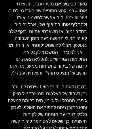
מאוד לביצוע. אם משהו עבד, השארתי 
אותו – כמו קטע התופים של באדי מיילס ב-
EZY RIDER. היה אפשר להשמיט אותו 
ולהחליף אותו בתיפוף שלי, אבל זה היה 
בסדר גמור, אז השארתי את זה. באף שלב 
לא הייתה לי תחושה רעה בזמן העבודה 
באולפן. מבלי להישמע 'קוסמי' או רוחני מדי 
– ואני לא כזה – המשכתי לקבל את 
החלומות המוחשיים להפליא האלה, עד 
לרמה של ביקורים ושיחות ממש. 'מה אתה 
חושב על המיקס הזה?', והוא היה עונה לי. 
במבט לאחור, הייתי רוצה שיהיה לנו יותר 
זמן לעבוד על האלבום. המשרד של מייק 
ג'פרי, המנהל של ג'ימי, היה בקומה למעלה, 
והוא כמובן ניסה להפוך את האולפן לעסק 
כלכלי רווחי עם הזמנות של לקוחות 
חיצוניים. כך שלאט לאט הפך להיות קשה 
יותר למצוא זמן לעבוד על הדברים. 