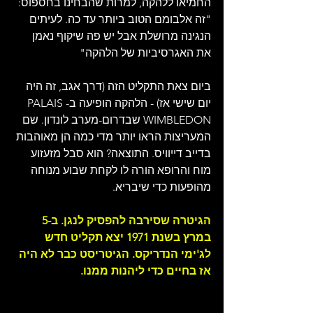
החמיאו ללהקה, למרות שהבחינו בחספוס: 
"זה אלבומם הטוב ביותר עד כה. לעיתים 
הנגינה מרושלת אבל יש פה שיקוף נאמן 
את האגרסיביות של הלהקה"
ביום צאת התקליט הזה (דרך אגב, זה היה 
יום שישי אז) - הלהקה הופיעה ב-PALAIS 
WIMBLEDON שבדרום-מערב לונדון. שם 
המעריצות הראו יותר מדי כמה הן מאוהבות 
בדייב דייוויס. התוצאה? הוא סבל מזעזוע 
מוח והרופא הורה לו לקחת שבוע מנוחה 
מהופעות כדי שיבריא.
הגיטרה שסירבה להפסיק לנגן. ב
-5 
במרץ בשנת 1971 יצא תקליט חדש 
לג'ימי הנדריקס. הגיטריסט כבר לא היה 
אז בחיים כדי ליהנות ממנו.