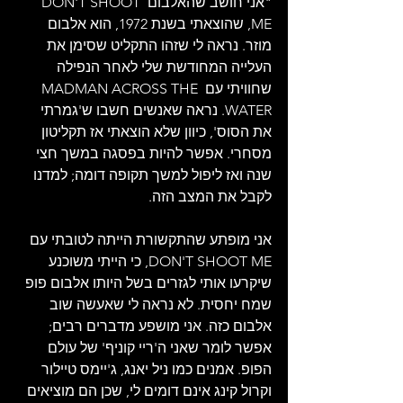
"אני חושב שהאלבום DON'T SHOOT 
ME, שהוצאתי בשנת 1972, הוא אלבום 
מוזר. נראה לי שזהו התקליט שסימן את 
העלייה המחודשת שלי לאחר הנפילה 
שחוויתי עם MADMAN ACROSS THE 
WATER. נראה שאנשים חשבו ש'גמרתי 
את הסוס', כיוון שלא הוצאתי אז תקליטון 
מסחרי. אפשר להיות בפסגה במשך חצי 
שנה ואז ליפול למשך תקופה דומה; למדנו 
לקבל את המצב הזה.
אני מופתע שהתקשורת הייתה לטובתי עם 
DON'T SHOOT ME, כי הייתי משוכנע 
שיקרעו אותי לגזרים בשל היותו אלבום פופ 
שמח יחסית. לא נראה לי שאעשה שוב 
אלבום כזה. אני מושפע מדברים רבים; 
אפשר לומר שאני ה'ריי קוניף' של עולם 
הפופ. אמנים כמו ניל יאנג, ג'יימס טיילור 
וקרול קינג אינם דומים לי, שכן הם מוציאים 