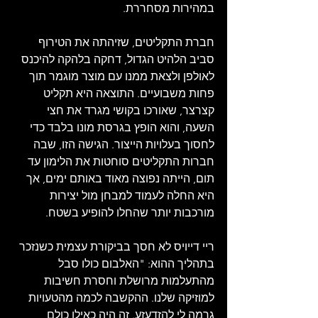
במהירות מסחררת.
חברת התקליטים, שזיהתה את הטירוף 
סביב הלהיט הגדול, דחקה בלהקה להיכנס 
לאולפן ולצאת ממנו עם מוצר מוגמר תוך 
פחות משבועיים. התוצאה היא תקליט 
קצרצר, שאורכו בקושי מגרד את חצי 
השעה, והוא הופץ בגרסת מונו בלבד כדי 
לחסוך בעלויות הייצור. הגישה הזו, שבה 
חברות התקליטים סוחטות את הלימון עד 
תום, הייתה נפוצה מאוד באותם ימים, אך 
היא החלה לעמוד למבחן מול יצירות 
מורכבות יותר שהחלו להופיע בשטח.
ריי דייויס לא חסך בביקורת עצמית כשנזכר 
בתהליך ההוא: "האלבום כולו סבל 
מהתעלמות מרושלת וחסרת חשיבות 
למוזיקה שלנו. ההקשבה לכמה מהטעויות 
גרמה לי להזדעזע. זה היה כאילו כולם 