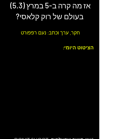
אז מה קרה ב-5 במרץ (5.3) 
בעולם של 
רוק קלאסי
?
חקר, ערך וכתב: נעם רפפורט 
הציטוט היומי: 