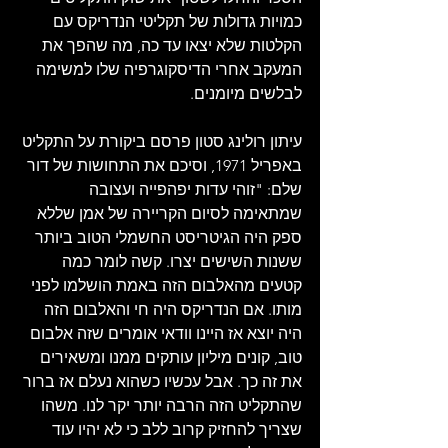
כמויות גדולות של תקליטי הנדריקס עם 
הקלטות שלא יצאו עד כה, מה שהפך את 
המעקב אחרי הדיסקוגרפיה שלו למשימה 
לבלשים מיומנים.
עיתון רולינג סטון פרסם ביקורת על התקליט 
באפריל 1971, וסיכם את התחושות של דור 
שלם: "זוהי עדות יפהפייה ועצובה 
שמתאימה לסיום הקריירה של אמן שללא 
ספק היה הגיטריסט החשמלי הטוב ביותר 
ששנות השישים יצרו. קשה לומר כמה 
קטעים מהאלבום הזה באמת הושלמו לפני 
מותו. אם הנדריקס היה חי והאלבום הזה 
היה יוצא אז היינו וודאי אומרים שזה אלבום 
טוב, קונים מיליון עותקים ממנו ומשאירים 
את זה כך. אבל עכשיו כשהוא נעלם אז ברור 
שהתקליט הזה הרבה יותר יקר לנו. משהו 
שצריך להחזיק קרוב ללב כי לא יהיו עוד 