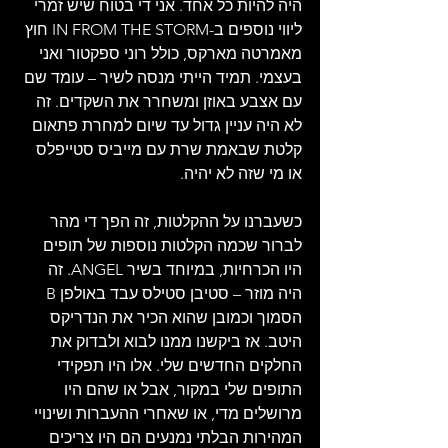
היה להיות כל אחד. אני די בטוח שיש זמרי 
ליווי נוספים ב-IN FROM THE STORM חוץ 
מאמרטה מארקס, כולל רוני ספקטור ואני 
בעצמי. תמיד הייתי מנסה לשיר – עומד שם 
עם אצבע באוזן ומשחרר את השקדים. זה 
לא היה עניין גדול עד שיום למחרת פתאום 
קלטת שבאמת שרת עם מייביס סטייפלס 
או מי שזה לא יהיה.
כשעברנו על ההקלטות, זה הפך די מהר 
לברור שכמה הקלטות נוספות של תופים 
היו הכרחיות, במיוחד בשיר ANGEL. זה 
היה מוזר – סטיבן סטילס עבד באולפן B 
הסמוך וכמובן שהוא הכיר את הנדריקס 
היטב. אז ביקשנו ממנו לבוא ולבדוק את 
החלקים החדשים שלי. אלו היו תפקידי 
התופים שלי במקור, אבל או שהם היו 
מרושלים מדי, או שאחרי ההעברות ושינויי 
המהירות הבלתי נמנעים הם היו צריכים 