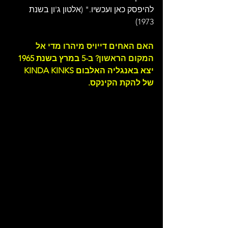
להיפסק כאן ועכשיו." (אלטון ג'ון בשנת 
1973)
האם האחים דייויס מיהרו מדי אל 
המקום הראשון? ב-5
 במרץ בשנת 1965 
יצא באנגליה האלבום KINDA KINKS 
של להקת הקינקס.