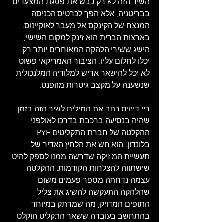
השיר הזה לא רק כבש את פסגת המצעדים 
בבריטניה, אלא הפך לכרטיס הכניסה 
המנצח של הקינקס אל מעבר לאוקיינוס. 
בארצות הברית הוא זינק למקום השישי, 
הישג ששירי הלהקה המאוחרים יותר רק 
יכלו לחלום עליו. הציבור האמריקאי פשוט 
לא יכל להישאר אדיש למלודיה המלנכולית 
שנשענה על מקצב גיטרות מהפנט.
ריי דייויס כתב את המילים לשיר הזה בזמן 
שהיה בנסיעה ברכבת בדרכו לאולפני 
ההקלטה של חברת התקליטים PYE 
בלונדון. הוא חש את הלחץ האדיר של 
תעשיית המוזיקה שדרשה ממנו לספק להיט 
שישתווה להצלחות הקודמות. ההקלטה 
עצמה נדחתה מספר פעמים משום 
שהלהקה התעקשה להשיג את צליל 
התופים המדויק, מה שמרתק במיוחד 
בהתחשב בעובדה ששאר התקליט הוקלט 