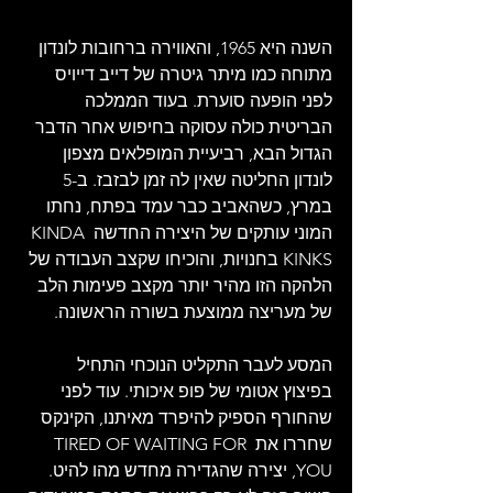
השנה היא 1965, והאווירה ברחובות לונדון 
מתוחה כמו מיתר גיטרה של דייב דייויס 
לפני הופעה סוערת. בעוד הממלכה 
הבריטית כולה עסוקה בחיפוש אחר הדבר 
הגדול הבא, רביעיית המופלאים מצפון 
לונדון החליטה שאין לה זמן לבזבז. ב-5 
במרץ, כשהאביב כבר עמד בפתח, נחתו 
המוני עותקים של היצירה החדשה KINDA 
KINKS בחנויות, והוכיחו שקצב העבודה של 
הלהקה הזו מהיר יותר מקצב פעימות הלב 
של מעריצה ממוצעת בשורה הראשונה.
המסע לעבר התקליט הנוכחי התחיל 
בפיצוץ אטומי של פופ איכותי. עוד לפני 
שהחורף הספיק להיפרד מאיתנו, הקינקס 
שחררו את TIRED OF WAITING FOR 
YOU, יצירה שהגדירה מחדש מהו להיט. 