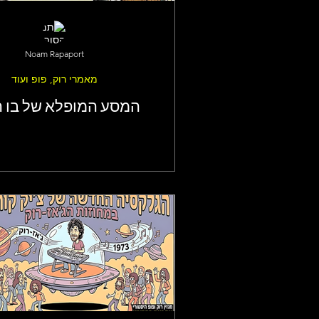
היום בעולם הרוק - נובמבר
הי
Noam Rapaport
נוסטלגיה ישראלית
סיפורי רו
מאמרי רוק, פופ ועוד
המסע המופלא של בו ה
סיפורו של אמן
זרקור על עניינ
תקליט ישראלי