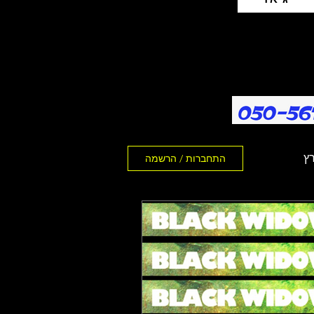
רץ
התחברות / הרשמה
 - יולי