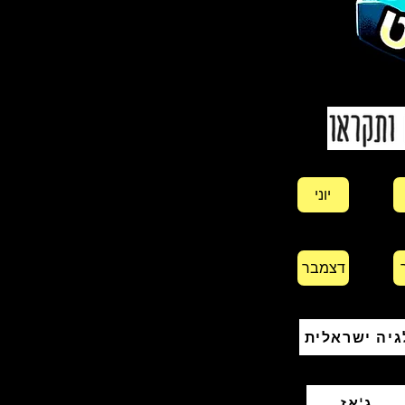
יוני
דצמבר
גיה ישראלית
ג'אז