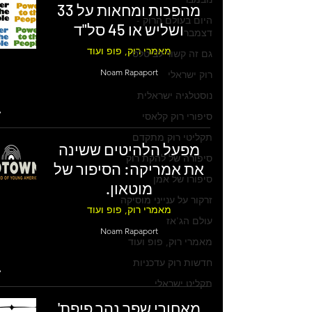
מהפכות ומחאות על 33
היום בעולם הרוק -
ושליש או 45 סל"ד
דצמבר
מאמרי רוק, פופ ועוד
גם זה קשור לביטלס
Noam Rapaport
רוק ישראלי
נוסטלגיה ישראלית
סיפורי רוק קלאסי
תקליטי רוק מתקדם
מפעל הלהיטים ששינה
סיפורה של להקת רוק
את אמריקה: הסיפור של
סיפורו של אמן
מוטאון.
זרקור על ענייני מוסיקה
מאמרי רוק, פופ ועוד
עולם הג'אז
Noam Rapaport
מאמרי רוק, פופ ועוד
חדשות רוק עדכניות
תקליט ישראלי
מאחורי שפך נהר פיפת'